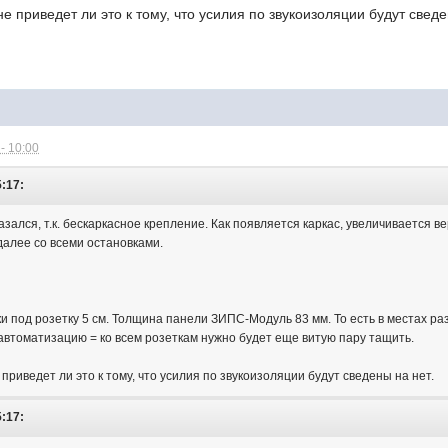
 не приведет ли это к тому, что усилия по звукоизоляции будут сведе
- 10:00
5:17:
ался, т.к. бескаркасное крепление. Как появляется каркас, увеличивается вер
далее со всеми остановками.
и под розетку 5 см. Толщина панели ЗИПС-Модуль 83 мм. То есть в местах р
 автоматизацию = ко всем розеткам нужно будет еще витую пару тащить.
е приведет ли это к тому, что усилия по звукоизоляции будут сведены на нет.
5:17: