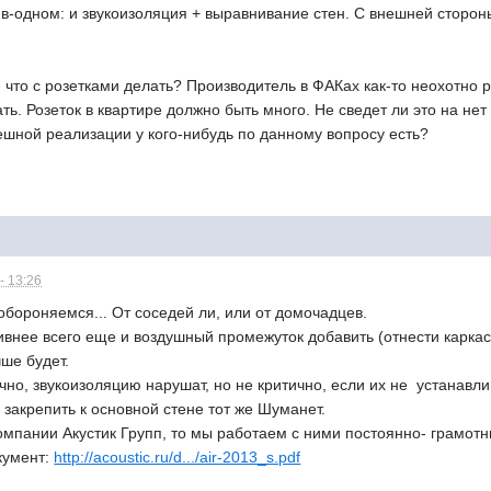
-в-одном: и звукоизоляция + выравнивание стен. С внешней сторо
- что с розетками делать? Производитель в ФАКах как-то неохотно р
ть. Розеток в квартире должно быть много. Не сведет ли это на нет
ешной реализации у кого-нибудь по данному вопросу есть?
- 13:26
 обороняемся... От соседей ли, или от домочадцев.
нее всего еще и воздушный промежуток добавить (отнести каркас о
чше будет.
чно, звукоизоляцию нарушат, но не критично, если их не устанавлив
 закрепить к основной стене тот же Шуманет.
омпании Акустик Групп, то мы работаем с ними постоянно- грамот
кумент:
http://acoustic.ru/d.../air-2013_s.pdf