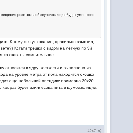
азмещения розеток слой звукоизоляции будет уменьшен
едите. К тому же тут товарищ правильно заметил,
ивете?) Кстати трешки с видом на летную по 9й
ягко сказать, сомнительное.
ву относится к ядру жесткости и выполнена из
входа на уровне метра от пола находится окошко
тходит еще небольшой апендикс примерно 20х20.
то как раз будет ахиллесова пята в шумоизоляции.
#247