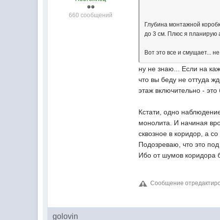
660 сообщений
Глубина монтажной коробк
до 3 см. Плюс я планирую
Вот это все и смущает... н
ну не знаю... Если на ка
что вы беду не оттуда ж
этаж включительно - это
Кстати, одно наблюдение
монолита. И начиная вро
сквозное в коридор, а с
Подозреваю, что это под
Ибо от шумов коридора б
Сообщение отредактирова
golovin