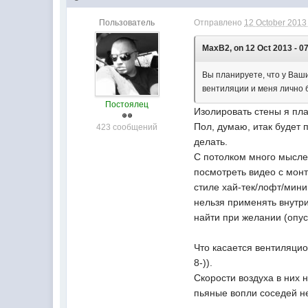
Пользователь
Отправлено
12 October 2013 
MaxB2, on 12 Oct 2013 - 07
Вы планируете, что у Ваши
вентиляции и меня лично б
Постоялец
Изолировать стены я план
Пол, думаю, итак будет 
423 сообщений
делать.
С потолком много мыслей
посмотреть видео с мон
стиле хай-тек/лофт/мини
нельзя применять внутри
найти при желании (опу
Что касается вентиляцио
8-)).
Скорости воздуха в них 
пьяные вопли соседей не