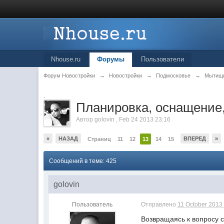
Nhouse.ru
Форумы
Пользователи
Форум Новостройки
→
Новостройки
→
Подмосковье
→
Мытищ
.
Планировка, оснащение,
Автор
golovin
,
Feb 24 2013 23:16
«
НАЗАД
ВПЕРЕД
»
Страниц
11
12
13
14
15
Сообщений в теме: 425
golovin
Пользователь
Отправлено
11 October 2013 
Возвращаясь к вопросу с