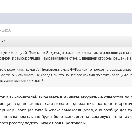
- 14:56
5:24:
звукоизоляцией. Поискав в Яндексе, я остановился на таком решении для ст
-одном: и звукоизоляция + выравнивание стен. С внешней стороны решение з
что с розетками делать? Производитель в ФАКах как-то неохотно рассказывает
е должно быть много. Не сведет ли это на нет все усилия по звукоизоляции? 
по данному вопросу есть?
ток и выключателей вырезаете в минвате аккуратные отверстия по
ующая задняя стенка пластикового подрозетника, которая теоретич
апример изоляция типа К-Флекс самоклеящаяся, она вообще для т
 но в вашем случае будет бороться с резонансом звука. Если так сд
через розетку подслушивают ваши разговоры.