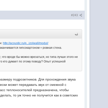
#243
ен:
http://acoustic.ru/p...izolwall/modul/
аканчивается гипсокартоном = ровная стена.
, что вроде бы можно врезаться, но типа лучше этого не
Что кто думает по этому поводу? Опыт успешной
 размеру подрозетников. Для прохождения звука
ески может передавать звук от смежной с
расс теплоносителей предназначена, чтобы
елать, то уж точно не получится как в советских