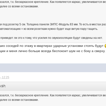
ался, т.к. бескаркасное крепление. Как появляется каркас, увеличивается вер
далее со всеми остановками.
и под розетку 5 см. Толщина панели ЗИПС-Модуль 83 мм. То есть в местах р
 автоматизацию = ко всем розеткам нужно будет еще витую пару тащить.
е приведет ли это к тому, что усилия по звукоизоляции будут сведены на нет.
ших соседей по этажу в квартирах ударные установки стоять будут
ции и меня лично больше всегда беспокоит шум не с боку а сверху.
- 12:25
5:17:
ался, т.к. бескаркасное крепление. Как появляется каркас, увеличивается вер
далее со всеми остановками.