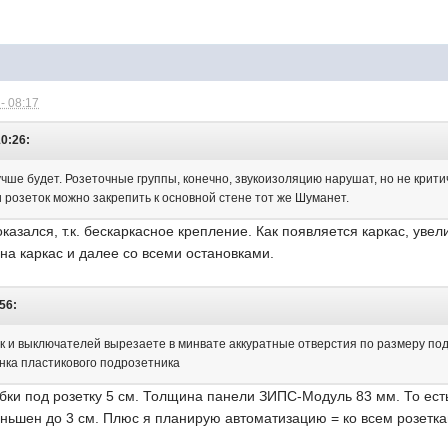
- 08:17
10:26:
учше будет. Розеточные группы, конечно, звукоизоляцию нарушат, но не критич
и розеток можно закрепить к основной стене тот же Шуманет.
азался, т.к. бескаркасное крепление. Как появляется каркас, увели
 на каркас и далее со всеми остановками.
:56:
ок и выключателей вырезаете в минвате аккуратные отверстия по размеру под
нка пластикового подрозетника
бки под розетку 5 см. Толщина панели ЗИПС-Модуль 83 мм. То ест
еньшен до 3 см. Плюс я планирую автоматизацию = ко всем розетка