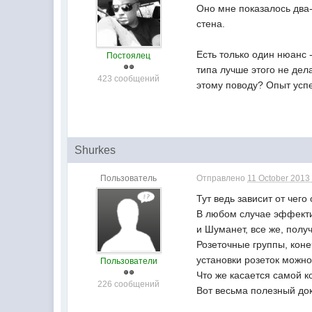
Оно мне показалось два
стена.
Есть только один нюанс 
Постоялец
типа лучше этого не дела
423 сообщений
этому поводу? Опыт усп
Shurkes
Пользователь
Отправлено
11 October 2013 
Тут ведь зависит от чего
В любом случае эффектив
и Шуманет, все же, полу
Розеточные группы, коне
установки розеток можно
Пользователи
Что же касается самой к
226 сообщений
Вот весьма полезный до