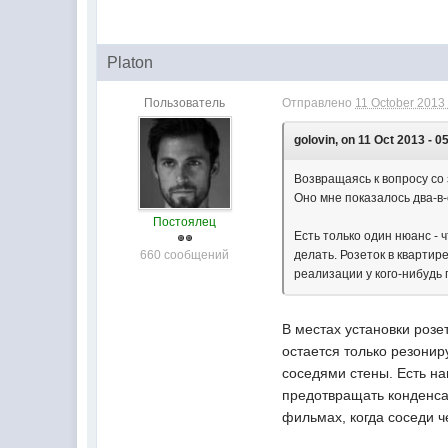
Platon
Пользователь
Отправлено
11 October 2013 
golovin, on 11 Oct 2013 - 0
Возвращаясь к вопросу со 
Оно мне показалось два-в
Постоялец
Есть только один нюанс - 
660 сообщений
делать. Розеток в квартир
реализации у кого-нибудь 
В местах установки розе
остается только резонир
соседями стены. Есть н
предотвращать конденсат,
фильмах, когда соседи 