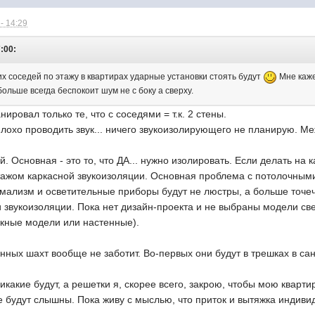
- 14:29
:00:
х соседей по этажу в квартирах ударные установки стоять будут
Мне каже
ольше всегда беспокоит шум не с боку а сверху.
ировал только те, что с соседями = т.к. 2 стены.
плохо проводить звук... ничего звукоизолирующего не планирую. 
. Основная - это то, что ДА... нужно изолировать. Если делать на 
тажом каркасной звукоизоляции. Основная проблема с потолочными
мализм и осветительные приборы будут не люстры, а больше точечн
 звукоизоляции. Пока нет дизайн-проекта и не выбраны модели све
скные модели или настенные).
нных шахт вообще не заботит. Во-первых они будут в трешках в сан
никакие будут, а решетки я, скорее всего, закрою, чтобы мою кварт
 будут слышны. Пока живу с мыслью, что приток и вытяжка индиви