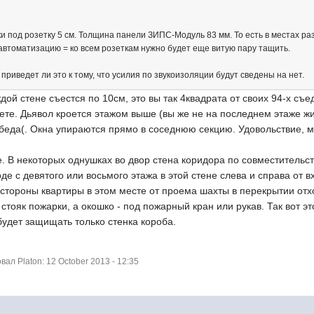
и под розетку 5 см. Толщина панели ЗИПС-Модуль 83 мм. То есть в местах р
 автоматизацию = ко всем розеткам нужно будет еще витую пару тащить.
е приведет ли это к тому, что усилия по звукоизоляции будут сведены на нет.
ждой стене съестся по 10см, это вы так 4квадрата от своих 94-х съ
дете. Дьявол кроется этажом выше (вы же не на последнем этаже ж
 беда(. Окна упираются прямо в соседнюю секцию. Удовольствие, м
. В некоторых однушках во двор стена коридора по совместительст
де с девятого или восьмого этажа в этой стене слева и справа от 
о стороны квартиры в этом месте от проема шахты в перекрытии о
 стояк пожарки, а окошко - под пожарный кран или рукав. Так вот э
удет защищать только стенка короба.
л Platon: 12 October 2013 - 12:35