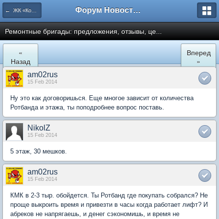
Форум Новостройки
← ЖК «Комфортный КВАРТАЛ»
Ремонтные бригады: предложения, отзывы, це...
«
Вперед
Назад
»
am02rus
15 Feb 2014
Ну это как договоришься. Еще многое зависит от количества
Ротбанда и этажа, ты поподробнее вопрос поставь.
NikolZ
15 Feb 2014
5 этаж, 30 мешков.
am02rus
15 Feb 2014
КМК в 2-3 тыр. обойдется. Ты Ротбанд где покупать собрался? Не
проще выкроить время и привезти в часы когда работает лифт? И
абреков не напрягаешь, и денег сэкономишь, и время не