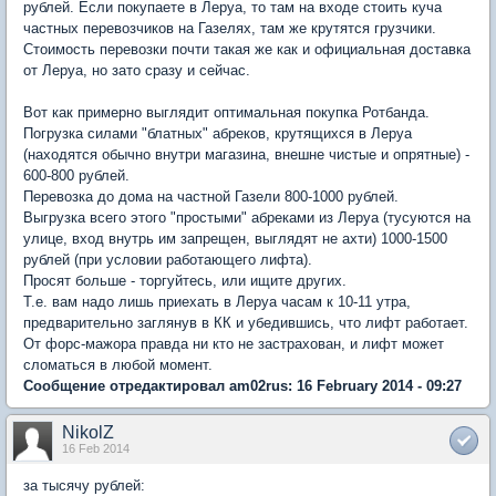
рублей. Если покупаете в Леруа, то там на входе стоить куча
частных перевозчиков на Газелях, там же крутятся грузчики.
Стоимость перевозки почти такая же как и официальная доставка
от Леруа, но зато сразу и сейчас.
Вот как примерно выглядит оптимальная покупка Ротбанда.
Погрузка силами "блатных" абреков, крутящихся в Леруа
(находятся обычно внутри магазина, внешне чистые и опрятные) -
600-800 рублей.
Перевозка до дома на частной Газели 800-1000 рублей.
Выгрузка всего этого "простыми" абреками из Леруа (тусуются на
улице, вход внутрь им запрещен, выглядят не ахти) 1000-1500
рублей (при условии работающего лифта).
Просят больше - торгуйтесь, или ищите других.
Т.е. вам надо лишь приехать в Леруа часам к 10-11 утра,
предварительно заглянув в КК и убедившись, что лифт работает.
От форс-мажора правда ни кто не застрахован, и лифт может
сломаться в любой момент.
Сообщение отредактировал am02rus: 16 February 2014 - 09:27
NikolZ
16 Feb 2014
за тысячу рублей: