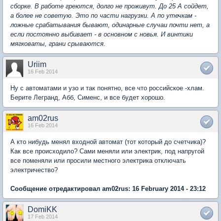
сборке. В работе греются, долго не проживут. До 25 А сойдет,
а более не советую. Это по части нагрузки. А по утечкам -
ложные срабатывания бывают, одинарные случаи почти нет, а
если постоянно выбивает - в основном с новья. И винтики
мягковаты, грани срываются.
Uriim
16 Feb 2014
Ну с автоматами и узо и так понятно, все что российское -хлам.
Берите Легранд, Абб, Сименс, и все будет хорошо.
am02rus
16 Feb 2014
А кто нибудь менял входной автомат (тот который до счетчика)?
Как все происходило? Сами меняли или электрик, под напругой
все поменяли или просили местного электрика отключать
электричество?
Сообщение отредактировал am02rus: 16 February 2014 - 23:12
DomiKK
17 Feb 2014