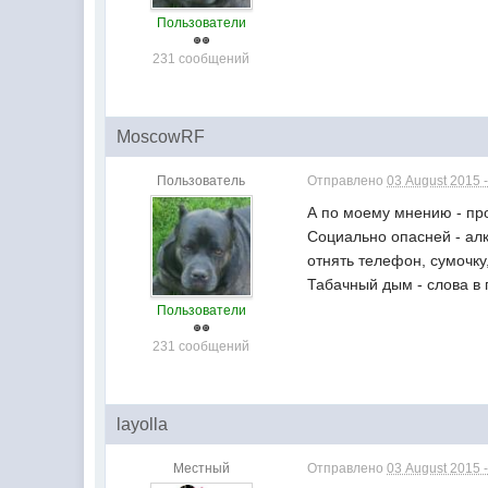
Пользователи
231 сообщений
MoscowRF
Пользователь
Отправлено
03 August 2015 -
А по моему мнению - пр
Социально опасней - алк
отнять телефон, сумочку,
Табачный дым - слова в 
Пользователи
231 сообщений
layolla
Местный
Отправлено
03 August 2015 -