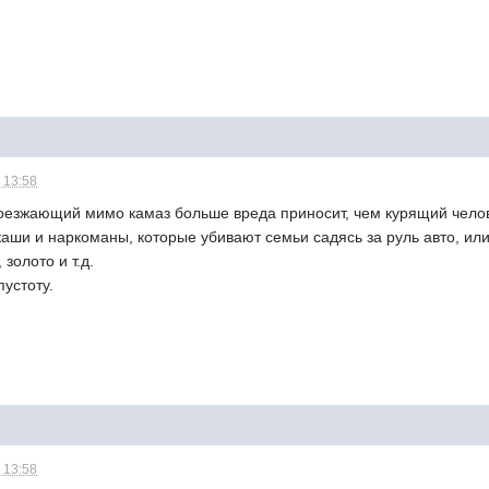
 13:58
оезжающий мимо камаз больше вреда приносит, чем курящий чело
аши и наркоманы, которые убивают семьи садясь за руль авто, ил
 золото и т.д.
пустоту.
 13:58