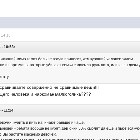
 14:18
- 10:58:
зжающий мимо камаз больше вреда приносит, чем курящий человек рядом.
ши и наркоманы, которые убивают семьи садясь за руль авто, или из-за дозы
стоту.
сравниваете совершенно не сравнимые вещи!!!
ящего человека и наркомана/алкоголика????
- 11:14:
девочки, курить и пить начинают раньше и чаще.
ыновей - ребята вообще не курят, девчонки 50% смолят да ещё и пьют всякую 
 Вы растите (касаемо девочек).