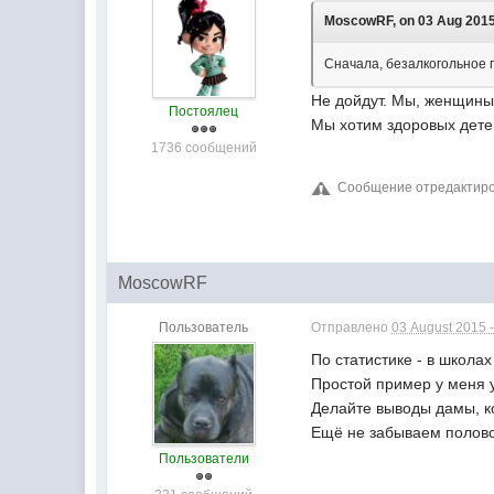
MoscowRF, on 03 Aug 2015 
Сначала, безалкогольное п
Не дойдут. Мы, женщины
Постоялец
Мы хотим здоровых дете
1736 сообщений
Сообщение отредактирова
MoscowRF
Пользователь
Отправлено
03 August 2015 -
По статистике - в школа
Простой пример у меня у
Делайте выводы дамы, ко
Ещё не забываем половой
Пользователи