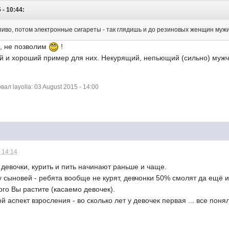
- 10:44:
иво, потом электронные сигареты - так глядишь и до резиновых женщин мужик
, не позволим
!
й и хороший пример для них. Некурящий, непьющий (сильно) мужчи
л layolla: 03 August 2015 - 14:00
 14:14
х девочки, курить и пить начинают раньше и чаще.
 сыновей - ребята вообще не курят, девчонки 50% смолят да ещё и 
го Вы растите (касаемо девочек).
 аспект взросления - во сколько лет у девочек первая ... все поня