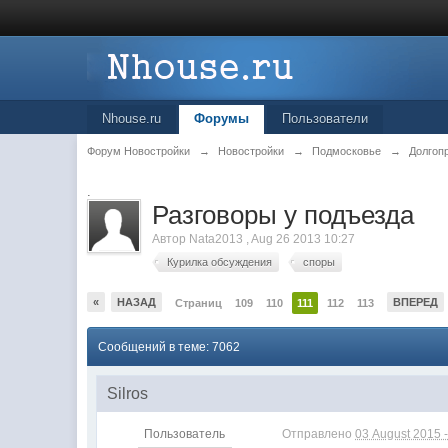
Nhouse.ru
Форумы
Пользователи
Форум Новостройки
→
Новостройки
→
Подмосковье
→
Долгоп
.
Разговоры у подъезда
Автор
Nata2013
,
Aug 26 2013 10:27
Курилка обсуждения
споры
«
НАЗАД
ВПЕРЕД
Страниц
109
110
111
112
113
Сообщений в теме: 7062
Silros
Пользователь
Отправлено
03 August 2015 -