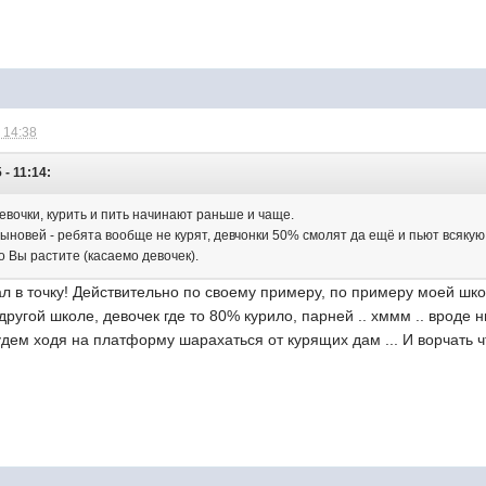
 14:38
- 11:14:
девочки, курить и пить начинают раньше и чаще.
ыновей - ребята вообще не курят, девчонки 50% смолят да ещё и пьют всякую 
 Вы растите (касаемо девочек).
опал в точку! Действительно по своему примеру, по примеру моей шк
другой школе, девочек где то 80% курило, парней .. хммм .. вроде 
дем ходя на платформу шарахаться от курящих дам ... И ворчать 