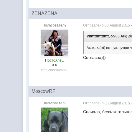
ZENAZENA
Пользователь
Отправлено
03 August 2015 -
Vitttttttttttttttt, on 03 Aug 
Ахахаха)))) нет, уж лучше 
Согласна)))
Постоялец
655 сообщений
MoscowRF
Пользователь
Отправлено
03 August 2015 -
Сначала, безалкогольное