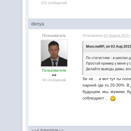
231 сообщений
denya
Пользователь
Отправлено
03 August 2015 -
MoscowRF, on 03 Aug 2015 
По статистике - в школах 
Простой пример у меня у с
Делайте выводы дамы, кого
Пользователи
Хе хе ... а вот тут ты п
48 сообщений
парней где то 20-30%. В 
будущем, мы, мужики, бу
соблюдают ...