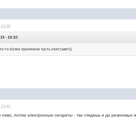
 13:38
2015 - 10:32:
что-то более приличное пусть пояставят))
 13:44
 пиво, потом электронные сигареты - так глядишь и до резиновых 