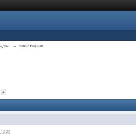
рудный
→
Новые Водники
»
 13:32