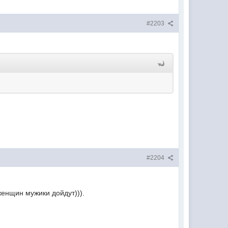
#2203
#2204
женщин мужики дойдут))).