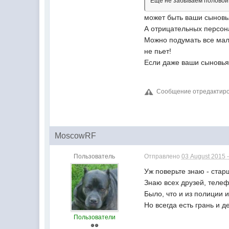
Ещё не забываем половой а
может быть ваши сыновья
А отрицательных персон
Можно подумать все мальч
не пьет!
Если даже ваши сыновья и
Сообщение отредактиров
MoscowRF
Пользователь
Отправлено
03 August 2015 -
Уж поверьте знаю - старш
Знаю всех друзей, телеф
Было, что и из полиции 
Но всегда есть грань и д
Пользователи