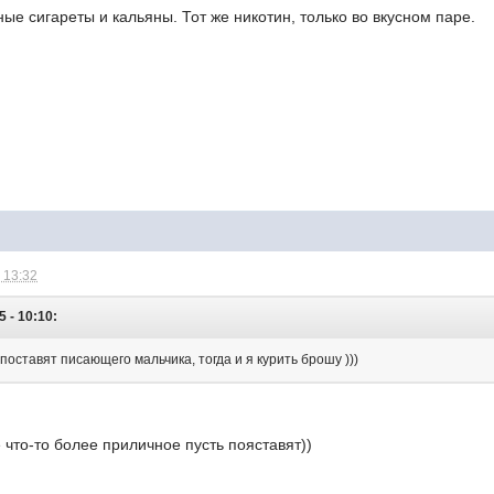
ые сигареты и кальяны. Тот же никотин, только во вкусном паре.
 13:32
 - 10:10:
 поставят писающего мальчика, тогда и я курить брошу )))
е что-то более приличное пусть пояставят))