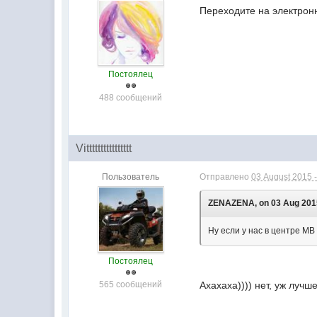
Переходите на электронн
Постоялец
488 сообщений
Vitttttttttttttttt
Пользователь
Отправлено
03 August 2015 -
ZENAZENA, on 03 Aug 2015
Ну если у нас в центре МВ
Постоялец
565 сообщений
Ахахаха)))) нет, уж лучш