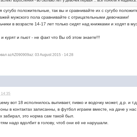
спект взросления - во сколько лет у девочек первая ... все поняли я надеюсь.
 сугубо положительные, так вы и сравнивайте их с сугубо положи
ажей мужского пола сравнивайте с отрицательными девочками!
ики в возрасте 14-17 лет только сидят над книжками и ходят в музы
 курят и пьют - не факт что Вы об этом знаете!!!
ал azAZ090909az: 03 August 2015 - 14:28
 14:35
ему вот 18 исполнилось выпивает, пивко и водочку может, д.р. и т.д
оны в контактах записанны, в футбол играем вместе, на даче у нас
их забирал, это норма сам такой был.
етям надо вдолбит в голову, чтоб они её не нарушали.