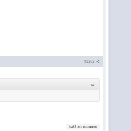
#2202
ira65 это нравится