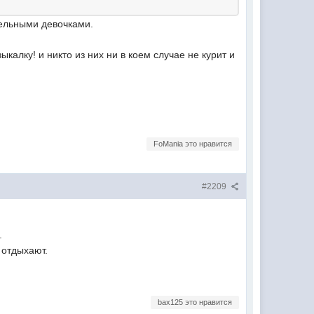
тельными девочками.
калку! и никто из них ни в коем случае не курит и
FoMania это нравится
#2209
.
 отдыхают.
bax125 это нравится