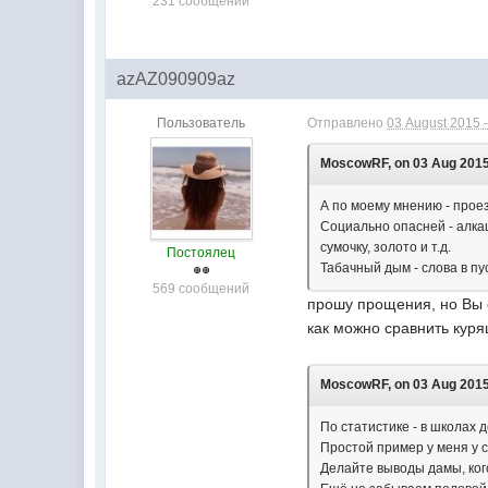
231 сообщений
azAZ090909az
Пользователь
Отправлено
03 August 2015 -
MoscowRF, on 03 Aug 2015 
А по моему мнению - прое
Социально опасней - алка
сумочку, золото и т.д.
Постоялец
Табачный дым - слова в пу
569 сообщений
прошу прощения, но Вы 
как можно сравнить кур
MoscowRF, on 03 Aug 2015 
По статистике - в школах 
Простой пример у меня у с
Делайте выводы дамы, кого