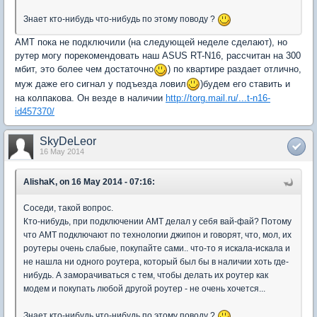
Знает кто-нибудь что-нибудь по этому поводу ?
АМТ пока не подключили (на следующей неделе сделают), но
рутер могу порекомендовать наш ASUS RT-N16, рассчитан на 300
мбит, это более чем достаточно
) по квартире раздает отлично,
муж даже его сигнал у подъезда ловил
)будем его ставить и
на колпакова. Он везде в наличии
http://torg.mail.ru/...t-n16-
id457370/
SkyDeLeor
16 May 2014
AlishaK, on 16 May 2014 - 07:16:
Соседи, такой вопрос.
Кто-нибудь, при подключении АМТ делал у себя вай-фай? Потому
что АМТ подключают по технологии джипон и говорят, что, мол, их
роутеры очень слабые, покупайте сами.. что-то я искала-искала и
не нашла ни одного роутера, который был бы в наличии хоть где-
нибудь. А заморачиваться с тем, чтобы делать их роутер как
модем и покупать любой другой роутер - не очень хочется...
Знает кто-нибудь что-нибудь по этому поводу ?