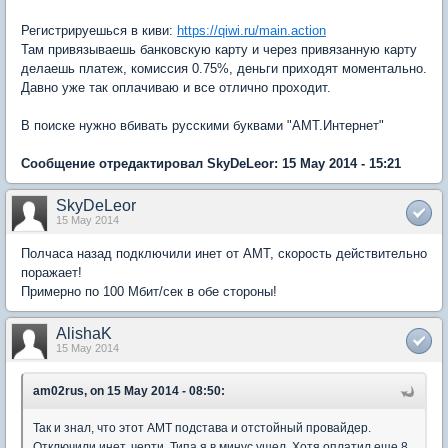
Регистрируешься в киви:
https://qiwi.ru/main.action
Там привязываешь банковскую карту и через привязанную карту
делаешь платеж, комиссия 0.75%, деньги приходят моментально.
Давно уже так оплачиваю и все отлично проходит.
В поиске нужно вбивать русскими буквами "АМТ.Интернет"
Сообщение отредактировал SkyDeLeor: 15 May 2014 - 15:21
SkyDeLeor
15 May 2014
Полчаса назад подключили инет от АМТ, скорость действительно
поражает!
Примерно по 100 Мбит/сек в обе стороны!
AlishaK
15 May 2014
am02rus, on 15 May 2014 - 08:50:
Так и знал, что этот АМТ подстава и отстойный провайдер.
Отключили инет, черти. Типа я в минус ушел. Хотя оплатил еще 8