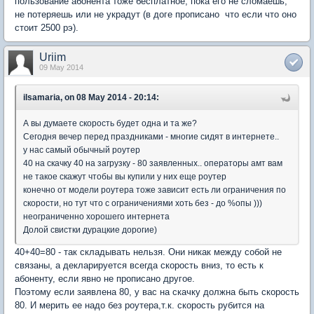
пользование абонента тоже бесплатное, пока его не сломаешь,
не потеряешь или не украдут (в доге прописано что если что оно
стоит 2500 рэ).
Uriim
09 May 2014
ilsamaria, on 08 May 2014 - 20:14:
А вы думаете скорость будет одна и та же?
Сегодня вечер перед праздниками - многие сидят в интернете..
у нас самый обычный роутер
40 на скачку 40 на загрузку - 80 заявленных.. операторы амт вам
не такое скажут чтобы вы купили у них еще роутер
конечно от модели роутера тоже зависит есть ли ограничения по
скорости, но тут что с ограничениями хоть без - до %опы )))
неограниченно хорошего интернета
Долой свистки дурацкие дорогие)
40+40=80 - так складывать нельзя. Они никак между собой не
связаны, а декларируется всегда скорость вниз, то есть к
абоненту, если явно не прописано другое.
Поэтому если заявлена 80, у вас на скачку должна быть скорость
80. И мерить ее надо без роутера,т.к. скорость рубится на