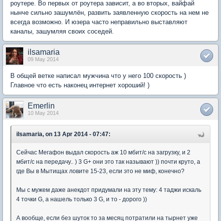
роутере. Во первых от роутера зависит, а во вторых, вайфай
нынче сильно зашумлён, развить заявленную скорость на нем не
всегда возможно. И юзера часто неправильно выставляют
каналы, зашумляя своих соседей.
ilsamaria
09 May 2014
В общей ветке написал мужчина что у него 100 скорость )
Главное что есть наконец интернет хороший! )
Emerlin
10 May 2014
ilsamaria, on 13 Apr 2014 - 07:47:
Сейчас Мегафон выдал скорость аж 10 мбит/с на загрузку, и 2
мбит/с на передачу.. ) 3 G+ они это так называют )) почти круто, а
где Вы в Мытищах ловите 15-23, если это не миф, конечно?
Мы с мужем даже анекдот придумали на эту тему: 4 таджи искаль
4 точки G, а нашель только 3 G, и то - дорого ))
А вообще, если без шуток то за месяц потратили на тырнет уже