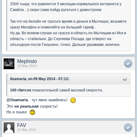
2500 тыщи, что равняется 5 месяцам нормального интернета у
Смайла.. ;( скоро сама пойду ругаться с домостроем
Так что на билайн не тратьте время и деньги в Мытищах, возьмите
сразу Мегафон и поменяйте на больший тариф..
Ну да. Во всяком случае на трассе в область по Мытищам из Мск в
область – стабильно. До Сергиева Посада, где отворот на
объездную после Галыгино, точно. Дальше урывками, конечно.
Mephisto
10 May 2014
ilsamaria, on 09 May 2014 - 07:12:
100 гбитсек
показательной самой высокой скорости,
@
ilsamaria
, тут явно ошиблись!
Это
не реальная
скорость!
Но я понял
FAV
11 May 2014