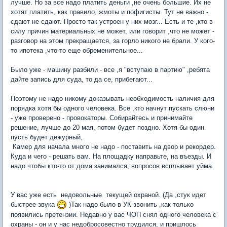
лучше. Но за все надо платить деньги ,не очень большие. Их не
хотят платить, как правило, жмоты и пофигисты. Тут не важно -
сдают не сдают. Просто так устроен у них мозг... Есть и те ,кто в
силу причин материальных не может, или говорит ,что не может -
разговор на этом прекращается, за горло никого не брали. У кого-
то ипотека ,что-то еще обременительное...
Было уже - машину разбили - все ,я "вступаю в партию" ,ребята
дайте запись для суда, то да се, прибегают...
Поэтому не надо никому доказывать необходимость наличия для
порядка хотя бы одного человека. Все ,кто начнут пускать слюни
- уже проверено - провокаторы. Собирайтесь и принимайте
решение, лучше до 20 мая, потом будет поздно. Хотя бы один
пусть будет дежурный,
Камер для начала много не надо - поставить на двор и рекордер.
Куда и чего - решать вам. На площадку направьте, на въезды. И
надо чтобы кто-то от дома занимался, вопросов всплывает уйма.
У вас уже есть недовольные текущей охраной. (Да ,стук идет
быстрее звука
)Так надо было в УК звонить ,как только
появились претензии. Недавно у вас ЧОП снял одного человека с
охраны - он и у нас недобросовестно трудился, и пришлось