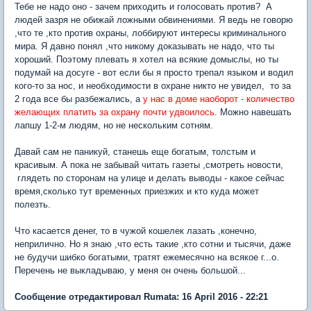
Тебе не надо оно - зачем приходить и голосовать против? А
людей зазря не обижай ложными обвинениями. Я ведь не говорю
,что те ,кто против охраны, лоббируют интересы криминального
мира. Я давно понял ,что никому доказывать не надо, что ты
хороший. Поэтому плевать я хотел на всякие домыслы, но ты
подумай на досуге - вот если бы я просто трепал языком и водил
кого-то за нос, и необходимости в охране никто не увидел, то за
2 года все бы разбежались, а
у нас в доме наоборот - количество
желающих платить за охрану почти удвоилось.
Можно навешать
лапшу 1-2-м людям, но не нескольким сотням.
Давай сам не паникуй, станешь еще богатым, толстым и
красивым. А пока не забывай читать газеты ,смотреть новости,
глядеть по сторонам на улице и делать выводы - какое сейчас
время,сколько тут временных приезжих и кто куда может
полезть.
Что касается денег, то в чужой кошелек лазать ,конечно,
неприлично. Но я знаю ,что есть такие ,кто сотни и тысячи, даже
не будучи шибко богатыми, тратят ежемесячно на всякое г...о.
Перечень не выкладываю, у меня он очень большой...
Сообщение отредактировал Rumata: 16 April 2016 - 22:21