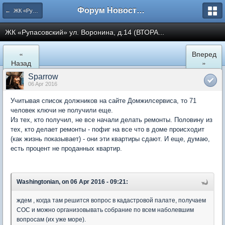
Форум Новостройки
← ЖК «Рупасовский»
ЖК «Рупасовский» ул. Воронина, д.14 (ВТОРА...
«
Вперед
Назад
»
Sparrow
06 Apr 2016
Учитывая список должников на сайте Домжилсервиса, то 71
человек ключи не получили еще.
Из тех, кто получил, не все начали делать ремонты. Половину из
тех, кто делает ремонты - пофиг на все что в доме происходит
(как жизнь показывает) - они эти квартиры сдают. И еще, думаю,
есть процент не проданных квартир.
Washingtonian, on 06 Apr 2016 - 09:21:
ждем , когда там решится вопрос в кадастровой палате, получаем
СОС и можно организовывать собрание по всем наболевшим
вопросам (их уже море).