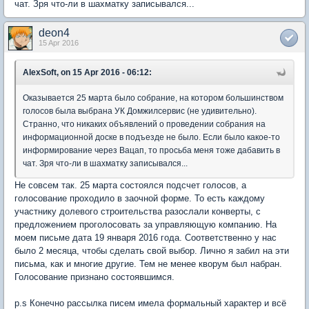
чат. Зря что-ли в шахматку записывался...
deon4
15 Apr 2016
AlexSoft, on 15 Apr 2016 - 06:12:
Оказывается 25 марта было собрание, на котором большинством
голосов была выбрана УК Домжилсервис (не удивительно).
Странно, что никаких объявлений о проведении собрания на
информационной доске в подъезде не было. Если было какое-то
информирование через Вацап, то просьба меня тоже дабавить в
чат. Зря что-ли в шахматку записывался...
Не совсем так. 25 марта состоялся подсчет голосов, а
голосование проходило в заочной форме. То есть каждому
участнику долевого строительства разослали конверты, с
предложением проголосовать за управляющую компанию. На
моем письме дата 19 января 2016 года. Соответственно у нас
было 2 месяца, чтобы сделать свой выбор. Лично я забил на эти
письма, как и многие другие. Тем не менее кворум был набран.
Голосование признано состоявшимся.
p.s Конечно рассылка писем имела формальный характер и всё