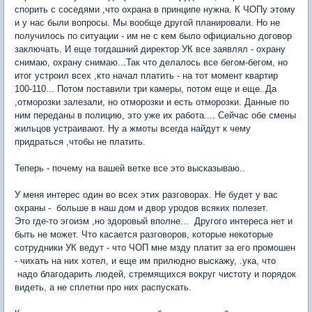
спорить с соседями ,что охрана в принципе нужна. К ЧОПу этому
и у нас были вопросы. Мы вообще другой планировали. Но не
получилось по ситуации - им не с кем было официально договор
заключать. И еще тогдашний директор УК все заявлял - охрану
снимаю, охрану снимаю...Так что делалось все бегом-бегом, но
итог устроил всех ,кто начал платить - на тот момент квартир
100-110... Потом поставили три камеры, потом еще и еще..Да
,отморозки залезали, но отморозки и есть отморозки. Данные по
ним переданы в полицию, это уже их работа.... Сейчас обе смены
жильцов устраивают. Ну а жмоты всегда найдут к чему
придраться ,чтобы не платить.
Теперь - почему на вашей ветке все это высказываю..
У меня интерес один во всех этих разговорах. Не будет у вас
охраны - больше в наш дом и двор уродов всяких полезет.
Это где-то эгоизм ,но здоровый вполне... Другого интереса нет и
быть не может. Что касается разговоров, которые некоторые
сотрудники УК ведут - что ЧОП мне мзду платит за его промошен
- чихать на них хотел, и еще им прилюдно выскажу, .ука, что
надо благодарить людей, стремящихся вокруг чистоту и порядок
видеть, а не сплетни про них распускать.