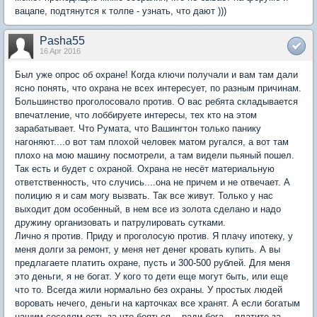
вацапе, подтянутся к толпе - узнать, что дают )))
Pasha55
16 Apr 2016
Был уже опрос об охране! Когда ключи получали и вам там дали
ясно понять, что охрана не всех интересует, по разным причинам.
Большинство проголосовало против. О вас ребята складывается
впечатление, что лоббируете интересы, тех кто на этом
зарабатывает. Что Румата, что Вашингтон только панику
нагоняют....о вот там плохой человек матом ругался, а вот там
плохо на мою машину посмотрели, а там видели пьяный пошел.
Так есть и будет с охраной. Охрана не несёт материальную
ответственность, что случись....она не причем и не отвечает. А
полицию я и сам могу вызвать. Так все живут. Только у нас
выходит дом особенный, в нем все из золота сделано и надо
дружину организовать и патрулировать сутками.
Лично я против. Приду и проголосую против. Я плачу ипотеку, у
меня долги за ремонт, у меня нет денег кровать купить. А вы
предлагаете платить охране, пусть и 300-500 рублей. Для меня
это деньги, я не богат. У кого то дети еще могут быть, или еще
что то. Всегда жили нормально без охраны. У простых людей
воровать нечего, деньги на карточках все хранят. А если богатым
нашим соседям есть за что бояться....ради бога... платите за