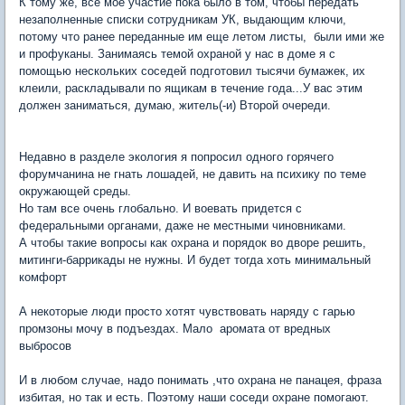
К тому же, все мое участие пока было в том, чтобы передать
незаполненные списки сотрудникам УК, выдающим ключи,
потому что ранее переданные им еще летом листы, были ими же
и профуканы. Занимаясь темой охраной у нас в доме я с
помощью нескольких соседей подготовил тысячи бумажек, их
клеили, раскладывали по ящикам в течение года...У вас этим
должен заниматься, думаю, житель(-и) Второй очереди.
Недавно в разделе экология я попросил одного горячего
форумчанина не гнать лошадей, не давить на психику по теме
окружающей среды.
Но там все очень глобально. И воевать придется с
федеральными органами, даже не местными чиновниками.
А чтобы такие вопросы как охрана и порядок во дворе решить,
митинги-баррикады не нужны. И будет тогда хоть минимальный
комфорт
А некоторые люди просто хотят чувствовать наряду с гарью
промзоны мочу в подъездах. Мало аромата от вредных
выбросов
И в любом случае, надо понимать ,что охрана не панацея, фраза
избитая, но так и есть. Поэтому наши соседи охране помогают.