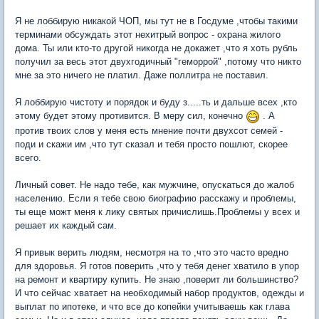
Я не лоббирую никакой ЧОП, мы тут не в Госдуме ,чтобы такими
терминами обсуждать этот нехитрый вопрос - охрана жилого
дома. Ты или кто-то другой никогда не докажет ,что я хоть рубль
получил за весь этот двухгодичный "геморрой" ,потому что никто
мне за это ничего не платил. Даже поллитра не поставил.
Я лоббирую чистоту и порядок и буду з.....ть и дальше всех ,кто
этому будет этому противится. В меру сил, конечно
. А
против твоих слов у меня есть мнение почти двухсот семей -
поди и скажи им ,что тут сказал и тебя просто пошлют, скорее
всего.
Личный совет. Не надо тебе, как мужчине, опускаться до жалоб
населению. Если я тебе свою биографию расскажу и проблемы,
ты еще можт меня к лику святых причислишь.Проблемы у всех и
решает их каждый сам.
Я привык верить людям, несмотря на то ,что это часто вредно
для здоровья. Я готов поверить ,что у тебя денег хватило в упор
на ремонт и квартиру купить. Не знаю ,поверит ли большинство?
И что сейчас хватает на необходимый набор продуктов, одежды и
выплат по ипотеке, и что все до копейки учитываешь как глава