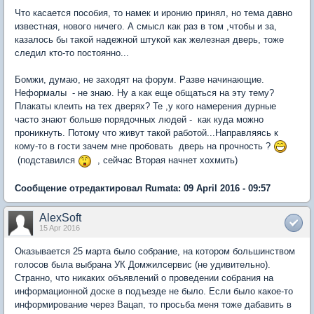
Что касается пособия, то намек и иронию принял, но тема давно
известная, нового ничего. А смысл как раз в том ,чтобы и за,
казалось бы такой надежной штукой как железная дверь, тоже
следил кто-то постоянно...
Бомжи, думаю, не заходят на форум. Разве начинающие.
Неформалы - не знаю. Ну а как еще общаться на эту тему?
Плакаты клеить на тех дверях? Те ,у кого намерения дурные
часто знают больше порядочных людей - как куда можно
проникнуть. Потому что живут такой работой...Направляясь к
кому-то в гости зачем мне пробовать дверь на прочность ?
(подставился
, сейчас Вторая начнет хохмить)
Сообщение отредактировал Rumata: 09 April 2016 - 09:57
AlexSoft
15 Apr 2016
Оказывается 25 марта было собрание, на котором большинством
голосов была выбрана УК Домжилсервис (не удивительно).
Странно, что никаких объявлений о проведении собрания на
информационной доске в подъезде не было. Если было какое-то
информирование через Вацап, то просьба меня тоже дабавить в