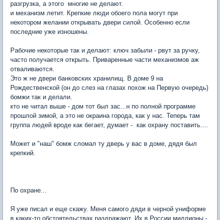
разгрузка, а этого многие не делают.
и механизм летит. Крепкие люди обоего пола могут при
некотором желании открывать двери силой. Особенно если
последние уже изношены.
Рабочие некоторые так и делают: ключ забыли - рвут за ручку,
часто получается открыть. Приваренные части механизмов аж
отваливаются.
Это ж не двери банковских хранилищ. В доме 9 на
Рождественской (он до слез на глазах похож на Первую очередь)
бомжи так и делали.
кто не читал выше - дом тот был зас...н по полной программе
прошлой зимой, а это не окраина города, как у нас. Теперь там
группа людей вроде как бегает, думает - как охрану поставить....
Может и "наш" бомж сломал ту дверь у вас в доме, дядя был
крепкий.
По охране...
Я уже писал и еще скажу. Меня самого дяди в черной униформе
в каких-то обстоятельствах раздражают. Их в России миллионы -