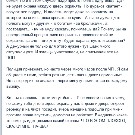
семьи. Но и в этом случае, надо просто понять одну вещь. Да -
не будет охрана каждую дверь охранять. Но дураков хватает -
воруют все подряд. И полезть могут даже за ковриком на
котором ты спишь ,пока кровать не купил..А ты не думал ,что
полезть могут к другим - к богатым - за брюликами , а
пострадает... - ну не буду каркать, понимаешь да? Почему бы на
определенный процент риск неприятных происшествий не
сократить за счет того ,что тут будет охрана, пусть и скромная?
А дежурный не только для этого нужен - тут шаек много
отпугнули уже. И жильцы участвовали, не списывали все на
ЧОП.
Полиция приезжает, но часто через много часов после ЧП . Я сам
общался с ними, ребята разные ,есть очень даже нормальные.
Но на город их не хватает - через минуту примчаться по каждому
вызову.
Вот ты говоришь - дети могут быть... Я не совсем понял к чему,
но скажу тебе ,что и здесь охрана у нас в доме и дверь откроет
ребенку и на лифт посадит, вчера женщина подошла при мне -
просила врача впустить, домофон не работает. Ежедневно какая-
то помощь идет ,помимо самой охраны. ЧТО В ЭТОМ ПЛОХОГО,
СКАЖИ МНЕ, ПА-ША?