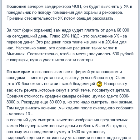
Позвонил
вечером замдиректора ЧОП, он будет выяснять у УК в
понедельник по поводу помещения для охраны и рекордера.
Причины стеснительности УК потом обещал рассказать.
За пост (один охранник) вам надо будет платить от дома 68 000
на сегодняшний день. Плюс 20% НДС - это объяснение УК - за
перевод денег. Это расценки пока такие же ,как и в 2014-м для
нас. Насколько знаю, это средние расценки таких услуг в
Мытищах. Соответственно, чтобы в месяц получилось 500 рублей
с квартиры, нужно участников сотни полторы.
По камерам
я согласовывал все с фирмой установщиком и
соседями - место установки, высоту, углы обзора и тд. Счел
,что УК беспокоить не стоит такой безделицей
Наверняка у
вас есть ребята ,которые секут в этой теме, посоветуют детали.
Средняя стоимость средней камеры сейчас ,думаю где-то 6000-
8000 р. Рекордер еще 30 000 р, но это надо смотреть, они разные.
Там надо вникать конечно ,мы ходили после очередного собрания
- человек 10 -
в соседний дом смотреть качество изображения предлагаемых
камер.На супер качественные деньги собрать было бы трудно,
поэтому мы определили сумму в 1500 за установку
видеонаблюдения и потихоньку установили во всех подъездах и