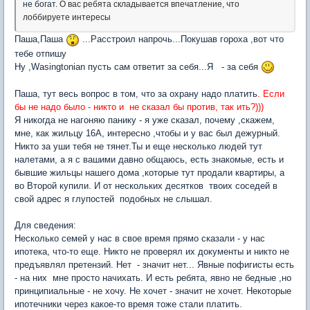
не богат.
О вас ребята складывается впечатление, что
лоббируете интересы
Паша,Паша
...Расстроил напрочь...Покушав гороха ,вот что
тебе отпишу
Ну ,Wasingtonian пусть сам ответит за себя...Я - за себя
Паша, тут весь вопрос в том, что за охрану надо платить
. Если
бы не надо было - никто и не сказал бы против, так ить?)))
Я никогда не нагоняю панику - я уже сказал, почему ,скажем,
мне, как жильцу 16А, интересно ,чтобы и у вас был дежурный.
Никто за уши тебя не тянет.Ты и еще несколько людей тут
налетами, а я с вашими давно общаюсь, есть знакомые, есть и
бывшие жильцы нашего дома ,которые тут продали квартиры, а
во Второй купили. И от нескольких десятков твоих соседей в
свой адрес я глупостей подобных не слышал.
Для сведения:
Несколько семей у нас в свое время прямо сказали - у нас
ипотека, что-то еще. Никто не проверял их документы и никто не
предъявлял претензий. Нет - значит нет... Явные пофигисты есть
- на них мне просто начихать. И есть ребята, явно не бедные ,но
принципиальные - не хочу. Не хочет - значит не хочет. Некоторые
ипотечники через какое-то время тоже стали платить.