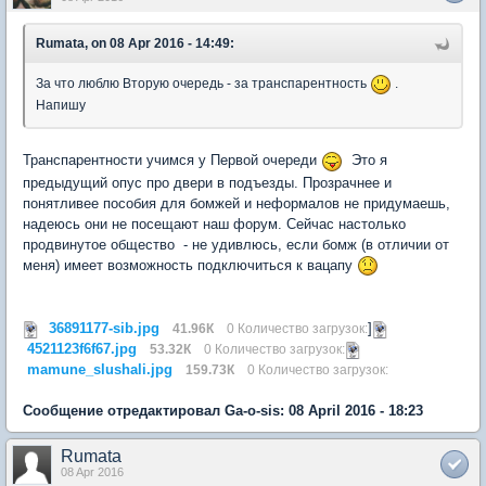
Rumata, on 08 Apr 2016 - 14:49:
За что люблю Вторую очередь - за транспарентность
.
Напишу
Транспарентности учимся у Первой очереди
Это я
предыдущий опус про двери в подъезды. Прозрачнее и
понятливее пособия для бомжей и неформалов не придумаешь,
надеюсь они не посещают наш форум. Сейчас настолько
продвинутое общество - не удивлюсь, если бомж (в отличии от
меня) имеет возможность подключиться к вацапу
36891177-sib.jpg
]
41.96К
0 Количество загрузок:
4521123f6f67.jpg
53.32К
0 Количество загрузок:
mamune_slushali.jpg
159.73К
0 Количество загрузок:
Сообщение отредактировал Ga-o-sis: 08 April 2016 - 18:23
Rumata
08 Apr 2016