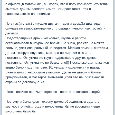
в офисах ,в магазинах , в школах, кто в носу ковыряет ,кто телик
смотрит, дай им паспорт, хамят, ноги расставят - так и
напрашиваются на пенальти..
Но у нас(и у вас) ситуация другая - дом и двор.За два года
случаев по выпроваживанию с площадки непонятных гостей -
десятки.
Предотвращения драк - несколько, шумные работы
останавливали в неурочное время - не знаю, раз сто , а может
больше, учет специальный не ведется. Мелкая помощь жителям,
детям - скорую впустить, мастера по лифтам вызвать, -
постоянно. Отпугивание групп подростков с других домов -
постоянно. Отпугивание не буквально))) Несколько раз на записи
видно было - идут человек 10, увидели охранника - и назад.
Значит шли с нехорошим умыслом. Да те же двери- и болты
прикручивали, и мастеров вызывали ,хотя это не обязанности
охраны по договору с УК.
Чтобы вообще все было здорово - просто не хватает людей.
Поэтому и была идея - охрану домов объединить и сделать
круглосуточной...Тогда и велосипеды бы не воровали и еще
много чего было бы