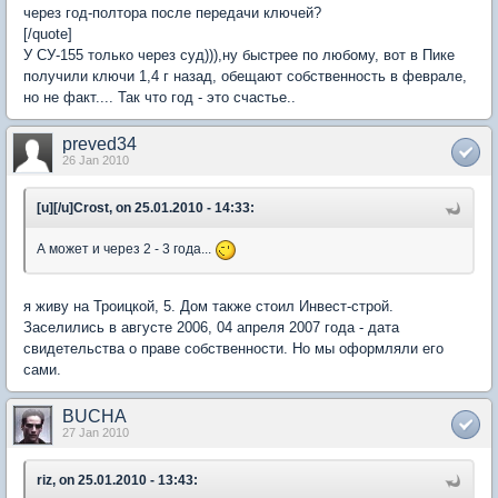
через год-полтора после передачи ключей?
[/quote]
У СУ-155 только через суд))),ну быстрее по любому, вот в Пике
получили ключи 1,4 г назад, обещают собственность в феврале,
но не факт.... Так что год - это счастье..
preved34
26 Jan 2010
[u][/u]Crost, on 25.01.2010 - 14:33:
А может и через 2 - 3 года...
я живу на Троицкой, 5. Дом также стоил Инвест-строй.
Заселились в августе 2006, 04 апреля 2007 года - дата
свидетельства о праве собственности. Но мы оформляли его
сами.
BUCHA
27 Jan 2010
riz, on 25.01.2010 - 13:43: