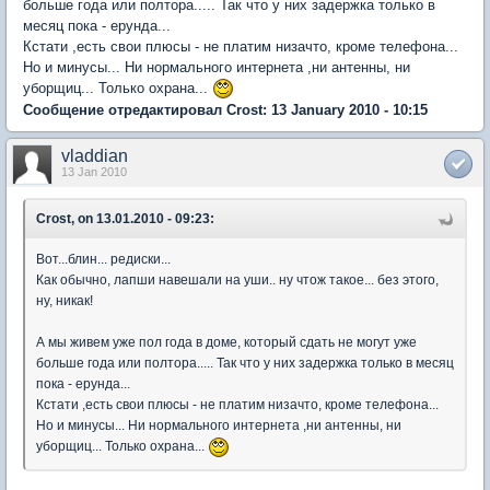
больше года или полтора..... Так что у них задержка только в
месяц пока - ерунда...
Кстати ,есть свои плюсы - не платим низачто, кроме телефона...
Но и минусы... Ни нормального интернета ,ни антенны, ни
уборщиц... Только охрана...
Сообщение отредактировал Crost: 13 January 2010 - 10:15
vladdian
13 Jan 2010
Crost, on 13.01.2010 - 09:23:
Вот...блин... редиски...
Как обычно, лапши навешали на уши.. ну чтож такое... без этого,
ну, никак!
А мы живем уже пол года в доме, который сдать не могут уже
больше года или полтора..... Так что у них задержка только в месяц
пока - ерунда...
Кстати ,есть свои плюсы - не платим низачто, кроме телефона...
Но и минусы... Ни нормального интернета ,ни антенны, ни
уборщиц... Только охрана...