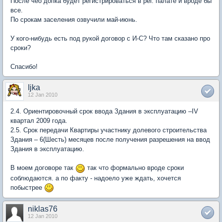
После чео допка будет регистрироваться в рег. палате и вроде бы
все.
По срокам заселения озвучили май-июнь.
У кого-нибудь есть под рукой договор с И-С? Что там сказано про
сроки?
Спасибо!
Ijka
12 Jan 2010
2.4. Ориентировочный срок ввода Здания в эксплуатацию –IV
квартал 2009 года.
2.5. Срок передачи Квартиры участнику долевого строительства
Здания – 6(Шесть) месяцев после получения разрешения на ввод
Здания в эксплуатацию.
В моем договоре так
так что формально вроде сроки
соблюдаются. а по факту - надоело уже ждать, хочется
побыстрее
niklas76
12 Jan 2010