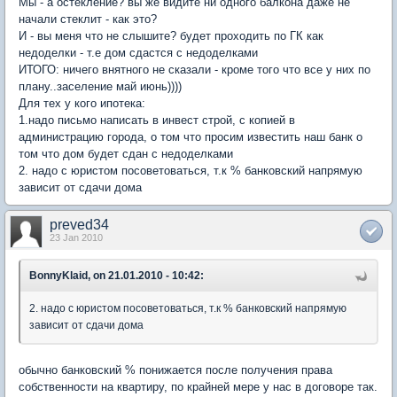
Мы - а остекление? вы же видите ни одного балкона даже не
начали стеклит - как это?
И - вы меня что не слышите? будет проходить по ГК как
недоделки - т.е дом сдастся с недоделками
ИТОГО: ничего внятного не сказали - кроме того что все у них по
плану..заселение май июнь))))
Для тех у кого ипотека:
1.надо письмо написать в инвест строй, с копией в
администрацию города, о том что просим известить наш банк о
том что дом будет сдан с недоделками
2. надо с юристом посоветоваться, т.к % банковский напрямую
зависит от сдачи дома
preved34
23 Jan 2010
BonnyKlaid, on 21.01.2010 - 10:42:
2. надо с юристом посоветоваться, т.к % банковский напрямую
зависит от сдачи дома
обычно банковский % понижается после получения права
собственности на квартиру, по крайней мере у нас в договоре так.