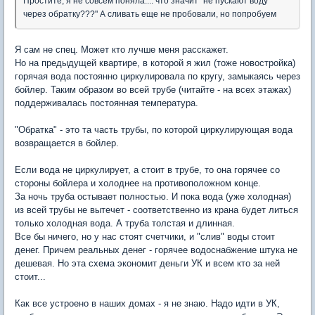
Простите, я не совсем поняла.... что значит "не пускают воду
через обратку???" А сливать еще не пробовали, но попробуем
Я сам не спец. Может кто лучше меня расскажет.
Но на предыдущей квартире, в которой я жил (тоже новостройка)
горячая вода постоянно циркулировала по кругу, замыкаясь через
бойлер. Таким образом во всей трубе (читайте - на всех этажах)
поддерживалась постоянная температура.
"Обратка" - это та часть трубы, по которой циркулирующая вода
возвращается в бойлер.
Если вода не циркулирует, а стоит в трубе, то она горячее со
стороны бойлера и холоднее на противоположном конце.
За ночь труба остывает полностью. И пока вода (уже холодная)
из всей трубы не вытечет - соответственно из крана будет литься
только холодная вода. А труба толстая и длинная.
Все бы ничего, но у нас стоят счетчики, и "слив" воды стоит
денег. Причем реальных денег - горячее водоснабжение штука не
дешевая. Но эта схема экономит деньги УК и всем кто за ней
стоит...
Как все устроено в наших домах - я не знаю. Надо идти в УК,