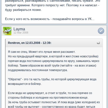
разбираться, разговаривать с сантехниками, писать бумаги. Это
требует времени. Которого попросту нет. Поэтому я и написал -
буду разбираться позже.
Если у кого есть возможность - позадавайте вопросы в УК...
Layma
12 Mar 2008
Renitron, on 12.03.2008 - 12:39:
Я сам не спец. Может кто лучше меня расскажет.
Но на предыдущей квартире, в которой я жил (тоже новостройка)
горячая вода постоянно циркулировала по кругу, замыкаясь через
бойлер. Таким образом во всей трубе (читайте - на всех этажах)
поддерживалась постоянная температура.
"Обратка" - это та часть трубы, по которой циркулирующая вода
возвращается в бойлер.
Если вода не циркулирует, а стоит в трубе, то она горячее со
стороны бойлера и холоднее на противоположном конце.
За ночь труба остывает полностью. И пока вода (уже холодная) из
всей трубы не вытечет - соответственно из крана будет литься