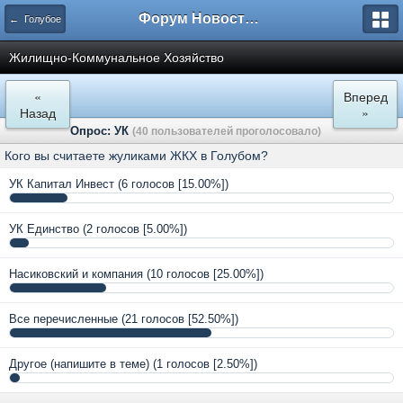
Форум Новостройки
← Голубое
Жилищно-Коммунальное Хозяйство
«
Вперед
Назад
»
Опрос: УК
(40 пользователей проголосовало)
Кого вы считаете жуликами ЖКХ в Голубом?
УК Капитал Инвест
(6 голосов [15.00%])
УК Единство
(2 голосов [5.00%])
Насиковский и компания
(10 голосов [25.00%])
Все перечисленные
(21 голосов [52.50%])
Другое (напишите в теме)
(1 голосов [2.50%])