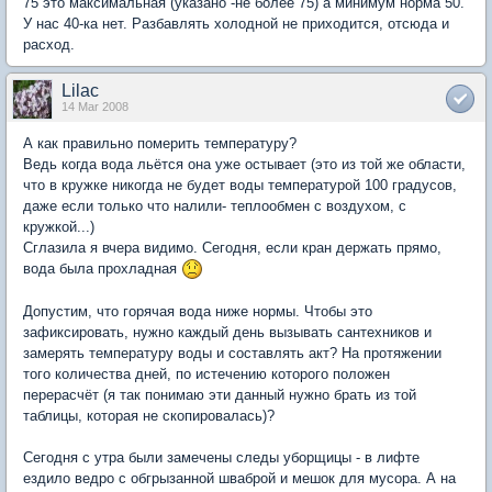
75 это максимальная (указано -не более 75) а минимум норма 50.
У нас 40-ка нет. Разбавлять холодной не приходится, отсюда и
расход.
Lilac
14 Mar 2008
А как правильно померить температуру?
Ведь когда вода льётся она уже остывает (это из той же области,
что в кружке никогда не будет воды температурой 100 градусов,
даже если только что налили- теплообмен с воздухом, с
кружкой...)
Сглазила я вчера видимо. Сегодня, если кран держать прямо,
вода была прохладная
Допустим, что горячая вода ниже нормы. Чтобы это
зафиксировать, нужно каждый день вызывать сантехников и
замерять температуру воды и составлять акт? На протяжении
того количества дней, по истечению которого положен
перерасчёт (я так понимаю эти данный нужно брать из той
таблицы, которая не скопировалась)?
Сегодня с утра были замечены следы уборщицы - в лифте
ездило ведро с обгрызанной шваброй и мешок для мусора. А на