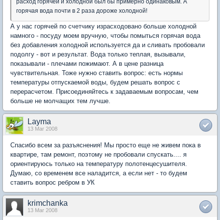
расход горячей и холодной был бы примерно одинаковым. А
горячая вода почти в 2 раза дороже холодной!
А у нас горячей по счетчику израсходовано больше холодной
намного - посуду моем вручную, чтобы помыться горячая вода
без добавления холодной используется да и сливать пробовали
подолгу - вот и результат. Вода только теплая, вызывали,
показывали - плечами пожимают. А в цене разница
чувствительная. Тоже нужно ставить вопрос: есть нормы
температуры отпускаемой воды, будем решать вопрос с
перерасчетом. Присоединяйтесь к задаваемым вопросам, чем
больше не молчащих тем лучше.
Layma
13 Mar 2008
Спасибо всем за разъяснения! Мы просто еще не живем пока в
квартире, там ремонт, поэтому не пробовали спускать.... я
ориентируюсь только на температуру полотенцесушителя.
Думаю, со временем все наладится, а если нет - то будем
ставить вопрос ребром в УК
krimchanka
13 Mar 2008