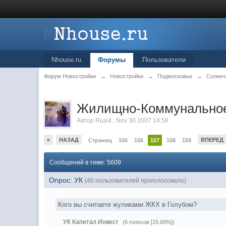
Nhouse.ru
Форумы
Пользователи
Форум Новостройки
→
Новостройки
→
Подмосковье
→
Солнеч
.
Жилищно-Коммунальное
Автор
Rusi4
,
Nov 30 2007 14:58
«
НАЗАД
ВПЕРЕД
Страниц
155
156
157
158
159
Сообщений в теме: 5609
Опрос: УК
(40 пользователей проголосовало)
Кого вы считаете жуликами ЖКХ в Голубом?
УК Капитал Инвест
(6 голосов [15.00%])