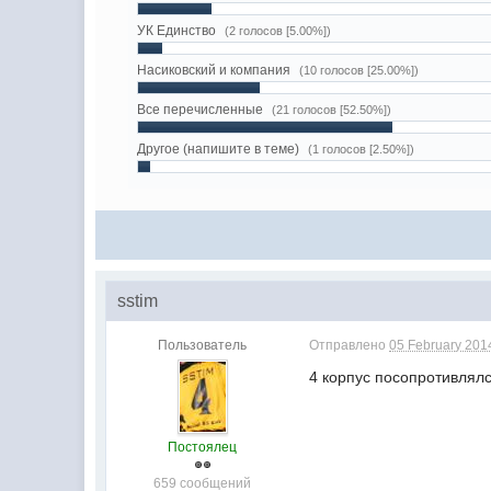
УК Единство
(2 голосов [5.00%])
Насиковский и компания
(10 голосов [25.00%])
Все перечисленные
(21 голосов [52.50%])
Другое (напишите в теме)
(1 голосов [2.50%])
sstim
Пользователь
Отправлено
05 February 2014
4 корпус посопротивлялс
Постоялец
659 сообщений