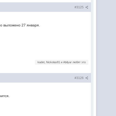
#3125
о выложено 27 января.
kadet, Nickolas81 и Abilyar любят это
#3126
нится.