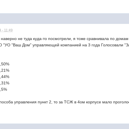
 - 11:49
 наверно не туда куда-то посмотрели, я тоже сравнивала по дома
О "УО "Ваш Дом" управляющей компанией на 3 года Голосовали "З
2,50%
6,21%
3,44%
2,31%
3,5%
пособа управления пункт 2, то за ТСЖ в 4ом корпусе мало прогол