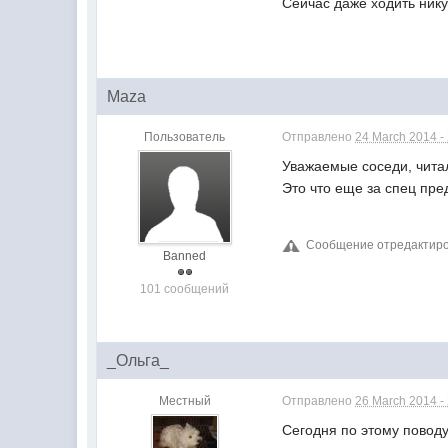
Сейчас даже ходить нику
Maza
Пользователь
Отправлено
24 March 2014 -
Уважаемые соседи, чита
Это что еще за спец пр
Сообщение отредактиров
Banned
101 сообщений
_Ольга_
Местный
Отправлено
26 March 2014 -
Сегодня по этому поводу