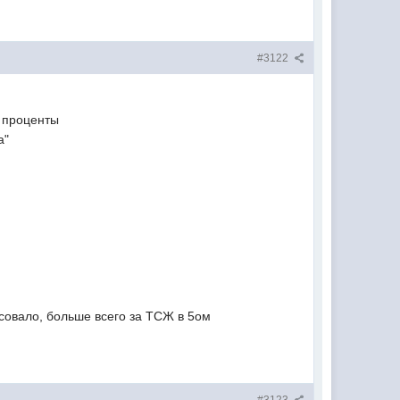
#3122
м проценты
а"
осовало, больше всего за ТСЖ в 5ом