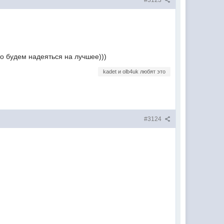
#3123
о будем надеяться на лучшее)))
kadet и olb4uk любят это
#3124