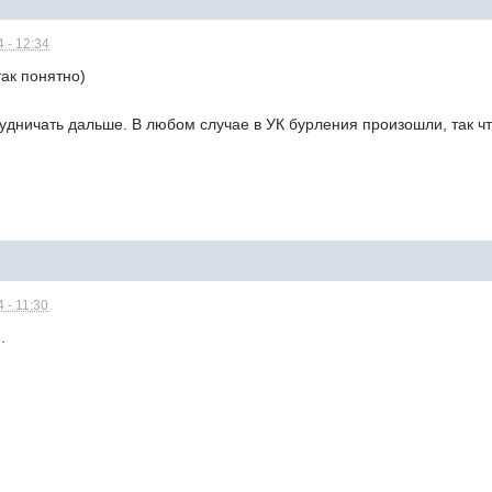
 - 12:34
так понятно)
дничать дальше. В любом случае в УК бурления произошли, так чт
 - 11:30
.