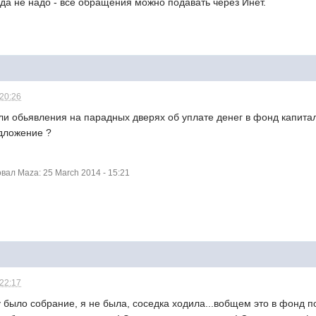
да не надо - все обращения можно подавать через Инет.
 20:26
ли обьявления на парадных дверях об уплате денег в фонд капит
едложение ?
ал Maza: 25 March 2014 - 15:21
 22:17
 было собрание, я не была, соседка ходила...вобщем это в фонд по