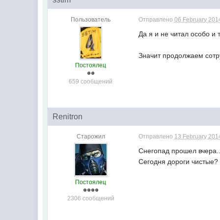
Пользователь
Отправлено
06 February 2014
Да я и не читал особо и 
Значит продолжаем сотру
Постоялец
659 сообщений
Renitron
Старожил
Отправлено
13 February 2014
Снегопад прошел вчера..
Сегодня дороги чистые?
Постоялец
2306 сообщений