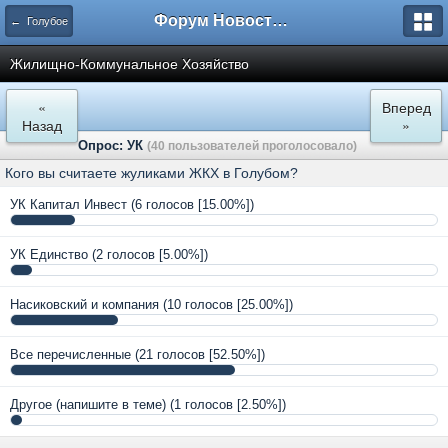
Форум Новостройки
← Голубое
Жилищно-Коммунальное Хозяйство
«
Вперед
Назад
»
Опрос: УК
(40 пользователей проголосовало)
Кого вы считаете жуликами ЖКХ в Голубом?
УК Капитал Инвест
(6 голосов [15.00%])
УК Единство
(2 голосов [5.00%])
Насиковский и компания
(10 голосов [25.00%])
Все перечисленные
(21 голосов [52.50%])
Другое (напишите в теме)
(1 голосов [2.50%])