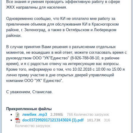
Все знания и умения проводить эффективную работу в сфере
ЖКХ направлены для населения.
Одновременно сообщаю, что КИ не оплатило мне работу за
привлечение объемов для обслуживания КИ в Красногорском
районе, г. Зеленоград, а также в Октябрьском и Люберецком
районах.
В случае принятия Вами решения о разъяснении отдельных
моментов, не вошедших в мой ответ, можете согласовать время с
руководством ООО "УК"Единство" (8-926-788-08-10, в рабочее
время), и я с радостью отвечу на интересующие вас вопросы.
Кроме того, информирую о том, что 10.02.2018 с 10:00 по 15:00 я
лично приму участие в дне открытых дверей управляющей
компании ООО "УК" Единство".
С уважением, Станислав.
Прикрепленные файлы
лембик .mp3
2.39МБ
766 Количество загрузок:
doc03729920171213143024 (1).pdf
101.73К
316
Количество загрузок: