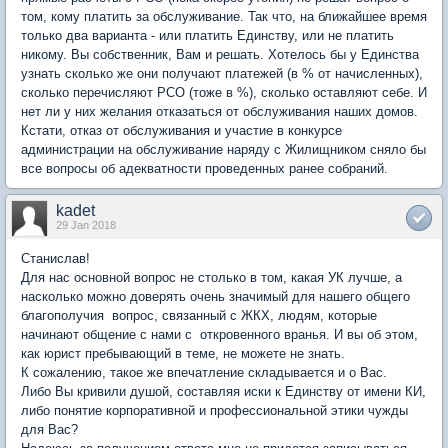
том, кому платить за обслуживание. Так что, на ближайшее время
только два варианта - или платить Единству, или не платить
никому. Вы собственник, Вам и решать. Хотелось бы у Единства
узнать сколько же они получают платежей (в % от начисленных),
сколько перечисляют РСО (тоже в %), сколько оставляют себе. И
нет ли у них желания отказаться от обслуживания наших домов.
Кстати, отказ от обслуживания и участие в конкурсе
администрации на обслуживание наряду с Жилищником сняло бы
все вопросы об адекватности проведенных ранее собраний.
kadet
29 Jan 2018
Станислав!
Для нас основной вопрос не столько в том, какая УК лучше, а
насколько можно доверять очень значимый для нашего общего
благополучия вопрос, связанный с ЖКХ, людям, которые
начинают общение с нами с откровенного вранья. И вы об этом,
как юрист пребывающий в теме, не можете не знать.
К сожалению, такое же впечатление складывается и о Вас.
Либо Вы кривили душой, составляя иски к Единству от имени КИ,
либо понятие корпоративной и профессиональной этики чужды
для Вас?