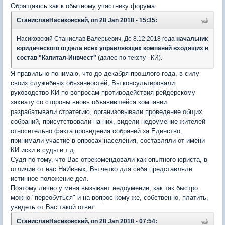
Обращаюсь как к обычному участнику форума.
СтаниславНасиковский, on 28 Jan 2018 - 15:35:
Насиковский Станислав Валерьевич. До 8.12.2018 года
начальник
юридического отдела всех управляющих компаний входящих в
состав "Капитал-Инвчест"
(далее по тексту - КИ).
Я правильно понимаю, что до декабря прошлого года, в силу
своих служебных обязанностей, Вы консультировали
руководство КИ по вопросам противодействия рейдерскому
захвату со стороны вновь объявившейся компании:
разрабатывали стратегию, организовывали проведение общих
собраний, присутствовали на них, видели недоумение жителей
относительно факта проведения собраний за Единство,
принимали участие в опросах населения, составляли от имени
КИ иски в суды и т.д.
Судя по тому, что Вас отрекомендовали как опытного юриста, в
отличии от нас НаИвных, Вы четко для себя представляли
истинное положение дел.
Поэтому лично у меня вызывает недоумение, как так быстро
можно "переобуться" и на вопрос кому же, собственно, платить,
увидеть от Вас такой ответ:
СтаниславНасиковский, on 28 Jan 2018 - 07:54: