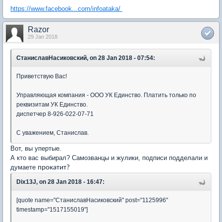
https://www.facebook...com/infoataka/
Razor
29 Jan 2018
СтаниславНасиковский, on 28 Jan 2018 - 07:54:
Приветствую Вас!
Управляющая компания - ООО УК Единство. Платить только по
реквизитам УК Единство.
диспетчер 8-926-022-07-71
С уважением, Станислав.
Вот, вы упертые.
А кто вас выбирал? Самозванцы и жулики, подписи подделали и
думаете
прокатит?
Dix13J, on 28 Jan 2018 - 16:47:
[quote name="СтаниславНасиковский" post="1125996"
timestamp="1517155019"]