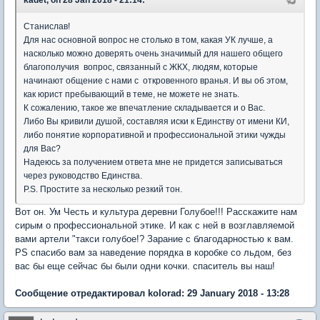
kadet, on 28 Jan 2018 - 21:14:
Станислав!
Для нас основной вопрос не столько в том, какая УК лучше, а
насколько можно доверять очень значимый для нашего общего
благополучия вопрос, связанный с ЖКХ, людям, которые
начинают общение с нами с откровенного вранья. И вы об этом,
как юрист пребывающий в теме, не можете не знать.
К сожалению, такое же впечатление складывается и о Вас.
Либо Вы кривили душой, составляя иски к Единству от имени КИ,
либо понятие корпоративной и профессиональной этики чужды
для Вас?
Надеюсь за получением ответа мне не придется записываться
через руководство Единства.
P.S. Простите за несколько резкий тон.
Вот он. Ум Честь и культура деревни Голубое!!! Расскажите нам
сирым о профессиональной этике. И как с ней в возглавляемой
вами артели "такси голубое!? Зарание с благодарностью к вам.
PS спасибо вам за наведение порядка в коробке со льдом, без
вас бы еще сейчас бы были одни кочки. спаситель вы наш!
Сообщение отредактировал kolorad: 29 January 2018 - 13:28