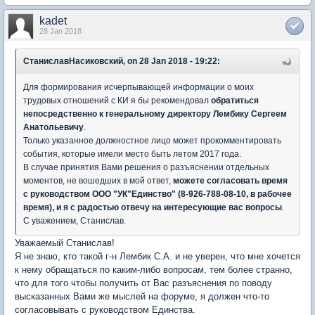
kadet
28 Jan 2018
СтаниславНасиковский, on 28 Jan 2018 - 19:22:
Для формирования исчерпывающей информации о моих
трудовых отношений с КИ я бы рекомендовал
обратиться
непосредственно к генеральному директору Лембику Сергеем
Анатольевичу
.
Только указанное должностное лицо может прокомментировать
события, которые имели место быть летом 2017 года.
В случае принятия Вами решения о разъяснении отдельных
моментов, не вошедших в мой ответ,
можете согласовать время
с руководством ООО "УК"Единство" (8-926-788-08-10, в рабочее
время), и я с радостью отвечу на интересующие вас вопросы
.
С уважением, Станислав.
Уважаемый Станислав!
Я не знаю, кто такой г-н Лембик С.А. и не уверен, что мне хочется
к нему обращаться по каким-либо вопросам, тем более странно,
что для того чтобы получить от Вас разъяснения по поводу
высказанных Вами же мыслей на форуме, я должен что-то
согласовывать с руководством Единства.