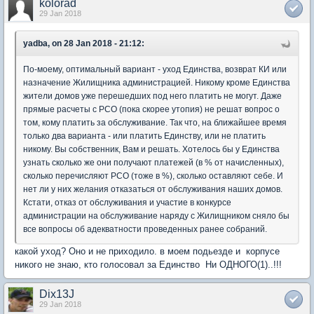
kolorad
29 Jan 2018
yadba, on 28 Jan 2018 - 21:12:
По-моему, оптимальный вариант - уход Единства, возврат КИ или
назначение Жилищника администрацией. Никому кроме Единства
жители домов уже перешедших под него платить не могут. Даже
прямые расчеты с РСО (пока скорее утопия) не решат вопрос о
том, кому платить за обслуживание. Так что, на ближайшее время
только два варианта - или платить Единству, или не платить
никому. Вы собственник, Вам и решать. Хотелось бы у Единства
узнать сколько же они получают платежей (в % от начисленных),
сколько перечисляют РСО (тоже в %), сколько оставляют себе. И
нет ли у них желания отказаться от обслуживания наших домов.
Кстати, отказ от обслуживания и участие в конкурсе
администрации на обслуживание наряду с Жилищником сняло бы
все вопросы об адекватности проведенных ранее собраний.
какой уход? Оно и не приходило. в моем подьезде и корпусе
никого не знаю, кто голосовал за Единство Ни ОДНОГО(1)..!!!
Dix13J
29 Jan 2018