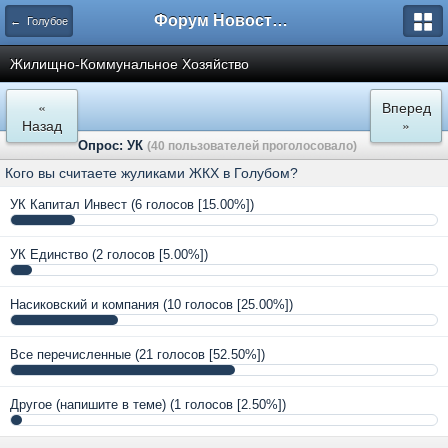
Форум Новостройки
← Голубое
Жилищно-Коммунальное Хозяйство
«
Вперед
Назад
»
Опрос: УК
(40 пользователей проголосовало)
Кого вы считаете жуликами ЖКХ в Голубом?
УК Капитал Инвест
(6 голосов [15.00%])
УК Единство
(2 голосов [5.00%])
Насиковский и компания
(10 голосов [25.00%])
Все перечисленные
(21 голосов [52.50%])
Другое (напишите в теме)
(1 голосов [2.50%])