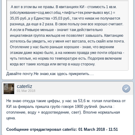
А вот в этом вы не правы. В квитанциях КИ - стоимость 1 кв.м.
(обслуживание+сод.мест.общ.+лифты+тек.рем+вывоз мус.) =
35,05 руб.,а у Единства =35,03 руб., так что никак не получается
разница, да еще в 2 раза. В свою пользу они все хорошо считают.
А если в Ривьере меньше - значит там действительно
инциативная группа жильцов не позволяет завышать. Квитанцию
хотелось бы увидеть, но у меня нет ватсапа, есть скайп или почта.
Отопление у нас было раньше хорошее - знаю, что верхним
этажам даже жарко было, а на нижних правда уже почти обратка -
чуть теплые, но норма по температуре есть. Подогрев включаем
когда вот такие холода или ветер в нашу сторону.
Давайте почту.Не знаю,как здесь прикрепить....
caterliz
01 Mar 2018
Не знаю откуда такие цифры, у нас за 53,6 м. голая платёжка от
КИ за февраль пришла грубо говоря 1900 рублей. (вычла :
отопление, воду + водоотведение, свет). Вполне нормальная
цена.
Сообщение отредактировал caterliz: 01 March 2018 - 11:51