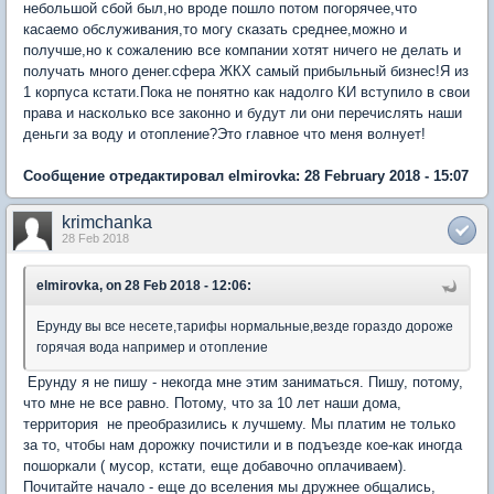
небольшой сбой был,но вроде пошло потом погорячее,что
касаемо обслуживания,то могу сказать среднее,можно и
получше,но к сожалению все компании хотят ничего не делать и
получать много денег.сфера ЖКХ самый прибыльный бизнес!Я из
1 корпуса кстати.Пока не понятно как надолго КИ вступило в свои
права и насколько все законно и будут ли они перечислять наши
деньги за воду и отопление?Это главное что меня волнует!
Сообщение отредактировал elmirovka: 28 February 2018 - 15:07
krimchanka
28 Feb 2018
elmirovka, on 28 Feb 2018 - 12:06:
Ерунду вы все несете,тарифы нормальные,везде гораздо дороже
горячая вода например и отопление
Ерунду я не пишу - некогда мне этим заниматься. Пишу, потому,
что мне не все равно. Потому, что за 10 лет наши дома,
территория не преобразились к лучшему. Мы платим не только
за то, чтобы нам дорожку почистили и в подъезде кое-как иногда
пошоркали ( мусор, кстати, еще добавочно оплачиваем).
Почитайте начало - еще до вселения мы дружнее общались,