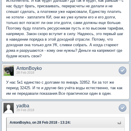
исполнитель. И как будет дальше? Да так и будет, как раньше - с
нас будут брать, присваивать, перерасчеты не делали и не
спешат сделать, а платежки уже нарисовали, Единству платить
не хотели - заплатите КИ, они же уже купили его и его долги,
только вот погасят ли они эти долги, сами должны еще больше.
Поэтому буду платить ресурсникам пусть и по высоким тарифам,
напрямую. Закон скоро вступит в силу. Надеюсь, это первый шаг
в наведении порядка в этой доходной отрасли. Потому, что
доходная она только для УК, сливки собрать. А когда стареют
дома и разрушаются - кому они нужны? Деньги на капремонт где
будем искать свои?
AntonBoyko
28 Feb 2018
У нас 5к1 единство с долгами по январь 32852. Ки за тот же
период 32425. И те и другие без учёта воды естественно, так как
им не передавали показания.Все практически один в один.
yadba
28 Feb 2018
AntonBoyko, on 28 Feb 2018 - 13:24: