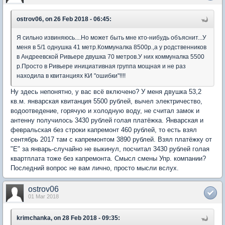
ostrov06, on 26 Feb 2018 - 06:45:
Я сильно извиняюсь....Но может быть мне кто-нибудь объяснит...У
меня в 5/1 однушка 41 метр.Коммуналка 8500р.,а у родственников
в Андреевской Ривьере двушка 70 метров.У них коммуналка 5500
р.Просто в Ривьере инициативная группа мощная и не раз
находила в квитанциях КИ "ошибки"!!!!
Ну здесь непонятно, у вас всё включено? У меня двушка 53,2
кв.м. январская квитанция 5500 рублей, вычел электричество,
водоотведение, горячую и холодную воду, не считал замок и
антенну получилось 3430 рублей голая платёжка. Январская и
февральская без строки капремонт 460 рублей, то есть взял
сентябрь 2017 там с капремонтом 3890 рублей. Взял платёжку от
"Е" за январь-случайно не выкинул, посчитал 3430 рублей голая
квартплата тоже без капремонта. Смысл смены Упр. компании?
Последний вопрос не вам лично, просто мысли вслух.
ostrov06
01 Mar 2018
krimchanka, on 28 Feb 2018 - 09:35: