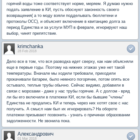
горячей воды тоже соответствует норме, меряем. Я думаю нужно
подать заявление в КИ, пусть обоснуют законность своего
возвращения( а то моду взяли подделывать бюллетени и
протоколы ОСС), и объяснят включение в квитанцию долга за
период Единства и за услуги МУП в феврале, игнорируют наш
выбор, чинят препятствие.
krimchanka
28 Feb 2018
Дело все в том, что вся разводка идет сверху, как нам объясняли
еще в первые годы. Поэтому на нижних этажах уже нет такой
температуры. Вначале мы ходили требовали, приходили
прокачивали батареи, было немного погорячее, потом опять все
остывало, теплые трубы обычно. Сейчас видимо, добавили в
связи с морозами - даже у нас трубы горячие. А с долгом - вряд
ли бы его включили в платежки КИ, если бы бывшие "члены"
Единства не продались КИ и теперь через них хотят свое с нас
получить. А смысл нам был их игнорировать? На обороте
платежки призывают позвонить - узнать о причинах образовании
задолженности. Не звонила пока.
Александрович
01 Mar 2018