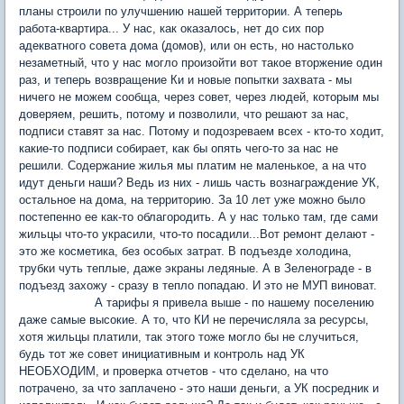
планы строили по улучшению нашей территории. А теперь
работа-квартира... У нас, как оказалось, нет до сих пор
адекватного совета дома (домов), или он есть, но настолько
незаметный, что у нас могло произойти вот такое вторжение один
раз, и теперь возвращение Ки и новые попытки захвата - мы
ничего не можем сообща, через совет, через людей, которым мы
доверяем, решить, потому и позволили, что решают за нас,
подписи ставят за нас. Потому и подозреваем всех - кто-то ходит,
какие-то подписи собирает, как бы опять чего-то за нас не
решили. Содержание жилья мы платим не маленькое, а на что
идут деньги наши? Ведь из них - лишь часть вознаграждение УК,
остальное на дома, на территорию. За 10 лет уже можно было
постепенно ее как-то облагородить. А у нас только там, где сами
жильцы что-то украсили, что-то посадили...Вот ремонт делают -
это же косметика, без особых затрат. В подъезде холодина,
трубки чуть теплые, даже экраны ледяные. А в Зеленограде - в
подъезд захожу - сразу в тепло попадаю. И это не МУП виноват.
А тарифы я привела выше - по нашему поселению
даже самые высокие. А то, что КИ не перечисляла за ресурсы,
хотя жильцы платили, так этого тоже могло бы не случиться,
будь тот же совет инициативным и контроль над УК
НЕОБХОДИМ, и проверка отчетов - что сделано, на что
потрачено, за что заплачено - это наши деньги, а УК посредник и