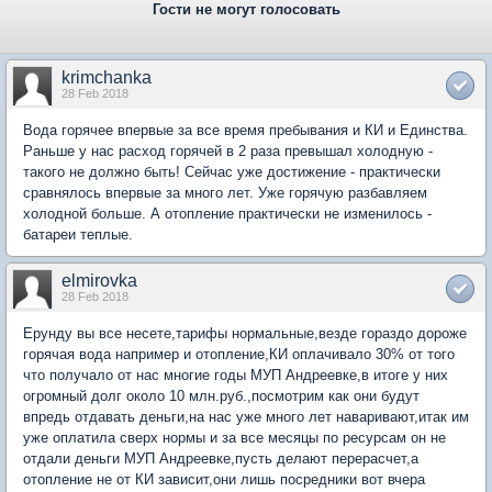
Гости не могут голосовать
krimchanka
28 Feb 2018
Вода горячее впервые за все время пребывания и КИ и Единства.
Раньше у нас расход горячей в 2 раза превышал холодную -
такого не должно быть! Сейчас уже достижение - практически
сравнялось впервые за много лет. Уже горячую разбавляем
холодной больше. А отопление практически не изменилось -
батареи теплые.
elmirovka
28 Feb 2018
Ерунду вы все несете,тарифы нормальные,везде гораздо дороже
горячая вода например и отопление,КИ оплачивало 30% от того
что получало от нас многие годы МУП Андреевке,в итоге у них
огромный долг около 10 млн.руб.,посмотрим как они будут
впредь отдавать деньги,на нас уже много лет наваривают,итак им
уже оплатила сверх нормы и за все месяцы по ресурсам он не
отдали деньги МУП Андреевке,пусть делают перерасчет,а
отопление не от КИ зависит,они лишь посредники вот вчера