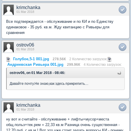
krimchanka
01 Mar 2018
Все подтверждается - обслуживание и по КИ и по Единству
одинаковое - 35 руб. кв.м. Жду квитанцию с Ривьеры для
сравнения
ostrov06
01 Mar 2018
Голубое,5-1 001.jpg
278.56К
2 Количество загрузок:
Андреевская Ривьера 001.jpg
299.96К
4 Количество загрузок:
ostrov06, on 01 Mar 2018 - 08:46:
Давайте почту.Не знаю,как здесь прикрепить....
krimchanka
01 Mar 2018
ну вот и считайте - обслуживание + лифты+мусор+места
общ.польз+тек.рем = 22,33 кв.м Разница очень существенная -
12,70 руб. с кв.м.! Вот это уже стоит задать вопросы КИ - почему