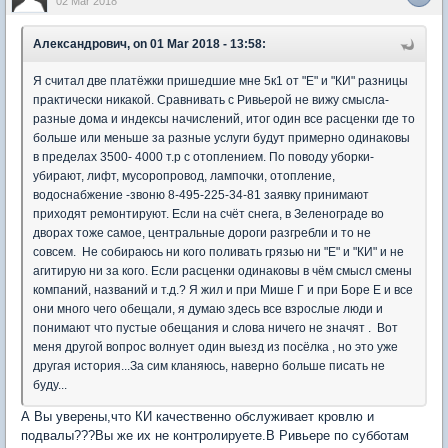
02 Mar 2018
Александрович, on 01 Mar 2018 - 13:58:
Я считал две платёжки пришедшие мне 5к1 от "Е" и "КИ" разницы
практически никакой. Сравнивать с Ривьерой не вижу смысла-
разные дома и индексы начислений, итог один все расценки где то
больше или меньше за разные услуги будут примерно одинаковы
в пределах 3500- 4000 т.р с отоплением. По поводу уборки-
убирают, лифт, мусоропровод, лампочки, отопление,
водоснабжение -звоню 8-495-225-34-81 заявку принимают
приходят ремонтируют. Если на счёт снега, в Зеленограде во
дворах тоже самое, центральные дороги разгребли и то не
совсем. Не собираюсь ни кого поливать грязью ни "Е" и "КИ" и не
агитирую ни за кого. Если расценки одинаковы в чём смысл смены
компаний, названий и т.д.? Я жил и при Мише Г и при Боре Е и все
они много чего обещали, я думаю здесь все взрослые люди и
понимают что пустые обещания и слова ничего не значят . Вот
меня другой вопрос волнует один выезд из посёлка , но это уже
другая история...За сим кланяюсь, наверно больше писать не
буду...
А Вы уверены,что КИ качественно обслуживает кровлю и
подвалы???Вы же их не контролируете.В Ривьере по субботам