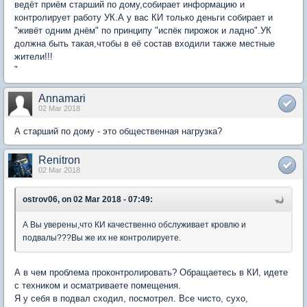
ведёт приём старший по дому,собирает информацию и
контролирует работу УК.А у вас КИ только деньги собирает и
"живёт одним днём" по принципу "испёк пирожок и ладно".УК
должна быть такая,чтобы в её состав входили также местные
жители!!!
"
Annamari
02 Mar 2018
А старший по дому - это общественная нагрузка?
Renitron
02 Mar 2018
ostrov06, on 02 Mar 2018 - 07:49:
А Вы уверены,что КИ качественно обслуживает кровлю и
подвалы???Вы же их не контролируете.
А в чем проблема проконтролировать? Обращаетесь в КИ, идете
с техником и осматриваете помещения.
Я у себя в подвал сходил, посмотрел. Все чисто, сухо,