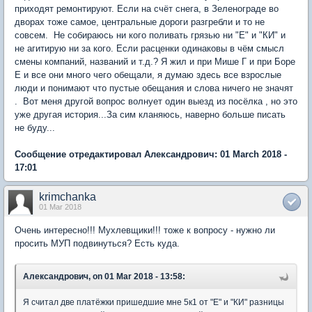
приходят ремонтируют. Если на счёт снега, в Зеленограде во
дворах тоже самое, центральные дороги разгребли и то не
совсем. Не собираюсь ни кого поливать грязью ни "Е" и "КИ" и
не агитирую ни за кого. Если расценки одинаковы в чём смысл
смены компаний, названий и т.д.? Я жил и при Мише Г и при Боре
Е и все они много чего обещали, я думаю здесь все взрослые
люди и понимают что пустые обещания и слова ничего не значят
. Вот меня другой вопрос волнует один выезд из посёлка , но это
уже другая история...За сим кланяюсь, наверно больше писать
не буду...
Сообщение отредактировал Александрович: 01 March 2018 -
17:01
krimchanka
01 Mar 2018
Очень интересно!!! Мухлевщики!!! тоже к вопросу - нужно ли
просить МУП подвинуться? Есть куда.
Александрович, on 01 Mar 2018 - 13:58:
Я считал две платёжки пришедшие мне 5к1 от "Е" и "КИ" разницы