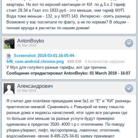
квартиры. Но вот по верхней квитанции от КИ по д.5.к.2 тариф
стоит 29,34 в Гкал это 1833 руб - это меньше, чем тариф МУП.
Вода тоже меньше - 132, а у МУП 143. Интересно - опять разница.
Возможно у вас посчитали по факту, а не по нормам? В общем -
полная ерунда в расчетах по нашим домам!
AntonBoyko
01 Mar 2018
Screenshot_2018-03-01-16-05-44-
646_com.android.chrome.png
689.31К
0 Количество загрузок:
У Муп для голубого разные тарифы, вот где причина.
Сообщение отредактировал AntonBoyko: 01 March 2018 - 16:07
Александрович
01 Mar 2018
Я считал две платёжки пришедшие мне 5к1 от "Е" и "КИ" разницы
практически никакой. Сравнивать с Ривьерой не вижу смысла-
разные дома и индексы начислений, итог один все расценки где
то больше или меньше за разные услуги будут примерно
одинаковы в пределах 3500- 4000 т.р с отоплением. По поводу
уборки-убирают, лифт, мусоропровод, лампочки, отопление,
водоснабжение -звоню 8-495-225-34-81 заявку принимают