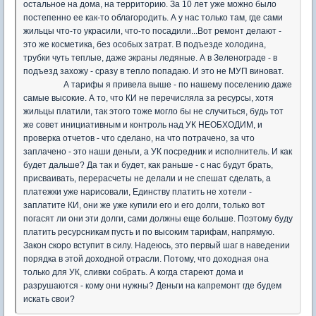
остальное на дома, на территорию. За 10 лет уже можно было
постепенно ее как-то облагородить. А у нас только там, где сами
жильцы что-то украсили, что-то посадили...Вот ремонт делают -
это же косметика, без особых затрат. В подъезде холодина,
трубки чуть теплые, даже экраны ледяные. А в Зеленограде - в
подъезд захожу - сразу в тепло попадаю. И это не МУП виноват.
А тарифы я привела выше - по нашему поселению даже
самые высокие. А то, что КИ не перечисляла за ресурсы, хотя
жильцы платили, так этого тоже могло бы не случиться, будь тот
же совет инициативным и контроль над УК НЕОБХОДИМ, и
проверка отчетов - что сделано, на что потрачено, за что
заплачено - это наши деньги, а УК посредник и исполнитель. И как
будет дальше? Да так и будет, как раньше - с нас будут брать,
присваивать, перерасчеты не делали и не спешат сделать, а
платежки уже нарисовали, Единству платить не хотели -
заплатите КИ, они же уже купили его и его долги, только вот
погасят ли они эти долги, сами должны еще больше. Поэтому буду
платить ресурсникам пусть и по высоким тарифам, напрямую.
Закон скоро вступит в силу. Надеюсь, это первый шаг в наведении
порядка в этой доходной отрасли. Потому, что доходная она
только для УК, сливки собрать. А когда стареют дома и
разрушаются - кому они нужны? Деньги на капремонт где будем
искать свои?