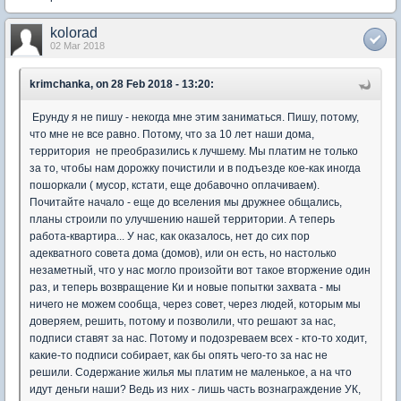
kolorad
02 Mar 2018
krimchanka, on 28 Feb 2018 - 13:20:
Ерунду я не пишу - некогда мне этим заниматься. Пишу, потому,
что мне не все равно. Потому, что за 10 лет наши дома,
территория не преобразились к лучшему. Мы платим не только
за то, чтобы нам дорожку почистили и в подъезде кое-как иногда
пошоркали ( мусор, кстати, еще добавочно оплачиваем).
Почитайте начало - еще до вселения мы дружнее общались,
планы строили по улучшению нашей территории. А теперь
работа-квартира... У нас, как оказалось, нет до сих пор
адекватного совета дома (домов), или он есть, но настолько
незаметный, что у нас могло произойти вот такое вторжение один
раз, и теперь возвращение Ки и новые попытки захвата - мы
ничего не можем сообща, через совет, через людей, которым мы
доверяем, решить, потому и позволили, что решают за нас,
подписи ставят за нас. Потому и подозреваем всех - кто-то ходит,
какие-то подписи собирает, как бы опять чего-то за нас не
решили. Содержание жилья мы платим не маленькое, а на что
идут деньги наши? Ведь из них - лишь часть вознаграждение УК,