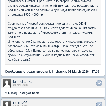
практически никакой. Сравнивать с Ривьерой не вижу смысла-
разные дома и индексы начислений, итог один все расценки где то
больше или меньше за разные услуги будут примерно одинаковы
в пределах 3500- 4000 т.р
Сравнивать с Ривьрой есть смысл - это одна и та же УК КИ -
откуда такая разница на 1 кв.м. ? Что делает УК по нашим домам
такого, чего не делает в Ривьере, что стоит наполовину суммы
больше?
И почему тот же Станислав не выложил эту информацию в своих
разоблачениях - это же был бы козырь. Но он твердил, что нас
обманывает КИ, а Единство тем не менее выставило такие же
суммы за обслуживание. Им не выгодно было - сами хотели так
же обманывать?
Сообщение отредактировал krimchanka: 01 March 2018 - 17:18
krimchanka
01 Mar 2018
А выезд - волнует всех.
ostrov06