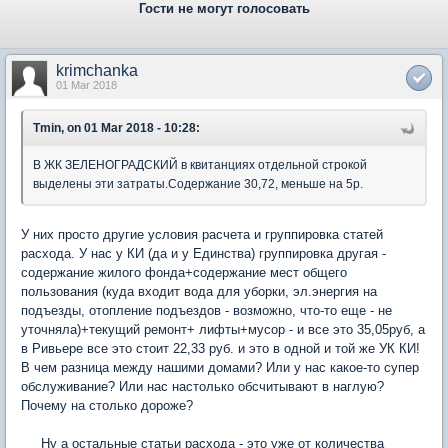
Гости не могут голосовать
krimchanka
01 Mar 2018
Tmin, on 01 Mar 2018 - 10:28:
В ЖК ЗЕЛЕНОГРАДСКИЙ в квитанциях отдельной строкой
выделены эти затраты.Содержание 30,72, меньше на 5р.
У них просто другие условия расчета и группировка статей
расхода. У нас у КИ (да и у Единства) группировка другая -
содержание жилого фонда+содержание мест общего
пользования (куда входит вода для уборки, эл.энергия на
подъезды, отопление подъездов - возможно, что-то еще - не
уточняла)+текущий ремонт+ лифты+мусор - и все это 35,05руб, а
в Ривьере все это стоит 22,33 руб. и это в одной и той же УК КИ!
В чем разница между нашими домами? Или у нас какое-то супер
обслуживание? Или нас настолько обсчитывают в наглую?
Почему на столько дороже?
Ну а остальные статьи расхода - это уже от количества