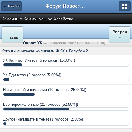
Форум Новостройки
← Голубое
Жилищно-Коммунальное Хозяйство
«
Вперед
Назад
»
Опрос: УК
(40 пользователей проголосовало)
Кого вы считаете жуликами ЖКХ в Голубом?
УК Капитал Инвест
(6 голосов [15.00%])
УК Единство
(2 голосов [5.00%])
Насиковский и компания
(10 голосов [25.00%])
Все перечисленные
(21 голосов [52.50%])
Другое (напишите в теме)
(1 голосов [2.50%])