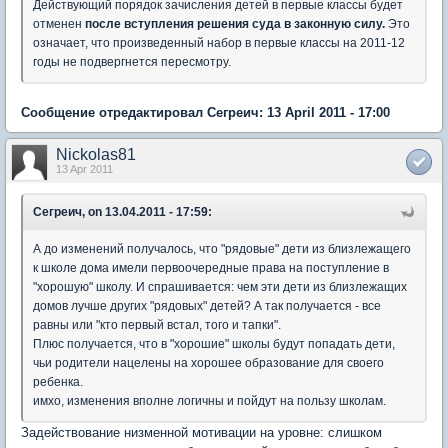
Действующий порядок зачисления детей в первые классы будет
отменен
после вступления решения суда в законную силу.
Это
означает, что произведенный набор в первые классы на 2011-12
годы не подвергнется пересмотру.
Сообщение отредактировал Сегреич: 13 April 2011 - 17:00
Nickolas81
13 Apr 2011
Сегреич, on 13.04.2011 - 17:59:
А до изменений получалось, что "рядовые" дети из близлежащего
к школе дома имели первоочередные права на поступление в
"хорошую" школу. И спрашивается: чем эти дети из близлежащих
домов лучше других "рядовых" детей? А так получается - все
равны или "кто первый встал, того и тапки".
Плюс получается, что в "хорошие" школы будут попадать дети,
чьи родители нацелены на хорошее образование для своего
ребенка.
имхо, изменения вполне логичны и пойдут на пользу школам.
Задействование низменной мотивации на уровне: слишком