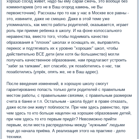
хорошо сосед живет, надо бы ему сарай сжечь, это вообще без
комментариев (это не в Ваш огород камень, не Вы
первоисточник). Рассказы про то как у нас в Москве все равны -
это, извините, даже не смешно. Даже в этой теме уже
упоминалось, как место работы родителей, оказывается, играет
роль при приеме ребенка в школу. И на фоне колоссального
неравенства, вместо того, чтобы поднимать качество
образования в "плохих" школах и оснащать их, выправлять
перекос и подтягивать их к уровню "хороших" школ, чтобы
действительно ВСЕ дети (или хотя бы большинство) могли
получать качественное образование, нам предлагают устроить
"забег за тапками", вот спасибо, уж позаботились о нас, так
позаботились (упрёк, опять же, не в Ваш адрес).
После введения изменений, в хорошую школу смогут
гарантированно попасть только дети родителей с правильным
местом работы, с правильными связями, с правильным размером
счета в банке и т.п. Остальным - школа будет в праве отказать,
даже если они живут поблизости. При чем здесь равенство, при
чем здесь то кто больше нацелен на хорошее образование детей,
при чем здесь то кто первым придёт? Невозможно прийти
первым, если места распределены между "нужными" людьми
еще до начала приёма. А реализация этого на практике - дело
техники.