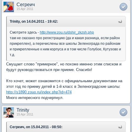
Сегреич
15 Apr 2011
Trinity, on 14.04.2011 - 19:42:
Смотрите здесь -
http://www.zou.ru/dshir_zkzsh.php
там не сказано про регистрацию (да и какая разница, если район
прикреплен), а перечислены все школы Зеленограда по районам
и прикрепленные к ним корпуса и в том числе Голубое, Кутузово и
т.д.
Смущает слово "примерное", но похоже именно этим списком и
будут руководствоваться при приеме. Спасибо!
Кто хочет, может ознакомится с официальными документами на
этот год по приему детей в 1-й класс в Зеленоградские школы:
http://s1890.zouo.ru/index.php?id=474
Много интересного подчерпнул.
Trinity
15 Apr 2011
Сегреич, on 15.04.2011 - 08:50: