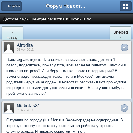
Форум Новостройки
← Голубое
Детские сады, центры развития и школы в по...
«
Вперед
Назад
»
Afrodita
05 Apr 2011
Всем здравствуйте! Кто сейчас записывает своих детей в 1
класс, поделитесь, пожалуйста, впечатлением/опытом, идут ли в
школе на встречу? Или берут только своих по территории? В
Зеленограде происходит тоже, что и в Москве? Там школы
родители берут на абордаж, в новостях рассказывают про жуткие
очереди с ночными дежурствами и списки... Были у кого-нибудь
проблемы с записью?
Nickolas81
05 Apr 2011
Ситуация по городу (и в Мск и в Зеленограде) не однородная. В
хорошую школу не по месту жительства ребенка устроить
сложно всегда. И никаких секретов тут нет.