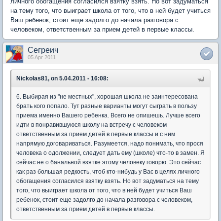
личного обогащения согласился взятку взять. Но вот задуматься
на тему того, что выиграет школа от того, что в ней будет учиться
Ваш ребенок, стоит еще задолго до начала разговора с
человеком, ответственным за прием детей в первые классы.
Сегреич
05 Apr 2011
Nickolas81, on 5.04.2011 - 16:08:
6. Выбирая из "не местных", хорошая школа не заинтересована
брать кого попало. Тут разные варианты могут сыграть в пользу
приема именно Вашего ребенка. Всего не опишешь. Лучше всего
идти в понравившуюся школу на встречу с человеком
ответственным за прием детей в первые классы и с ним
напрямую договариваться. Разумеется, надо понимать, что прося
человека о одолжении, следует дать ему (школе) что-то в замен. Я
сейчас не о банальной взятке этому человеку говорю. Это сейчас
как раз большая редкость, чтоб кто-нибудь у Вас в целях личного
обогащения согласился взятку взять. Но вот задуматься на тему
того, что выиграет школа от того, что в ней будет учиться Ваш
ребенок, стоит еще задолго до начала разговора с человеком,
ответственным за прием детей в первые классы.