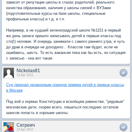
зависит от репутации школы в глазах родителей, реального
качества образования, наличия у школы связей с ВУЗами
(подготовительные курсы на базе школы, специальные
профильные классы) и т.д. и т.п.
Например, в не худшей зеленоградской школе №1151 в первый
же день записи пришло записывать детей в первые классы под
сто(!) человек. И очередь занимали с самого раннего утра, и чуть
до драк в очереди не доходило... Классов там будет, если не
ошибаюсь, шесть. То есть вакансии пока как бы есть, но ситуация
с записью - она вот такая.
Nickolas81
13 Apr 2011
Суд признал незаконным порядок приема детей в первые классы
в Москве
Под вой о нормах Конституции и всеобщем равенстве, "рядовые"
московские дети, скорее всего, лишаться последних остатков
шансов попасть в хорошие школы.
Сегреич
13 Apr 2011