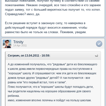
высказал пожелания, получил путевку в соответствии со своими
пожеланиями. Никаких очередей, все тихо спокойно и кто заранее
подал заявку, тот с большей вероятностью получит то, что хотел.
Справедливо? имхо, да.
Если решение вступит в законную силу, то наверняка в
действующий порядок будут вносится изменения, чтобы
равенство было не тольок на словах. Поживем, увидим.
Trinity
14 Apr 2011
Сегреич, on 13.04.2011 - 16:59:
А до изменений получалось, что "рядовые" дети из близлежащего
к школе дома имели первоочередные права на поступление в
"хорошую" школу. И спрашивается: чем эти дети из близлежащих
домов лучше других "рядовых" детей? А так получается - все
равны или "кто первый встал, того и тапки".
Плюс получается, что в "хорошие" школы будут попадать дети,
чьи родители нацелены на хорошее образование для своего
ребенка.
имхо, изменения вполне логичны и пойдут на пользу школам.