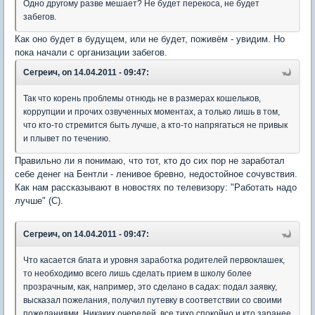
Одно другому разве мешает? Не будет перекоса, не будет
забегов.
Как оно будет в будущем, или не будет, поживём - увидим. Но
пока начали с организации забегов.
Сегреич, on 14.04.2011 - 09:47:
Так что корень проблемы отнюдь не в размерах кошельков,
коррупции и прочих озвученных моментах, а только лишь в том,
что кто-то стремится быть лучше, а кто-то напрягаться не привык
и плывет по течению.
Правильно ли я понимаю, что тот, кто до сих пор не заработал
себе денег на Бентли - ленивое бревно, недостойное сочувствия.
Как нам рассказывают в новостях по телевизору: "Работать надо
лучше" (С).
Сегреич, on 14.04.2011 - 09:47:
Что касается блата и уровня заработка родителей первоклашек,
то необходимо всего лишь сделать прием в школу более
прозрачным, как, например, это сделано в садах: подал заявку,
высказал пожелания, получил путевку в соответствии со своими
пожеланиями. Никаких очередей, все тихо спокойно и кто заранее