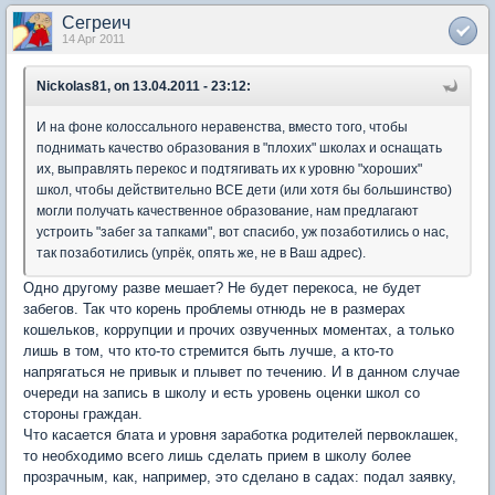
Сегреич
14 Apr 2011
Nickolas81, on 13.04.2011 - 23:12:
И на фоне колоссального неравенства, вместо того, чтобы
поднимать качество образования в "плохих" школах и оснащать
их, выправлять перекос и подтягивать их к уровню "хороших"
школ, чтобы действительно ВСЕ дети (или хотя бы большинство)
могли получать качественное образование, нам предлагают
устроить "забег за тапками", вот спасибо, уж позаботились о нас,
так позаботились (упрёк, опять же, не в Ваш адрес).
Одно другому разве мешает? Не будет перекоса, не будет
забегов. Так что корень проблемы отнюдь не в размерах
кошельков, коррупции и прочих озвученных моментах, а только
лишь в том, что кто-то стремится быть лучше, а кто-то
напрягаться не привык и плывет по течению. И в данном случае
очереди на запись в школу и есть уровень оценки школ со
стороны граждан.
Что касается блата и уровня заработка родителей первоклашек,
то необходимо всего лишь сделать прием в школу более
прозрачным, как, например, это сделано в садах: подал заявку,