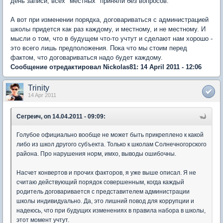
день записи, всех "местных" приняли без вопросов.
А вот при изменении порядка, договариваться с администрацией
школы придется как раз каждому, и местному, и не местному. И
мысли о том, что в будущем что-то учтут и сделают нам хорошо -
это всего лишь предположения. Пока что мы стоим перед
фактом, что договариваться надо будет каждому.
Сообщение отредактировал Nickolas81: 14 April 2011 - 12:06
Trinity
14 Apr 2011
Сегреич, on 14.04.2011 - 09:09:
Голубое официально вообще не может быть прикреплено к какой
либо из школ другого субъекта. Только к школам Солнечногорского
района. Про нарушения норм, имхо, выводы ошибочны.
Насчет конвертов и прочих факторов, я уже выше описал. Я не
считаю действующий порядок совершенным, когда каждый
родитель договаривается с представителем администрации
школы индивидуально. Да, это лишний повод для коррупции и
надеюсь, что при будущих изменениях в правила набора в школы,
этот момент учтут.