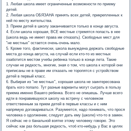
1. Любая школа имеет ограниченные возможности по приему
детей.
2. Любая школа ОБЯЗАНА принять всех детей, прикрепленных к
ней по месту жительства.
3. Прием детей в школу заканчивается только в конце августа.
4. Если школа хорошая, ВСЕ местные стремятся попасть в нее
(школа ведь не имеет права им отказать). Свободных мест для
"не местных" остается очень-очень мало.
5. Кроме того, фактически, школа вынуждена держать свободные
места до конца августа, на случай если кто-то из местных
озаботится местом учебы ребенка только в конце лета. Такие
случаи не редкость, многие, зная о том, что школа к которой они
приписаны не в праве им отказать не торопятся с устройством
детей в первый класс.
6. Выбирая из "не местных", хорошая школа не заинтересована
брать кого попало. Тут разные варианты могут сыграть в пользу
приема именно Вашего ребенка. Всего не опишешь. Лучше всего
идти в понравившуюся школу на встречу с человеком
ответственным за прием детей в первые классы и с ним
напрямую договариваться. Разумеется, надо понимать, что прося
человека о одолжении, следует дать ему (школе) что-то в замен.
Я сейчас не о банальной взятке этому человеку говорю. Это
сейчас как раз большая редкость, чтоб кто-нибудь у Вас в целях