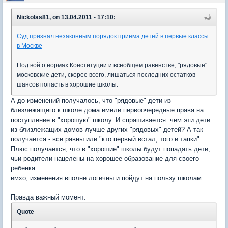
Nickolas81, on 13.04.2011 - 17:10:
Суд признал незаконным порядок приема детей в первые классы
в Москве
Под вой о нормах Конституции и всеобщем равенстве, "рядовые"
московские дети, скорее всего, лишаться последних остатков
шансов попасть в хорошие школы.
А до изменений получалось, что "рядовые" дети из
близлежащего к школе дома имели первоочередные права на
поступление в "хорошую" школу. И спрашивается: чем эти дети
из близлежащих домов лучше других "рядовых" детей? А так
получается - все равны или "кто первый встал, того и тапки".
Плюс получается, что в "хорошие" школы будут попадать дети,
чьи родители нацелены на хорошее образование для своего
ребенка.
имхо, изменения вполне логичны и пойдут на пользу школам.
Правда важный момент:
Quote