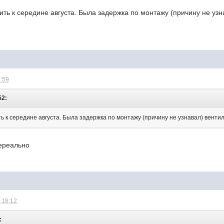
ть к середине августа. Была задержка по монтажу (причину не уз
1:59
52:
ь к середине августа. Была задержка по монтажу (причину не узнавал) вент
ереально
 18:12
: