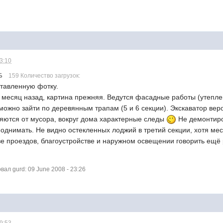
23:10
Б
159 Количество загрузок:
ставленную фотку.
 месяц назад, картина прежняя. Ведутся фасадные работы (утепле
 можно зайти по деревянным трапам (5 и 6 секции). Экскаватор ве
ляются от мусора, вокруг дома характерные следы
Не демонтиро
однимать. Не видно остекленных лоджий в третий секции, хотя меся
ве проездов, благоустройстве и наружном освещении говорить ещё 
л gurd: 09 June 2008 - 23:26