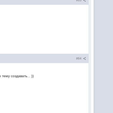
#63
#64
тему создавать... ))