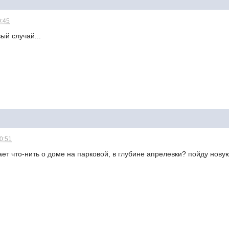
0:45
вый случай...
20:51
ет что-нить о доме на парковой, в глубине апрелевки? пойду новую 