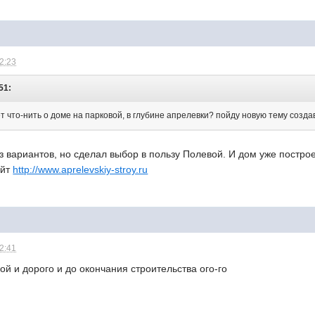
22:23
51:
 что-нить о доме на парковой, в глубине апрелевки? пойду новую тему создава
з вариантов, но сделал выбор в пользу Полевой. И дом уже постро
айт
http://www.aprelevskiy-stroy.ru
22:41
вой и дорого и до окончания строительства ого-го