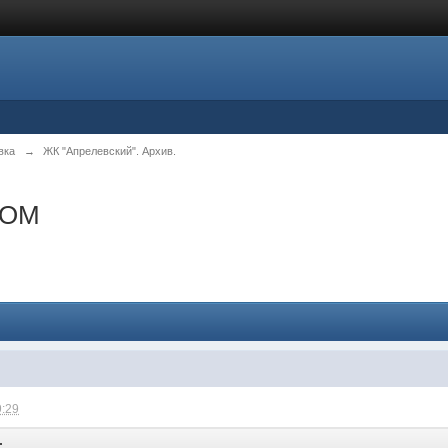
вка
→
ЖК "Апрелевский". Архив.
ДОМ
9:29
: