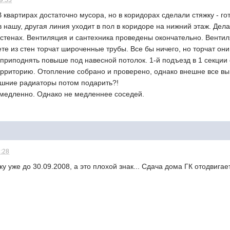
09:53
 квартирах достаточно мусора, но в коридорах сделали стяжку - гот
 нашу, другая линия уходит в пол в коридоре на нижний этаж. Дел
 стенах. Вентиляция и сантехника проведены окончательно. Венти
лете из стен торчат широченные трубы. Все бы ничего, но торчат он
 приподнять повыше под навесной потолок. 1-й подъезд в 1 секции 
рриторию. Отопление собрано и проверено, однако внешне все выг
ешние радиаторы потом подарить?!
 медленно. Однако не медленнее соседей.
3:28
у уже до 30.09.2008, а это плохой знак... Сдача дома ГК отодвиг