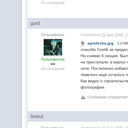
55 сообщений
gurd
Пользователь
Отправлено
09 June 2008 - 
aprelevka.jpg
3.27М
спасибо Cvetik за предо
На снимке 6 секция. Был
Пользователи
не приступали, в корпус
сети. Постепенно избав
29 сообщений
тяжелого ещё осталось п
Как видно о строительст
фотографии.
Сообщение отредактирова
berkut