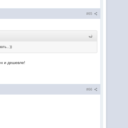
#65
ть... ))
ен и дешевле!
#66