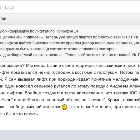
 - 15:13
:34:
ую информацию по лифтам по Приборке 14:
 документы подписаны. Теперь уже запуск лифтов полностью зависит от УК.
ск лифтов даётся 3 месяца после их приёмки (набор персонала, организация р
сия должна быть вызвана (и соответственно оплачена) повторно.
сдачей/приёмкой лифтов сказали - "Теперь всё зависит только от вашей УК. 
нформация? Мы вчера были в своей квартире, пассажирский лифт в
лифте показывался некий господин в костюме с галстуком. Потом п
и. Я сам вызывал лифт, при подходе издаёт приятные мелодичные зв
ии один новосёл серьёзно ругался по этому поводу с Андреем Алек
ьно лифтов. Вообще создаётся такое впечатление, что тактика ЮС 
осёлов" и перебраться на новый объект, на "свежак". Кроме, пожал
ики - вообще высший пилотаж
Так что, моё мнение, при приняты
сь бы в это верить.