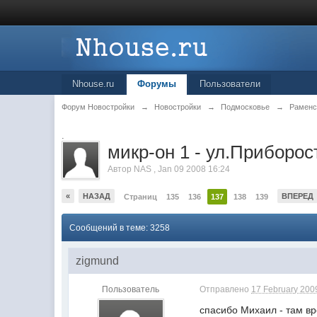
Nhouse.ru
Форумы
Пользователи
Форум Новостройки
→
Новостройки
→
Подмосковье
→
Раменс
.
микр-он 1 - ул.Приборос
Автор
NAS
,
Jan 09 2008 16:24
«
НАЗАД
ВПЕРЕД
Страниц
135
136
137
138
139
Сообщений в теме: 3258
zigmund
Пользователь
Отправлено
17 February 2009
спасибо Михаил - там вр