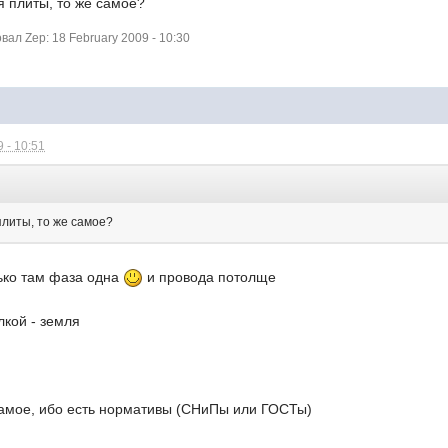
ля плиты, то же самое?
л Zep: 18 February 2009 - 10:30
 - 10:51
 плиты, то же самое?
лько там фаза одна
и провода потолще
лкой - земля
самое, ибо есть нормативы (СНиПы или ГОСТы)