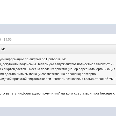
 - 14:59
:34:
ую информацию по лифтам по Приборке 14:
 документы подписаны. Теперь уже запуск лифтов полностью зависит от УК.
ск лифтов даётся 3 месяца после их приёмки (набор персонала, организация р
сия должна быть вызвана (и соответственно оплачена) повторно.
сдачей/приёмкой лифтов сказали - "Теперь всё зависит только от вашей УК. 
ого вы эту информацию получили? на кого ссылаться при беседе с