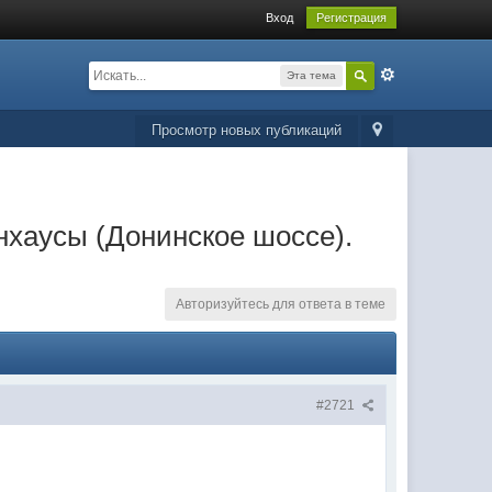
Вход
Регистрация
Эта тема
Просмотр новых публикаций
унхаусы (Донинское шоссе).
Авторизуйтесь для ответа в теме
#2721