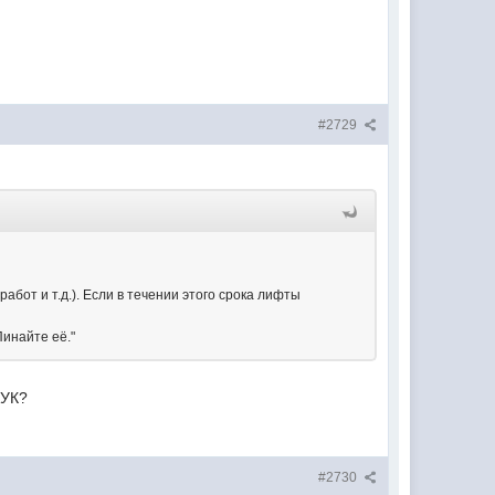
#2729
абот и т.д.). Если в течении этого срока лифты
Пинайте её."
 УК?
#2730