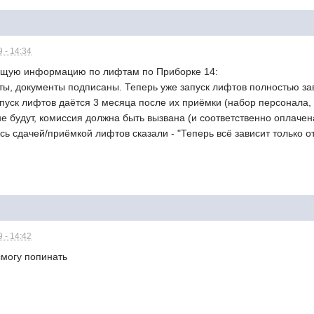
 - 14:34
ющую информацию по лифтам по Приборке 14:
ы, документы подписаны. Теперь уже запуск лифтов полностью зав
пуск лифтов даётся 3 месяца после их приёмки (набор персонала, ор
 будут, комиссия должна быть вызвана (и соответственно оплачен
ь сдачей/приёмкой лифтов сказали - "Теперь всё зависит только о
 - 14:42
смогу попинать