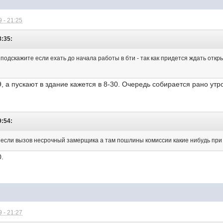
 - 21:25
8:35:
подскажите если ехать до начала работы в бти - так как придется ждать откр
, а пускают в здание кажется в 8-30. Очередь собирается рано утр
9:54:
0 если вызов несрочный замерщика а там пошлины комиссии какие нибудь при
0.
 - 21:27