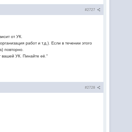
#2727
исит от УК.
ганизация работ и т.д.). Если в течении этого
а) повторно.
т вашей УК. Пинайте её."
#2728