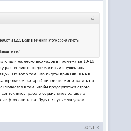
абот и т.д.). Если в течении этого срока лифты
Пинайте её."
ключали на несколько часов в промежутке 13-16
ару раз на лифте поднимались и опускались
уки. Но вот о том, что лифты приняли, я не в
сандровичем, который ничего не мог ответить ни
заключается в том, чтобы продержаться строго 1
уй сантехников, работа сервисников оставляет
х лифтах они также будут тянуть с запуском
#2731