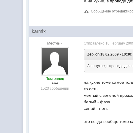
А на кухне, в проводе д
Сообщение отредактирова
karmix
Местный
Отправлено
18 February 2009
Zep, on 18.02.2009 - 10:30:
А на кухне, в проводе для
Постоялец
на кухне тоже самое то
1523 сообщений
то есть:
желтый с зеленой прожи
белый - фаза
синий - ноль
это везде вообще тоже 