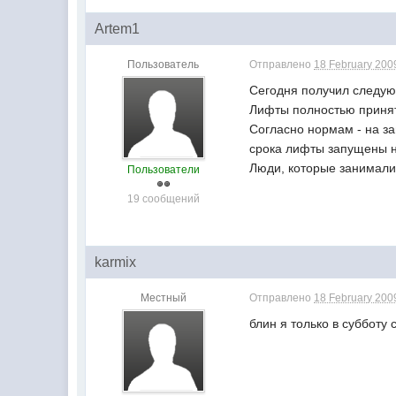
Artem1
Пользователь
Отправлено
18 February 2009
Сегодня получил следу
Лифты полностью принят
Согласно нормам - на за
срока лифты запущены не
Люди, которые занималис
Пользователи
19 сообщений
karmix
Местный
Отправлено
18 February 2009
блин я только в субботу 