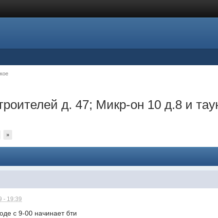
кое
троителей д. 47; Микр-он 10 д.8 и та
»
 - 19:39
оде с 9-00 начинает бти