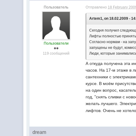
Пользователь
Отправлено
18 February 2009
Artem1, on 18.02.2009 - 14
Сегодня получил следующ
Лифты полностью приняты,
Согласно нормам - на запу
Пользователи
запущены не будут, комис
119 сообщений
Люди, которые занимались 
А откуда получена эта и
часов. На 17-м этаже в 
сантехники с электрикам
курсе. В моём присутств
на один вопрос, касател
год, "снять сливки с нов
желать лучшего. Электр
лифтов. Очень не хотело
dream