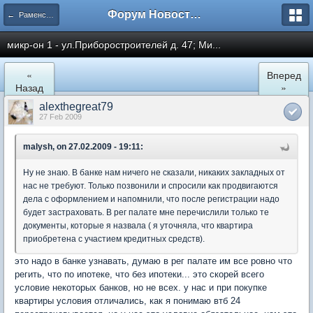
Форум Новостройки
← Раменское
микр-он 1 - ул.Приборостроителей д. 47; Ми...
«
Вперед
Назад
»
alexthegreat79
27 Feb 2009
malysh, on 27.02.2009 - 19:11:
Ну не знаю. В банке нам ничего не сказали, никаких закладных от
нас не требуют. Только позвонили и спросили как продвигаются
дела с оформлением и напомнили, что после регистрации надо
будет застраховать. В рег палате мне перечислили только те
документы, которые я назвала ( я уточняла, что квартира
приобретена с участием кредитных средств).
это надо в банке узнавать, думаю в рег палате им все ровно что
регить, что по ипотеке, что без ипотеки... это скорей всего
условие некоторых банков, но не всех. у нас и при покупке
квартиры условия отличались, как я понимаю втб 24