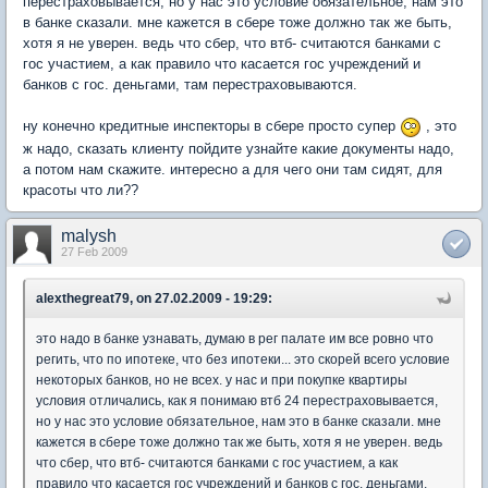
перестраховывается, но у нас это условие обязательное, нам это
в банке сказали. мне кажется в сбере тоже должно так же быть,
хотя я не уверен. ведь что сбер, что втб- считаются банками с
гос участием, а как правило что касается гос учреждений и
банков с гос. деньгами, там перестраховываются.
ну конечно кредитные инспекторы в сбере просто супер
, это
ж надо, сказать клиенту пойдите узнайте какие документы надо,
а потом нам скажите. интересно а для чего они там сидят, для
красоты что ли??
malysh
27 Feb 2009
alexthegreat79, on 27.02.2009 - 19:29:
это надо в банке узнавать, думаю в рег палате им все ровно что
регить, что по ипотеке, что без ипотеки... это скорей всего условие
некоторых банков, но не всех. у нас и при покупке квартиры
условия отличались, как я понимаю втб 24 перестраховывается,
но у нас это условие обязательное, нам это в банке сказали. мне
кажется в сбере тоже должно так же быть, хотя я не уверен. ведь
что сбер, что втб- считаются банками с гос участием, а как
правило что касается гос учреждений и банков с гос. деньгами,