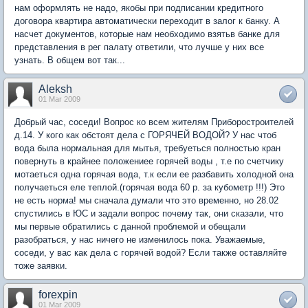
нам оформлять не надо, якобы при подписании кредитного
договора квартира автоматически переходит в залог к банку. А
насчет документов, которые нам необходимо взятьв банке для
представления в рег палату ответили, что лучше у них все
узнать. В общем вот так...
Aleksh
01 Mar 2009
Добрый час, соседи! Вопрос ко всем жителям Приборостроителей
д.14. У кого как обстоят дела с ГОРЯЧЕЙ ВОДОЙ? У нас чтоб
вода была нормальная для мытья, требуеться полностью кран
повернуть в крайнее положениее горячей воды , т.е по счетчику
мотаеться одна горячая вода, т.к если ее разбавить холодной она
получаеться еле теплой.(горячая вода 60 р. за кубометр !!!) Это
не есть норма! мы сначала думали что это временно, но 28.02
спустились в ЮС и задали вопрос почему так, они сказали, что
мы первые обратились с данной проблемой и обещали
разобраться, у нас ничего не изменилось пока. Уважаемые,
соседи, у вас как дела с горячей водой? Если также оставляйте
тоже заявки.
forexpin
01 Mar 2009