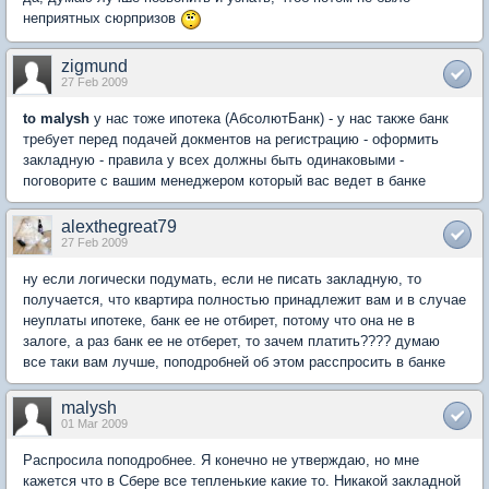
неприятных сюрпризов
zigmund
27 Feb 2009
to malysh
у нас тоже ипотека (АбсолютБанк) - у нас также банк
требует перед подачей докментов на регистрацию - оформить
закладную - правила у всех должны быть одинаковыми -
поговорите с вашим менеджером который вас ведет в банке
alexthegreat79
27 Feb 2009
ну если логически подумать, если не писать закладную, то
получается, что квартира полностью принадлежит вам и в случае
неуплаты ипотеке, банк ее не отбирет, потому что она не в
залоге, а раз банк ее не отберет, то зачем платить???? думаю
все таки вам лучше, поподробней об этом расспросить в банке
malysh
01 Mar 2009
Распросила поподробнее. Я конечно не утверждаю, но мне
кажется что в Сбере все тепленькие какие то. Никакой закладной