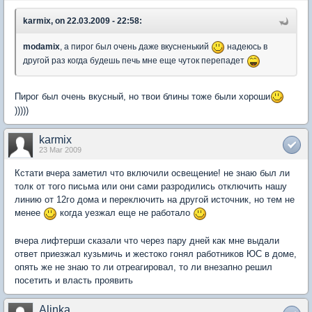
karmix, on 22.03.2009 - 22:58:
modamix
, а пирог был очень даже вкусненький
надеюсь в
другой раз когда будешь печь мне еще чуток перепадет
Пирог был очень вкусный, но твои блины тоже были хороши
)))))
karmix
23 Mar 2009
Кстати вчера заметил что включили освещение! не знаю был ли
толк от того письма или они сами разродились отключить нашу
линию от 12го дома и переключить на другой источник, но тем не
менее
когда уезжал еще не работало
вчера лифтерши сказали что через пару дней как мне выдали
ответ приезжал кузьмичь и жестоко гонял работников ЮС в доме,
опять же не знаю то ли отреагировал, то ли внезапно решил
посетить и власть проявить
Alinka