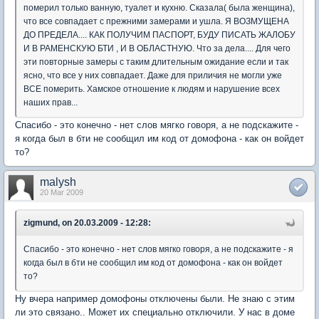
померил только ванную, туалет и кухню. Сказала( была женщина),
что все совпадает с прежними замерами и ушла. Я ВОЗМУЩЕНА
ДО ПРЕДЕЛА.... КАК ПОЛУЧИМ ПАСПОРТ, БУДУ ПИСАТЬ ЖАЛОБУ
И В РАМЕНСКУЮ БТИ , И В ОБЛАСТНУЮ. Что за дела.... Для чего
эти повторные замеры с таким длительным ожидание если и так
ясно, что все у них совпадает. Даже для приличия не могли уже
ВСЕ померить. Хамское отношение к людям и нарушение всех
наших прав...
Спасибо - это конечно - нет слов мягко говоря, а не подскажите -
я когда был в бти не сообщил им код от домофона - как он войдет
то?
malysh
20 Mar 2009
zigmund, on 20.03.2009 - 12:28:
Спасибо - это конечно - нет слов мягко говоря, а не подскажите - я
когда был в бти не сообщил им код от домофона - как он войдет
то?
Ну вчера например домофоны отключены были. Не знаю с этим
ли это связано.. Может их специально отключили. У нас в доме