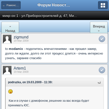
Форум Новостройки
← Раменское
микр-он 1 - ул.Приборостроителей д. 47; Ми...
«
Вперед
Назад
»
zigmund
19 Mar 2009
to
modamix
- поделитесь впечатлениями - как прошел замер,
долго ли ждали, долго ли этот процесс длится - очень интересно
узнать, заранее спасибо
Artem1
19 Mar 2009
podruzka, on 19.03.2009 - 11:39:
Как и в случае с домофоном, решение за вас всегда будет
принимать ЮС.