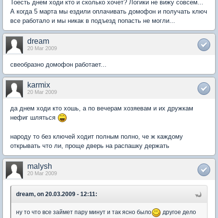
Тоесть днем ходи кто и сколько хочет? Логики не вижу совсем...
А когда 5 марта мы ездили оплачивать домофон и получать ключ
все работало и мы никак в подъезд попасть не могли...
dream
20 Mar 2009
свеобразно домофон работает...
karmix
20 Mar 2009
да днем ходи кто хошь, а по вечерам хозяевам и их дружкам
нефиг шляться
народу то без ключей ходит полным полно, че ж каждому
открывать что ли, проще дверь на распашку держать
malysh
20 Mar 2009
dream, on 20.03.2009 - 12:11:
ну то что все займет пару минут и так ясно было
другое дело