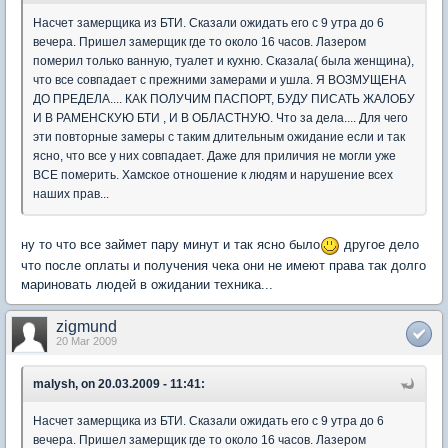
Насчет замерщика из БТИ. Сказали ожидать его с 9 утра до 6
вечера. Пришел замерщик где то около 16 часов. Лазером
померил только ванную, туалет и кухню. Сказала( была женщина),
что все совпадает с прежними замерами и ушла. Я ВОЗМУЩЕНА
ДО ПРЕДЕЛА.... КАК ПОЛУЧИМ ПАСПОРТ, БУДУ ПИСАТЬ ЖАЛОБУ
И В РАМЕНСКУЮ БТИ , И В ОБЛАСТНУЮ. Что за дела.... Для чего
эти повторные замеры с таким длительным ожидание если и так
ясно, что все у них совпадает. Даже для приличия не могли уже
ВСЕ померить. Хамское отношение к людям и нарушение всех
наших прав...
ну то что все займет пару минут и так ясно было
другое дело
что после оплаты и получения чека они не имеют права так долго
мариновать людей в ожидании техника...
zigmund
20 Mar 2009
malysh, on 20.03.2009 - 11:41:
Насчет замерщика из БТИ. Сказали ожидать его с 9 утра до 6
вечера. Пришел замерщик где то около 16 часов. Лазером