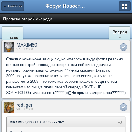
Форум Новостройки
← Подольск
Продажа второй очереди
«
Вперед
Назад
»
MAXIM80
27 Jul 2008
Спасибо конечноже за сцылку,но имелось в виду фотки реально
снятые со строй плащадки,говорят там всё кипит днями и
ночами....какие предположения ????нам сказали 1квартал
2009,но тут же поправляются и негласно сообщают что не
раньше лета 2009, что тоже маловероятно...хотя судя по тем
коментам что пишут люди первой очереди ЖИТЬ НЕ
ХОЧЕТСЯ.Оптимисты есть?????)))))Не зряли заморочился??????)
redtiger
28 Jul 2008
MAXIM80, on 27.07.2008 - 22:02: