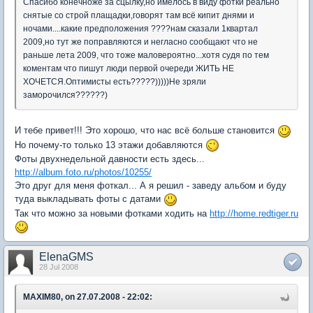
Спасибо конечноже за сцылку,но имелось в виду фотки реально
снятые со строй плащадки,говорят там всё кипит днями и
ночами....какие предположения ????нам сказали 1квартал
2009,но тут же поправляются и негласно сообщают что не
раньше лета 2009, что тоже маловероятно...хотя судя по тем
коментам что пишут люди первой очереди ЖИТЬ НЕ
ХОЧЕТСЯ.Оптимисты есть?????)))))Не зряли
заморочился??????)
И тебе привет!!! Это хорошо, что нас всё больше становится
Но почему-то только 13 этажи добавляются
Фоты двухнедельной давности есть здесь...
http://album.foto.ru/photos/10255/
Это друг для меня фоткал... А я решил - заведу альбом и буду
туда выкладывать фоты с датами
Так что можно за новыми фотками ходить на
http://home.redtiger.ru
ElenaGMS
28 Jul 2008
MAXIM80, on 27.07.2008 - 22:02: