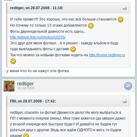
redtiger, on 28.07.2008 - 11:18:
И тебе привет!!! Это хорошо, что нас всё больше становится
Но почему-то только 13 этажи добавляются
Фоты двухнедельной давности есть здесь...
http://album.foto.ru/photos/10255/
Это друг для меня фоткал... А я решил - заведу альбом и буду
туда выкладывать фоты с датами
Так что можно за новыми фотками ходить на
http://home.redtiger.ru
у меня что-то не кажут эти фотки.
redtiger
28 Jul 2008
FBI, on 28.07.2008 - 17:42:
redtiger, спасибо за фотки! Движется дело! Не могу выбраться в
ПП с момента покупки (июнь). Мне тоже кажется (да уверен даже)
у второй очереди всё быстрее будет! И давайте не будем тут
ругаться друг с другом. Ведь все ждём ОДНОГО и жить то будем
рядом!