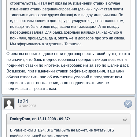
строительства, и там нет фразы об изменении ставки в случае
изменения ставки рефинансирования (данный пункт стал почти
типовым в договорах других банков) или по другим причинам. По
идее, все изменения к договору регулируются доп. соглашением,
но надо чтобы его еще подписали мы - заемщики. А по поводу
переоценки залога, для банка довольно накладная, насколько я
понимаю, процедура, да и, опять же, в договоре про это ни слова.
Мы оформлялись в отделении Таганское.
О чем вы спорите - даже если в договоре есть такой пункт, то это
не значит, что банк в одностороннем порядке втихоря возьмет и
поднимет ставки по ипотеке, центробанк им за это по шапке даст.
Возможно, при изменении ставки рефинансирования, ваш банк
обязан известить вас об изменении условий и предложит вам
подписать доп. соглашение, а вот подписывать или не
подписывать - решать вам.
1a24
13 Nov 2008
DmitryRam, on 13.11.2008 - 09:37:
В Раменском ВТБ24, ВТБ там быть не может, не путать, ВТБ
вообще розницей не занимается