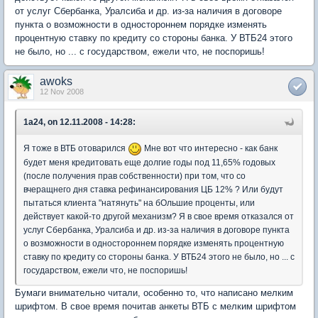
от услуг Сбербанка, Уралсиба и др. из-за наличия в договоре
пункта о возможности в одностороннем порядке изменять
процентную ставку по кредиту со стороны банка. У ВТБ24 этого
не было, но ... с государством, ежели что, не поспоришь!
awoks
12 Nov 2008
1a24, on 12.11.2008 - 14:28:
Я тоже в ВТБ отоварился
Мне вот что интересно - как банк
будет меня кредитовать еще долгие годы под 11,65% годовых
(после получения прав собственности) при том, что со
вчеращнего дня ставка рефинансирования ЦБ 12% ? Или будут
пытаться клиента "натянуть" на бОльшие проценты, или
действует какой-то другой механизм? Я в свое время отказался от
услуг Сбербанка, Уралсиба и др. из-за наличия в договоре пункта
о возможности в одностороннем порядке изменять процентную
ставку по кредиту со стороны банка. У ВТБ24 этого не было, но ... с
государством, ежели что, не поспоришь!
Бумаги внимательно читали, особенно то, что написано мелким
шрифтом. В свое время почитав анкеты ВТБ с мелким шрифтом