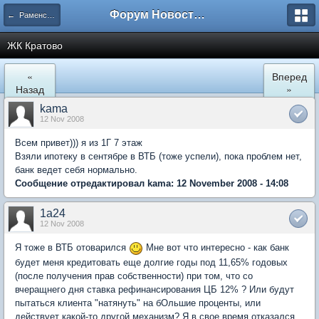
Форум Новостройки
← Раменское
ЖК Кратово
«
Вперед
Назад
»
kama
12 Nov 2008
Всем привет))) я из 1Г 7 этаж
Взяли ипотеку в сентябре в ВТБ (тоже успели), пока проблем нет,
банк ведет себя нормально.
Сообщение отредактировал kama: 12 November 2008 - 14:08
1a24
12 Nov 2008
Я тоже в ВТБ отоварился
Мне вот что интересно - как банк
будет меня кредитовать еще долгие годы под 11,65% годовых
(после получения прав собственности) при том, что со
вчеращнего дня ставка рефинансирования ЦБ 12% ? Или будут
пытаться клиента "натянуть" на бОльшие проценты, или
действует какой-то другой механизм? Я в свое время отказался