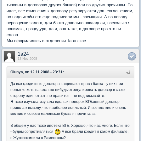
типовым в договорах других банков) или по другим причинам. По
идее, все изменения к договору регулируются доп. соглашением,
но надо чтобы его еще подписали мы - заемщики. А по поводу
переоценки залога, для банка довольно накладная, насколько я
понимаю, процедура, да и, опять же, в договоре про это ни
слова.
Мы оформлялись в отделении Таганское.
1a24
13 Nov 2008
Olunya, on 12.11.2008 - 23:31:
Да все кредитные договора защищают права банка - у них при
попытке хоть на сколько нибудь отрегулировать договор в свою
сторону один ответ: не нравится - не подписывайте.
Я тоже изучала-изучала вдоль и поперек ВТБэшный договор -
пришла к выводу, что наиболее лояльный. И все мелкие и очень
мелкие и совсем маленькие буквы я прочитала.
В общем у нас тоже ипотека ВТБ. Хорошо, что нас много. Если что
- будем сопротивляться
А все брали кредит в каком филиале,
в Жуковском или в Раменском?