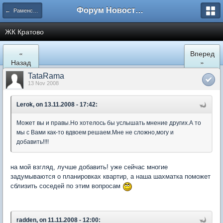
Форум Новостройки
← Раменское
ЖК Кратово
«
Вперед
Назад
»
TataRama
13 Nov 2008
Lerok, on 13.11.2008 - 17:42:
Может вы и правы.Но хотелось бы услышать мнение других.А то
мы с Вами как-то вдвоем решаем.Мне не сложно,могу и
добавить!!!!
на мой взгляд, лучше добавить! уже сейчас многие
задумываются о планировках квартир, а наша шахматка поможет
сблизить соседей по этим вопросам
radden, on 11.11.2008 - 12:00: