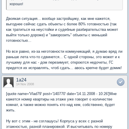
хорошо!
Двоякая ситуация... вообще застройщику, как мне кажется,
выгоднее сейчас сдать объекты с более 80% готовностью (так
как тратиться на неустойки и судебные разбирательства может
выйти только дороже) и "заморозить" объекты с меньшей
готовностью...
Но все равно, из-за неготовности коммуникаций, я думаю вряд ли
раньше лета что-то сдвинется... С одной стороны, это может и к
лучшему для нас - дом перезимует, откроются недочеты, ГС
придется их исправлять, чтоб сдать... авось крепче будет домик!
1a24
14 Nov 2008
[quote name='Vlad79' post='140770' date='14.11.2008 - 10:26']Мне
кажется номер квартиры на этаже уже говорит о количестве
комнат, а также можно понять кто над кем, собственно, будет
жить.
Ну вот с этим - не соглашусь! Корпуса у всех с разной
этажностью, разной планировкой. И высчитывать по номеру