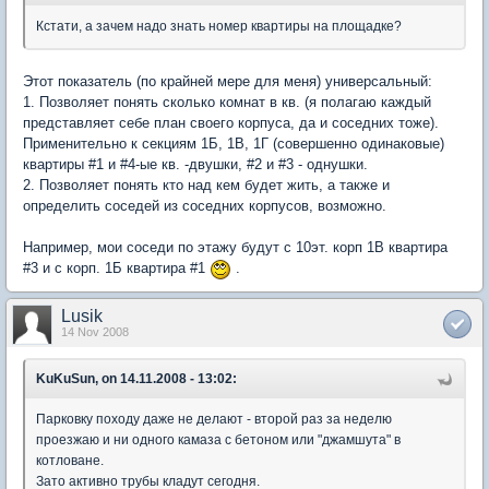
Кстати, а зачем надо знать номер квартиры на площадке?
Этот показатель (по крайней мере для меня) универсальный:
1. Позволяет понять сколько комнат в кв. (я полагаю каждый
представляет себе план своего корпуса, да и соседних тоже).
Применительно к секциям 1Б, 1В, 1Г (совершенно одинаковые)
квартиры #1 и #4-ые кв. -двушки, #2 и #3 - однушки.
2. Позволяет понять кто над кем будет жить, а также и
определить соседей из соседних корпусов, возможно.
Например, мои соседи по этажу будут с 10эт. корп 1В квартира
#3 и с корп. 1Б квартира #1
.
Lusik
14 Nov 2008
KuKuSun, on 14.11.2008 - 13:02:
Парковку походу даже не делают - второй раз за неделю
проезжаю и ни одного камаза с бетоном или "джамшута" в
котловане.
Зато активно трубы кладут сегодня.