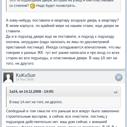
Это те подъездные двери, которые на улицу и они пластиковые
со стеклом?
Надо будет посмотреть..
А кому-нибудь поставили в квартиру входную дверь в квартиру?
В моем корпусе, по крайней мере на нашем этаже, еще двери не
ставили.
Да и в подъезд двери еще не поставили, и подход к подъезду
ооочень затруднен (надо залезать из ямы по двухметровой
приставной лестнице). Иногда складывается впечатление, что мы
говорим о разных ЖК: тут вот ранее написали и про вход со всех
сторон во все подъезды, и пластиковые двери. В наш 1А нет ни
того, ни другого.
KuKuSun
14 Nov 2008
1a24, on 14.11.2008 - 14:05:
В наш 1А нет ни того, ни другого.
Свободный в том смысле что раньше все вокруг было заваленно
строительным мусором, а сейчас все очистили. лестниц у
подъездов действительно нет. ваш дом сейчас с внешней