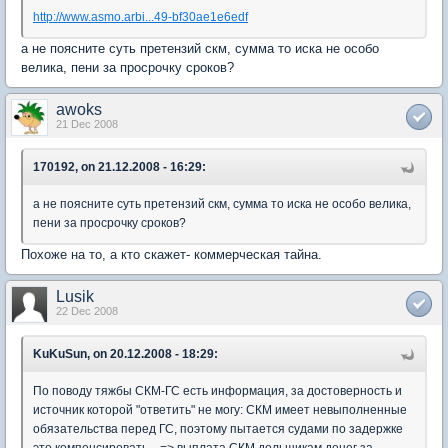
http://www.asmo.arbi...49-bf30ae1e6edf
а не поясните суть претензий скм, сумма то иска не особо
велика, пени за просрочку сроков?
awoks
21 Dec 2008
170192, on 21.12.2008 - 16:29:
а не поясните суть претензий скм, сумма то иска не особо велика,
пени за просрочку сроков?
Похоже на то, а кто скажет- коммерческая тайна.
Lusik
22 Dec 2008
KuKuSun, on 20.12.2008 - 18:29:
По поводу тяжбы СКМ-ГС есть информация, за достоверность и
источник которой "ответить" не могу: СКМ имеет невыполненные
обязательства перед ГС, поэтому пытается судами по задержке