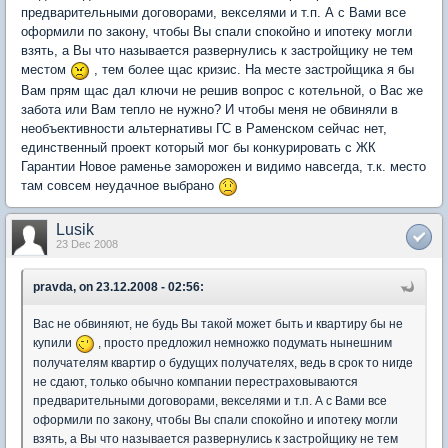
предварительными договорами, векселями и т.п. А с Вами все
оформили по закону, чтобы Вы спали спокойно и ипотеку могли
взять, а Вы что называется развернулись к застройщику не тем
местом
, тем более щас кризис. На месте застройщика я бы
Вам прям щас дал ключи не решив вопрос с котельной, о Вас же
забота или Вам тепло не нужно? И чтобы меня не обвиняли в
необъективности альтернативы ГС в Раменском сейчас нет,
единственный проект который мог бы конкурировать с ЖК
Гарантии Новое раменье заморожен и видимо навсегда, т.к. место
там совсем неудачное выбрано
Lusik
23 Dec 2008
pravda, on 23.12.2008 - 02:56:
Вас не обвиняют, не будь Вы такой может быть и квартиру бы не
купили
, просто предложил немножко подумать нынешним
получателям квартир о будущих получателях, ведь в срок то нигде
не сдают, только обычно компании перестраховываются
предварительными договорами, векселями и т.п. А с Вами все
оформили по закону, чтобы Вы спали спокойно и ипотеку могли
взять, а Вы что называется развернулись к застройщику не тем