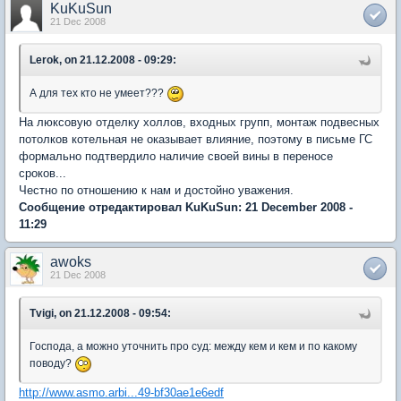
KuKuSun
21 Dec 2008
Lerok, on 21.12.2008 - 09:29:
А для тех кто не умеет???
На люксовую отделку холлов, входных групп, монтаж подвесных
потолков котельная не оказывает влияние, поэтому в письме ГС
формально подтвердило наличие своей вины в переносе
сроков...
Честно по отношению к нам и достойно уважения.
Сообщение отредактировал KuKuSun: 21 December 2008 -
11:29
awoks
21 Dec 2008
Tvigi, on 21.12.2008 - 09:54:
Господа, а можно уточнить про суд: между кем и кем и по какому
поводу?
http://www.asmo.arbi...49-bf30ae1e6edf