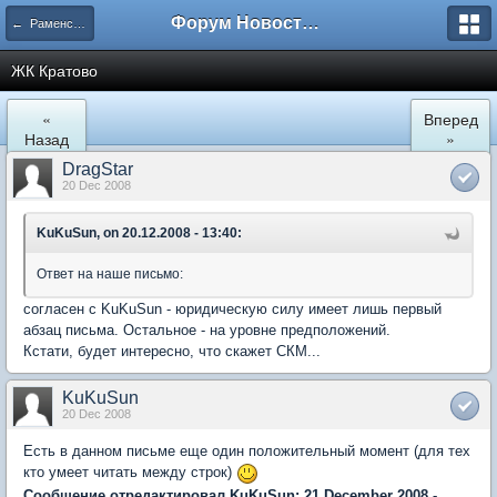
Форум Новостройки
← Раменское
ЖК Кратово
«
Вперед
Назад
»
DragStar
20 Dec 2008
KuKuSun, on 20.12.2008 - 13:40:
Ответ на наше письмо:
согласен с KuKuSun - юридическую силу имеет лишь первый
абзац письма. Остальное - на уровне предположений.
Кстати, будет интересно, что скажет СКМ...
KuKuSun
20 Dec 2008
Есть в данном письме еще один положительный момент (для тех
кто умеет читать между строк)
Сообщение отредактировал KuKuSun: 21 December 2008 -