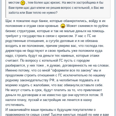
местом
, тем более щас кризис. На месте застройщика я бы
Вам прям щас дал ключи не решив вопрос с котельной, о Вас же
забота или Вам тепло не нужно?
Щас я пожалею еще банки, которые обанкротились, войду в их
положение и отдам свои кровные.
Может скинемся по рублю
бизнес структурам, которые и так не малые деньги на помощь
требуют у государства в связи с кризисом. У нас с ГС не
родственные отношения, а сугубо деловые и я не обязана
входить в ее положение, причем уверяю вас, что господа ген.
директора не бедствуют и свою прибыль уже положили куда
надо, строить будут на деньги тех наивных, которые этажи
считают. По вопросу с котельной ГС пусть с городом
разбирается, у них тоже , я думаю, договоренность не на словах.
Именно потому, что со мной "оформили все по закону" мы и
продолжим строить отношения с ГС исключительно по нашему
родному законодательству РФ, а челобитные подавать и в
мэриию ходить с жалобами, что вас обманули,оставьте себе.
Не могут стоить в срок, будут платить за то, что привлекают
деньги по договорам и не известно где они крутятся потом. Я
налоги плачу, пускай и застройщик не ленится в казну
отстегивать.
И заканчивайте ваши призывы к будущим покупателям о
правомерности серых схем! Тысячи кинутых людей по ним и вам