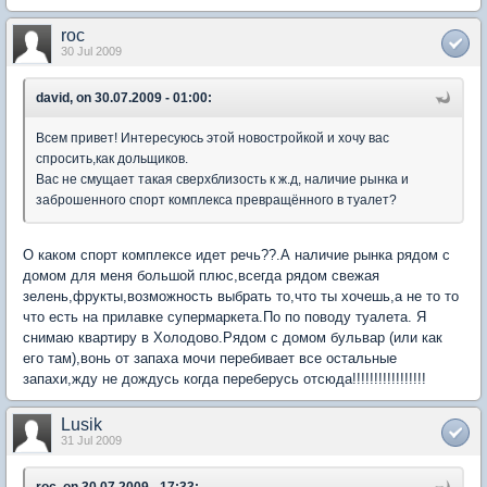
roc
30 Jul 2009
david, on 30.07.2009 - 01:00:
Всем привет! Интересуюсь этой новостройкой и хочу вас
спросить,как дольщиков.
Вас не смущает такая сверхблизость к ж.д, наличие рынка и
заброшенного спорт комплекса превращённого в туалет?
О каком спорт комплексе идет речь??.А наличие рынка рядом с
домом для меня большой плюс,всегда рядом свежая
зелень,фрукты,возможность выбрать то,что ты хочешь,а не то то
что есть на прилавке супермаркета.По по поводу туалета. Я
снимаю квартиру в Холодово.Рядом с домом бульвар (или как
его там),вонь от запаха мочи перебивает все остальные
запахи,жду не дождусь когда переберусь отсюда!!!!!!!!!!!!!!!!!
Lusik
31 Jul 2009
roc, on 30.07.2009 - 17:33: