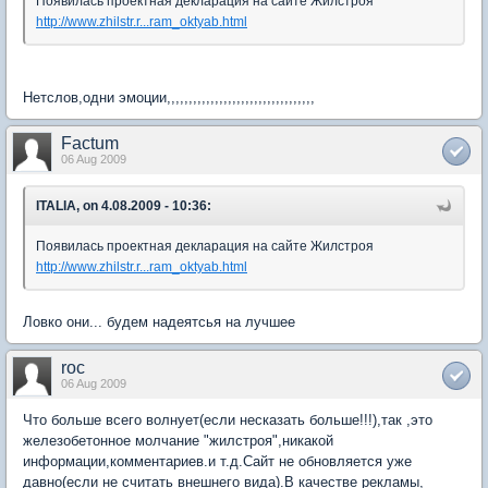
Появилась проектная декларация на сайте Жилстроя
http://www.zhilstr.r...ram_oktyab.html
Нетслов,одни эмоции,,,,,,,,,,,,,,,,,,,,,,,,,,,,,,,,,,
Factum
06 Aug 2009
ITALIA, on 4.08.2009 - 10:36:
Появилась проектная декларация на сайте Жилстроя
http://www.zhilstr.r...ram_oktyab.html
Ловко они... будем надеятсья на лучшее
roc
06 Aug 2009
Что больше всего волнует(если несказать больше!!!),так ,это
железобетонное молчание "жилстроя",никакой
информации,комментариев.и т.д.Сайт не обновляется уже
давно(если не считать внешнего вида).В качестве рекламы,