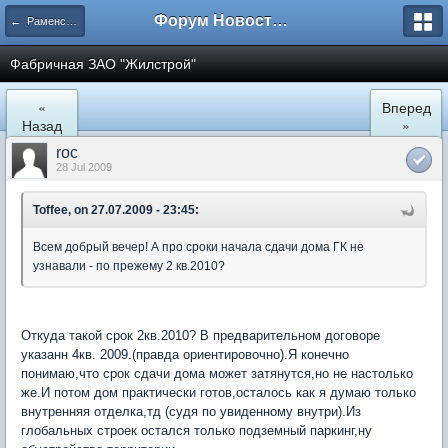
Форум Новостройки
← Раменское
Фабричная ЗАО "Жилстрой"
«
Вперед
Назад
»
roc
28 Jul 2009
Toffee, on 27.07.2009 - 23:45:
Всем добрый вечер! А про сроки начала сдачи дома ГК не
узнавали - по прежему 2 кв.2010?
Откуда такой срок 2кв.2010? В предварительном договоре
указанн 4кв. 2009.(правда ориентировочно).Я конечно
понимаю,что срок сдачи дома может затянутся,но не настолько
же.И потом дом практически готов,осталось как я думаю только
внутренняя отделка,тд (судя по увиденному внутри).Из
глобальных строек остался только подземный паркинг,ну