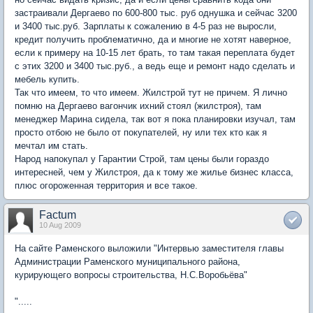
застраивали Дергаево по 600-800 тыс. руб однушка и сейчас 3200
и 3400 тыс.руб. Зарплаты к сожалению в 4-5 раз не выросли,
кредит получить проблематично, да и многие не хотят наверное,
если к примеру на 10-15 лет брать, то там такая переплата будет
с этих 3200 и 3400 тыс.руб., а ведь еще и ремонт надо сделать и
мебель купить.
Так что имеем, то что имеем. Жилстрой тут не причем. Я лично
помню на Дергаево вагончик ихний стоял (жилстроя), там
менеджер Марина сидела, так вот я пока планировки изучал, там
просто отбою не было от покупателей, ну или тех кто как я
мечтал им стать.
Народ напокупал у Гарантии Строй, там цены были гораздо
интересней, чем у Жилстроя, да к тому же жилье бизнес класса,
плюс огороженная территория и все такое.
Factum
10 Aug 2009
На сайте Раменского выложили "Интервью заместителя главы
Администрации Раменского муниципального района,
курирующего вопросы строительства, Н.С.Воробьёва"
".....