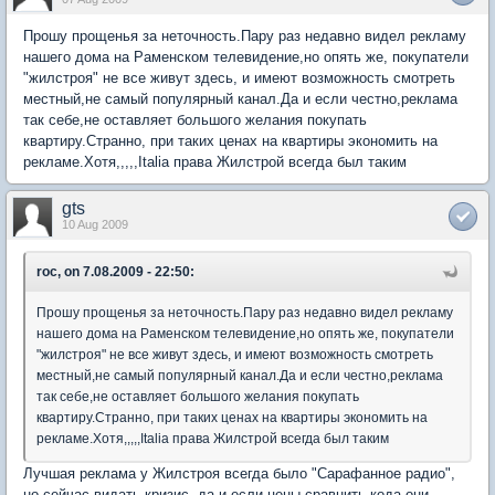
Прошу прощенья за неточность.Пару раз недавно видел рекламу
нашего дома на Раменском телевидение,но опять же, покупатели
"жилстроя" не все живут здесь, и имеют возможность смотреть
местный,не самый популярный канал.Да и если честно,реклама
так себе,не оставляет большого желания покупать
квартиру.Странно, при таких ценах на квартиры экономить на
рекламе.Хотя,,,,,Italia права Жилстрой всегда был таким
gts
10 Aug 2009
roc, on 7.08.2009 - 22:50:
Прошу прощенья за неточность.Пару раз недавно видел рекламу
нашего дома на Раменском телевидение,но опять же, покупатели
"жилстроя" не все живут здесь, и имеют возможность смотреть
местный,не самый популярный канал.Да и если честно,реклама
так себе,не оставляет большого желания покупать
квартиру.Странно, при таких ценах на квартиры экономить на
рекламе.Хотя,,,,,Italia права Жилстрой всегда был таким
Лучшая реклама у Жилстроя всегда было "Сарафанное радио",
но сейчас видать кризис, да и если цены сравнить кода они