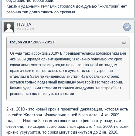
обустройство территории.
Какими ударными темпами строился дом,думаю "жилстрою" нет
резонна так долго тянуть со сроками
ITALIA
29 Jul 2009
roc, on 28.07.2009 - 20:13:
Откуда такой срок 2кв.2010? В предварительном договоре указанн
4кв. 2009.(правда ориентировочно).Я конечно понимаю,что срок
сдачи дома может затянутся,но не настолько же.И потом дом
практически готов,осталось как я думаю только внутренняя
отделка,тд (судя по увиденному внутри).Из глобальных строек
остался только подземный паркинг,ну обустройство территории.
Какими ударными темпами строился дом,думаю "жилстрою" нет
резонна так долго тянуть со сроками
2 кв. 2010 - это новый срок в проектной декларации, которая есть
на сайте Жилстроя. Изначально в ней была дата - 4 кв. 2009
года...... Недели 2 назад мы звонили в офис на эту тему, нам
ответили, что скорее всего реальный срок это 4 кв. 2009, но если
кризис усугубится, то сроки могут сдвинуться до 2 кв. 2010.