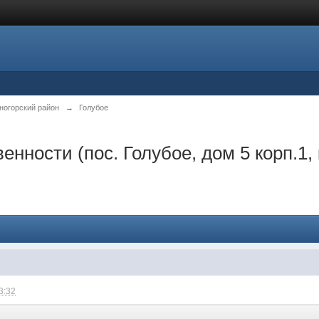
ногорский район
→
Голубое
нности (пос. Голубое, дом 5 корп.1, 
3:32