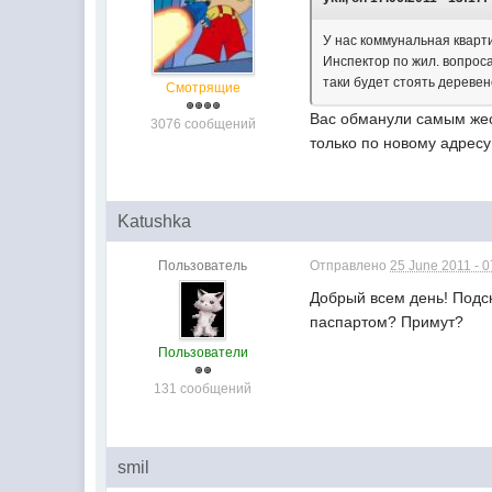
У нас коммунальная кварт
Инспектор по жил. вопроса
таки будет стоять деревенс
Смотрящие
Вас обманули самым жес
3076 сообщений
только по новому адресу
Katushka
Пользователь
Отправлено
25 June 2011 - 0
Добрый всем день! Подс
паспартом? Примут?
Пользователи
131 сообщений
smil