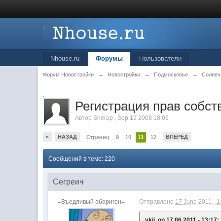
Nhouse.ru
Форумы
Пользователи
Форум Новостройки
→
Новостройки
→
Подмосковье
→
Солнеч
.
Регистрация прав собстве
Автор
Sherap
,
Sep 19 2008 18:05
«
НАЗАД
ВПЕРЕД
Страниц
9
10
11
12
Сообщений в теме: 220
Сегреич
-=Въедливый абориген=-
Отправлено
17 June 2011 - 1
ykii, on 17.06.2011 - 13:17: