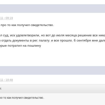
11 - 09:19
 про то как получил свидетельство.
л суд, иск удовлетворили, но вот до июля месяца решение все ника
 отдать документы в рег. палату. и все прошло. 6 сентября мне дал
торые потратил на пошлину
11 - 18:48
9:
ро то как получил свидетельство.