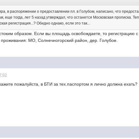
ира, в распоряжении о предоставлении пл. в Голубом, написано, что предо
м, еще тогда, лет 5 назад утверждал, что останется Московская прописка. Те
кая регистрация...? Обидно однако, если это так...
токим образом. Если вы площадь освобождаете, то регистрацию с 
 проживания: МО, Солнечногорский район, дер. Голубое.
7:02
кажите пожалуйста, в БТИ за тех.паспортом я лично должна ехать