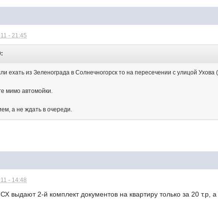
11 - 21:45
0:
сли ехать из Зеленограда в Солнечногорск то на пересечении с улицой Ухова (
ге мимо автомойки.
ем, а не ждать в очереди.
11 - 14:48
ПСХ выдают 2-й комплект документов на квартиру только за 20 т.р, 