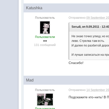
Katushka
Пользователь
Отправлено
09 September 20
Serый, on 9.09.2011 - 12:4
Не знаю точно улицу, но е
Пользователи
лево. Стрелка там есть.
131 сообщений
И далее по разбитой доро
И лучше записаться на при
Спасибо!
Mad
Пользователь
Отправлено
14 September 20
Подскажите кто-нить! В 
Пользователи