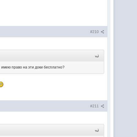
#210
 я имею право на эти доки бесплатно?
#211