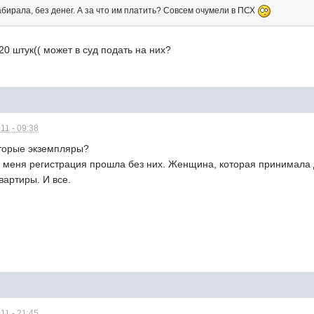
 забирала, без денег. А за что им платить? Совсем очумели в ПСХ
20 штук(( может в суд подать на них?
11 - 09:38
вторые экземпляры?
у меня регистрация прошла без них. Женщина, которая принимала 
вартиры. И все.
11 - 21:45