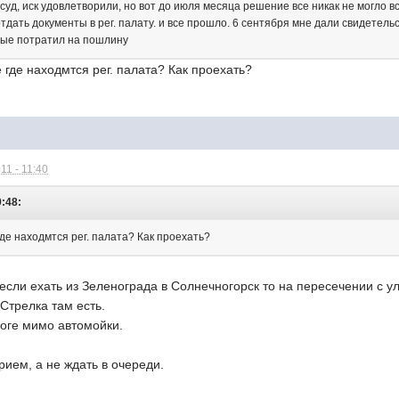
суд, иск удовлетворили, но вот до июля месяца решение все никак не могло вс
тдать документы в рег. палату. и все прошло. 6 сентября мне дали свидетельс
рые потратил на пошлину
где находмтся рег. палата? Как проехать?
11 - 11:40
9:48:
де находмтся рег. палата? Как проехать?
 если ехать из Зеленограда в Солнечногорск то на пересечении с у
 Стрелка там есть.
роге мимо автомойки.
рием, а не ждать в очереди.