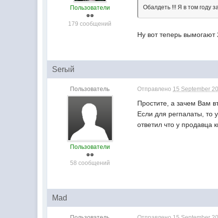
Обалдеть !!! Я в том году
Пользователи
179 сообщений
Ну вот теперь вымогают 
Serый
Пользователь
Отправлено
15 September 20
Простите, а зачем Вам 
Если для регпалаты, то 
ответил что у продавца к
Пользователи
58 сообщений
Mad
Пользователь
Отправлено
15 September 20