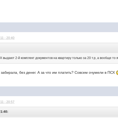
11 - 20:40
:
Х выдают 2-й комплект документов на квартиру только за 20 т.р, а вообще то
у забирала, без денег. А за что им платить? Совсем очумели в ПСХ
11 - 20:57
21:40: