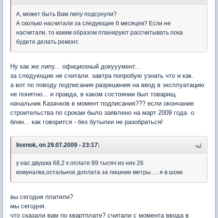
А, может быть Вам липу подсунули?
А сколько насчитали за следующие 6 месяцев? Если не
насчитали, то каким образом планируют рассчитывать пока
будете делать ремонт.
Ну как же липу... официозный докууумент...
за следующие не считали. завтра попробую узнать что и как.
а вот по поводу подписания разрешения на ввод в эксплуатацию
не понятно... и правда, в каком состоянии был товарищ
начальник Казачков в момент подписания??? если окончание
строительства по срокам было заявлено на март 2009 года. о
блин... как говорится - без бутылки не разобраться!
lisenok, on 29.07.2009 - 23:17:
у нас двушка 68,2 к оплате 89 тысяч из них 26
комуналка,остальное доплата за лишние метры..... я в шоке
вы сегодня платили?
мы сегодня.
что сказали вам по квартплате? считали с момента ввода в