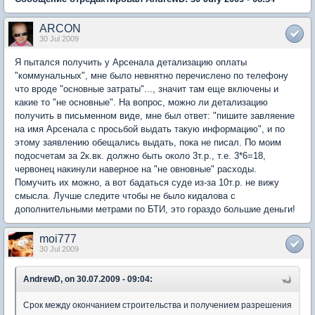
ARCON
30 Jul 2009
Я пытался получить у Арсенала детализацию оплаты
"коммунальных", мне было невнятно перечислено по телефону
что вроде "основные затраты"..., значит там еще включены и
какие то "не основные". На вопрос, можно ли детализацию
получить в письменном виде, мне был ответ: "пишите завляение
на имя Арсенала с просьбой выдать такую информацию", и по
этому заявлению обещались выдать, пока не писал. По моим
подосчетам за 2к.вк. должно быть около 3т.р., т.е. 3*6=18,
червонец накинули наверное на "не овновные" расходы.
Помучить их можно, а вот бадаться суде из-за 10т.р. не вижу
смысла. Лучше следите чтобы не было кидалова с
дополнительными метрами по БТИ, это гораздо большие деньги!
moi777
30 Jul 2009
AndrewD, on 30.07.2009 - 09:04:
Срок между окончанием строительства и получением разрешения