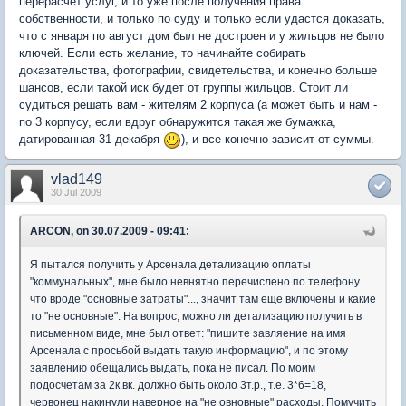
перерасчет услуг, и то уже после получения права
собственности, и только по суду и только если удастся доказать,
что с января по август дом был не достроен и у жильцов не было
ключей. Если есть желание, то начинайте собирать
доказательства, фотографии, свидетельства, и конечно больше
шансов, если такой иск будет от группы жильцов. Стоит ли
судиться решать вам - жителям 2 корпуса (а может быть и нам -
по 3 корпусу, если вдруг обнаружится такая же бумажка,
датированная 31 декабря
), и все конечно зависит от суммы.
vlad149
30 Jul 2009
ARCON, on 30.07.2009 - 09:41:
Я пытался получить у Арсенала детализацию оплаты
"коммунальных", мне было невнятно перечислено по телефону
что вроде "основные затраты"..., значит там еще включены и какие
то "не основные". На вопрос, можно ли детализацию получить в
письменном виде, мне был ответ: "пишите завляение на имя
Арсенала с просьбой выдать такую информацию", и по этому
заявлению обещались выдать, пока не писал. По моим
подосчетам за 2к.вк. должно быть около 3т.р., т.е. 3*6=18,
червонец накинули наверное на "не овновные" расходы. Помучить