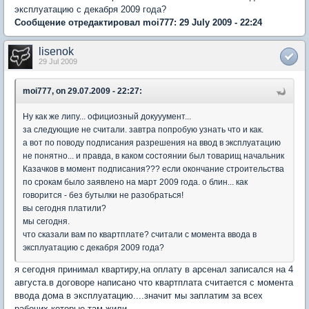
эксплуатацию с декабря 2009 года?
Сообщение отредактировал moi777: 29 July 2009 - 22:24
lisenok
29 Jul 2009
moi777, on 29.07.2009 - 22:27:
Ну как же липу... официозный докууумент...
за следующие не считали. завтра попробую узнать что и как.
а вот по поводу подписания разрешения на ввод в эксплуатацию
не понятно... и правда, в каком состоянии был товарищ начальник
Казачков в момент подписания??? если окончание строительства
по срокам было заявлено на март 2009 года. о блин... как
говорится - без бутылки не разобраться!
вы сегодня платили?
мы сегодня.
что сказали вам по квартплате? считали с момента ввода в
эксплуатацию с декабря 2009 года?
я сегодня принимал квартиру,на оплату в арсенал записался на 4
августа.в договоре написано что квартплата считается с момента
ввода дома в эксплуатацию....значит мы заплатим за всех
рабочих которые там жили...