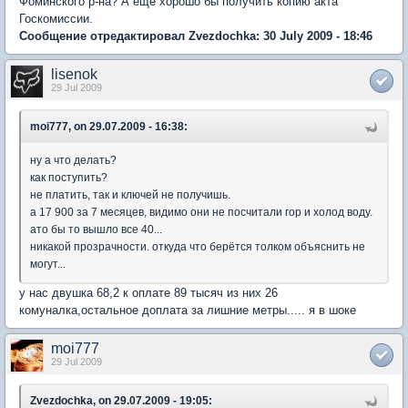
Фоминского р-на? А еще хорошо бы получить копию акта
Госкомиссии.
Сообщение отредактировал Zvezdochka: 30 July 2009 - 18:46
lisenok
29 Jul 2009
moi777, on 29.07.2009 - 16:38:
ну а что делать?
как поступить?
не платить, так и ключей не получишь.
а 17 900 за 7 месяцев, видимо они не посчитали гор и холод воду.
ато бы то вышло все 40...
никакой прозрачности. откуда что берётся толком объяснить не
могут...
у нас двушка 68,2 к оплате 89 тысяч из них 26
комуналка,остальное доплата за лишние метры..... я в шоке
moi777
29 Jul 2009
Zvezdochka, on 29.07.2009 - 19:05: