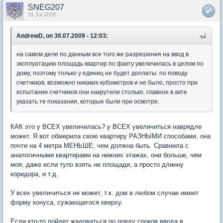
SNEG207
31 Jul 2009
AndrewD, on 30.07.2009 - 12:03:
на самом деле по данным все того же разрешения на ввод в
эксплуатацию площадь квартир по факту увеличилась в целом по
дому, поэтому только у единиц не будет доплаты. по поводу
счетчиков, возможно никаких кубометров и не было, просто при
испытании счетчиков они накрутили столько. главное в акте
указать те показания, которые были при осмотре.
КАК это у ВСЕХ увеличилась? у ВСЕХ увеличиться наврядле
может. Я вот обмерила свою квартиру РАЗНЫМИ способами, она
почти на 4 метра МЕНЬШЕ, чем должна быть. Сравнила с
аналогичными квартирами на нижних этажах, они больше, чем
моя, даже если тупо взять не площади, а просто длинну
коридора, и т.д.
У всех увеличиться не может, т.к. дом в любом случае имеет
форму конуса, сужающегося кверху.
Если кто-то пойдет жаловаться по повду сроков ввода в