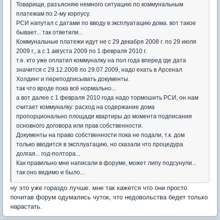
Товарищи, разъясняю немного ситуацию по коммунальным
платежам по 2-му корпусу.
РСИ напутал с датами по вводу в эксплуатацию дома. вот такое
бывает... так ответили...
Коммунальные платежи идут не с 29 декабря 2008 г. по 29 июля
2009 г., а с 1 августа 2009 по 1 февраля 2010 г.
т.е. кто уже оплатил коммуналку на пол года вперед где дата
значится с 29.12.2008 по 29.07.2009, надо ехать в Арсенал
Холдинг и переподписывать документы.
так что вроде пока всё нормально...
а вот далее с 1 февраля 2010 года надо тормошить РСИ, он нам
считает коммуналку: расход на содержание дома
пропорционально площади квартиры до момента подписания
основного договора или прав собственности.
Документы на право собственности пока не подали, т.к. дом
только вводится в эксплуатацию, но сказали что процедура
долгая... год-полтора...
Как правильно мне написали в форуме, может липу подсунули...
так оно видимо и было...
ну это уже гораздо лучше. мне так кажется что они просто
почитав форум одумались чуток, что недовольства бедет только
нарастать.