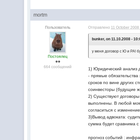
mortm
Пользователь
Отправлено
11 October 2008 
bunker, on 11.10.2008 - 10:
у меня договор с Ю и РА! 
Постоялец
664 сообщений
1) Юридический анализ 
- прямые обязательства 
сроков по вине других с
соинвесторы (будущие жи
2) Существуют договоры
выполнены. В любой мом
согласиться с изменение
3)Вывод адвоката: судит
сумма будет сравнима с 
прогноз событий : инфра