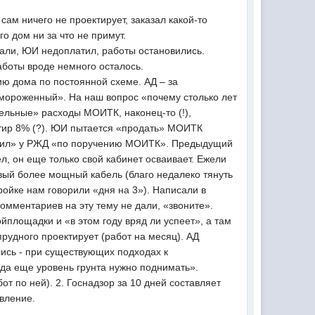
сам ничего не проектирует, заказал какой-то
го дом ни за что не примут.
лали, ЮИ недоплатил, работы остановились.
аботы вроде немного осталось.
ю дома по постоянной схеме. АД – за
амороженный». На наш вопрос «почему столько лет
ельные» расходы МОИТК, наконец-то (!),
ртир 8% (?). ЮИ пытается «продать» МОИТК
купил» у РЖД «по поручению МОИТК». Предыдущий
л, он еще только свой кабинет осваивает. Ежели
овый более мощный кабель (благо недалеко тянуть
тройке нам говорили «дня на 3»). Написали в
комментариев на эту тему не дали, «звоните».
ойплощадки и «в этом году вряд ли успеет», а там
рудного проектирует (работ на месяц). АД
лись - при существующих подходах к
 да еще уровень грунта нужно поднимать».
от по ней). 2. Госнадзор за 10 дней составляет
овление.