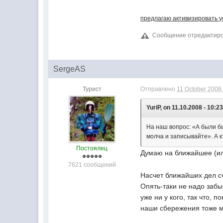
предлагаю активизировать у
Сообщение отредактирова
SergeAS
Турист
Отправлено
11 October 2008 
YuriP, on 11.10.2008 - 10:23
На наш вопрос: «А были б
молча и записывайте». А 
Постоялец
Думаю на ближайшее (или
7621 сообщений
Насчет ближайших дел с
Опять-таки не надо забы
уже ни у кого, так что, 
наши сбережения тоже мо