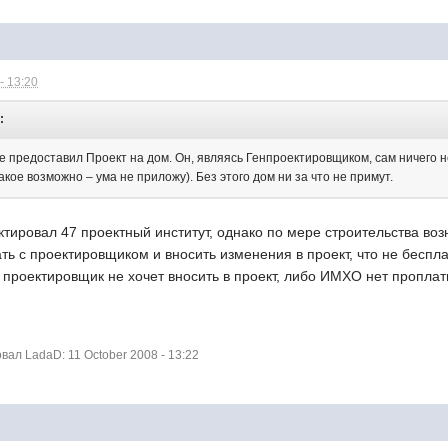
- 13:20
:
не предоставил Проект на дом. Он, являясь Генпроектировщиком, сам ничего н
такое возможно – ума не приложу). Без этого дом ни за что не примут.
тировал 47 проектный институт, однако по мере строительства воз
ь с проектировщиком и вносить изменения в проект, что не беспла
о проектировщик не хочет вносить в проект, либо ИМХО нет пропла
ал LadaD: 11 October 2008 - 13:22