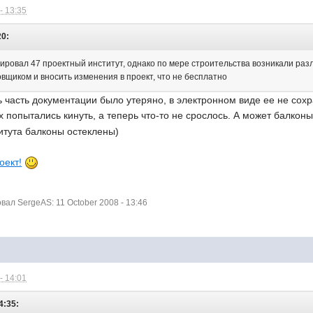
- 13:35
20:
ировал 47 проектный институт, однако по мере строительства возникали раз
вщиком и вносить изменения в проект, что не бесплатно
ь часть документации было утеряно, в электронном виде ее не сох
их попытались кинуть, а теперь что-то не срослось. А может балк
титута балконы остеклены)
оект!
ал SergeAS: 11 October 2008 - 13:46
- 14:01
4:35: