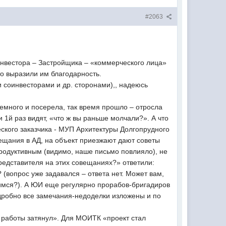
#2063
нвестора – Застройщика – «коммерческого лица»
о выразили им благодарность.
и соинвесторами и др. сторонами),, надеюсь
немного и посерела, так время прошло – отросла
 1й раз видят, «что ж вы раньше молчали?». А что
ческого заказчика - МУП Архитектуры Долгопрудного
овещания в АД, на объект приезжают дают советы
продуктивным (видимо, наше письмо повлияло), не
редставителя на этих совещаниях?» ответили:
 (вопрос уже задавался – ответа нет. Может вам,
тимся?). А ЮИ еще регулярно прорабов-бригадиров
подробно все замечания-недоделки изложены и по
, работы затянул». Для МОИТК «проект стал