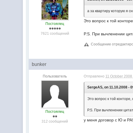
а за квартиру которую я с
Это вопрос к той конторе
Постоялец
7621 сообщений
P.S. При вычленении цит
Сообщение отредактиров
bunker
Пользователь
Отправлено
11 October 2008 
SergeAS, on 11.10.2008 - 0
Это вопрос к той конторе,
P.S. При вычленении цитат
Постоялец
у меня договор с Ю и РА
312 сообщений