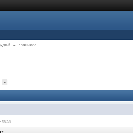
рудный
→
Хлебниково
»
- 08:59
47: