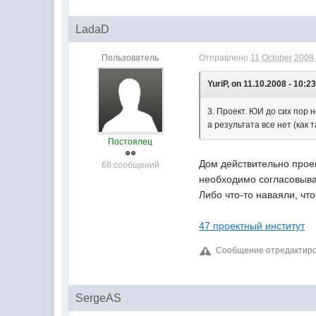
LadaD
Пользователь
Отправлено
11 October 2008 
YuriP, on 11.10.2008 - 10:23
3. Проект. ЮИ до сих пор 
а результата все нет (как 
Постоялец
Дом действительно проек
68 сообщений
необходимо согласовыват
Либо что-то наваяли, чт
47 проектный институт
Сообщение отредактиров
SergeAS