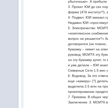
убыточным». А прибыли н
3. Проект. ЮИ до сих по
фирме (47й институт?), а
4. Подвал. ЮИ заказал с
Недавно ЮИ «простимули
5. Электричество. МОИТ
«комплексное снабжение
вопрос не решается?» б
договорился (не помню,
бумажку – лимит на эле
руковод. МОИТК эту бума
он эту бумажку купит, т
и уже делали – ЮИ знает,
Северные Сети 1.5 мес н
6. Водовод. За это отве
еще «камеру» (?) делать
выделила 2.5 млн на про
проектированию придется
7. Приемка. В общих черт
Заключение. 3. МОИТК в 