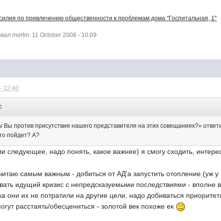
силия по привлечению общественности к проблемам дома "Госпитальная, 1"
л mortm: 11 October 2008 - 10:09
- 12:40
:
ы Вы против присутствия нашего представителя на этих совещаниях?» ответил
кто пойдет? А?
 следующее, надо понять, какое важнее) я смогу сходить, интере
читаю самым важным - добиться от АД'а запустить отопление (уж у
вать идущий кризис с непредсказуемыми последствиями - вполне в
пока они их не потратили на другие цели, надо добиваться приоритет
гут расстаять/обесцениться - золотой век похоже ек