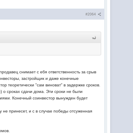
#2064
продавец снимает с ебя ответственность за срыв
 инвесторы, застройщик и даже конечные
ор теоретически "сам виноват" в задержке сроков.
 о сроках сдачи дома. Эти сроки не были
иями. Конечный соинвестор вынужден будет
у не принесет, и с в случае победы отсуженная
омов.