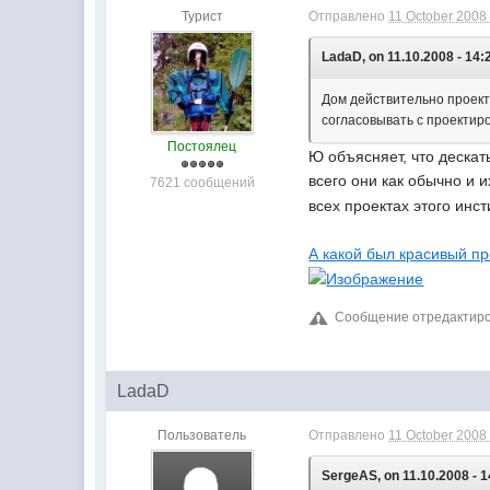
Турист
Отправлено
11 October 2008 
LadaD, on 11.10.2008 - 14:
Дом действительно проект
согласовывать с проектиро
Постоялец
Ю объясняет, что дескат
всего они как обычно и 
7621 сообщений
всех проектах этого инс
А какой был красивый пр
Сообщение отредактиров
LadaD
Пользователь
Отправлено
11 October 2008 
SergeAS, on 11.10.2008 - 1