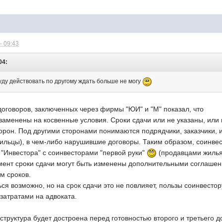
- 09:43
04:
буду действовать по другому ждать больше не могу
договоров, заключенных через фирмы "ЮИ" и "М" показал, что
заменены на косвенные условия. Сроки сдачи или не указаны, или 
торон. Под другими сторонами понимаются подрядчики, заказчики,
льцы), в чем-либо нарушившие договоры. Таким образом, соинвест
 "Инвестора" с соинвесторами "первой руки"
(продавцами жилья)
ент сроки сдачи могут быть изменены дополнительными соглашен
м сроков.
ься возможно, но на срок сдачи это не повлияет, пользы соинвестор
затратами на адвоката.
структура будет достроена перед готовностью второго и третьего д