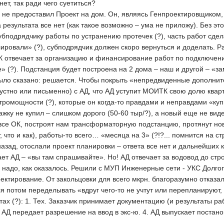
ет, так ради чего суетиться?
р не предоставил Проект на дом. Он, являясь Генпроектировщиком, 
 результата все нет (как такое возможно – ума не приложу). Без это
убподрядчику работы по устранению протечек (?), часть работ сде
ровали» (?), субподрядчик должен скоро вернуться и доделать. Р
К отвечает за организацию и финансирование работ по подключени
» (?). Подстанция будет построена на 2 дома – наш и другой – «з
ыло сказано: решается. Чтобы покрыть «непредвиденные дополнит
 устно или письменно) с АД, что АД уступит МОИТК свою долю ква
ктромощности (?), которые он когда-то правдами и неправдами «
жку не купил – слишком дорого (50-60 тыр/?), а новый еще не виде
о все ОК, построят нам трансформаторную подстанцию, протянут н
 что и как), работы-то всего… «месяца на 3» (?!?... помнится на с
азад, отослали проект планировки – ответа все нет и дальнейших 
чает АД – «вы там спрашивайте». Но! АД отвечает за водовод до стр
 надо, как оказалось. Решили с МУП Инженерные сети - УКС Долгоп
ектирование. От закольцовки для всего мкрн. благоразумно отказа
 потом переделывать «вдруг чего-то не учтут или перепланируют,
ах (?): 1. Тех. Заказчик принимает документацию (и результаты раб
АД передает разрешение на ввод в экс-ю. 4. АД выпускает постан