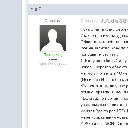
YuriP
Старожил
Отправлено
11 October 2008 
Пока отчет писал, Серг
Итак, вчера имели удов
Области, которой он пр
Все не записал, кое-что
поправят и уточнят:
Постоялец
1. Кто у нас «белый и п
3496 сообщений
новая – куратор объекта
мы могли ответить? Они 
(Ильичева И…, тех. надз
ЮИ: «что-то мало у вас 
помню, правда, в чем им
«Если АД не против – по
уважаемые соседи это в
меняет (где-то раз 15?)
мере исправления «ставя
2. Финансы. МОИТК прод