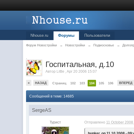
Nhouse.ru
Форумы
Пользователи
Форум Новостройки
→
Новостройки
→
Подмосковье
→
Долгоп
.
Госпитальная, д.10
Автор
Little
,
Apr 20 2006 15:07
«
НАЗАД
ВПЕРЕД
Страниц
102
103
104
105
106
Сообщений в теме: 14685
SergeAS
Турист
Отправлено
11 October 2008 
bunker, on 11.10.2008 - 09: