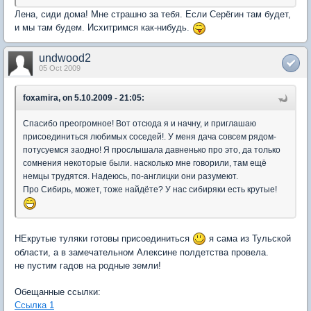
Лена, сиди дома! Мне страшно за тебя. Если Серёгин там будет,
и мы там будем. Исхитримся как-нибудь.
undwood2
05 Oct 2009
foxamira, on 5.10.2009 - 21:05:
Спасибо преогромное! Вот отсюда я и начну, и приглашаю
присоединиться любимых соседей!. У меня дача совсем рядом-
потусуемся заодно! Я прослышала давненько про это, да только
сомнения некоторые были. насколько мне говорили, там ещё
немцы трудятся. Надеюсь, по-англицки они разумеют.
Про Сибирь, может, тоже найдёте? У нас сибиряки есть крутые!
НЕкрутые туляки готовы присоединиться
я сама из Тульской
области, а в замечательном Алексине полдетства провела.
не пустим гадов на родные земли!
Обещанные ссылки:
Ссылка 1