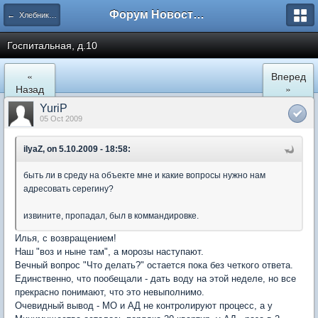
Форум Новостройки
← Хлебниково
Госпитальная, д.10
«
Вперед
Назад
»
YuriP
05 Oct 2009
ilyaZ, on 5.10.2009 - 18:58:
быть ли в среду на объекте мне и какие вопросы нужно нам
адресовать серегину?
извините, пропадал, был в коммандировке.
Илья, с возвращением!
Наш "воз и ныне там", а морозы наступают.
Вечный вопрос "Что делать?" остается пока без четкого ответа.
Единственно, что пообещали - дать воду на этой неделе, но все
прекрасно понимают, что это невыполнимо.
Очевидный вывод - МО и АД не контролируют процесс, а у