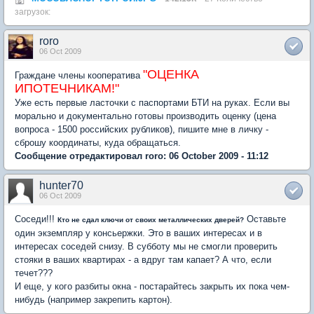
загрузок:
roro
06 Oct 2009
"ОЦЕНКА
Граждане члены кооператива
ИПОТЕЧНИКАМ!"
Уже есть первые ласточки с паспортами БТИ на руках. Если вы
морально и документально готовы производить оценку (цена
вопроса - 1500 российских рубликов), пишите мне в личку -
сброшу координаты, куда обращаться.
Сообщение отредактировал roro: 06 October 2009 - 11:12
hunter70
06 Oct 2009
Соседи!!!
Оставьте
Кто не сдал ключи от своих металлических дверей?
один экземпляр у консьержки. Это в ваших интересах и в
интересах соседей снизу. В субботу мы не смогли проверить
стояки в ваших квартирах - а вдруг там капает? А что, если
течет???
И еще, у кого разбиты окна - постарайтесь закрыть их пока чем-
нибудь (например закрепить картон).