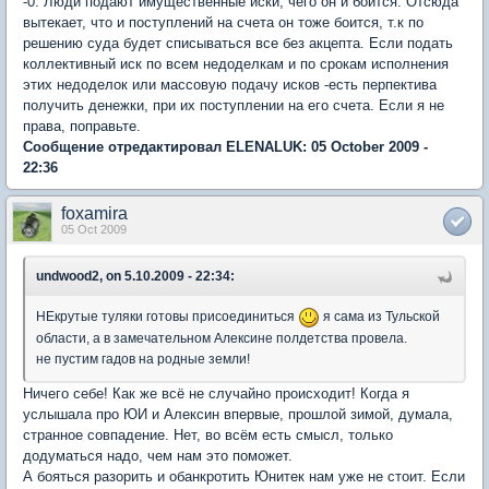
-0. Люди подают имущественные иски, чего он и боится. Отсюда
вытекает, что и поступлений на счета он тоже боится, т.к по
решению суда будет списываться все без акцепта. Если подать
коллективный иск по всем недоделкам и по срокам исполнения
этих недоделок или массовую подачу исков -есть перпектива
получить денежки, при их поступлении на его счета. Если я не
права, поправьте.
Сообщение отредактировал ELENALUK: 05 October 2009 -
22:36
foxamira
05 Oct 2009
undwood2, on 5.10.2009 - 22:34:
НЕкрутые туляки готовы присоединиться
я сама из Тульской
области, а в замечательном Алексине полдетства провела.
не пустим гадов на родные земли!
Ничего себе! Как же всё не случайно происходит! Когда я
услышала про ЮИ и Алексин впервые, прошлой зимой, думала,
странное совпадение. Нет, во всём есть смысл, только
додуматься надо, чем нам это поможет.
А бояться разорить и обанкротить Юнитек нам уже не стоит. Если