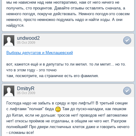
мы не нависнем над ним неотвратимо, нам от него ничего не
получить, сто процентов. Давайте отзывы оставлять сначала, а
немного погодя, покруче действовать. Немного погодя-это совсем
немного, просто немножко подумать надо и найти ходы. А они
найдутся.
undwood2
05 Oct 2009
Выборы депутатов и Миклашевский
вот, кажется ещё и в депутаты то ли метил. то ли метит... но то.
что в этом году - это точно
там, посмотрите, на страничке есть его фамилия.
DmitryR
05 Oct 2009
Господа надо не забыть в среду и про лифты!!! В третьей секции
с лифтами "полная" беда
Там до пуско-наладки, как пешком
до Китая, если не дольше: тросов нет! проводов нет! автоматики
нет! откосы проёмов не отделаны, в общем ни чего нет. Разгром
полнейший! Про двери лестничных клеток даже и говорить нечего
- сломаны все!