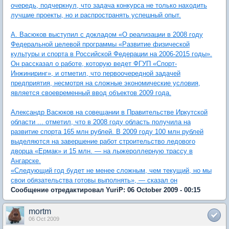
очередь, подчеркнул, что задача конкурса не только находить
лучшие проекты, но и распространять успешный опыт.
А. Васюков выступил с докладом «О реализации в 2008 году
Федеральной целевой программы «Развитие физической
культуры и спорта в Российской Федерации на 2006-2015 годы».
Он рассказал о работе, которую ведет ФГУП «Спорт-
Инжиниринг», и отметил, что первоочередной задачей
предприятия, несмотря на сложные экономические условия,
является своевременный ввод объектов 2009 года.
Александр Васюков на совещании в Правительстве Иркутской
области ... отметил, что в 2008 году область получила на
развитие спорта 165 млн рублей. В 2009 году 100 млн рублей
выделяются на завершение работ строительство ледового
дворца «Ермак» и 15 млн. — на лыжероллерную трассу в
Ангарске.
«Следующий год будет не менее сложным, чем текущий, но мы
свои обязательства готовы выполнять», — сказал он
Сообщение отредактировал YuriP: 06 October 2009 - 00:15
mortm
06 Oct 2009