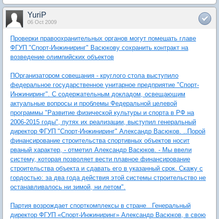
YuriP
06 Oct 2009
Проверки правоохранительных органов могут помешать главе
ФГУП "Спорт-Инжиниринг" Васюкову сохранить контракт на
возведение олимпийских объектов
ПОрганизатором совещания - круглого стола выступило
федеральное государственное унитарное предприятие "Спорт-
Инжиниринг". С содержательным докладом, освещающим
актуальные вопросы и проблемы Федеральной целевой
программы "Развитие физической культуры и спорта в РФ на
2006-2015 годы", путях их реализации, выступил генеральный
директор ФГУП "Спорт-Инжиниринг" Александр Васюков. ..Порой
финансирование строительства спортивных объектов носит
рваный характер, - отметил Александр Васюков. - Мы ввели
систему, которая позволяет вести плавное финансирование
строительства объекта и сдавать его в указанный срок. Скажу с
гордостью: за два года действия этой системы строительство не
останавливалось ни зимой, ни летом".
Партия возрождает спорткомплексы в стране...Генеральный
директор ФГУП «Спорт-Инжиниринг» Александр Васюков, в свою