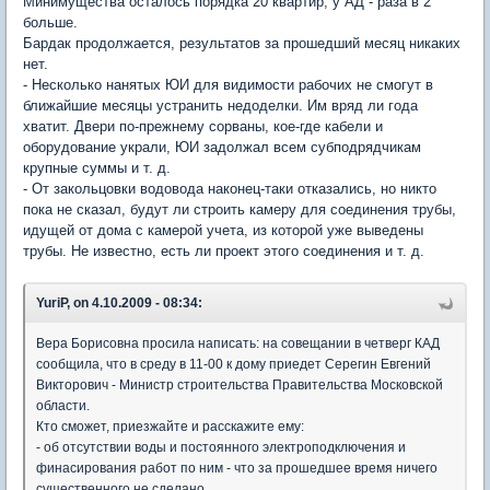
Минимущества осталось порядка 20 квартир, у АД - раза в 2
больше.
Бардак продолжается, результатов за прошедший месяц никаких
нет.
- Несколько нанятых ЮИ для видимости рабочих не смогут в
ближайшие месяцы устранить недоделки. Им вряд ли года
хватит. Двери по-прежнему сорваны, кое-где кабели и
оборудование украли, ЮИ задолжал всем субподрядчикам
крупные суммы и т. д.
- От закольцовки водовода наконец-таки отказались, но никто
пока не сказал, будут ли строить камеру для соединения трубы,
идущей от дома с камерой учета, из которой уже выведены
трубы. Не известно, есть ли проект этого соединения и т. д.
YuriP, on 4.10.2009 - 08:34:
Вера Борисовна просила написать: на совещании в четверг КАД
сообщила, что в среду в 11-00 к дому приедет Серегин Евгений
Викторович - Министр строительства Правительства Московской
области.
Кто сможет, приезжайте и расскажите ему:
- об отсутствии воды и постоянного электроподключения и
финасирования работ по ним - что за прошедшее время ничего
существенного не сделано