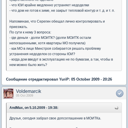
- что ЮИ крайне медленно устраняет недоделки
- что дом не готов к зиме, не закрыт тепловой контур и т. д. и т. п.
Напоминаю, что Серегин обещал лично контролировать и
приезжать.
По сути к нему 3 вопроса:
- где деньги - долги МОИТК? (долги МОИТК остали
непогашенными, хотя квартиры МО получила)
- как МО в лице Минстроя собирается решать проблему
устранения недоделок со стороны ЮИ?
- когда дом введут в эксплуатацию не по бумагам, а так, чтобы в
нем можно было жить?
Сообщение отредактировал YuriP: 05 October 2009 - 20:26
Voldemarcik
05 Oct 2009
AndMax, on 5.10.2009 - 19:38:
Друзья, сегодня забрал свое допсоглашение в МОИТКа.