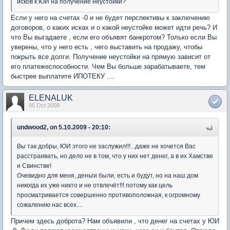
исков к ЮИ на получение неустойки?
Если у него на счетах -0 и не будет перспективы к заключению
договоров, о каких исках и о какой неустойке может идти речь? И
что Вы выгадаете , если его объявят банкротом? Только если Вы
уверены, что у него есть , чего выставить на продажу, чтобы
покрыть все долги. Получение неустойки на прямую зависит от
его платежеспособности. Чем Вы больше зарабатываете, тем
быстрее выплатите ИПОТЕКУ ....
ELENALUK
05 Oct 2009
undwood2, on 5.10.2009 - 20:10:
Вы так добры, ЮИ этого не заслужил!!!...даже не хочется Вас
расстраивать, но дело не в том, что у них нет денег, а в их Хамстве
и Свинстве!
Очевидно для меня, деньги были, есть и будут, но на наш дом
никогда их уже никто и не отвлечёт!!! потому как цель
просматривается совершенно противоположная, к огромному
сожалению нас всех....
Причем здесь доброта? Нам объявили , что денег на счетах у ЮИ