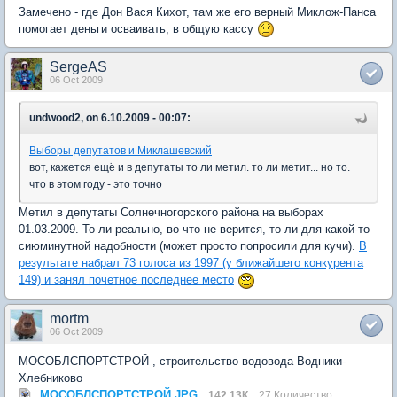
Замечено - где Дон Вася Кихот, там же его верный Миклож-Панса
помогает деньги осваивать, в общую кассу
SergeAS
06 Oct 2009
undwood2, on 6.10.2009 - 00:07:
Выборы депутатов и Миклашевский
вот, кажется ещё и в депутаты то ли метил. то ли метит... но то.
что в этом году - это точно
Метил в депутаты Солнечногорского района на выборах
01.03.2009. То ли реально, во что не верится, то ли для какой-то
сиюминутной надобности (может просто попросили для кучи).
В
результате набрал 73 голоса из 1997 (у ближайшего конкурента
149) и занял почетное последнее место
mortm
06 Oct 2009
МОСОБЛСПОРТСТРОЙ , строительство водовода Водники-
Хлебниково
МОСОБЛСПОРТСТРОЙ.JPG
142.13К
27 Количество