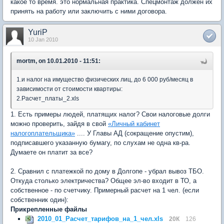
какое то время. это нормальная практика. Спецмонтаж должен их
принять на работу или заключить с ними договора.
YuriP
10 Jan 2010
mortm, on 10.01.2010 - 11:51:
1.и налог на имущество физических лиц, до 6 000 руб/месяц в
зависимости от стоимости квартиры:
2.Расчет_платы_2.xls
1. Есть примеры людей, платящих налог? Свои налоговые долги
можно проверить, зайдя в свой
«Личный кабинет
налогоплательщика»
.... У Главы АД (сокращение опустим),
подписавшего указанную бумагу, по слухам не одна кв-ра.
Думаете он платит за все?
2. Сравнил с платежкой по дому в Долгопе - убрал вывоз ТБО.
Откуда столько электричества? Общее эл-во входит в ТО, а
собственное - по счетчику. Примерный расчет на 1 чел. (если
собственник один):
Прикрепленные файлы
2010_01_Расчет_тарифов_на_1_чел.xls
20К
126