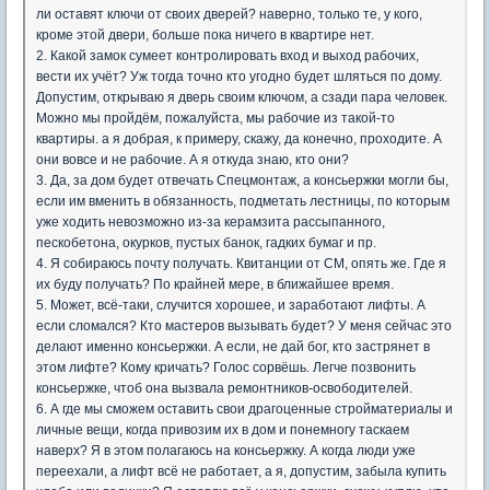
ли оставят ключи от своих дверей? наверно, только те, у кого,
кроме этой двери, больше пока ничего в квартире нет.
2. Какой замок сумеет контролировать вход и выход рабочих,
вести их учёт? Уж тогда точно кто угодно будет шляться по дому.
Допустим, открываю я дверь своим ключом, а сзади пара человек.
Можно мы пройдём, пожалуйста, мы рабочие из такой-то
квартиры. а я добрая, к примеру, скажу, да конечно, проходите. А
они вовсе и не рабочие. А я откуда знаю, кто они?
3. Да, за дом будет отвечать Спецмонтаж, а консьержки могли бы,
если им вменить в обязанность, подметать лестницы, по которым
уже ходить невозможно из-за керамзита рассыпанного,
пескобетона, окурков, пустых банок, гадких бумаг и пр.
4. Я собираюсь почту получать. Квитанции от СМ, опять же. Где я
их буду получать? По крайней мере, в ближайшее время.
5. Может, всё-таки, случится хорошее, и заработают лифты. А
если сломался? Кто мастеров вызывать будет? У меня сейчас это
делают именно консьержки. А если, не дай бог, кто застрянет в
этом лифте? Кому кричать? Голос сорвёшь. Легче позвонить
консьержке, чтоб она вызвала ремонтников-освободителей.
6. А где мы сможем оставить свои драгоценные стройматериалы и
личные вещи, когда привозим их в дом и понемногу таскаем
наверх? Я в этом полагаюсь на консьержку. А когда люди уже
переехали, а лифт всё не работает, а я, допустим, забыла купить