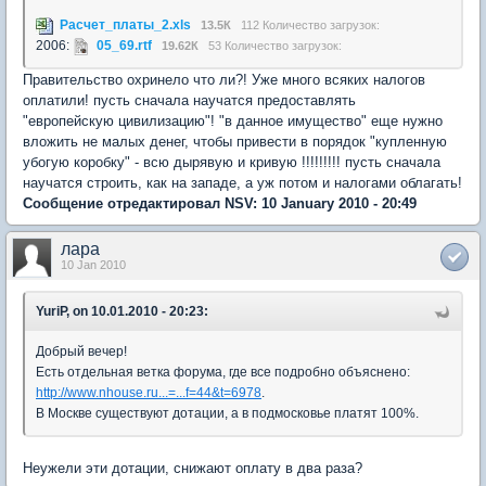
Расчет_платы_2.xls
13.5К
112 Количество загрузок:
2006:
05_69.rtf
19.62К
53 Количество загрузок:
Правительство охринело что ли?! Уже много всяких налогов
оплатили! пусть сначала научатся предоставлять
"европейскую цивилизацию"! "в данное имущество" еще нужно
вложить не малых денег, чтобы привести в порядок "купленную
убогую коробку" - всю дырявую и кривую !!!!!!!!! пусть сначала
научатся строить, как на западе, а уж потом и налогами облагать!
Сообщение отредактировал NSV: 10 January 2010 - 20:49
лара
10 Jan 2010
YuriP, on 10.01.2010 - 20:23:
Добрый вечер!
Есть отдельная ветка форума, где все подробно объяснено:
http://www.nhouse.ru...=...f=44&t=6978
.
В Москве существуют дотации, а в подмосковье платят 100%.
Неужели эти дотации, снижают оплату в два раза?