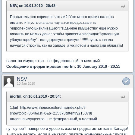
NSV, on 10.01.2010 - 20:48:
Правительство охринело что ли?! Уже много всяких налогов
оплатили! пусть сначала научатся предоставлять
"европейскую цивилизацию"! "в данное имущество" еще нужно
вложить не малых денег, чтобы привести в порядок "купленную
убогую коробку" - всю дырявую и кривую !!!!!!!!! пусть сначала
научатся строить, как на западе, а уж потом и налогами облагать!
налог на имущество - не федеральный, а местный
Сообщение отредактировал mortm: 10 January 2010 - 20:55
NSV
10 Jan 2010
mortm, on 10.01.2010 - 20:54:
1.[url=http://www.nhouse.ru/forums/index.php?
showtopic=8646&st=0&p=215378&#entry215378]
налог на имущество - не федеральный, а местный
ну "супер"! наверное и уровень жизни предлагается как в Канаде!
а что же делать, если я не смогу платить коммунальные слуги и