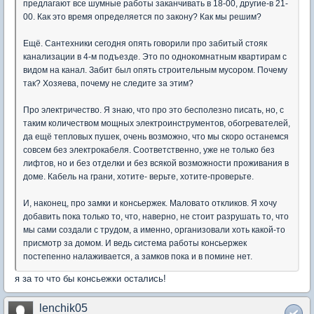
предлагают все шумные работы заканчивать в 18-00, другие-в 21-
00. Как это время определяется по закону? Как мы решим?
Ещё. Сантехники сегодня опять говорили про забитый стояк
канализации в 4-м подъезде. Это по однокомнатным квартирам с
видом на канал. Забит был опять строительным мусором. Почему
так? Хозяева, почему не следите за этим?
Про электричество. Я знаю, что про это бесполезно писать, но, с
таким количеством мощных электроинструментов, обогревателей,
да ещё тепловых пушек, очень возможно, что мы скоро останемся
совсем без электрокабеля. Соответственно, уже не только без
лифтов, но и без отделки и без всякой возможности проживания в
доме. Кабель на грани, хотите- верьте, хотите-проверьте.
И, наконец, про замки и консьержек. Маловато откликов. Я хочу
добавить пока только то, что, наверно, не стоит разрушать то, что
мы сами создали с трудом, а именно, организовали хоть какой-то
присмотр за домом. И ведь система работы консьержек
постепенно налаживается, а замков пока и в помине нет.
я за то что бы консьежки остались!
lenchik05