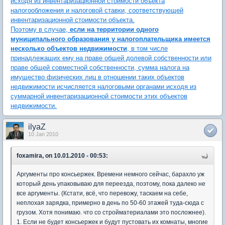
исходя из инвентаризационной стоимости объекта
налогообложения и налоговой ставки, соответствующей
инвентаризационной стоимости объекта.
Поэтому в случае,
если на территории одного
муниципального образования у налогоплательщика имеется
несколько объектов недвижимости
, в том числе
принадлежащих ему на праве общей долевой собственности или
праве общей совместной собственности, сумма налога на
имущество физических лиц в отношении таких объектов
недвижимости исчисляется налоговыми органами исходя из
суммарной инвентаризационной стоимости этих объектов
недвижимости.
ilyaZ
10 Jan 2010
foxamira, on 10.01.2010 - 00:53:
Аргументы про консьержек. Времени немного сейчас, барахло уж
который день упаковываю для переезда, поэтому, пока далеко не
все аргументы. (Кстати, всё, что перевожу, таскаем на себе,
неплохая зарядка, примерно в день по 50-60 этажей туда-сюда с
грузом. Хотя понимаю. что со стройматериалами это посложнее).
1. Если не будет консьержек и будут пустовать их комнаты, многие