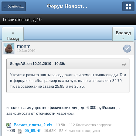
Форум Новостройки
← Хлебниково
Госпитальная, д.10
«
Вперед
Назад
»
mortm
10 Jan 2010
SergeAS, on 10.01.2010 - 10:39:
Уточняю размер платы за содержание и ремонт жилплощади. Там
в формуле ошибка, размер платы чуть выше и составляет 34,79,
т.к. за содержание ставка 25,85, а не 25,75.
и налог на имущество физических лиц, до 6 000 руб/месяц в
зависимости от стоимости квартиры:
Расчет_платы_2.xls
13.5К
112 Количество загрузок:
2006:
05_69.rtf
19.62К
53 Количество загрузок: