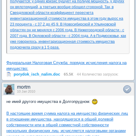
получается: у одних кризис бушует на полную мощность, у других
он вялотекущий, а третьих вообще обошел стороной. Так, в
Свердловской области коэффициент пересчета
инвентаризационной стоимости имущества в этом году вырос на
23 процента - с 37,2 до 45,9. В Новосибирской и Ульяновской
областях он не менялся с 2006 года. В Нижегородской области - с
2007 года. В Орловской области - с 2004 года. А в Подмосковье, как
уже говорилось, инвентаризационная стоимость имущества
подскочила сразу в 1,5 раза.
Федеральная Налоговая Служба: порядок исчисления налога на
имущество:
porydok_isch_nalim.doc
65.5К
44 Количество загрузок:
mortm
10 Jan 2010
не имей другого имущества в Долгопрудном:
В настоящее время сумма налога на имущество физических лиц
в отношении имущества, находящегося в общей долевой
собственности или в общей совместной собственности
нескольких физических лиц, исчисляется налоговыми органами