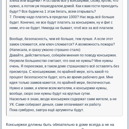
хлеба или водички? Я оставлю всё у консьержки, схожу, куплю, что
нужно, а потом уж пешкодралом домой. Как к вам гости приходить
будут? Все будем на 1 этаж бегать, всем открывать?
7. Почему надо платить в пределах 1000? Нас ведь всё больше
будет. Конечно, не все будут платить за консьержек, ну и фиг с
ними, кто не будет. Никогда не бывает, чтоб все за всё платили.
Вообще, безопасность, чем её больше, тем лучше. А если этот
замок сломается, или ключ сломается? А возможность пожара?
(Написала, и сразу ужасно страшно стало)
Давайте, действительно, соберём мнения по поводу консьержек.
Неужели большинство считают, что они не нужны? Мне нужны
очень. Я переезжаю, в таком доме страшновато всё оставлять без
присмотра. С консьержками, по крайней мере, хоть какой-то
процент безопасности будет, хоть во время рабочего дня. Мне
идея только замков кажется, по крайней мере, беспечностью.
Нужно и замки, и ключи всем жителям, и консьержки нужны,
вообще, скоро они нужны будут на круглые сутки.
Насколько я знаю, везде консьержек содержат сами жители, а не
УК. Сами собирают деньги, сами оплачивают их работу.
Пока сумбурно, завтра ещё аргументы будут.
Консьержки дллжны быть обязательно в доме всегда а не на