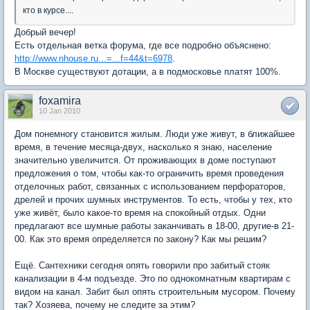
кто в курсе....
Добрый вечер!
Есть отдельная ветка форума, где все подробно объяснено:
http://www.nhouse.ru...=...f=44&t=6978
.
В Москве существуют дотации, а в подмосковье платят 100%.
foxamira
10 Jan 2010
Дом понемногу становится жилым. Люди уже живут, в ближайшее
время, в течение месяца-двух, насколько я знаю, население
значительно увеличится. От проживающих в доме поступают
предложения о том, чтобы как-то ограничить время проведения
отделочных работ, связанных с использованием перфораторов,
дрелей и прочих шумных инструментов. То есть, чтобы у тех, кто
уже живёт, было какое-то время на спокойный отдых. Одни
предлагают все шумные работы заканчивать в 18-00, другие-в 21-
00. Как это время определяется по закону? Как мы решим?
Ещё. Сантехники сегодня опять говорили про забитый стояк
канализации в 4-м подъезде. Это по однокомнатным квартирам с
видом на канал. Забит был опять строительным мусором. Почему
так? Хозяева, почему не следите за этим?