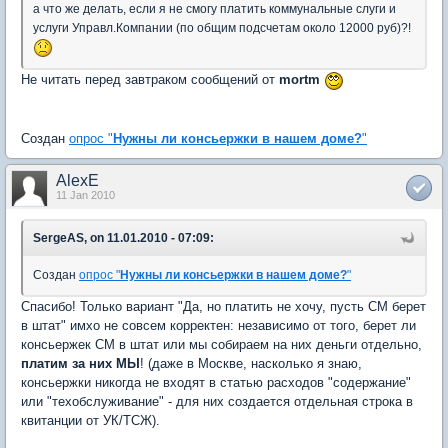
а что же делать, если я не смогу платить коммунальные слуги и
услуги Управл.Компании (по общим подсчетам около 12000 руб)?!
Не читать перед завтраком сообщений от
mortm
Создан
опрос "
Нужны ли консьержки в нашем доме?
"
AlexE
11 Jan 2010
SergeAS, on 11.01.2010 - 07:09:
Создан
опрос "
Нужны ли консьержки в нашем доме?
"
Спасибо! Только вариант "Да, но платить не хочу, пусть СМ берет
в штат" имхо не совсем корректен: независимо от того, берет ли
консьержек СМ в штат или мы собираем на них деньги отдельно,
платим за них МЫ
! (даже в Москве, насколько я знаю,
консьержки никогда не входят в статью расходов "содержание"
или "техобслуживание" - для них создается отдельная строка в
квитанции от УК/ТСЖ).