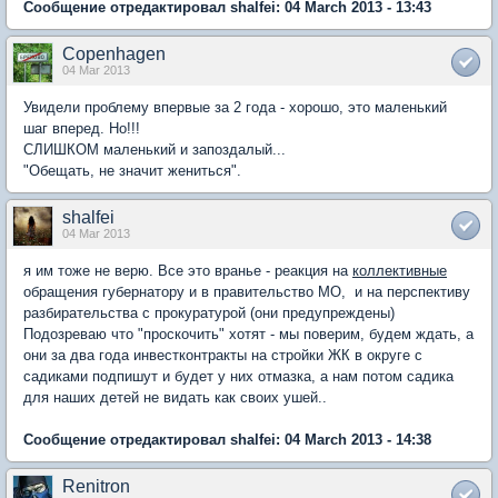
Сообщение отредактировал shalfei: 04 March 2013 - 13:43
Copenhagen
04 Mar 2013
Увидели проблему впервые за 2 года - хорошо, это маленький
шаг вперед. Но!!!
СЛИШКОМ маленький и запоздалый...
"Обещать, не значит жениться".
shalfei
04 Mar 2013
я им тоже не верю. Все это вранье - реакция на
коллективные
обращения губернатору и в правительство МО, и на перспективу
разбирательства с прокуратурой (они предупреждены)
Подозреваю что "проскочить" хотят - мы поверим, будем ждать, а
они за два года инвестконтракты на стройки ЖК в округе с
садиками подпишут и будет у них отмазка, а нам потом садика
для наших детей не видать как своих ушей..
Сообщение отредактировал shalfei: 04 March 2013 - 14:38
Renitron