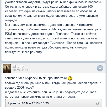
укомплектован кадрами, будут решены все финансовые вопросы.
Сегодня на очереди в детские сады района стоят около 700
человек, это один из самых низких показателей по области. И
ввод дополнительных мест будет способствовать уменьшению
очереди.
Мы понимаем всю значимость данного вопроса, и стараемся
сделать все, чтобы его решить. Мы ведем активные переговоры с
РЖД по возврату детского сада в Поварово. Также мы сейчас
занимаемся детским садом, который тоже использовался не по
профилю – в военном городке Тимоново. После того, как военная
поликлиника вывезет оттуда оборудование, мы сможем
приступить к его ремонту.
shalfei
04 Mar 2013
зашевелился муравейничек, проняло таки
только где ж они раньше были? когда наш район начали строить?
вроде в 2006г еще?
и сдается мне что опять лапша на уши - подождите до 2014г а
потом мы новые оптимистичные планы огласим.
Lyrius, on 04 Mar 2013 - 10:25: