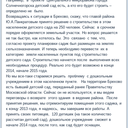
Например, в проекте Центрального микрорайона города
Солнечногорска детский сад есть, а кто его будет строить –
определено не было.
Возвращаясь к ситуации в Брехово, скажу, что главой района
Ю.А.Панкратовым принято решение о строительстве в этом
населенном детского сада на 250 человек. Сейчас в срочном
порядке оформляется земельный участок. Но вопрос решается
не так быстро, как хотелось бы. Это связано с тем, что,
согласно проекту планировки садик был размещен на землях
сельхозназначения. И теперь необходимо перевести их в
категорию земли населенных пунктов под строительство
детского сада. Строительство начнется после выполнения всех
необходимых процедур. Реально это будет возможно в конце
2014, начале 2015 года.
Но мы все-таки стараемся решить проблему с дошкольным
учреждением в этом населенном пункте. На территории Брехово
есть бывший детский сад, переданный ранее Правительству
Московской области. Сейчас он не используется, и мы ведем
переговоры о возврате этого здания в ведение района. После
принятия решения, мы отремонтируем помещения этого садика, и
к концу 2013 года, я надеюсь, мы завершим все работы. А
принять своих питомцев, 120 детишек (на такое количество
рассчитан детский сад), дошкольное учреждение сможет в
начале 2014 года, после того, как сад будет оснащен,