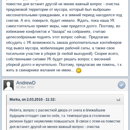
повестке дня встанет другой не менее важный вопрос - очистка
придомовой территории от мусора, который был выброшен
несознательными гражданами, и в зимний период находился под
снегом. А его, поверьте, будет немало. Ждать, пока наша УК
самостоятельно примет меры, нам придется долго. Поэтому, во
избежание конфликтов и "базара" на собраниях, считаю
целесообразным поднять этот вопрос сейчас. Предлагаю
обсудить с УК возможность заказа дополнительных контейнеров
под вывоз мусора, мобилизацию рабочей силы, а также свое
посильное участие в уборке (в любой выходной). Скорее всего,
собственными силами УК будет решать вопрос с весенней
уборкой долго и мучительно. Поэтому, предлагаю им помочь, т.к.
жить в свинарнике желания не имею...
AndrewD
02 Mar 2010
Murka, on 2.03.2010 - 11:32:
Ребята, вопрос с расчисткой двора от снега в ближайшем
будущем отпадет сам по себе, т.к. температура в столичном
регионе будет неумолимо повышаться. В связи с этим на повестке
дня встанет другой не менее важный вопрос - очистка