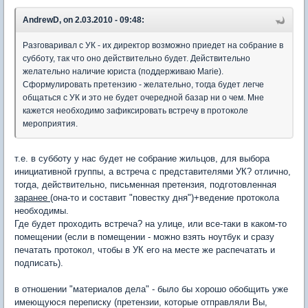
AndrewD, on 2.03.2010 - 09:48:
Разговаривал с УК - их директор возможно приедет на собрание в
субботу, так что оно действительно будет. Действительно
желательно наличие юриста (поддерживаю Marie).
Сформулировать претензию - желательно, тогда будет легче
общаться с УК и это не будет очередной базар ни о чем. Мне
кажется необходимо зафиксировать встречу в протоколе
мероприятия.
т.е. в субботу у нас будет не собрание жильцов, для выбора
инициативной группы, а встреча с представителями УК? отлично,
тогда, действительно, письменная претензия, подготовленная
заранее
(она-то и составит "повестку дня")+ведение протокола
необходимы.
Где будет проходить встреча? на улице, или все-таки в каком-то
помещении (если в помещении - можно взять ноутбук и сразу
печатать протокол, чтобы в УК его на месте же распечатать и
подписать).
в отношении "материалов дела" - было бы хорошо обобщить уже
имеющуюся переписку (претензии, которые отправляли Вы,