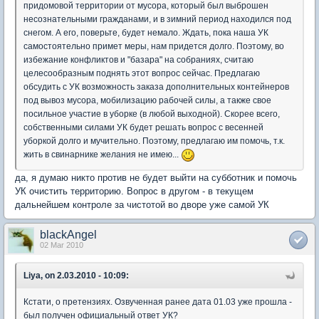
придомовой территории от мусора, который был выброшен
несознательными гражданами, и в зимний период находился под
снегом. А его, поверьте, будет немало. Ждать, пока наша УК
самостоятельно примет меры, нам придется долго. Поэтому, во
избежание конфликтов и "базара" на собраниях, считаю
целесообразным поднять этот вопрос сейчас. Предлагаю
обсудить с УК возможность заказа дополнительных контейнеров
под вывоз мусора, мобилизацию рабочей силы, а также свое
посильное участие в уборке (в любой выходной). Скорее всего,
собственными силами УК будет решать вопрос с весенней
уборкой долго и мучительно. Поэтому, предлагаю им помочь, т.к.
жить в свинарнике желания не имею...
да, я думаю никто против не будет выйти на субботник и помочь
УК очистить территорию. Вопрос в другом - в текущем
дальнейшем контроле за чистотой во дворе уже самой УК
blackAngel
02 Mar 2010
Liya, on 2.03.2010 - 10:09:
Кстати, о претензиях. Озвученная ранее дата 01.03 уже прошла -
был получен официальный ответ УК?