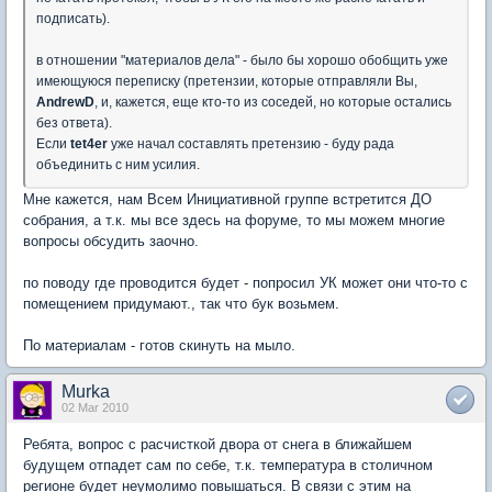
подписать).
в отношении "материалов дела" - было бы хорошо обобщить уже
имеющуюся переписку (претензии, которые отправляли Вы,
AndrewD
, и, кажется, еще кто-то из соседей, но которые остались
без ответа).
Если
tet4er
уже начал составлять претензию - буду рада
объединить с ним усилия.
Мне кажется, нам Всем Инициативной группе встретится ДО
собрания, а т.к. мы все здесь на форуме, то мы можем многие
вопросы обсудить заочно.
по поводу где проводится будет - попросил УК может они что-то с
помещением придумают., так что бук возьмем.
По материалам - готов скинуть на мыло.
Murka
02 Mar 2010
Ребята, вопрос с расчисткой двора от снега в ближайшем
будущем отпадет сам по себе, т.к. температура в столичном
регионе будет неумолимо повышаться. В связи с этим на