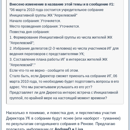
Внесено изменение в название этой темы и в сообщение #1:
"06 марта 2010 года состоится учредительное собрание
Инициативной группы ЖК "Апрелевский"
Начало собрания: Уточняется.
Место проведения собрания: Уточняется.
Повестка дня собрания:
1. Формирование Инициативной группы из числа жителей ЖК
"Апрелевский";
2. Избрание делегатов (2-3 человека) из числа участников ИГ для
ведения переговоров с представителями УК;
3. Составление плана работы ИГ в интересах жителей ЖК
"Апрелевский"."
Если что-то не верно - сообщите об этом.
Стало быть, если Директор сможет приехать на собрание ИГ, 06
марта 2010 года, то необходимо будет подготовить вопросы в его
адрес. Что мы расчитываем услышать из его уст?
Представляет ли для Директоа интерес встреча с Инициативной
группой, по крайней мере на настоящий момент времени?
Насколько я понимаю, и повестка дня, и перспектива участия
Директора УК в собрании будут яснее (или наоборот - туманнее)
по результатам сегодняшнего собрания в Ренове. Предлагаю
подождать информации от
AndrewD и Liya