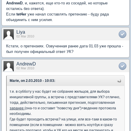
AndrewD
, и, кажется, еще кто-то из соседей, но которые
остались без ответа).
Если
tet4er
уже начал составлять претензию - буду рада
объединить с ним усилия.
Liya
02 Mar 2010
Кстати, о претензиях. Озвученная ранее дата 01.03 уже прошла -
был получен официальный ответ УК?
AndrewD
02 Mar 2010
Marie, on 2.03.2010 - 10:03:
т.е. в субботу у нас будет не собрание жильцов, для выбора
инициативной группы, а встреча с представителями УК? отлично,
тогда, действительно, письменная претензия, подготовленная
заранее
(она-то и составит "повестку дня")+ведение протокола
необходимы.
Где будет проходить встреча? на улице, или все-таки в каком-то
помещении (если в помещении - можно взять ноутбук и сразу
печатать протокол, чтобы в УК его на месте же распечатать и