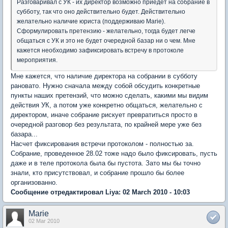
Разговаривал с УК - их директор возможно приедет на собрание в
субботу, так что оно действительно будет. Действительно
желательно наличие юриста (поддерживаю Marie).
Сформулировать претензию - желательно, тогда будет легче
общаться с УК и это не будет очередной базар ни о чем. Мне
кажется необходимо зафиксировать встречу в протоколе
мероприятия.
Мне кажется, что наличие директора на собрании в субботу
рановато. Нужно сначала между собой обсудить конкретные
пункты наших претензий, что можно сделать, какими мы видим
действия УК, а потом уже конкретно общаться, желательно с
директором, иначе собрание рискует превратиться просто в
очередной разговор без результата, по крайней мере уже без
базара...
Насчет фиксирования встречи протоколом - полностью за.
Собрание, проведенное 28.02 тоже надо было фиксировать, пусть
даже и в теле протокола была бы пустота. Зато мы бы точно
знали, кто присутствовал, и собрание прошло бы более
организованно.
Сообщение отредактировал Liya: 02 March 2010 - 10:03
Marie
02 Mar 2010