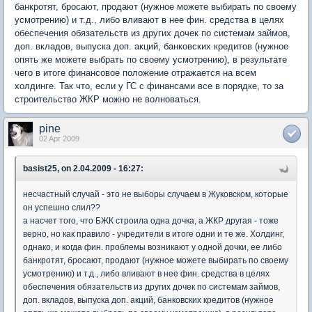
банкротят, бросают, продают (нужное можете выбирать по своему
усмотрению) и т.д., либо вливают в нее фин. средства в целях
обеспечения обязательств из других дочек по системам займов,
доп. вкладов, выпуска доп. акций, банковских кредитов (нужное
опять же можете выбрать по своему усмотрению), в результате
чего в итоге финансовое положение отражается на всем
холдинге. Так что, если у ГС с финансами все в порядке, то за
строительство ЖКР можно не волноваться.
pine
02 Apr 2009
basist25, on 2.04.2009 - 16:27:
несчастный случай - это не выборы случаем в Жуковском, которые
он успешно слил??
а насчет того, что БЖК строила одна дочка, а ЖКР другая - тоже
верно, но как правило - учредители в итоге одни и те же. Холдинг,
однако, и когда фин. проблемы возникают у одной дочки, ее либо
банкротят, бросают, продают (нужное можете выбирать по своему
усмотрению) и т.д., либо вливают в нее фин. средства в целях
обеспечения обязательств из других дочек по системам займов,
доп. вкладов, выпуска доп. акций, банковских кредитов (нужное