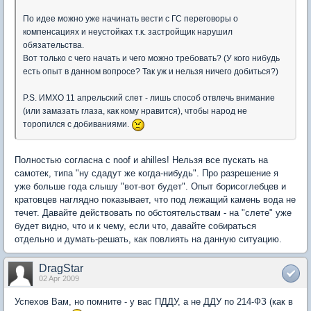
По идее можно уже начинать вести с ГС переговоры о
компенсациях и неустойках т.к. застройщик нарушил
обязательства.
Вот только с чего начать и чего можно требовать? (У кого нибудь
есть опыт в данном вопросе? Так уж и нельзя ничего добиться?)
P.S. ИМХО 11 апрельский слет - лишь способ отвлечь внимание
(или замазать глаза, как кому нравится), чтобы народ не
торопился с добиваниями.
Полностью согласна с noof и ahilles! Нельзя все пускать на
самотек, типа "ну сдадут же когда-нибудь". Про разрешение я
уже больше года слышу "вот-вот будет". Опыт борисоглебцев и
кратовцев наглядно показывает, что под лежащий камень вода не
течет. Давайте действовать по обстоятельствам - на "слете" уже
будет видно, что и к чему, если что, давайте собираться
отдельно и думать-решать, как повлиять на данную ситуацию.
DragStar
02 Apr 2009
Успехов Вам, но помните - у вас ПДДУ, а не ДДУ по 214-ФЗ (как в