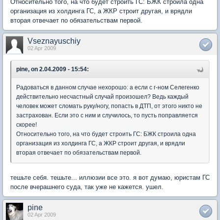
Относительно того, на что будет строить ГС: БЖК строила одна
организация из холдинга ГС, а ЖКР строит другая, и врядли
вторая отвечает по обязательствам первой.
Vseznayuschiy
02 Apr 2009
pine, on 2.04.2009 - 15:54:
Радоваться в данном случае нехорошо: а если с г-ном Селегенко
действительно несчастный случай произошел? Ведь каждый
человек может сломать руку/ногу, попасть в ДТП, от этого никто не
застрахован. Если это с ним и случилось, то пусть поправляется
скорее!
Относительно того, на что будет строить ГС: БЖК строила одна
организация из холдинга ГС, а ЖКР строит другая, и врядли
вторая отвечает по обязательствам первой.
тешьте себя. тешьте... иллюзии все это. я вот думаю, юристам ГС
после вчерашнего суда, так уже не кажется. ушел.
pine
02 Apr 2009