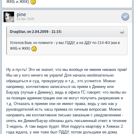
ЖКБ и ЖКК)
pine
02 Apr 2009
DragStar, on 2.04.2009 - 11:15:
Успехов Вам, но помните - у вас ПДДУ, а не ДДУ по 214-ФЗ (как в
ЖКБ и ЖКК)
Ну и пусть! Это не значит, что мы вообще не имеем никаких прав!
Мы ни у кого ничего не украли! Для начала необязательно
обращаться в суд, прокуратуру и т.д., это успеется. Можно
например, коллективно записаться на прием к Демину или
Бауэру (лучше к Демину), ведь в офисе ГС говорят, что якобы из-
за позиции администрации они не могут получить разрешение и
т.д. Отказать в приеме они не имеют права, ведь у них как у
руководителей есть часы приема по личным вопросам. Можно
направить им коллективное письмо заказным с уведомлением -
опять же Демин/Бауэр обязаны дать письменный ответ в течение
3 недель. А там видно будет. Моя подруга квартиру в Химках 2
года ждала, у нее тоже был ПДДУ, потом дольщики ее дома