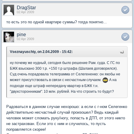
DragStar
02 Apr 2009
то есть это по одной квартире суммы? тогда понятно...
pine
02 Apr 2009
Vseznayuschiy, on 2.04.2009 - 15:42:
ну почему же нудный, сегодня было решение Рам. суда. С ГС по
БЖК взыскано 300 т.р. +150 т.р штрафа (Шалаев договорился).
Суд очень порадовала телеграмма от Селегененко: он якобы не
может присутствовать в связи с несчастным случаем.
А на
подходе еще штраф непередачу квартир в БЖК т.н.
"двухсторонникам": 10 млн. рублей. На что строить то будут?
Радоваться в данном случае нехорошо: а если с г-ном Селегенко
действительно несчастный случай произошел? Ведь каждый
человек может сломать руку/ногу, попасть в ДТП, от этого никто
не застрахован. Если это с ним и случилось, то пусть
поправляется скорее!