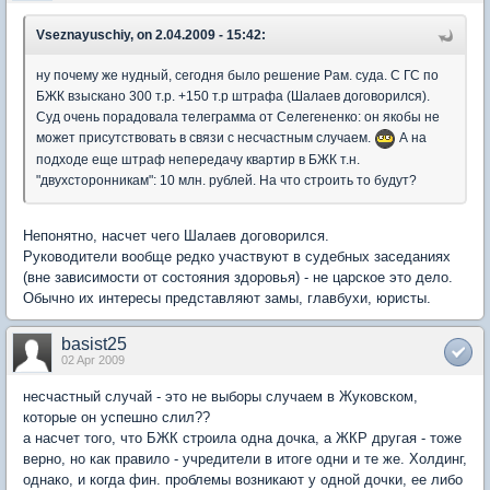
Vseznayuschiy, on 2.04.2009 - 15:42:
ну почему же нудный, сегодня было решение Рам. суда. С ГС по
БЖК взыскано 300 т.р. +150 т.р штрафа (Шалаев договорился).
Суд очень порадовала телеграмма от Селегененко: он якобы не
может присутствовать в связи с несчастным случаем.
А на
подходе еще штраф непередачу квартир в БЖК т.н.
"двухсторонникам": 10 млн. рублей. На что строить то будут?
Непонятно, насчет чего Шалаев договорился.
Руководители вообще редко участвуют в судебных заседаниях
(вне зависимости от состояния здоровья) - не царское это дело.
Обычно их интересы представляют замы, главбухи, юристы.
basist25
02 Apr 2009
несчастный случай - это не выборы случаем в Жуковском,
которые он успешно слил??
а насчет того, что БЖК строила одна дочка, а ЖКР другая - тоже
верно, но как правило - учредители в итоге одни и те же. Холдинг,
однако, и когда фин. проблемы возникают у одной дочки, ее либо