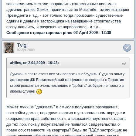
зашевелились и стали направлять коллективные письма в
администрацию Химок, правительство Моск.обл., администрацию
Президента и т.д. - вот только тогда произошли существенные
сдвиги и деньги у застройщика на завершение строительства
сразу нашлись, и разрешение нарисовалось и т.д..
Сообщение отредактировал pine: 02 April 2009 - 12:38
Tvigi
02 Apr 2009
ahilles, on 2.04.2009 - 10:43:
Думаю на слете стоит все эти вопросы и обсудить. Судя по опыту
дольщиков ЖК Борисоглебский конфликтные вопросы с Гарантия-
строй решаются очень неспешно и "добить" их будет не просто в
любом случае!
Может луччше "добивать" в смысле получения разрешения,
постройки домов, передачи квартир в установленном порядке и
оформления прав собствености, а взыскание неустоек оставить
до тех пор, пока у покупателей не появятся свидетельства о
праве собственности на квартиры? Ведь по ПДДУ застройщик не
несет никаких обязательств по своевременной сдаче дома в