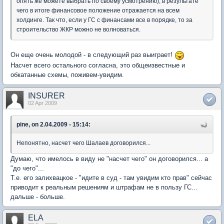
опять же можете выбрать по своему усмотрению), в результате
чего в итоге финансовое положение отражается на всем
холдинге. Так что, если у ГС с финансами все в порядке, то за
строительство ЖКР можно не волноваться.
Он еще очень молодой - в следующий раз выиграет!
Насчет всего остального согласна, это общеизвестные и
обкатанные схемы, поживем-увидим.
INSURER
02 Apr 2009
pine, on 2.04.2009 - 15:14:
Непонятно, насчет чего Шалаев договорился...
Думаю, что имелось в виду не "насчет чего" он договорился... а
"до чего"...
Т.е. его залихвацкое - "идите в суд - там увидим кто прав" сейчас
приводит к реальным решениям и штрафам не в пользу ГС...
дальше - больше.
ELA