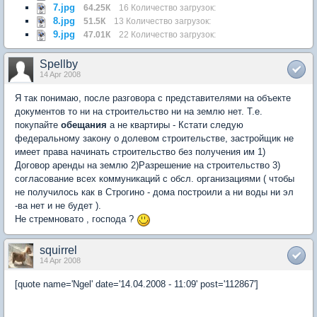
7.jpg
64.25К
16 Количество загрузок:
8.jpg
51.5К
13 Количество загрузок:
9.jpg
47.01К
22 Количество загрузок:
Spellby
14 Apr 2008
Я так понимаю, после разговора с представителями на объекте
документов то ни на строительство ни на землю нет. Т.е.
покупайте
обещания
а не квартиры - Кстати следую
федеральному закону о долевом строительстве, застройщик не
имеет права начинать строительство без получения им 1)
Договор аренды на землю 2)Разрешение на строительство 3)
согласование всех коммуникаций с обсл. организациями ( чтобы
не получилось как в Строгино - дома построили а ни воды ни эл
-ва нет и не будет ).
Не стремновато , господа ?
squirrel
14 Apr 2008
[quote name='Ngel' date='14.04.2008 - 11:09' post='112867']