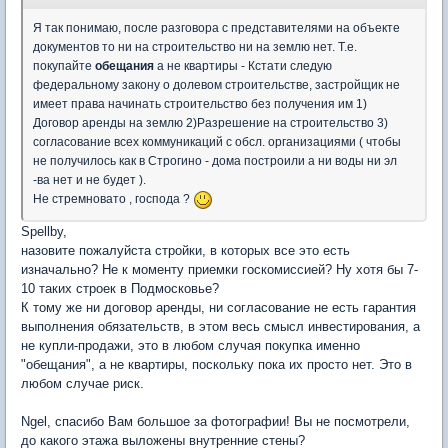
Я так понимаю, после разговора с представителями на объекте
документов то ни на строительство ни на землю нет. Т.е.
покупайте
обещания
а не квартиры - Кстати следую
федеральному закону о долевом строительстве, застройщик не
имеет права начинать строительство без получения им 1)
Договор аренды на землю 2)Разрешение на строительство 3)
согласование всех коммуникаций с обсл. организациями ( чтобы
не получилось как в Строгино - дома построили а ни воды ни эл
-ва нет и не будет ).
Не стремновато , господа ?
Spellby,
назовите пожалуйста стройки, в которых все это есть
изначально? Не к моменту приемки госкомиссией? Ну хотя бы 7-
10 таких строек в Подмосковье?
К тому же ни договор аренды, ни согласование не есть гарантия
выполнения обязательств, в этом весь смысл инвестирования, а
не купли-продажи, это в любом случая покупка именно
"обещания", а не квартиры, поскольку пока их просто нет. Это в
любом случае риск.
Ngel, спасибо Вам большое за фотографии! Вы не посмотрели,
до какого этажа выложены внутренние стены?