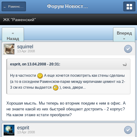
Форум Новостройки
← Раменское
ЖК "Рaменский"
«
Вперед
Назад
»
squirrel
13 Apr 2008
esprit, on 13.04.2008 - 20:31:
Ну в частности
А еще хочется посмотреть как стены сделаны
(а то в соседнем Раменском-парке между кирпичами цемент на 2-
3 см из стены выдается
), окна, двери...
Хорошая мысль. Мы теперь во вторник поедим к ним в офис. А
не знаете какой из них быстрей обещают достроить - 2 корпус?
На каком этаже кстати преобрели?
esprit
13 Apr 2008