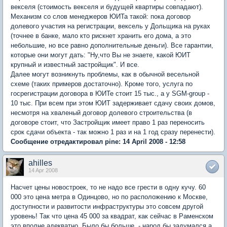
векселя (стоимость векселя и будущей квартиры совпадают).
Механизм со слов менеджеров ЮИТа такой: пока договор
долевого участия на регистрации, вексель у Дольщика на руках
(точнее в банке, мало кто рискнет хранить его дома, а это
небольшие, но все равно дополнительные деньги). Все гарантии,
которые они могут дать: "Ну,что Вы не знаете, какой ЮИТ
крупный и известный застройщик". И все.
Далее могут возникнуть проблемы, как в обычной весельной
схеме (таких примеров достаточно). Кроме того, услуга по
госрегистрации договора в ЮИТе стоит 15 тыс., а у SGM-group -
10 тыс. При всем при этом ЮИТ задерживает сдачу своих домов,
несмотря на хваленый договор долевого строительства (в
договоре стоит, что Застройщик имеет право 1 раз переносить
срок сдачи объекта - так можно 1 раз и на 1 год сразу перенести).
Сообщение отредактировал pine: 14 April 2008 - 12:58
ahilles
14 Apr 2008
Насчет цены новостроек, то не надо все грести в одну кучу. 60
000 это цена метра в Одинцово, но по расположению к Москве,
доступности и развитости инфраструктуры это совсем другой
уровень! Так что цена 45 000 за квадрат, как сейчас в Раменском
это вполне адекватно. Было бы больше, - народ бы задумался а