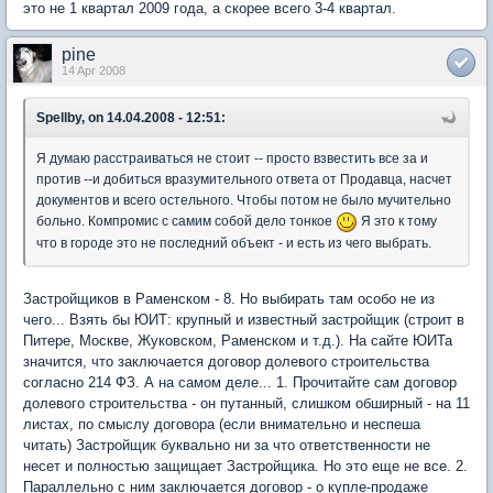
это не 1 квартал 2009 года, а скорее всего 3-4 квартал.
pine
14 Apr 2008
Spellby, on 14.04.2008 - 12:51:
Я думаю расстраиваться не стоит -- просто взвестить все за и
против --и добиться вразумительного ответа от Продавца, насчет
документов и всего остельного. Чтобы потом не было мучительно
больно. Компромис с самим собой дело тонкое
Я это к тому
что в городе это не последний объект - и есть из чего выбрать.
Застройщиков в Раменском - 8. Но выбирать там особо не из
чего... Взять бы ЮИТ: крупный и известный застройщик (строит в
Питере, Москве, Жуковском, Раменском и т.д.). На сайте ЮИТа
значится, что заключается договор долевого строительства
согласно 214 ФЗ. А на самом деле... 1. Прочитайте сам договор
долевого строительства - он путанный, слишком обширный - на 11
листах, по смыслу договора (если внимательно и неспеша
читать) Застройщик буквально ни за что ответственности не
несет и полностью защищает Застройщика. Но это еще не все. 2.
Параллельно с ним заключается договор - о купле-продаже