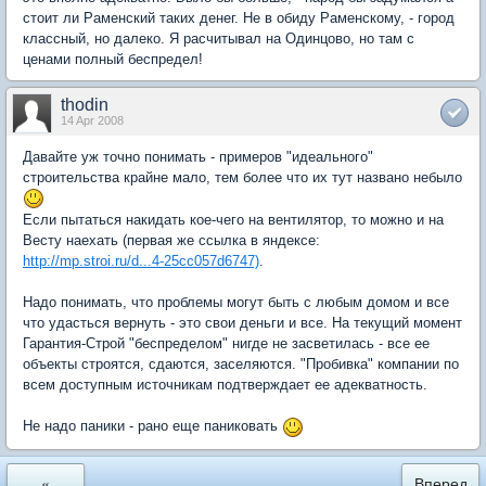
стоит ли Раменский таких денег. Не в обиду Раменскому, - город
классный, но далеко. Я расчитывал на Одинцово, но там с
ценами полный беспредел!
thodin
14 Apr 2008
Давайте уж точно понимать - примеров "идеального"
строительства крайне мало, тем более что их тут названо небыло
Если пытаться накидать кое-чего на вентилятор, то можно и на
Весту наехать (первая же ссылка в яндексе:
http://mp.stroi.ru/d...4-25cc057d6747)
.
Надо понимать, что проблемы могут быть с любым домом и все
что удасться вернуть - это свои деньги и все. На текущий момент
Гарантия-Строй "беспределом" нигде не засветилась - все ее
объекты строятся, сдаются, заселяются. "Пробивка" компании по
всем доступным источникам подтверждает ее адекватность.
Не надо паники - рано еще паниковать
«
Вперед