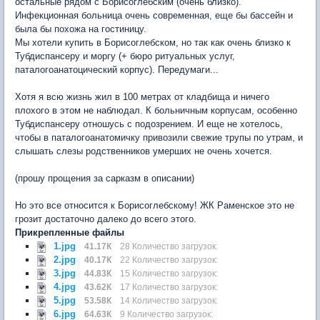
остальные рядом с Борисоглебским (очень близко).
Инфекционная больница очень современная, еще бы бассейн и
была бы похожа на гостиницу.
Мы хотели купить в Борисоглебском, но так как очень близко к
Тубдиспансеру и моргу (+ бюро ритуальных услуг,
паталогоанатоцический корпус). Передумаги...
Хотя я всю жизнь жил в 100 метрах от кладбища и ничего
плохого в этом не наблюдал. К больничным корпусам, особенно
Тубдиспансеру отношусь с подозрением. И еще не хотелось,
чтобы в паталогоанатомичку привозили свежие трупы по утрам, и
слышать слезы родственников умерших не очень хочется.
(прошу прощения за сарказм в описании)
Но это все относится к Борисоглебскому! ЖК Раменское это не
грозит достаточно далеко до всего этого.
Прикрепленные файлы
1.jpg
41.17К
28 Количество загрузок:
2.jpg
40.17К
22 Количество загрузок:
3.jpg
44.83К
15 Количество загрузок:
4.jpg
43.62К
17 Количество загрузок:
5.jpg
53.58К
14 Количество загрузок:
6.jpg
64.63К
9 Количество загрузок: