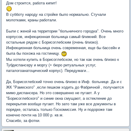
Дом строится, работа кипит!
В субботу народу на стройке было нормально. Стучали
молотками, краны работали.
Были с женой на территории "больничного городка". Очень много
корпусов, инфекционная больница самый ближний. Все
остальные рядом с Борисоглебским (очень близко).
Инфекционная больница очень современная, еще бы бассейн и
была бы похожа на гостиницу.
Мы хотели купить в Борисоглебском, но так как очень близко к
Тубдиспансеру и моргу (+ бюро ритуальных услуг,
паталогоанатоцический корпус). Передумаги...
Да, Борисоглебский точно очень близко в Инф. больнице. Да и с
ЖК "Рамеского" ,если пешком ходить до Фабричной , получается
мимо диспансера. Но это совершенно не пугает. А у
"Борисоглебского" и синие окна смущают, а остекление до
перекрытия вообще пугает. Но зато там уже все документы в
порядке, осталась только Госкомиссия. Ну и подороже там
конечно почти на 10 000 р. кв.м.
Спасибо, за фотки.