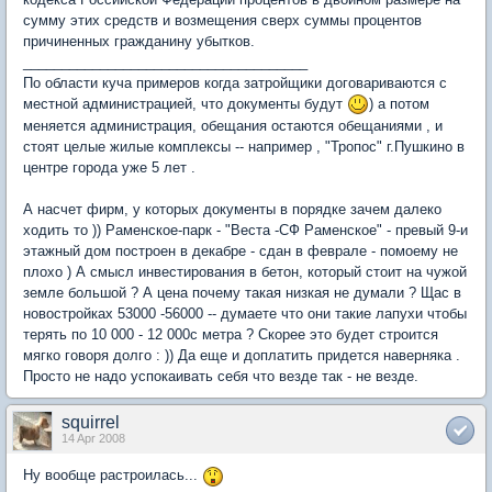
сумму этих средств и возмещения сверх суммы процентов
причиненных гражданину убытков.
_____________________________________
По области куча примеров когда затройщики договариваются с
местной администрацией, что документы будут
) а потом
меняется администрация, обещания остаются обещаниями , и
стоят целые жилые комплексы -- например , "Тропос" г.Пушкино в
центре города уже 5 лет .
А насчет фирм, у которых документы в порядке зачем далеко
ходить то )) Раменское-парк - "Веста -СФ Раменское" - превый 9-и
этажный дом построен в декабре - сдан в феврале - помоему не
плохо ) А смысл инвестирования в бетон, который стоит на чужой
земле большой ? А цена почему такая низкая не думали ? Щас в
новостройках 53000 -56000 -- думаете что они такие лапухи чтобы
терять по 10 000 - 12 000с метра ? Скорее это будет строится
мягко говоря долго : )) Да еще и доплатить придется наверняка .
Просто не надо успокаивать себя что везде так - не везде.
squirrel
14 Apr 2008
Ну вообще растроилась...