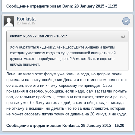
Сообщение отредактировал Dann: 28 January 2015 - 11:35
Konkista
28 Jan 2015
elenamix, on 27 Jan 2015 - 18:21:
Хочу обратиться к Денису,Жене,Егору,Вите,Андрею и другим
соседям-участникам когда-то существовавшей инициативной
группы: может попробуем еще раз? А может быть и еще кто-
нибудь примкнёт.
Лена, не читал этот форум уже больше года, но добрые люди
прислали на почту сообщение Дена и я с его мнением полностью
согласен, все это ни к чему хорошему не приведет. Свои
показания я сверяю, уборщика, если надо, сам заставлю помыть
пол, остальные проблемы, если они возникают, тоже сам решаю,
привык уже. Любому из тех людей, с кем я общаюсь, я никогда
не откажу в помощи, но делать что то за наш планктон, который
не может оторвать пятую точку от дивана на 20 минут, я не буду.
Сообщение отредактировал Konkista: 28 January 2015 - 16:20