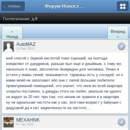
Форум Новостройки
← Хлебниково
Госпитальная, д.8
«
Вперед
Назад
»
AutoMAZ
13 Dec 2014
мой способ с борной кислотой тоже хороший, на полгода
избавляет от дандриков, раньше был ещё и дешёвым, к тому же,
насколько я знаю, абсолютно безвредно для человека. Узнал я
кстати у мамы своей, оказывается, тараканы есть у соседей, но к
маме моей не заползают ибо они с папой большие любители
проветриваний помещений, это значит, что окна во всей квартире
открыты постоянно, а дандры этого не любят, реально ни одного
не видел за 20 лет, при том, что ничем не травили и в квартире
ну не идеальная чистота как у нас, всё-таки возраст у бабушки с
дедушкой да и нет зацикленности на чистоте,....
MEXAHNK
07 Jan 2015