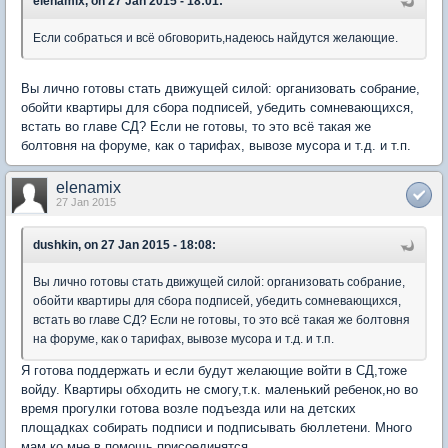
elenamix, on 27 Jan 2015 - 18:01:
Если собраться и всё обговорить,надеюсь найдутся желающие.
Вы лично готовы стать движущей силой: организовать собрание,
обойти квартиры для сбора подписей, убедить сомневающихся,
встать во главе СД? Если не готовы, то это всё такая же
болтовня на форуме, как о тарифах, вывозе мусора и т.д. и т.п.
elenamix
27 Jan 2015
dushkin, on 27 Jan 2015 - 18:08:
Вы лично готовы стать движущей силой: организовать собрание,
обойти квартиры для сбора подписей, убедить сомневающихся,
встать во главе СД? Если не готовы, то это всё такая же болтовня
на форуме, как о тарифах, вывозе мусора и т.д. и т.п.
Я готова поддержать и если будут желающие войти в СД,тоже
войду. Квартиры обходить не смогу,т.к. маленький ребенок,но во
время прогулки готова возле подъезда или на детских
площадках собирать подписи и подписывать бюллетени. Много
мам ко мне в помощь присоединятся.