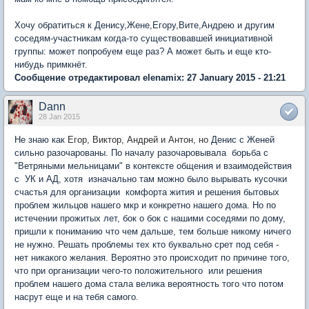
Хочу обратиться к Денису,Жене,Егору,Вите,Андрею и другим
соседям-участникам когда-то существовавшей инициативной
группы: может попробуем еще раз? А может быть и еще кто-
нибудь примкнёт.
Сообщение отредактировал elenamix: 27 January 2015 - 21:21
Dann
28 Jan 2015
Не знаю как
Егор, Виктор, Андрей и Антон, но
Денис с Женей
сильно разочарованы. По началу разочаровывала борьба с
"Ветряными мельницами" в контексте общения и взаимодействия
с УК и АД, хотя изначально там можно было вырывать кусочки
счастья для организации комфорта жития и решения бытовых
проблем жильцов нашего мкр и конкретно нашего дома. Но по
истечении прожитых лет, бок о бок с нашими соседями по дому,
пришли к пониманию что чем дальше, тем больше никому ничего
не нужно. Решать проблемы тех кто буквально срет под себя -
нет никакого желания. Вероятно это происходит по причине того,
что при организации чего-то положительного или решения
проблем нашего дома стала велика вероятность того что потом
насрут еще и на тебя самого.