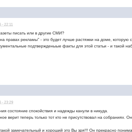
 - 22:11
 газеты писать или в другие СМИ?
на правах рекламы" - это будет лучше растяжки на доме, которую с
ументальные подтвержденыые факты для этой статьи - и такой наб
 - 23:29
ния состояние спокойствия и надежды канули в никуда.
ое верит теперь только тот кто не присутствовал на собраниях. Он
н такой замечательный и хороший это Вы зря!!! Он прекрасно понима