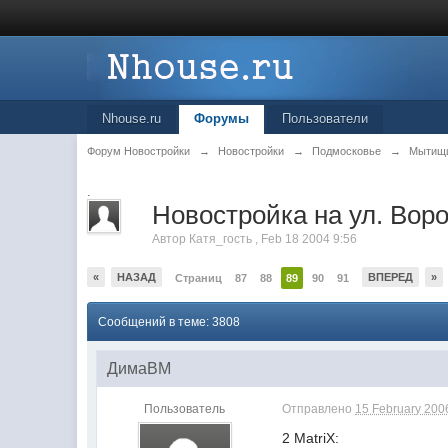
Nhouse.ru
Форумы
Пользователи
Форум Новостройки
→
Новостройки
→
Подмосковье
→
Мытищ
.
Новостройка на ул. Вор
Автор
Катя_гость
,
Feb 18 2004 9:56
«
НАЗАД
ВПЕРЕД
»
Страниц
87
88
89
90
91
Сообщений в теме: 3808
ДимаВМ
Пользователь
Отправлено
15 February 2006
2 MatriX: