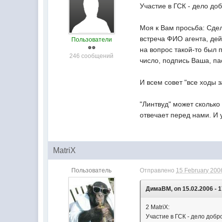
Участие в ГСК - дело до
Моя к Вам просьба: Сдел
встреча ФИО агента, де
Пользователи
на вопрос такой-то был по
246 сообщений
число, подпись Ваша, па
И всем совет "все ходы 
"Линтвуд" может сколько
отвечает перед нами. И 
MatriX
Пользователь
Отправлено
15 February 2006
ДимаВМ, on 15.02.2006 - 1
2 MatriX:
Участие в ГСК - дело добр