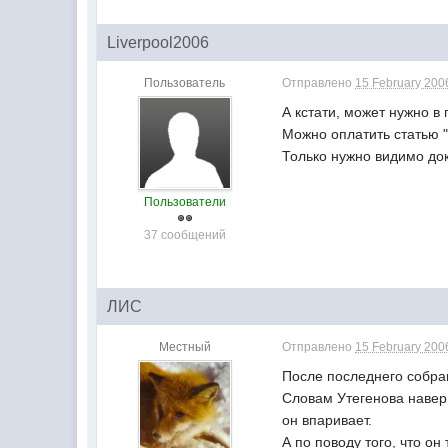
Liverpool2006
Пользователь
Отправлено
15 February 2006
А кстати, может нужно в
Можно оплатить статью "
Только нужно видимо док
Пользователи
37 сообщений
ЛИС
Местный
Отправлено
15 February 2006
После последнего собра
Словам Утегенова наверн
он впаривает.
А по поводу того, что о