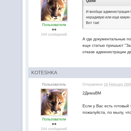
Quote
И вообще администрация М
нерадивую или еще какую
Вот так!
Пользователи
244 сообщений
А где документальные п
еще статью пришьют "За
отказе администрации де
KOTESHKA
Пользователь
Отправлено
16 February 2006
2ДимаВМ
Если у Вас есть готовый
пожалуйста, по мылу, чт
Пользователи
244 сообщений