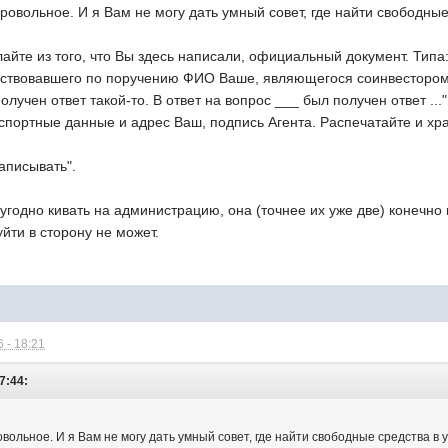
бровольное. И я Вам не могу дать умный совет, где найти свободны
айте из того, что Вы здесь написали, официальный документ. Типа:
йствовавшего по поручению ФИО Ваше, являющегося соинвестором с
лучен ответ такой-то. В ответ на вопрос ___ был получен ответ ..."пол
спортные данные и адрес Ваш, подпись Агента. Распечатайте и хра
записывать".
 угодно кивать на администрацию, она (точнее их уже две) конечно
уйти в сторону не может.
 - 18:21
7:44:
овольное. И я Вам не могу дать умный совет, где найти свободные средства в