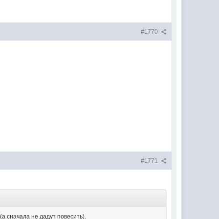
#1770
#1771
(а сначала не дадут повесить).