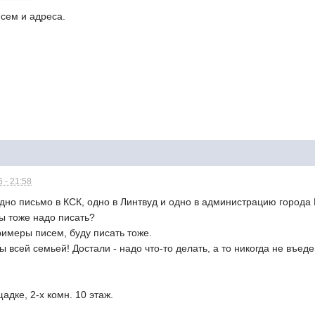
сем и адреса.
 - 21:58
одно письмо в КСК, одно в Линтвуд и одно в администрацию город
ы тоже надо писать?
имеры писем, буду писать тоже.
ы всей семьей! Достали - надо что-то делать, а то никогда не въеде
адке, 2-х комн. 10 этаж.