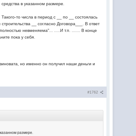
е средства в указанном размере.
 Такого-то числа в период с __ по __ состоялась
троительства __ согласно Договора___. В ответ
ностью невменяема"... .....И т.п. ....... В конце
ните пока у себя.
 виновата, но именно он получил наши деньги и
#1762
 указанном размере.