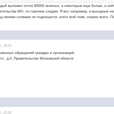
ждый выложил почти 80000 зеленых, а некоторые еще болше, а сей
тельства МО, по горячим следам. Я вот, например, в выходные на
д своими словами не подпишется, агент мой тоже, скорее всего. По
 - 18:40
ьменных обращений граждан и организаций:
пл., д.6, Правительство Московской области
 - 20:56