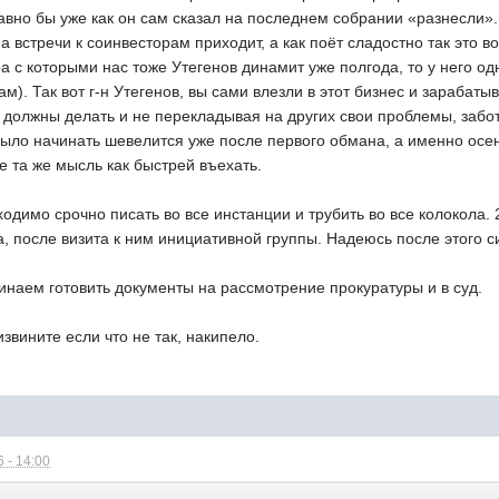
авно бы уже как он сам сказал на последнем собрании «разнесли». 
а встречи к соинвесторам приходит, а как поёт сладостно так это
а с которыми нас тоже Утегенов динамит уже полгода, то у него од
ам). Так вот г-н Утегенов, вы сами влезли в этот бизнес и зарабаты
то должны делать и не перекладывая на других свои проблемы, забо
было начинать шевелится уже после первого обмана, а именно осен
ве та же мысль как быстрей въехать.
одимо срочно писать во все инстанции и трубить во все колокола.
, после визита к ним инициативной группы. Надеюсь после этого си
чинаем готовить документы на рассмотрение прокуратуры и в суд.
звините если что не так, накипело.
 - 14:00