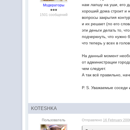
нам лапшу на уши, его д
Модераторы
хороший дома строит и н
1501 сообщений
вопросы закрытия контур
и их решает (по его слов
эти деньги делать то, ч
подчеркнуть, что нужно 
что теперь у всех в голо
На данный момент необх
от администрации города
чем следует.
А так всё правильно, на
P. S. Уважаемые соседи и
KOTESHKA
Пользователь
Отправлено
16 February 2006