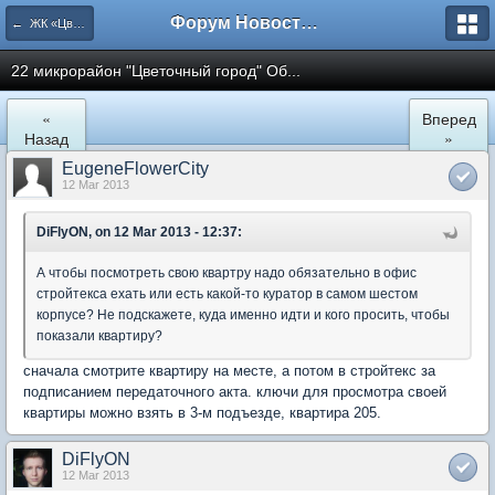
Форум Новостройки
← ЖК «Цветочный город» Микрорайон 22
22 микрорайон "Цветочный город" Об...
«
Вперед
Назад
»
EugeneFlowerCity
12 Mar 2013
DiFlyON, on 12 Mar 2013 - 12:37:
А чтобы посмотреть свою квартру надо обязательно в офис
стройтекса ехать или есть какой-то куратор в самом шестом
корпусе? Не подскажете, куда именно идти и кого просить, чтобы
показали квартиру?
сначала смотрите квартиру на месте, а потом в стройтекс за
подписанием передаточного акта. ключи для просмотра своей
квартиры можно взять в 3-м подъезде, квартира 205.
DiFlyON
12 Mar 2013