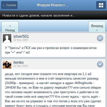
Форум Новостройки
← Голубое
Новости о сдаче домов, начале заселения и...
«
Вперед
Назад
»
silver501
22 Nov 2007
У "Триссы" и ПСХ как раз и прописан вопрос о взаиморасчетах
при "+" или"-" м2.
ilenko
22 Nov 2007
да-да, вот сегодня мне сказали что моя квартира на 1,1 м2
меньше оплаченного и мне в счёт квартплаты зачислят разницу
(31000р - примерно) - а насчёт нападок в адрес MrBrightside -
ЗАЧЕМ Вы так, он Вам чо дорогу перешёл??? или сильно обидно
что человек нашёл возможность уже приступить к работам и по
такой схеме себе всё замутил??? Кто хочет ждать - пусть ждёт -
Вас же ни кто не упрекает в том что потом у всех кто уже сделал
ремонт будут жить и слушать с опухшим мозгом как Вы свои