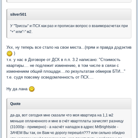
silver501
У "Триссы" и ПСХ как раз и прописан вопрос о взаиморасчетах при
"+" или"-" м2.
Ухх, ну теперь все стало на свои места...(прям и правда дэдэктив
)
т.к. у нас в Договоре от ДСК в п.п. 3.2 написано: "Стоимость
квартиры.... не подлежит изменению, в том числе в связи с
изменением общей площади....по результатам обмеров БТИ..."
т.е. судя повсему осведомленность от ПСХ....
Ну да лана
Quote
да-да, вот сегодня мне сказали что моя квартира на 1,1 м2
меньше оплаченного и мне в счёт квартплаты зачислят разницу
(31000р - примерно) - а насчёт нападок в адрес MrBrightside -
ЗАЧЕМ Вы так, он Вам чо дорогу перешёл??? или сильно обидно