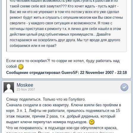
что человек нашёл возможность уже приступить к работам и по
такой схеме себе всё замутил??? Кто хочет ждать - пусть ждёт -
Вас же ни кто не упрекает в том что потом у всех кто уже сделал
ремонт будут жить и слушать с опухшим мозгом как Вы свои стены
сверлите - у каждого своя ситуация и возможности. Я тоже с
пятницы приступаю к ремонту т.к. я лично для себя нашёл в этом
действии целый ряд субъективных преимуществ... Давайте
постараемся не оскорблять друг друга. Мы тут вроде для другого
собираемся или я не прав?
Если кого то оскорбил?! то сорри не хотел, буду работать над
собой
Сообщение отредактировал GueroSF: 22 November 2007 - 22:18
Moskee
23 Nov 2007
Спешу поделиться. Только что из Голубого.
Сначала сходили в свою кваритру. Ключи взяли без проблем в
корп. 3 п. 1. Лифты не работали, пришлось подниматься на 15
этаж пешком, причем 2 раза, т.к. добрый дяденька, который
выдает ключи перепутал номера подъездов.
Что не понравилось: в подъезде кое-где облупляется краска,