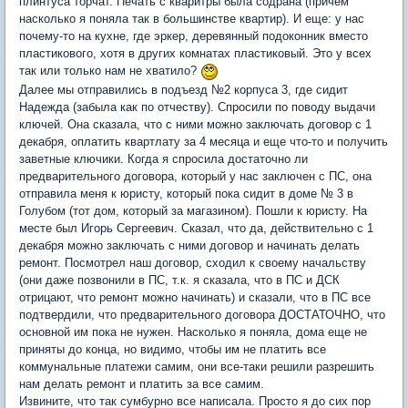
плинтуса торчат. Печать с кваритры была содрана (причем
насколько я поняла так в большинстве квартир). И еще: у нас
почему-то на кухне, где эркер, деревянный подоконник вместо
пластикового, хотя в других комнатах пластиковый. Это у всех
так или только нам не хватило?
Далее мы отправились в подъезд №2 корпуса 3, где сидит
Надежда (забыла как по отчеству). Спросили по поводу выдачи
ключей. Она сказала, что с ними можно заключать договор с 1
декабря, оплатить квартлату за 4 месяца и еще что-то и получить
заветные ключики. Когда я спросила достаточно ли
предварительного договора, который у нас заключен с ПС, она
отправила меня к юристу, который пока сидит в доме № 3 в
Голубом (тот дом, который за магазином). Пошли к юристу. На
месте был Игорь Сергеевич. Сказал, что да, действительно с 1
декабря можно заключать с ними договор и начинать делать
ремонт. Посмотрел наш договор, сходил к своему начальству
(они даже позвонили в ПС, т.к. я сказала, что в ПС и ДСК
отрицают, что ремонт можно начинать) и сказали, что в ПС все
подтвердили, что предварительного договора ДОСТАТОЧНО, что
основной им пока не нужен. Насколько я поняла, дома еще не
приняты до конца, но видимо, чтобы им не платить все
коммунальные платежи самим, они все-таки решили разрешить
нам делать ремонт и платить за все самим.
Извините, что так сумбурно все написала. Просто я до сих пор