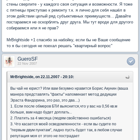
стены сверлите - у каждого своя ситуация и возможности. Я тоже
с пятницы приступаю к ремонту т.к. я лично для себя нашёл в
этом действии целый ряд субъективных преимуществ... Давайте
постараемся не оскорблять друг друга. Мы тут вроде для другого
собираемся или я не прав?
MrBrightside +1 спасибо за набойку, если бы не Ваше сообщение
то я бы сегодня не поехал решать "квартирный вопрос"
GueroSF
22 Nov 2007
MrBrightside, on 22.11.2007 - 20:10:
Вы чай не юрист? Или вам безумно нравится Борис Акунин (ваша
манера представлять "факты" напоминает метод дедукции
Эраста Фандорина, это раз, это два....)
1. Если после обмеров БТИ выяснится,что у вас на 0,56 кв.м
больше, вам надо будет доплать...
2. Платить за 4 месяца (людям свойственно ошибаться)
3. Что касается моей осведомленности - если вы судите по
"первым двум пунктам", ладно пусть будет так, в любом случае
репутация моя от этого не пострадает