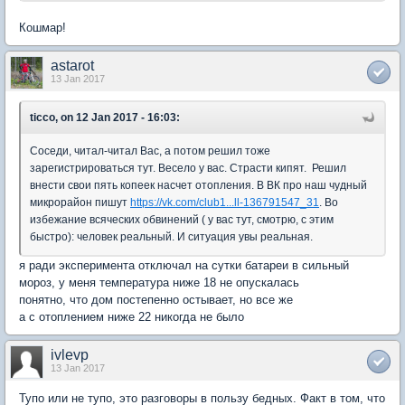
Кошмар!
astarot
13 Jan 2017
ticco, on 12 Jan 2017 - 16:03:
Соседи, читал-читал Вас, а потом решил тоже
зарегистрироваться тут. Весело у вас. Страсти кипят. Решил
внести свои пять копеек насчет отопления. В ВК про наш чудный
микрорайон пишут
https://vk.com/club1...ll-136791547_31
. Во
избежание всяческих обвинений ( у вас тут, смотрю, с этим
быстро): человек реальный. И ситуация увы реальная.
я ради эксперимента отключал на сутки батареи в сильный
мороз, у меня температура ниже 18 не опускалась
понятно, что дом постепенно остывает, но все же
а с отоплением ниже 22 никогда не было
ivlevp
13 Jan 2017
Тупо или не тупо, это разговоры в пользу бедных. Факт в том, что