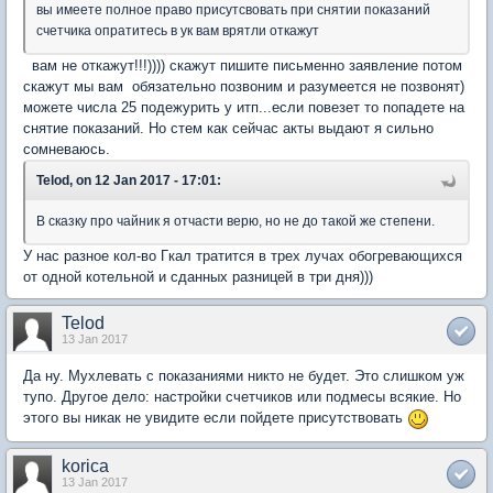
вы имеете полное право присутсвовать при снятии показаний
счетчика опратитесь в ук вам врятли откажут
вам не откажут!!!)))) скажут пишите письменно заявление потом
скажут мы вам обязательно позвоним и разумеется не позвонят)
можете числа 25 подежурить у итп...если повезет то попадете на
снятие показаний. Но стем как сейчас акты выдают я сильно
сомневаюсь.
Telod, on 12 Jan 2017 - 17:01:
В сказку про чайник я отчасти верю, но не до такой же степени.
У нас разное кол-во Гкал тратится в трех лучах обогревающихся
от одной котельной и сданных разницей в три дня)))
Telod
13 Jan 2017
Да ну. Мухлевать с показаниями никто не будет. Это слишком уж
тупо. Другое дело: настройки счетчиков или подмесы всякие. Но
этого вы никак не увидите если пойдете присутствовать
korica
13 Jan 2017