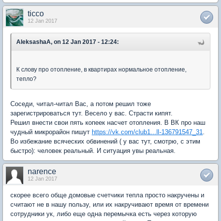
ticco
12 Jan 2017
AleksashaA, on 12 Jan 2017 - 12:24:
К слову про отопление, в квартирах нормальное отопление,
тепло?
Соседи, читал-читал Вас, а потом решил тоже
зарегистрироваться тут. Весело у вас. Страсти кипят.
Решил внести свои пять копеек насчет отопления. В ВК про наш
чудный микрорайон пишут
https://vk.com/club1...ll-136791547_31
.
Во избежание всяческих обвинений ( у вас тут, смотрю, с этим
быстро): человек реальный. И ситуация увы реальная.
narence
12 Jan 2017
скорее всего обще домовые счетчики тепла просто накручены и
считают не в нашу пользу, или их накручивают время от времени
сотрудники ук, либо еще одна перемычка есть через которую