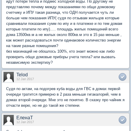
идут потери тепла и подмес холодной воды. По другому не
представляю почему между показаниями по обще домовому
счетчику и ИПУ такая разница, что ОДН получается чуть ли
больше чем показания ИПУ( судя по отзывам жильцов которые
сравнивали показания сумм по ипу и в платежке и по тем домам
которые платили по ипу)..... площадь жилых помещений всего
дома 13500кв.м а не жилых около 800кв.м это в 15 раз меньше ,
как может расходоваться почти одинаковое количество энергии
на такие разные помещения?
без махинаций не обошлось 100%, кто знает можно как либо
проверить обще домовые приборы учета тепла? или вызвать
независимую экспертизу?
Telod
12 Jan 2017
Судя по актам, на подогрев куба воды для ГВС в домах первой
очереди тратится примерно в 2 раза меньше гигакалорий, чем в
домах второй очереди. Мне это не понятно. В сказку про чайник я
отчасти верю, но не до такой же степени.
ЕленаТ
12 Jan 2017