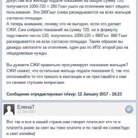
допустим все жильцы подали показания на общую сумму 720,
получается 1000-720 = 280 Гкал ушло на отопление мест общего
пользования. Эти 280Гкал снова раскидываются на всех жильцов
согласно площади.
А теперь внимание, почему это не выгодно, если это делает
СЖИ. Сжи собрало показаний на сумму 720, но в формулу
подставило число 120, получилось 1000-120 = 880Гкл. 880 Гкал
раскидывается на всех согласно площади. Таким образом вы
дважды заплатите за отопление, один раз по ИПУ, второй раз на
общедомовые нужды.
Вы думаете СЖИ правильно просуммирует показания жильцов?
СЖИ скажет, что остальные жильцы подали показания 0, так что
оплачивайте то что пришло в квитанции и не приставайте к нам
со своими глупыми вопросами.
Сообщение отредактировал ivlevp: 12 January 2017 - 18:23
ЕленаТ
12 Jan 2017
Вот так и все в нашей стране,нам говорят плати,вот кто то и
платит!а разве за свет вы тоже платите и по такой же схеме?одн
а свет копейки)