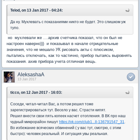
Telod, on 13 Jan 2017 - 04:24:
Да ну. Мухлевать с показаниями никто не будет. Это слишком уж
тупо.
но мухлевали же ....архив счетчика показал, что он был не
настроен наверно))) и показывал в начале отрицательные
значения, что не мешало УК рисовать акты с плюсиком,
пытались отключать, как то частично, прибор пытаясь выровнять
показания. ахив прибора учета отличная вещь.
AleksashaA
13 Jan 2017
ticco, on 12 Jan 2017 - 16:03:
Соседи, читал-читал Вас, а потом решил тоже
зарегистрироваться тут. Весело у вас. Страсти кипят.
Решил внести свои пять копеек насчет отопления. В ВК про наш
чудный микрорайон пишут
https://vk.com/club1...ll-136791547_31
.
Во избежание всяческих обвинений ( у вас тут, смотрю, с этим
быстро): человек реальный. И ситуация увы реальная.