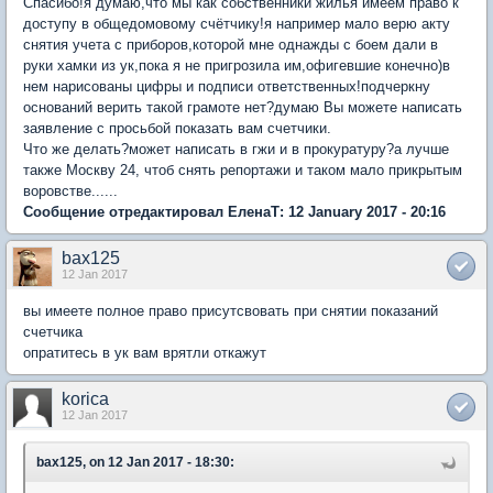
Спасибо!я думаю,что мы как собственники жилья имеем право к
доступу в общедомовому счётчику!я например мало верю акту
снятия учета с приборов,которой мне однажды с боем дали в
руки хамки из ук,пока я не пригрозила им,офигевшие конечно)в
нем нарисованы цифры и подписи ответственных!подчеркну
оснований верить такой грамоте нет?думаю Вы можете написать
заявление с просьбой показать вам счетчики.
Что же делать?может написать в гжи и в прокуратуру?а лучше
также Москву 24, чтоб снять репортажи и таком мало прикрытым
воровстве......
Сообщение отредактировал ЕленаТ: 12 January 2017 - 20:16
bax125
12 Jan 2017
вы имеете полное право присутсвовать при снятии показаний
счетчика
опратитесь в ук вам врятли откажут
korica
12 Jan 2017
bax125, on 12 Jan 2017 - 18:30: