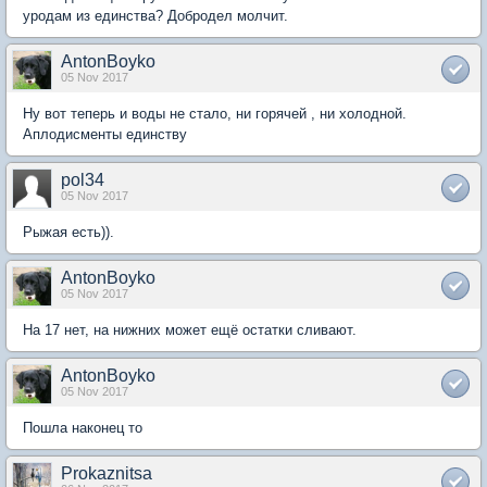
уродам из единства? Добродел молчит.
AntonBoyko
05 Nov 2017
Ну вот теперь и воды не стало, ни горячей , ни холодной.
Аплодисменты единству
pol34
05 Nov 2017
Рыжая есть)).
AntonBoyko
05 Nov 2017
На 17 нет, на нижних может ещё остатки сливают.
AntonBoyko
05 Nov 2017
Пошла наконец то
Prokaznitsa