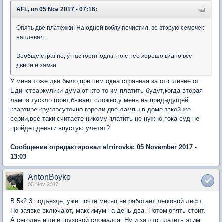
AFL, on 05 Nov 2017 - 07:16:
Опять две платежки. На одной воблу почистил, во вторую семечек
наплевал.
Вообще странно, у нас горит одна, но с нее хорошо видно все
двери и замки
У меня тоже две было,при чем одна странная за отопление от
Единства,жулики думают кто-то им платить будут,когда вторая
лампа тускло горит,бывает сложно,у меня на предыдущей
квартире круглосуточно горели две лампы,в доме такой же
серии,все-таки считаете никому платить не нужно,пока суд не
пройдет,деньги впустую улетят?
Сообщение отредактировал elmirovka: 05 November 2017 -
13:03
AntonBoyko
05 Nov 2017
В 5к2 3 подъезде, уже почти месяц не работает легковой лифт.
По заявке включают, максимум на день два. Потом опять стоит.
А сегодня ещё и грузовой сломался. Ну и за что платить этим