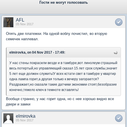
Гости не могут голосовать
AFL
05 Nov 2017
Опять две платежки. На одной воблу почистил, во вторую
семечек наплевал.
elmirovka, on 04 Nov 2017 - 17:49:
У нас стены покрасили везде и в тамбуре,вот линолеум страшный
весь потертый,но управляющий сказал 15 лет срок службы,значит
5 лет еще должен служить!У всех кстати свет в тамбуре у квартир
одна лампа горит,а другая только к вечеру загорается?
Раздражает,но сказали такие датчики экономии стоят,безобразие
конечно,тяжело ключ в темноте вставлять!
Вообще странно, у нас горит одна, но с нее хорошо видно все
двери и замки
elmirovka
05 Nov 2017