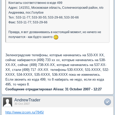
Контакты соответственно в коде 499
Адрес: 141551, Московская область, Солнечногорский район, п/о
Андреевка, пос.Голубое
Тел.: 533-11-77; 533-30-55; 533-29-66; 533-30-66
Факс: 533-11-77; 533-29-66
Правда, я вот дозваниваюсь в настоящий момент, но ничего не
получается - как будто занято
Зеленоградские телефоны, которые начинались на 533-ХХ ХХ,
сейчас набираются (499) 733 хх хх, которые начинались на 538-
ХХ-ХХ, сейчас (499) 738-ХХ-ХХ, которые начинались на 537-ХХ-
ХХ, стали (499) 717 -ХХ-ХХ. телефоны 530-ХХХХ; 531-ХХХХ, 532-
ХХХХ, 534-ХХХХ, 535-ХХХХ, 536-ХХХХ пока не изменились.
Если звонить из кода 499, то 8 набирать не недо, если из кода
495, то через 8.
Сообщение отредактировал Alissa: 31 October 2007 - 12:27
AndrewTrader
30 Oct 2007
http://www.izcom.ru/7845/