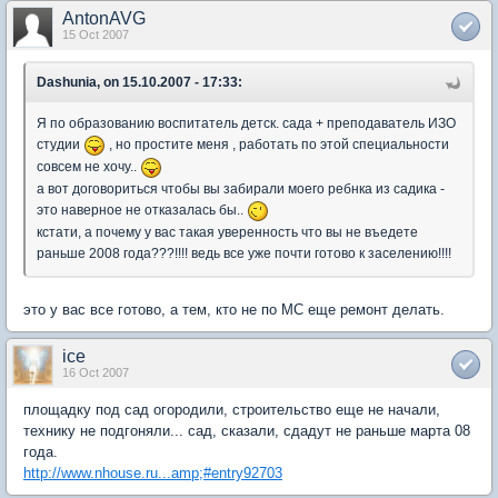
AntonAVG
15 Oct 2007
Dashunia, on 15.10.2007 - 17:33:
Я по образованию воспитатель детск. сада + преподаватель ИЗО
студии
, но простите меня , работать по этой специальности
совсем не хочу..
а вот договориться чтобы вы забирали моего ребнка из садика -
это наверное не отказалась бы..
кстати, а почему у вас такая уверенность что вы не въедете
раньше 2008 года???!!!! ведь все уже почти готово к заселению!!!!
это у вас все готово, а тем, кто не по МС еще ремонт делать.
ice
16 Oct 2007
площадку под сад огородили, строительство еще не начали,
технику не подгоняли... сад, сказали, сдадут не раньше марта 08
года.
http://www.nhouse.ru...amp;#entry92703