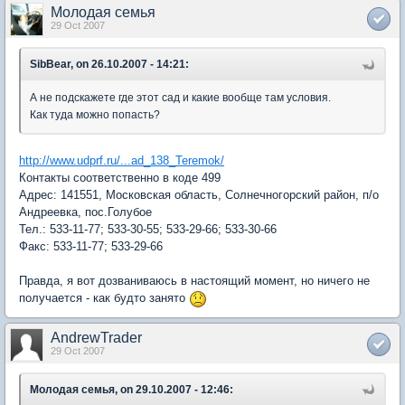
Молодая семья
29 Oct 2007
SibBear, on 26.10.2007 - 14:21:
А не подскажете где этот сад и какие вообще там условия.
Как туда можно попасть?
http://www.udprf.ru/...ad_138_Teremok/
Контакты соответственно в коде 499
Адрес: 141551, Московская область, Солнечногорский район, п/о
Андреевка, пос.Голубое
Тел.: 533-11-77; 533-30-55; 533-29-66; 533-30-66
Факс: 533-11-77; 533-29-66
Правда, я вот дозваниваюсь в настоящий момент, но ничего не
получается - как будто занято
AndrewTrader
29 Oct 2007
Молодая семья, on 29.10.2007 - 12:46: