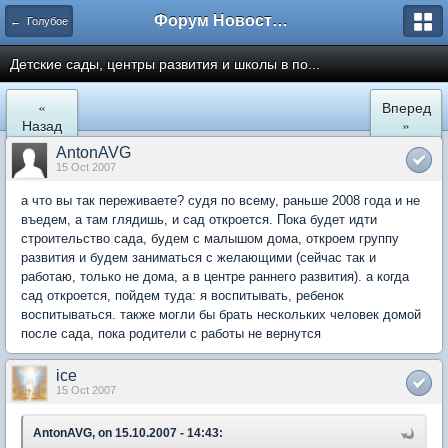
Форум Новостройки
← Голубое
Детские сады, центры развития и школы в по...
«
Вперед
Назад
»
AntonAVG
15 Oct 2007
а что вы так переживаете? судя по всему, раньше 2008 года и не
въедем, а там глядишь, и сад откроется. Пока будет идти
строительство сада, будем с малышом дома, откроем группу
развития и будем заниматься с желающими (сейчас так и
работаю, только не дома, а в центре раннего развития). а когда
сад откроется, пойдем туда: я воспитывать, ребенок
воспитываться. также могли бы брать нескольких человек домой
после сада, пока родители с работы не вернутся
ice
15 Oct 2007
AntonAVG, on 15.10.2007 - 14:43: