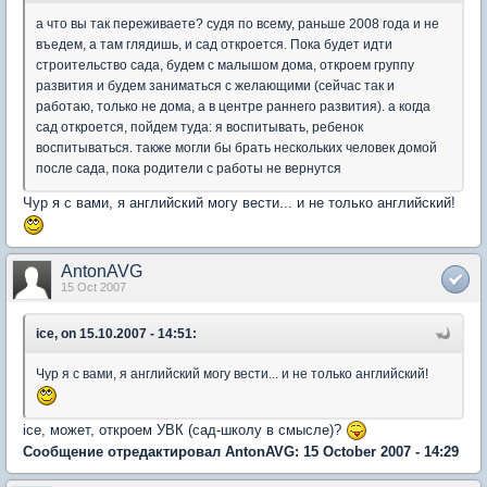
а что вы так переживаете? судя по всему, раньше 2008 года и не
въедем, а там глядишь, и сад откроется. Пока будет идти
строительство сада, будем с малышом дома, откроем группу
развития и будем заниматься с желающими (сейчас так и
работаю, только не дома, а в центре раннего развития). а когда
сад откроется, пойдем туда: я воспитывать, ребенок
воспитываться. также могли бы брать нескольких человек домой
после сада, пока родители с работы не вернутся
Чур я с вами, я английский могу вести... и не только английский!
AntonAVG
15 Oct 2007
ice, on 15.10.2007 - 14:51:
Чур я с вами, я английский могу вести... и не только английский!
icе, может, откроем УВК (сад-школу в смысле)?
Сообщение отредактировал AntonAVG: 15 October 2007 - 14:29