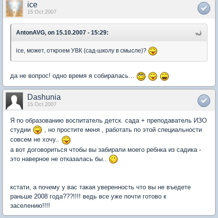
ice
15 Oct 2007
AntonAVG, on 15.10.2007 - 15:29:
icе, может, откроем УВК (сад-школу в смысле)?
да не вопрос! одно время я собиралась...
Dashunia
15 Oct 2007
Я по образованию воспитатель детск. сада + преподаватель ИЗО
студии
, но простите меня , работать по этой специальности
совсем не хочу..
а вот договориться чтобы вы забирали моего ребнка из садика -
это наверное не отказалась бы..
кстати, а почему у вас такая уверенность что вы не въедете
раньше 2008 года???!!!! ведь все уже почти готово к
заселению!!!!