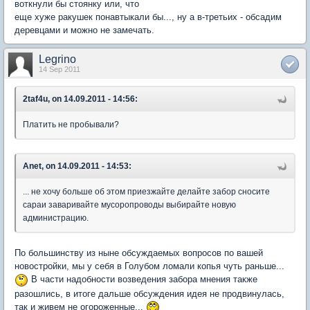
воткнули бы стоянку или, что
еще хуже ракушек понавтыкали бы..., ну а в-третьих - обсадим
деревцами и можно не замечать.
Legrino
14 Sep 2011
2taf4u, on 14.09.2011 - 14:56:
Платить не пробывали?
Anet, on 14.09.2011 - 14:53:
... не хочу больше об этом приезжайте делайте забор сносите
сараи заваривайте мусоропроводы выбирайте новую
администрацию.
По большинству из ныне обсуждаемых вопросов по вашей
новостройки, мы у себя в Голубом ломали копья чуть раньше...
В части надобности возведения забора мнения также
разошлись, в итоге дальше обсуждения идея не продвинулась,
так и живем не огороженные...