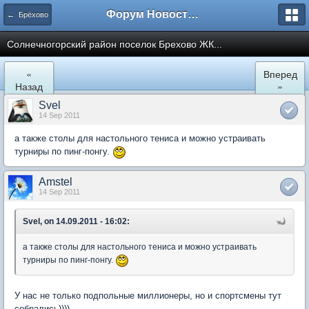
Форум Новостройки
← Брёхово
Cолнечногорский район поселок Брехово ЖК...
«
Вперед
Назад
»
Svel
14 Sep 2011
а также столы для настольного тениса и можно устраивать
турниры по пинг-понгу.
Amstel
14 Sep 2011
Svel, on 14.09.2011 - 16:02:
а также столы для настольного тениса и можно устраивать
турниры по пинг-понгу.
У нас не только подпольные миллионеры, но и спортсмены тут
собрались))))