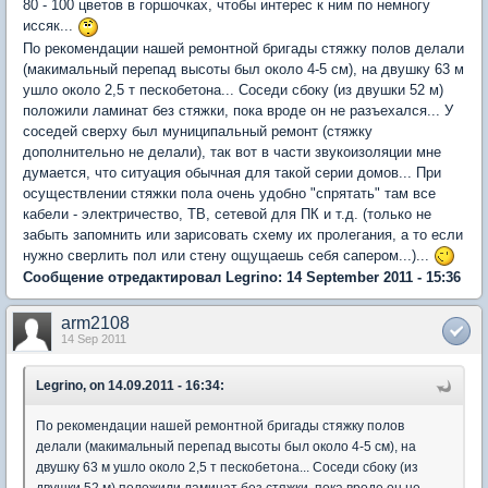
80 - 100 цветов в горшочках, чтобы интерес к ним по немногу
иссяк...
По рекомендации нашей ремонтной бригады стяжку полов делали
(макимальный перепад высоты был около 4-5 см), на двушку 63 м
ушло около 2,5 т пескобетона... Соседи сбоку (из двушки 52 м)
положили ламинат без стяжки, пока вроде он не разъехался... У
соседей сверху был муниципальный ремонт (стяжку
дополнительно не делали), так вот в части звукоизоляции мне
думается, что ситуация обычная для такой серии домов... При
осуществлении стяжки пола очень удобно "спрятать" там все
кабели - электричество, ТВ, сетевой для ПК и т.д. (только не
забыть запомнить или зарисовать схему их пролегания, а то если
нужно сверлить пол или стену ощущаешь себя сапером...)...
Сообщение отредактировал Legrino: 14 September 2011 - 15:36
arm2108
14 Sep 2011
Legrino, on 14.09.2011 - 16:34:
По рекомендации нашей ремонтной бригады стяжку полов
делали (макимальный перепад высоты был около 4-5 см), на
двушку 63 м ушло около 2,5 т пескобетона... Соседи сбоку (из