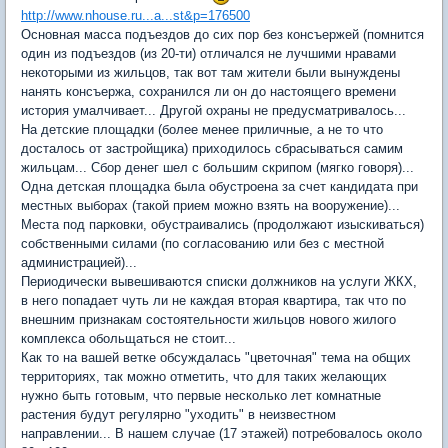
http://www.nhouse.ru...a...st&p=176500
Основная масса подъездов до сих пор без консъержей (помнится
один из подъездов (из 20-ти) отличался не лучшими нравами
некоторыми из жильцов, так вот там жители были вынуждены
нанять консъержа, сохранился ли он до настоящего времени
история умалчивает... Другой охраны не предусматривалось...
На детские площадки (более менее приличные, а не то что
досталось от застройщика) приходилось сбрасываться самим
жильцам... Сбор денег шел с большим скрипом (мягко говоря)...
Одна детская площадка была обустроена за счет кандидата при
местных выборах (такой прием можно взять на вооружение)...
Места под парковки, обустраивались (продолжают изыскиваться)
собственными силами (по согласованию или без с местной
администрацией)...
Периодически вывешиваются списки должников на услуги ЖКХ,
в него попадает чуть ли не каждая вторая квартира, так что по
внешним признакам состоятельности жильцов нового жилого
комплекса обольщаться не стоит...
Как то на вашей ветке обсуждалась "цветочная" тема на общих
территориях, так можно отметить, что для таких желающих
нужно быть готовым, что первые несколько лет комнатные
растения будут регулярно "уходить" в неизвестном
направлении... В нашем случае (17 этажей) потребовалось около