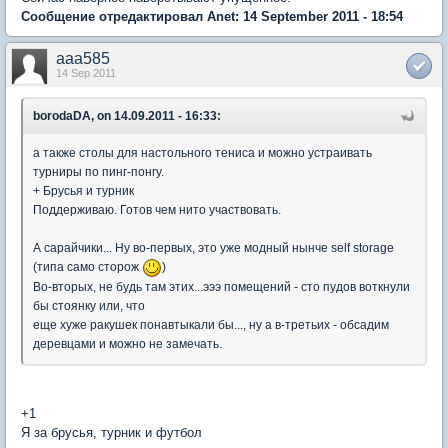
Сообщение отредактировал Anet: 14 September 2011 - 18:54
aaa585
14 Sep 2011
borodaDA, on 14.09.2011 - 16:33:
а также столы для настольного тениса и можно устраивать
турниры по пинг-понгу.
+ Брусья и турник
Поддерживаю. Готов чем нито участвовать.
А сарайчики... Ну во-первых, это уже модный нынче self storage
(типа само сторож
)
Во-вторых, не будь там этих...эээ помещений - сто пудов воткнули
бы стоянку или, что
еще хуже ракушек понавтыкали бы..., ну а в-третьих - обсадим
деревцами и можно не замечать.
+1
Я за брусья, турник и футбол