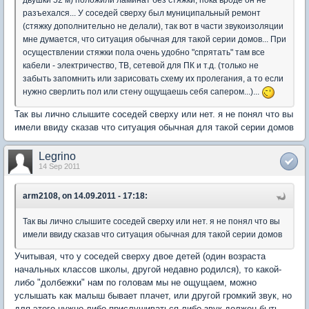
двушки 52 м) положили ламинат без стяжки, пока вроде он не
разъехался... У соседей сверху был муниципальный ремонт
(стяжку дополнительно не делали), так вот в части звукоизоляции
мне думается, что ситуация обычная для такой серии домов... При
осуществлении стяжки пола очень удобно "спрятать" там все
кабели - электричество, ТВ, сетевой для ПК и т.д. (только не
забыть запомнить или зарисовать схему их пролегания, а то если
нужно сверлить пол или стену ощущаешь себя сапером...)...
Так вы лично слышите соседей сверху или нет. я не понял что вы
имели ввиду сказав что ситуация обычная для такой серии домов
Legrino
14 Sep 2011
arm2108, on 14.09.2011 - 17:18:
Так вы лично слышите соседей сверху или нет. я не понял что вы
имели ввиду сказав что ситуация обычная для такой серии домов
Учитывая, что у соседей сверху двое детей (один возраста
начальных классов школы, другой недавно родился), то какой-
либо "долбежки" нам по головам мы не ощущаем, можно
услышать как малыш бывает плачет, или другой громкий звук, но
для этого нужно либо прислушиваться либо звук должен быть