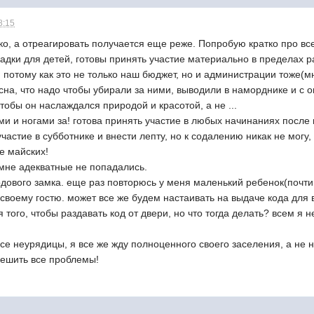
8:15
о, а отреагировать получается еще реже. Попробую кратко про все
дки для детей, готовы принять участие материально в пределах р
потому как это не только наш бюджет, но и администрации тоже(мн
асна, что надо чтобы убирали за ними, выводили в наморднике и с
чтобы он наслаждался природой и красотой, а не ...
ми и ногами за! готова принять участие в любых начинаниях после
частие в субботнике и внести лепту, но к содалению никак не могу,
ле майских!
 мне адекватные не попадались.
одового замка. еще раз повторюсь у меня маленький ребенок(почти г
своему гостю. может все же будем настаивать на выдаче кода для
того, чтобы раздавать код от двери, но что тогда делать? всем я н
се неурядицы, я все же жду полноценного своего заселения, а не 
ешить все проблемы!