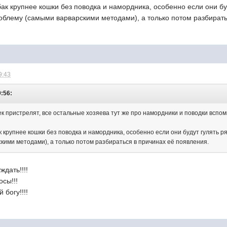
ак крупнее кошки без поводка и намордника, особенно если они б
облему (самыми варварскими методами), а только потом разбирать
9:43
9:56:
ек пристрелят, все остальные хозяева тут же про намордники и поводки вспом
к крупнее кошки без поводка и намордника, особенно если они будут гулять 
кими методами), а только потом разбираться в причинах её появления.
ждать!!!!
сы!!!
 богу!!!!