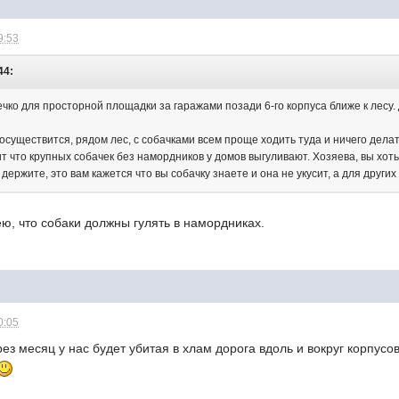
9:53
44:
ко для просторной площадки за гаражами позади 6-го корпуса ближе к лесу. 
существится, рядом лес, с собачками всем проще ходить туда и ничего делат
 что крупных собачек без намордников у домов выгуливают. Хозяева, вы хоть
держите, это вам кажется что вы собачку знаете и она не укусит, а для других
ю, что собаки должны гулять в намордниках.
0:05
рез месяц у нас будет убитая в хлам дорога вдоль и вокруг корпусо