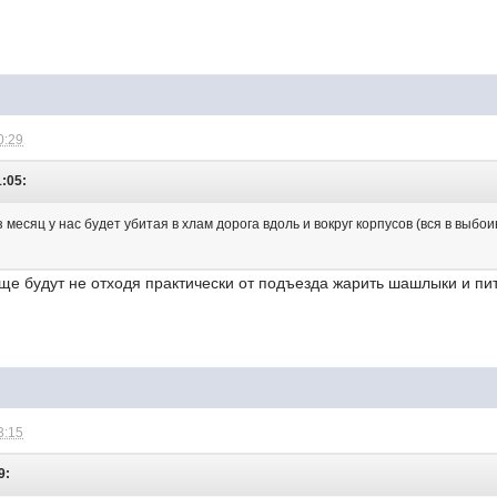
0:29
1:05:
з месяц у нас будет убитая в хлам дорога вдоль и вокруг корпусов (вся в выб
еще будут не отходя практически от подъезда жарить шашлыки и пить
3:15
9: