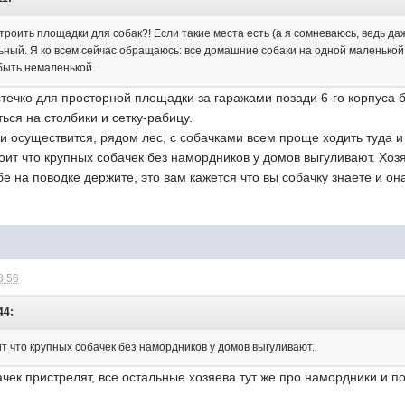
строить площадки для собак?! Если такие места есть (а я сомневаюсь, ведь д
льный. Я ко всем сейчас обращаюсь: все домашние собаки на одной маленькой 
быть немаленькой.
ечко для просторной площадки за гаражами позади 6-го корпуса бл
ься на столбики и сетку-рабицу.
 осуществится, рядом лес, с собачками всем проще ходить туда и 
ит что крупных собачек без намордников у домов выгуливают. Хозяе
е на поводке держите, это вам кажется что вы собачку знаете и она
8:56
44:
т что крупных собачек без намордников у домов выгуливают.
ачек пристрелят, все остальные хозяева тут же про намордники и п