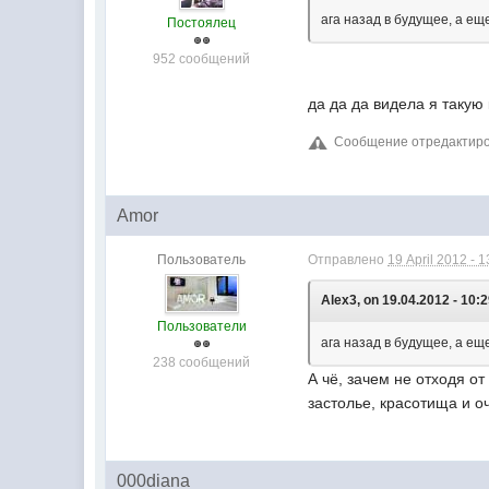
ага назад в будущее, а ещ
Постоялец
952 сообщений
да да да видела я такую 
Сообщение отредактирова
Amor
Пользователь
Отправлено
19 April 2012 - 1
Alex3, on 19.04.2012 - 10:2
Пользователи
ага назад в будущее, а ещ
238 сообщений
А чё, зачем не отходя о
застолье, красотища и оч
000diana