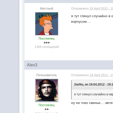
Местный
Отправлено
19 April 2012 - 1
я тут глянул случайно в 
корпусом....
Постоялец
1306 сообщений
Alex3
Пользователь
Отправлено
19 April 2012 - 1
2taf4u, on 19.04.2012 - 19:
я тут глянул случайно в ов
ну не токо свиньи.....ве
Постоялец