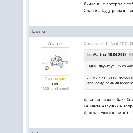
Лично я не потерплю соб
Сначала буду решать пр
kawise
Местный
Отправлено
19 April 2012 - 0
LenMart, on 19.04.2012 - 0
Одну - двух крупных собач
Лично я не потерплю соба
Смотрящие
проблему (самыми варварс
1335 сообщений
Да хорош вам собак обсу
Решайте насущные вопро
Достало уже это читать ей