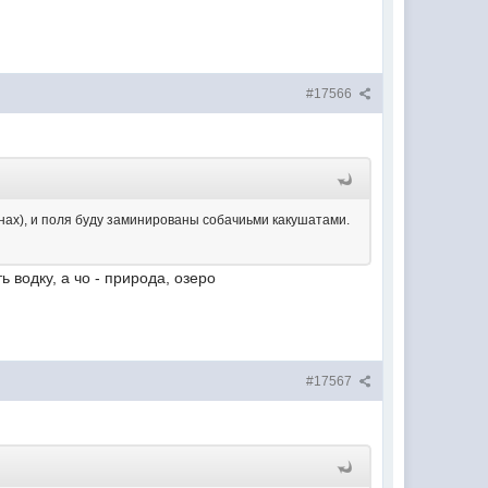
#17566
оинах), и поля буду заминированы собачиьми какушатами.
 водку, а чо - природа, озеро
#17567