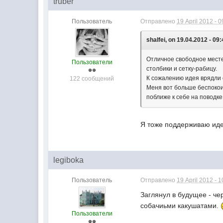
truber
Пользователь
Отправлено
19 April 2012 - 0
shalfei, on 19.04.2012 - 09:
Отличное свободное местеч
Пользователи
столбики и сетку-рабицу.
К сожалению идея врядли о
122 сообщений
Меня вот больше беспокоит
поближе к себе на поводке 
Я тоже поддерживаю иде
legiboka
Пользователь
Отправлено
19 April 2012 - 1
Заглянул в будущее - че
собачиьми какушатами.
Пользователи