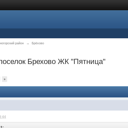
ногорский район
→
Брёхово
поселок Брехово ЖК "Пятница"
»
8:44
11: