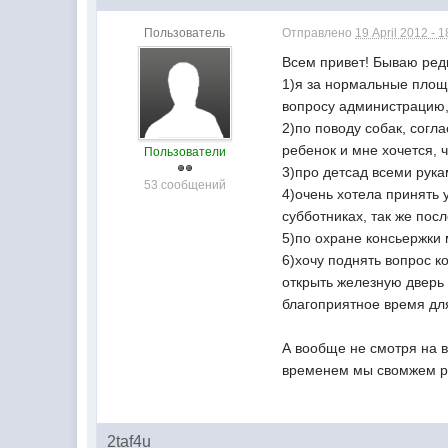
Пользователь
Отправлено
19 April 2012 - 1
Всем привет! Бываю редк
1)я за нормальные площа
вопросу администрацию, 
2)по поводу собак, согл
ребенок и мне хочется, 
Пользователи
3)про детсад всеми рука
53 сообщений
4)очень хотела принять у
субботниках, так же пос
5)по охране консьержки
6)хочу поднять вопрос к
открыть железную дверь 
благоприятное время для 
А вообще не смотря на в
временем мы свомжем р
2taf4u