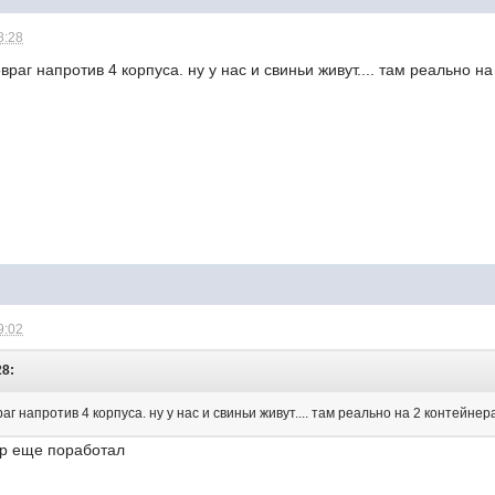
8:28
овраг напротив 4 корпуса. ну у нас и свиньи живут.... там реально н
9:02
28:
раг напротив 4 корпуса. ну у нас и свиньи живут.... там реально на 2 контейнер
тер еще поработал