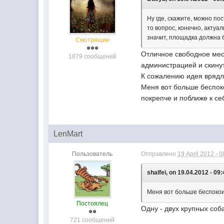
Ну где, скажите, можно по
то вопрос, конечно, актуа
значит, площадка должна 
Смотрящие
Отличное свободное мест
1879 сообщений
администрацией и скинут
К сожалению идея врядли
Меня вот больше беспоко
покрепче и поближе к себ
LenMart
Пользователь
Отправлено
19 April 2012 - 0
shalfei, on 19.04.2012 - 09:
Меня вот больше беспокои
Постоялец
Одну - двух крупных соб
721 сообщений