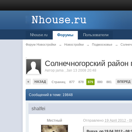
Nhouse.ru
Форумы
Пользователи
Форум Новостройки
→
Новостройки
→
Подмосковье
→
Солнеч
.
Cолнечногорский район 
Автор
jama
,
Jan 13 2008 20:48
«
НАЗАД
ВПЕРЕД
Страниц
877
878
879
880
881
Сообщений в теме: 19848
shalfei
Местный
Отправлено
19 April 2012 - 0
Busya, on 19.04.2012 - 08: