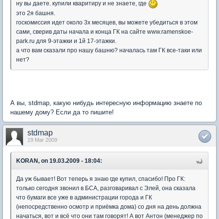
ну вы даете. купили кваритиру и не знаете, где
это 2я башня.
госкомиссия идет около 3х месяцев, вы можете убедиться в этом
сами, сверив даты начала и конца ГК на сайте www.ramenskoe-
park.ru для 9-этажки и 1й 17-этажки.
а что вам сказали про нашу башню? началась там ГК все-таки или
нет?
А вы, stdmap, какую нибудь интересную информацию знаете по
нашему дому? Если да то пишите!
stdmap
19 Mar 2009
KORAN, on 19.03.2009 - 18:04:
Да уж бывает! Вот теперь я знаю где купил, спасибо! Про ГК:
только сегодня звонил в БСА, разговаривал с Элей, она сказала
что бумаги все уже в администрации города и ГК
(непосредственно осмотр и приёмка дома) со дня на день должна
начаться, вот и всё что они там говорят! А вот Антон (менеджер по