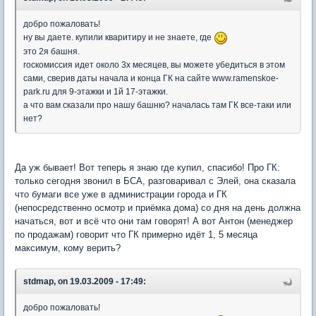
добро пожаловать!
ну вы даете. купили кваритиру и не знаете, где
это 2я башня.
госкомиссия идет около 3х месяцев, вы можете убедиться в этом
сами, сверив даты начала и конца ГК на сайте www.ramenskoe-
park.ru для 9-этажки и 1й 17-этажки.
а что вам сказали про нашу башню? началась там ГК все-таки или
нет?
Да уж бывает! Вот теперь я знаю где купил, спасибо! Про ГК:
только сегодня звонил в БСА, разговаривал с Элей, она сказала
что бумаги все уже в администрации города и ГК
(непосредственно осмотр и приёмка дома) со дня на день должна
начаться, вот и всё что они там говорят! А вот Антон (менеджер
по продажам) говорит что ГК примерно идёт 1, 5 месяца
максимум, кому верить?
stdmap, on 19.03.2009 - 17:49:
добро пожаловать!