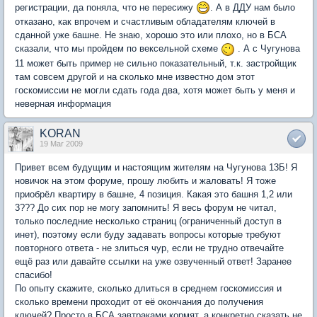
регистрации, да поняла, что не пересижу
. А в ДДУ нам было
отказано, как впрочем и счастливым обладателям ключей в
сданной уже башне. Не знаю, хорошо это или плохо, но в БСА
сказали, что мы пройдем по вексельной схеме
. А с Чугунова
11 может быть пример не сильно показательный, т.к. застройщик
там совсем другой и на сколько мне известно дом этот
госкомиссии не могли сдать года два, хотя может быть у меня и
неверная информация
KORAN
19 Mar 2009
Привет всем будущим и настоящим жителям на Чугунова 13Б! Я
новичок на этом форуме, прошу любить и жаловать! Я тоже
приобрёл квартиру в башне, 4 позиция. Какая это башня 1,2 или
3??? До сих пор не могу запомнить! Я весь форум не читал,
только последние несколько страниц (ограниченный доступ в
инет), поэтому если буду задавать вопросы которые требуют
повторного ответа - не злиться чур, если не трудно отвечайте
ещё раз или давайте ссылки на уже озвученный ответ! Заранее
спасибо!
По опыту скажите, сколько длиться в среднем госкомиссия и
сколько времени проходит от её окончания до получения
ключей? Просто в БСА завтраками кормят, а конкретно сказать не