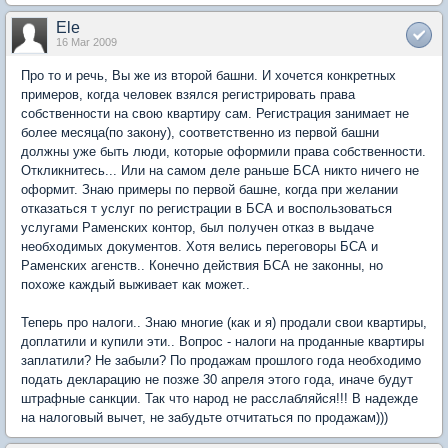
Ele
16 Mar 2009
Про то и речь, Вы же из второй башни. И хочется конкретных
примеров, когда человек взялся регистрировать права
собственности на свою квартиру сам. Регистрация занимает не
более месяца(по закону), соответственно из первой башни
должны уже быть люди, которые оформили права собственности.
Откликнитесь... Или на самом деле раньше БСА никто ничего не
оформит. Знаю примеры по первой башне, когда при желании
отказаться т услуг по регистрации в БСА и воспользоваться
услугами Раменских контор, был получен отказ в выдаче
необходимых документов. Хотя велись переговоры БСА и
Раменских агенств.. Конечно действия БСА не законны, но
похоже каждый выживает как может..
Теперь про налоги.. Знаю многие (как и я) продали свои квартиры,
доплатили и купили эти.. Вопрос - налоги на проданные квартиры
заплатили? Не забыли? По продажам прошлого года необходимо
подать декларацию не позже 30 апреля этого года, иначе будут
штрафные санкции. Так что народ не расслабляйся!!! В надежде
на налоговый вычет, не забудьте отчитаться по продажам)))