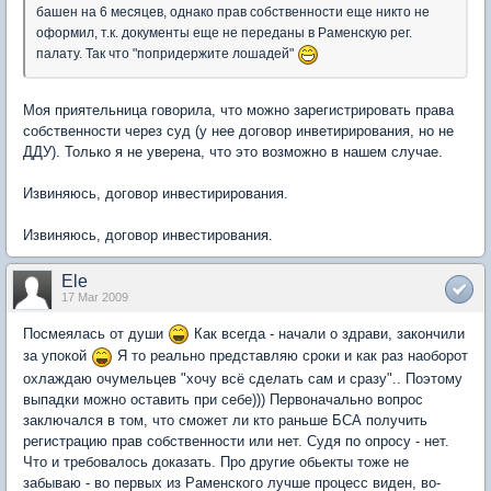
башен на 6 месяцев, однако прав собственности еще никто не
оформил, т.к. документы еще не переданы в Раменскую рег.
палату. Так что "попридержите лошадей"
Моя приятельница говорила, что можно зарегистрировать права
собственности через суд (у нее договор инветирирования, но не
ДДУ). Только я не уверена, что это возможно в нашем случае.
Извиняюсь, договор инвестирирования.
Извиняюсь, договор инвестирования.
Ele
17 Mar 2009
Посмеялась от души
Как всегда - начали о здрави, закончили
за упокой
Я то реально представляю сроки и как раз наоборот
охлаждаю очумельцев "хочу всё сделать сам и сразу".. Поэтому
выпадки можно оставить при себе))) Первоначально вопрос
заключался в том, что сможет ли кто раньше БСА получить
регистрацию прав собственности или нет. Судя по опросу - нет.
Что и требовалось доказать. Про другие обьекты тоже не
забываю - во первых из Раменского лучше процесс виден, во-