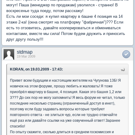
могут! Паша (менеджер по продажам) уволился - странно! В
воскресенье туда поеду, потом расскажу!
Есть ли мои соседи: я купил квартиру в башне 4 позиция на 14
этаже 2-ка! (окна смотрят на платформу "фабричная")??? Если
есть то отзовитесь, давайте кооперироваться и обмениваться
контактами, вместе мы сила! Потом будем дружить и приносить
друг другу пользу!!!
stdmap
19 Mar 2009
KORAN, on 19.03.2009 - 17:43:
Привет всем будущим и настоящим жителям на Чугунова 13Б! Я
новичок на этом форуме, прошу любить и жаловать! Я тоже
приобрёл квартиру в башне, 4 позиция. Какая это башня 1,2 или
3??? До сих пор не могу запомнить! Я весь форум не читал, только
последние несколько страниц (ограниченный доступ в инет),
поэтому если буду задавать вопросы которые требуют
повторного ответа - не злиться чур, если не трудно отвечайте
ещё раз или давайте ссылки на уже озвученный ответ! Заранее
спасибо!
По опыту скажите, сколько длиться в среднем госкомиссия и