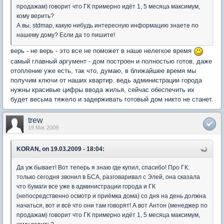
продажам) говорит что ГК примерно идёт 1, 5 месяца максимум,
кому верить?
А вы, stdmap, какую нибудь интересную информацию знаете по
нашему дому? Если да то пишите!
верь - не верь - это все не поможет в наше нелегкое время
самый главный аргумент - дом построен и полностью готов, даже
отопление уже есть, так что, думаю, в ближайшее время мы
получим ключи от наших квартир. ведь администрации города
нужны красивые цифры ввода жилья, сейчас обеспечить их
будет весьма тяжело и задерживать готовый дом никто не станет.
trew
19 Mar 2009
KORAN, on 19.03.2009 - 18:04:
Да уж бывает! Вот теперь я знаю где купил, спасибо! Про ГК:
только сегодня звонил в БСА, разговаривал с Элей, она сказала
что бумаги все уже в администрации города и ГК
(непосредственно осмотр и приёмка дома) со дня на день должна
начаться, вот и всё что они там говорят! А вот Антон (менеджер по
продажам) говорит что ГК примерно идёт 1, 5 месяца максимум,