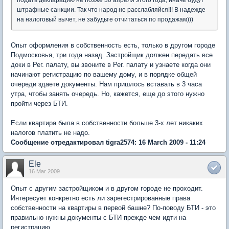
подать декларацию не позже 30 апреля этого года, иначе будут
штрафные санкции. Так что народ не расслабляйся!!! В надежде
на налоговый вычет, не забудьте отчитаться по продажам)))
Опыт оформления в собственность есть, только в другом городе
Подмосковья, три года назад. Застройщик должен передать все
доки в Рег. палату, вы звоните в Рег. палату и узнаете когда они
начинают регистрацию по вашему дому, и в порядке общей
очереди здаете документы. Нам пришлось вставать в 3 часа
утра, чтобы занять очередь. Но, кажется, еще до этого нужно
пройти через БТИ.
Если квартира была в собственности больше 3-х лет никаких
налогов платить не надо.
Сообщение отредактировал tigra2574: 16 March 2009 - 11:24
Ele
16 Mar 2009
Опыт с другим застройщиком и в другом городе не проходит.
Интересует конкретно есть ли зарегестрированные права
собственности на квартиры в первой башне? По-поводу БТИ - это
правильно нужны документы с БТИ прежде чем идти на
регистрацию..