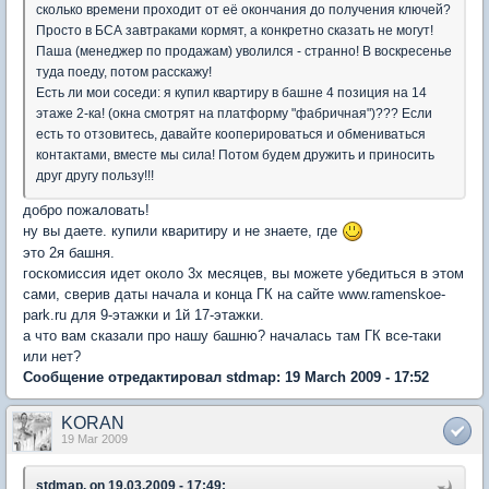
сколько времени проходит от её окончания до получения ключей?
Просто в БСА завтраками кормят, а конкретно сказать не могут!
Паша (менеджер по продажам) уволился - странно! В воскресенье
туда поеду, потом расскажу!
Есть ли мои соседи: я купил квартиру в башне 4 позиция на 14
этаже 2-ка! (окна смотрят на платформу "фабричная")??? Если
есть то отзовитесь, давайте кооперироваться и обмениваться
контактами, вместе мы сила! Потом будем дружить и приносить
друг другу пользу!!!
добро пожаловать!
ну вы даете. купили кваритиру и не знаете, где
это 2я башня.
госкомиссия идет около 3х месяцев, вы можете убедиться в этом
сами, сверив даты начала и конца ГК на сайте www.ramenskoe-
park.ru для 9-этажки и 1й 17-этажки.
а что вам сказали про нашу башню? началась там ГК все-таки
или нет?
Сообщение отредактировал stdmap: 19 March 2009 - 17:52
KORAN
19 Mar 2009
stdmap, on 19.03.2009 - 17:49: