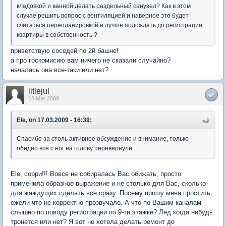
кладовкой и ванной делать раздельный санузел? Как в этом
случае решить вопрос с вентиляцией и наверное это будет
считаться перепланировкой и лучше подождать до регистрации
квартиры в собственность ?
приветствую соседей по 2й башне!
а про госкомисию вам ничего не сказали случайно?
началась она все-таки или нет?
litlejul
18 Mar 2009
Ele, on 17.03.2009 - 16:39:
Спасибо за столь активное обсуждение и внимание, только
обидно всё с ног на голову перевернули
Ele, сорри!!! Вовсе не собиралась Вас обижать, просто
применила образное выражение и не столько для Вас, сколько
для жаждущих сделать все сразу. Посему прошу меня простить,
ежели что не корректно прозвучало. А что по Вашим каналам
слышно по поводу регистрации по 9-ти этажке? Лед когда нибудь
тронется или нет? Я вот не хотела делать ремонт до