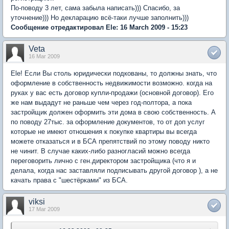
По-поводу 3 лет, сама забыла написать))) Спасибо, за
уточнение))) Но декларацию всё-таки лучше заполнить)))
Сообщение отредактировал Ele: 16 March 2009 - 15:23
Veta
16 Mar 2009
Ele! Если Вы столь юридически подкованы, то должны знать, что
оформление в собственность недвижимости возможно. когда на
руках у вас есть договор купли-продажи (основной договор). Его
же нам выдадут не раньше чем через год-полтора, а пока
застройщик должен оформить эти дома в свою собственность. А
по поводу 27тыс. за оформление документов, то от доп услуг
которые не имеют отношения к покупке квартиры вы всегда
можете отказаться и в БСА препятствий по этому поводу никто
не чинит. В случае каких-либо разногласий можно всегда
переговорить лично с ген.директором застройщика (что я и
делала, когда нас заставляли подписывать другой договор ), а не
качать права с "шестёрками" из БСА.
viksi
17 Mar 2009