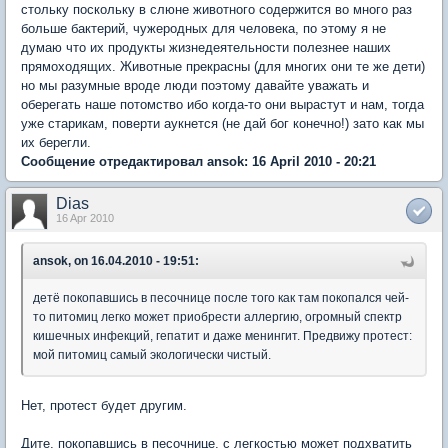
стольку поскольку в слюне животного содержится во много раз
больше бактерий, чужеродных для человека, по этому я не
думаю что их продукты жизнедеятельности полезнее наших
прямоходящих. Животные прекрасны (для многих они те же дети)
но мы разумные вроде люди поэтому давайте уважать и
оберегать наше потомство ибо когда-то они вырастут и нам, тогда
уже старикам, поверти аукнется (не дай бог конечно!) зато как мы
их берегли.
Сообщение отредактировал ansok: 16 April 2010 - 20:21
Dias
16 Apr 2010
ansok, on 16.04.2010 - 19:51:
детё покопавшись в песочнице после того как там покопался чей-
то питомиц легко может приобрести аллергию, огромный спектр
кишечных инфекций, гепатит и даже менингит. Предвижу протест:
мой питомиц самый экологически чистый.
Нет, протест будет другим.
Дите, покопавшись в песочнице, с легкостью может подхватить