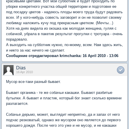
красивыми цветами. Вот мой субботник и будет проходить по
уборке конкретного участка общей территории и подготовке ее
под посадку цветов - надеюсь плоды моего труда будут радовать
всех. И у кого-нибудь совесть заговорит и он не позволит своему
любимцу наложить кучу под прекрасным цветком. (Мечты...)
Хотя на днях видела из окошка как молодая женщина, гуляя с
собачкой, убрала в пакетик результат прогулки с тротуара - очень
порадовало.
А выходить на субботник нужно, по-моему, всем. Нам здесь жить,
и никто за нас ничего не сделает.
Сообщение отредактировал krimchanka: 16 April 2010 - 13:06
Dias
16 Apr 2010
Мусор все-таки разный бывает.
Бывает органика - те же собачьи какашки. Бывают разбитые
бутылки. А бывает и пластик, который бог знает сколько времени
разлагается.
Собачье дерьмо, может, выглядит неприятно, да и запах от него
подчас резковатый, однако же мусором оно является до первого
хорошего дождя. После чего это уже и не мусор, и не какашки