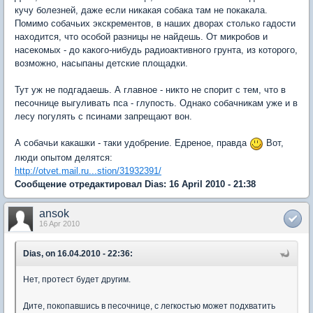
кучу болезней, даже если никакая собака там не покакала.
Помимо собачьих экскрементов, в наших дворах столько гадости
находится, что особой разницы не найдешь. От микробов и
насекомых - до какого-нибудь радиоактивного грунта, из которого,
возможно, насыпаны детские площадки.
Тут уж не подгадаешь. А главное - никто не спорит с тем, что в
песочнице выгуливать пса - глупость. Однако собачникам уже и в
лесу погулять с псинами запрещают вон.
А собачьи какашки - таки удобрение. Едреное, правда
Вот,
люди опытом делятся:
http://otvet.mail.ru...stion/31932391/
Сообщение отредактировал Dias: 16 April 2010 - 21:38
ansok
16 Apr 2010
Dias, on 16.04.2010 - 22:36:
Нет, протест будет другим.
Дите, покопавшись в песочнице, с легкостью может подхватить