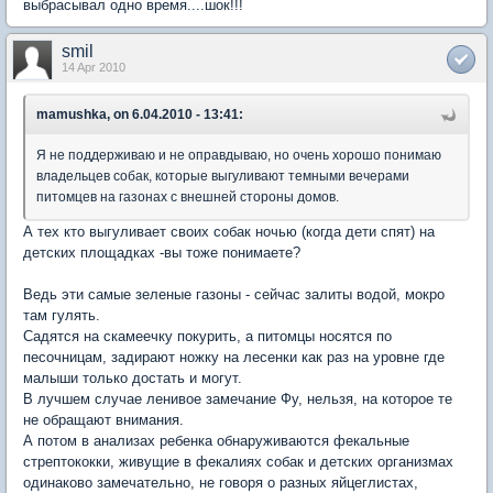
выбрасывал одно время....шок!!!
smil
14 Apr 2010
mamushka, on 6.04.2010 - 13:41:
Я не поддерживаю и не оправдываю, но очень хорошо понимаю
владельцев собак, которые выгуливают темными вечерами
питомцев на газонах с внешней стороны домов.
А тех кто выгуливает своих собак ночью (когда дети спят) на
детских площадках -вы тоже понимаете?
Ведь эти самые зеленые газоны - сейчас залиты водой, мокро
там гулять.
Садятся на скамеечку покурить, а питомцы носятся по
песочницам, задирают ножку на лесенки как раз на уровне где
малыши только достать и могут.
В лучшем случае ленивое замечание Фу, нельзя, на которое те
не обращают внимания.
А потом в анализах ребенка обнаруживаются фекальные
стрептококки, живущие в фекалиях собак и детских организмах
одинаково замечательно, не говоря о разных яйцеглистах,