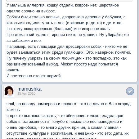
У малыша аллергия, кошку отдали, ковров- нет, шерстяное
одеяло срочно на выброс.
Собаки были только цепные, дворовые в деревне у бабушки, с
которыми ходили гулять в лес (с километр где-то) с детства.
Поэтому оквартиренных (больших) мне искренне жаль.
Про домашний туалет - иронии никто не уловил. Ну убирайте же
за собаками и все.
Например, есть площадки для дрессировки собак - никто же не
будет заниматься этим среди гуляющих. Это, наверное, понятно.
Ну почему убирать за своим любимцем - это постыдно, это как
раз цивилизованный выход. Может просто надо попытатся
начать.
И постепенно станет нормой.
mamushka
15 Apr 2010
smil, по поводу памперсов и прочего - это не лично в Ваш огород
камень.
я просто пытаюсь сказать, что обвинение только владельцев
собак в "загаженности" Голубого несколько несправедливо и
очень однобоко, что много других причин, а самая главная -
отсутствие культуры и воспитания, и неважно - кто это: дети, их