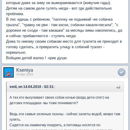
которые даже за зиму не вымораживаются (живучие гады).
Детям на самом деле гулять негде - вот где действительно
проблема.
В лес идешь с ребенком, "палочку не поднимай -ее собачка
грызла", "травку не рви - там киски, собачки какали-писали", "с
дорожки не сходи - там какашки" за месяцы зимы накопились, да
и сейчас прибавляются - ступить негде.
Дома то никому своим собакам место для туалета не приходит в
голову сделать, а превратить улицу в собачий туалет -
нормально.
Вобщем детей жалко ! -крик души.
Kseniya
14 Apr 2010
smil, on 14.04.2010 - 02:31:
А тех кто выгуливает своих собак ночью (когда дети спят) на
детских площадках -вы тоже понимаете?
Ведь эти самые зеленые газоны - сейчас залиты водой, мокро там
гулять.
Садятся на скамеечку покурить, а питомцы носятся по