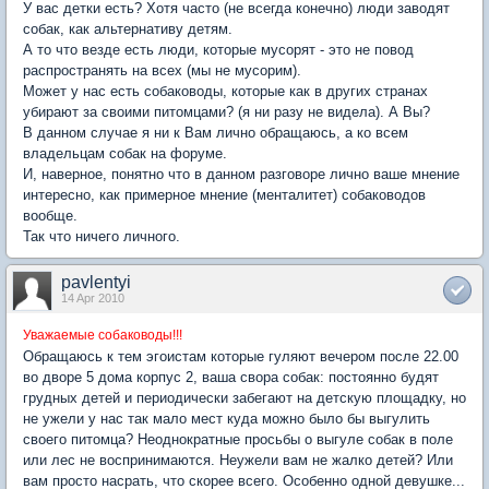
У вас детки есть? Хотя часто (не всегда конечно) люди заводят
собак, как альтернативу детям.
А то что везде есть люди, которые мусорят - это не повод
распространять на всех (мы не мусорим).
Может у нас есть собаководы, которые как в других странах
убирают за своими питомцами? (я ни разу не видела). А Вы?
В данном случае я ни к Вам лично обращаюсь, а ко всем
владельцам собак на форуме.
И, наверное, понятно что в данном разговоре лично ваше мнение
интересно, как примерное мнение (менталитет) собаководов
вообще.
Так что ничего личного.
pavlentyi
14 Apr 2010
Уважаемые собаководы!!!
Обращаюсь к тем эгоистам которые гуляют вечером после 22.00
во дворе 5 дома корпус 2, ваша свора собак: постоянно будят
грудных детей и периодически забегают на детскую площадку, но
не ужели у нас так мало мест куда можно было бы выгулить
своего питомца? Неоднократные просьбы о выгуле собак в поле
или лес не воспринимаются. Неужели вам не жалко детей? Или
вам просто насрать, что скорее всего. Особенно одной девушке...