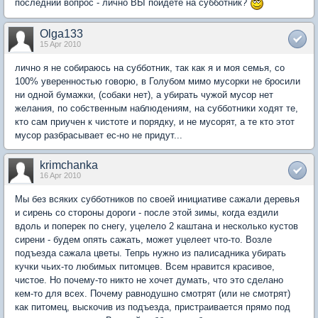
последний вопрос - лично ВЫ пойдете на субботник?
Olga133
15 Apr 2010
лично я не собираюсь на субботник, так как я и моя семья, со
100% уверенностью говорю, в Голубом мимо мусорки не бросили
ни одной бумажки, (собаки нет), а убирать чужой мусор нет
желания, по собственным наблюдениям, на субботники ходят те,
кто сам приучен к чистоте и порядку, и не мусорят, а те кто этот
мусор разбрасывает ес-но не придут...
krimchanka
16 Apr 2010
Мы без всяких субботников по своей инициативе сажали деревья
и сирень со стороны дороги - после этой зимы, когда ездили
вдоль и поперек по снегу, уцелело 2 каштана и несколько кустов
сирени - будем опять сажать, может уцелеет что-то. Возле
подъезда сажала цветы. Тепрь нужно из палисадника убирать
кучки чьих-то любимых питомцев. Всем нравится красивое,
чистое. Но почему-то никто не хочет думать, что это сделано
кем-то для всех. Почему равнодушно смотрят (или не смотрят)
как питомец, выскочив из подъезда, пристраивается прямо под