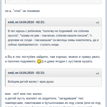
не-а, "этих" не понимаю
smil, on 14.04.2010 - 02:31:
В лес идешь с ребенком, "палочку не поднимай -ее собачка
грызла", "травку не рви - там киски, собачки какали-писали", "с
дорожки не сходи - там какашки" за месяцы зимы накопились, да и
сейчас прибавляются - ступить негде.
а Вы в лес поглубже зайдите, там хорошо, можно и травку рвать
и палочки поднимать
)) и даже ягодки с кустиков кушать
smil, on 14.04.2010 - 02:31:
Вобщем детей жалко ! -крик души.
мне - нет! мне лес жалко.
а детей пусть жалеют их родители, "загадившие" лес
памперсами, пакетиками и бутылочками из под соков (или из под