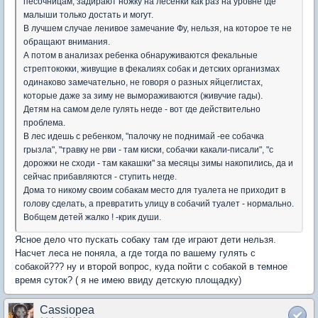
песочницам, задирают ножку на лесенки как раз на уровне где
малыши только достать и могут.
В лучшем случае ленивое замечание Фу, нельзя, на которое те не
обращают внимания.
А потом в анализах ребенка обнаруживаются фекальные
стрептококки, живущие в фекалиях собак и детских организмах
одинаково замечательно, не говоря о разных яйцеглистах,
которые даже за зиму не вымораживаются (живучие гады).
Детям на самом деле гулять негде - вот где действительно
проблема.
В лес идешь с ребенком, "палочку не поднимай -ее собачка
грызла", "травку не рви - там киски, собачки какали-писали", "с
дорожки не сходи - там какашки" за месяцы зимы накопились, да и
сейчас прибавляются - ступить негде.
Дома то никому своим собакам место для туалета не приходит в
голову сделать, а превратить улицу в собачий туалет - нормально.
Вобщем детей жалко ! -крик души.
Яcное дело что пускать собаку там где играют дети нельзя.
Насчет леса не поняла, а где тогда по вашему гулять с
собакой??? ну и второй вопрос, куда пойти с собакой в темное
время суток? ( я не имею ввиду детскую площадку)
Cassiopea