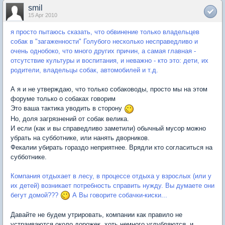
smil
15 Apr 2010
я просто пытаюсь сказать, что обвинение только владельцев
собак в "загаженности" Голубого несколько несправедливо и
очень однобоко, что много других причин, а самая главная -
отсутствие культуры и воспитания, и неважно - кто это: дети, их
родители, владельцы собак, автомобилей и т.д.
А я и не утверждаю, что только собаководы, просто мы на этом
форуме только о собаках говорим
Это ваша тактика уводить в сторону
Но, доля загрязнений от собак велика.
И если (как и вы справедливо заметили) обычный мусор можно
убрать на субботнике, или нанять дворников.
Фекалии убирать гораздо неприятнее. Врядли кто согласиться на
субботнике.
Компания отдыхает в лесу, в процессе отдыха у взрослых (или у
их детей) возникает потребность справить нужду. Вы думаете они
бегут домой???
А Вы говорите собачки-киски...
Давайте не будем утрировать, компании как правило не
устраиваются около дорожек, хоть немного углубляются, и