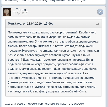
_Ольга_
14 Apr 2010
Morskaya, on 13.04.2010 - 17:00:
По поводу кто и сколько гадит, разговор отдельный. Как бы нам с
вами ни хотелось, но никто, я уверенна, не будет убирать за
своими питомцами. У нас же нет за это штрафов, а другие доводы
людьми плохо воспринимаются. А вот то, что гадят люди очень
печально. Неоднократно видела, как люди встают после пикника и
без зазрения совести уходят, оставляя мусор. Ну как с ними
бороться? Если уж люди такие, что говорить о питомцах. Если
родители детей не могут приучить, бросает ребенок фантик, а
родитель ему и слова не говорит. Да и под балконами одни бычки
валяются, неужели трудно пепельницей обзавестись. А вы
говорите субботник... Как-то нет желания убираться за другими
(они-то уж явно не придут), тем более не факт, что завтра лес
опять не загадят. Я думала, люди ехали жить на природу, чтобы
наслаждаться ей, а по факту получается, чтобы её убить.
...ага, а еще в первом корпусе кто то пакет с мусором