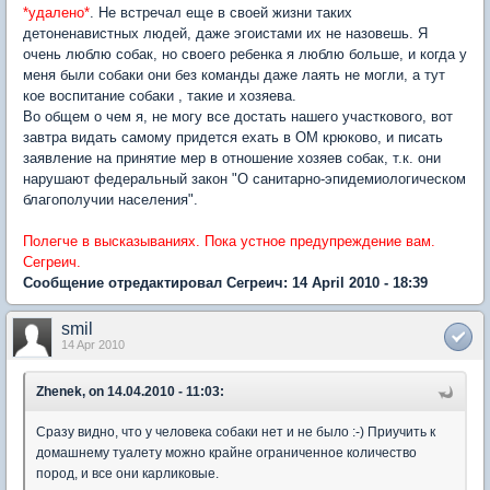
*удалено*
. Не встречал еще в своей жизни таких
детоненавистных людей, даже эгоистами их не назовешь. Я
очень люблю собак, но своего ребенка я люблю больше, и когда у
меня были собаки они без команды даже лаять не могли, а тут
кое воспитание собаки , такие и хозяева.
Во общем о чем я, не могу все достать нашего участкового, вот
завтра видать самому придется ехать в ОМ крюково, и писать
заявление на принятие мер в отношение хозяев собак, т.к. они
нарушают федеральный закон "О санитарно-эпидемиологическом
благополучии населения".
Полегче в высказываниях. Пока устное предупреждение вам.
Сегреич.
Сообщение отредактировал Сегреич: 14 April 2010 - 18:39
smil
14 Apr 2010
Zhenek, on 14.04.2010 - 11:03:
Сразу видно, что у человека собаки нет и не было :-) Приучить к
домашнему туалету можно крайне ограниченное количество
пород, и все они карликовые.