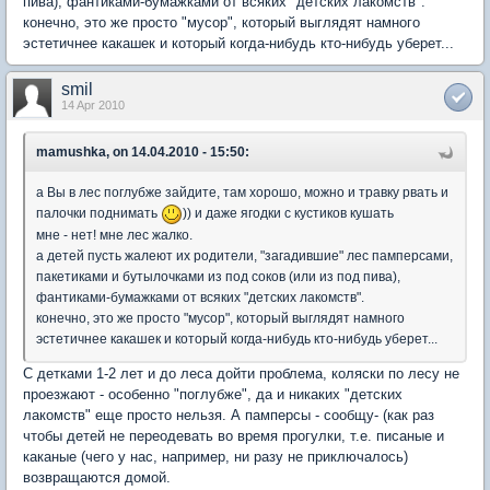
пива), фантиками-бумажками от всяких "детских лакомств".
конечно, это же просто "мусор", который выглядят намного
эстетичнее какашек и который когда-нибудь кто-нибудь уберет...
smil
14 Apr 2010
mamushka, on 14.04.2010 - 15:50:
а Вы в лес поглубже зайдите, там хорошо, можно и травку рвать и
палочки поднимать
)) и даже ягодки с кустиков кушать
мне - нет! мне лес жалко.
а детей пусть жалеют их родители, "загадившие" лес памперсами,
пакетиками и бутылочками из под соков (или из под пива),
фантиками-бумажками от всяких "детских лакомств".
конечно, это же просто "мусор", который выглядят намного
эстетичнее какашек и который когда-нибудь кто-нибудь уберет...
С детками 1-2 лет и до леса дойти проблема, коляски по лесу не
проезжают - особенно "поглубже", да и никаких "детских
лакомств" еще просто нельзя. А памперсы - сообщу- (как раз
чтобы детей не переодевать во время прогулки, т.е. писаные и
каканые (чего у нас, например, ни разу не приключалось)
возвращаются домой.