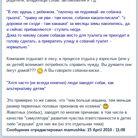
родители, владельцы собак, автомобилей и т.д.
"В лес идешь с ребенком, "палочку не поднимай -ее собачка
грызла", "травку не рви - там киски, собачки какали-писали", "с
дорожки не сходи - там какашки" за месяцы зимы накопились, да
и сейчас прибавляются - ступить негде.
Дома то никому своим собакам место для туалета не приходит в
голову сделать, а превратить улицу в собачий туалет -
нормально."
Компания отдыхает в лесу, в процессе отдыха у взрослых (или у
их детей) возникает потребность справить нужду. Вы думаете они
бегут домой???
А Вы говорите собачки-киски...
"Хотя часто (не всегда конечно) люди заводят собак, как
альтернативу детям"
Это примерно то же самое, что "чем больше машина, тем меньше
размер первичных половых признаков ее хозяина"
Животных (любых), заводят по многим причинам, в том числе в
качестве "симулятора" развития чувства ответственности в детях
либо "игрушки" для них же (но это отдельная тема)
Сообщение отредактировал mamushka: 15 April 2010 - 11:08