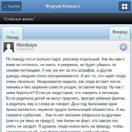
Форум Новостройки
← Голубое
"Собачья жизнь"
«
Вперед
Назад
»
Morskaya
13 Apr 2010
По поводу кто и сколько гадит, разговор отдельный. Как бы нам с
вами ни хотелось, но никто, я уверенна, не будет убирать за
своими питомцами. У нас же нет за это штрафов, а другие
доводы людьми плохо воспринимаются. А вот то, что гадят люди
очень печально. Неоднократно видела, как люди встают после
пикника и без зазрения совести уходят, оставляя мусор. Ну как с
ними бороться? Если уж люди такие, что говорить о питомцах.
Если родители детей не могут приучить, бросает ребенок фантик,
а родитель ему и слова не говорит. Да и под балконами одни
бычки валяются, неужели трудно пепельницей обзавестись. А вы
говорите субботник... Как-то нет желания убираться за другими
(они-то уж явно не придут), тем более не факт, что завтра лес
опять не загадят. Я думала, люди ехали жить на природу, чтобы
наслаждаться ей, а по факту получается, чтобы её убить.