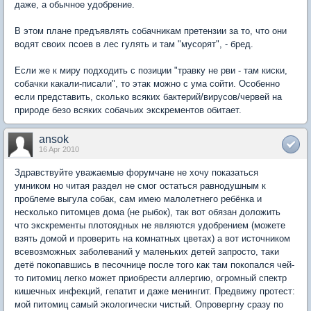
даже, а обычное удобрение.
В этом плане предъявлять собачникам претензии за то, что они
водят своих псоев в лес гулять и там "мусорят", - бред.
Если же к миру подходить с позиции "травку не рви - там киски,
собачки какали-писали", то этак можно с ума сойти. Особенно
если представить, сколько всяких бактерий/вирусов/червей на
природе безо всяких собачьих экскрементов обитает.
ansok
16 Apr 2010
Здравствуйте уважаемые форумчане не хочу показаться
умником но читая раздел не смог остаться равнодушным к
проблеме выгула собак, сам имею малолетнего ребёнка и
несколько питомцев дома (не рыбок), так вот обязан доложить
что экскременты плотоядных не являются удобрением (можете
взять домой и проверить на комнатных цветах) а вот источником
всевозможных заболеваний у маленьких детей запросто, таки
детё покопавшись в песочнице после того как там покопался чей-
то питомиц легко может приобрести аллергию, огромный спектр
кишечных инфекций, гепатит и даже менингит. Предвижу протест:
мой питомиц самый экологически чистый. Опровергну сразу по