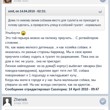
14 Apr 2010
smil, on 14.04.2010 - 02:31:
Дома то никому своим собакам место для туалета не приходит в
голову сделать, а превратить улицу в собачий туалет - нормально.
Улыбнули
Это той-терьера можно на пеленку приучить... С ротвейлером
сложнее...
Но, как мама мелкого детеныша , и как хозяйка собаки, я
оказалась по разные стороны баррикад. Мы в свое время
приучили собаку ходить в туалет по разрешению. Пока она за
дом в лес не ушла , она не присядет.
Личное наблюдение: из-за дома(5 корпус) выбегает овчарка (без
поводка-намордника), вдалеке идет тетя лет 50, собака
поворачивает к 1 подъезду и накладывает кучу...
Когда мы жили в городе и у нас была маленькая собака, мы
убирали за ней. На нас всегда смотрели, как на идиотов...
Сообщение отредактировал Cassiopea: 14 April 2010 - 09:47
Zhenek
14 Apr 2010