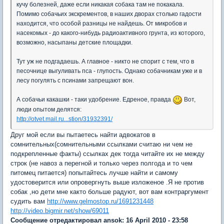
кучу болезней, даже если никакая собака там не покакала.
Помимо собачьих экскрементов, в наших дворах столько гадости
находится, что особой разницы не найдешь. От микробов и
насекомых - до какого-нибудь радиоактивного грунта, из которого,
возможно, насыпаны детские площадки.
Тут уж не подгадаешь. А главное - никто не спорит с тем, что в
песочнице выгуливать пса - глупость. Однако собачникам уже и в
лесу погулять с псинами запрещают вон.
А собачьи какашки - таки удобрение. Едреное, правда
Вот,
люди опытом делятся:
http://otvet.mail.ru...stion/31932391/
Друг мой если вы пытаетесь найти адвокатов в
сомнительных(сомнительными ссылками считаю ни чем не
подкрепленные факты) ссылках дек тогда читайте их не между
строк (не навоз а перегной и только через полгода и то чем
питомец питается) попытайтесь лучше найти и самому
удостоверится или опровергнуть выше изложеное .Я не против
собак ,но дети мне както больше радуют, вот вам контраргумент
судить вам
http://www.gelmostop.ru/1691231448
http://video.bigmir.net/show/69011
Сообщение отредактировал ansok: 16 April 2010 - 23:58