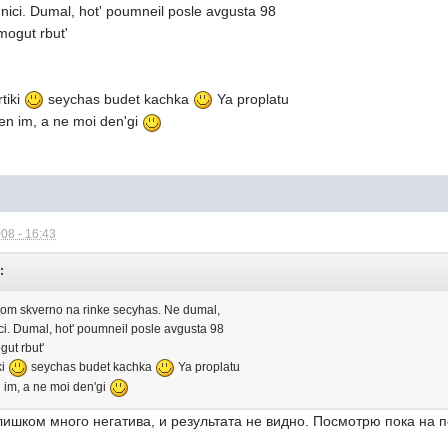
ici. Dumal, hot' poumneil posle avgusta 98
mogut rbut'
tiki
seychas budet kachka
Ya proplatu
en im, a ne moi den'gi
08 - 16:43
:
shkom skverno na rinke secyhas. Ne dumal,
i. Dumal, hot' poumneil posle avgusta 98
gut rbut'
ki
seychas budet kachka
Ya proplatu
 im, a ne moi den'gi
лишком много негатива, и результата не видно. Посмотрю пока на 