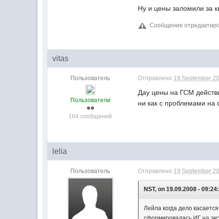
Ну и цены заломили за 
Сообщение отредактиров
vitas
Пользователь
Отправлено
19 September 20
Дау цены на ГСМ действ
Пользователи
ни как с проблемами н
164 сообщений
lelia
Пользователь
Отправлено
19 September 20
NST, on 19.09.2008 - 09:24
Лейла когда дело касаетс
сформировалась ИГ на экс