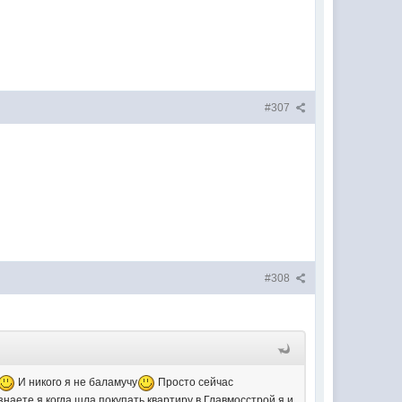
#307
#308
И никого я не баламучу
Просто сейчас
аете я когда шла покупать квартиру в Главмосстрой я и