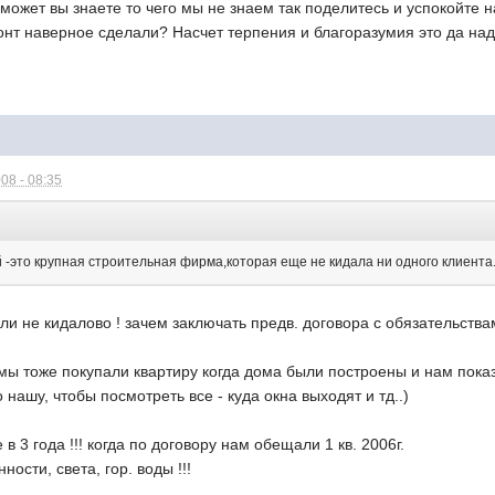
может вы знаете то чего мы не знаем так поделитесь и успокойте н
нт наверное сделали? Насчет терпения и благоразумия это да надо
08 - 08:35
 -это крупная строительная фирма,которая еще не кидала ни одного клиента.
сли не кидалово ! зачем заключать предв. договора с обязательства
!! мы тоже покупали квартиру когда дома были построены и нам пок
нашу, чтобы посмотреть все - куда окна выходят и тд..)
в 3 года !!! когда по договору нам обещали 1 кв. 2006г.
ности, света, гор. воды !!!