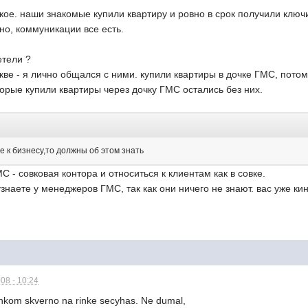
акое. наши знакомые купили квартиру и ровно в срок получили ключ
но, коммуникации все есть.
етели ?
ве - я лично общался с ними. купили квартиры в дочке ГМС, потом
торые купили квартиры через дочку ГМС остались без них.
 к бизнесу,то должны об этом знать
С - совковая контора и относиться к клиентам как в совке.
узнаете у менеджеров ГМС, так как они ничего не знают. вас уже к
08 - 10:24
lishkom skverno na rinke secyhas. Ne dumal,