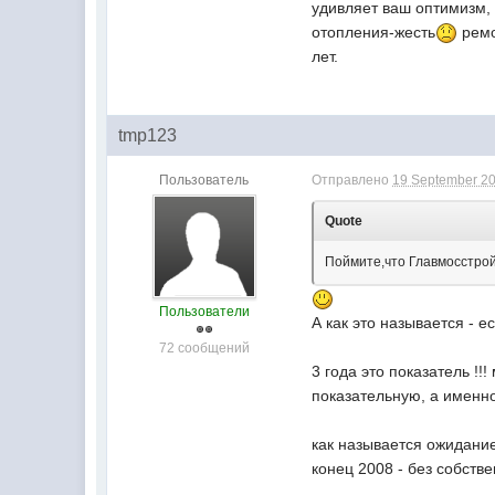
удивляет ваш оптимизм, 
отопления-жесть
ремо
лет.
tmp123
Пользователь
Отправлено
19 September 20
Quote
Поймите,что Главмосстрой
Пользователи
А как это называется - е
72 сообщений
3 года это показатель !
показательную, а именно 
как называется ожидание 
конец 2008 - без собствен