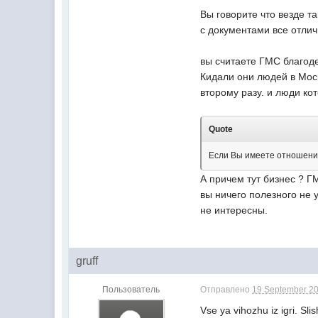
Вы говорите что везде т
с документами все отлич
вы считаете ГМС благод
Кидали они людей в Моск
второму разу. и люди ко
Quote
Если Вы имеете отношение
А причем тут бизнес ? ГМ
вы ничего полезного не 
не интересны.
gruff
Пользователь
Отправлено
19 September 20
Vse ya vihozhu iz igri. S