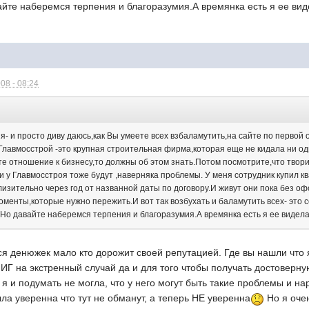
айте наберемся терпения и благоразумия.А времянка есть я ее ви
08 - 08:24
- и просто диву даюсь,как Вы умеете всех взбаламутить,на сайте по первой 
Главмосстрой -это крупная строительная фирма,которая еще не кидала ни одн
е отношение к бизнесу,то должны об этом знать.Потом посмотрите,что твори
и у Главмосстроя тоже будут ,наверняка проблемы. У меня сотрудник купил к
лизительно через год от названной даты по договору.И живут они пока без оф
менты,которые нужно пережить.И вот так возбухать и баламутить всех- это 
е.Но давайте наберемся терпения и благоразумия.А времянка есть я ее видел
ся денюжек мало кто дорожит своей репутацией. Где вы нашли что
ИГ на экстренный случай да и для того чтобы получать достоверн
 я и подумать не могла, что у него могут быть такие проблемы и н
ла уверенна что тут не обманут, а теперь НЕ уверенна
Но я очен