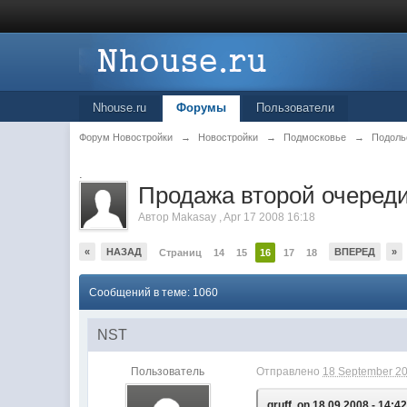
Nhouse.ru
Форумы
Пользователи
Форум Новостройки
→
Новостройки
→
Подмосковье
→
Подоль
.
Продажа второй очеред
Автор
Makasay
,
Apr 17 2008 16:18
«
НАЗАД
ВПЕРЕД
»
Страниц
14
15
16
17
18
Сообщений в теме: 1060
NST
Пользователь
Отправлено
18 September 20
gruff, on 18.09.2008 - 14:42