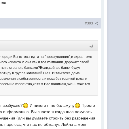
дела
#303
очереди Вы готовы идти на "преступления",и здесь тоже
ого клиента.И она,как и все компании ,дорожит своей
тся в стране,с банками?Если,сейчас банки будут
вартиру в группе компаний ПИК. И там тоже дома
ормления в собственность и пока без горячей воды и
совсем не корректно,хотя я Вас понимаю,очень хочется
а
 я возбухаю?
И никого я не баламучу
Просто
ую информацию. Вы знаете я когда шла покупать
арушения (или вы думаете строить без разрешения
ь надеюсь, что нас не обманут. Лейла а меня