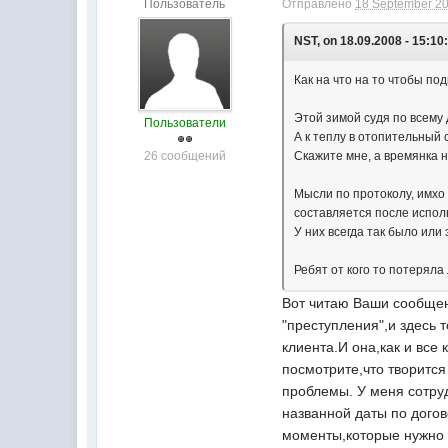
Пользователь
Отправлено
18 September 20
NST, on 18.09.2008 - 15:10
Как на что на то чтобы под
Этой зимой судя по всему 
Пользователи
А к теплу в отопительный 
26 сообщений
Скажите мне, а времянка 
Мысли по протоколу, имхо 
составляется после исполн
У них всегда так было или
Ребят от кого то потеряла
Вот читаю Ваши сообщени
"преступления",и здесь 
клиента.И она,как и все
посмотрите,что творится
проблемы. У меня сотруд
названной даты по догов
моменты,которые нужно п