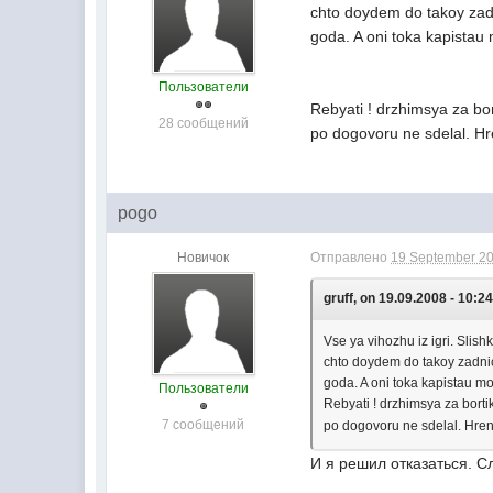
chto doydem do takoy zadn
goda. A oni toka kapistau 
Пользователи
Rebyati ! drzhimsya za bor
28 сообщений
po dogovoru ne sdelal. Hr
pogo
Новичок
Отправлено
19 September 20
gruff, on 19.09.2008 - 10:24
Vse ya vihozhu iz igri. Sli
chto doydem do takoy zadnic
goda. A oni toka kapistau mo
Пользователи
Rebyati ! drzhimsya za borti
7 сообщений
po dogovoru ne sdelal. Hren
И я решил отказаться. С