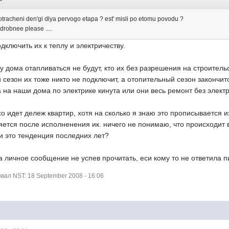
otracheni den'gi dlya pervogo etapa ? est' misli po etomu povodu ?
robnee please ....
одключить их к теплу и электричеству.
у дома отапливаться не будут, кто их без разрешения на строительс
й сезон их тоже никто не подключит, а отопительный сезон закончит
 на наши дома по электрике кинута или они весь ремонт без элект
о идет дележ квартир, хотя на сколько я знаю это прописывается 
ляется после исполненения ик. ничего не понимаю, что происходит в
ли это тенденция последних лет?
ла личное сообщение не успев прочитать, еси кому то не ответила 
ал NST: 18 September 2008 - 16:06