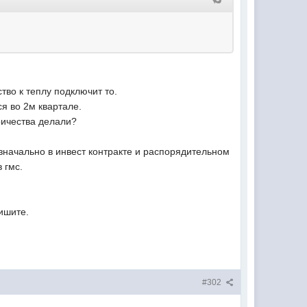
тво к теплу подключит то.
ся во 2м квартале.
ричества делали?
изначально в инвест контракте и распорядительном
 гмс.
пишите.
#302