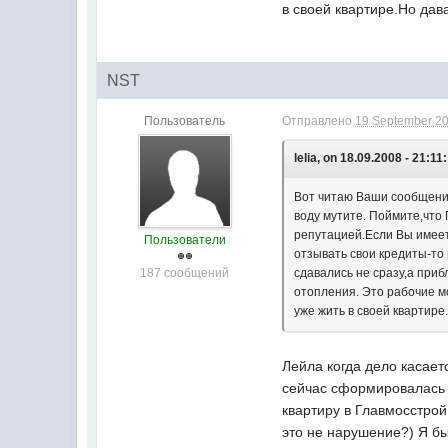
в своей квартире.Но дав
NST
Пользователь
Отправлено
19 September 20
lelia, on 18.09.2008 - 21:11:
Вот читаю Ваши сообщения
воду мутите. Поймите,что 
репутацией.Если Вы имеет
Пользователи
отзывать свои кредиты-то 
187 сообщений
сдавались не сразу,а приб
отопления. Это рабочие мо
уже жить в своей квартир
Лейла когда дело касает
сейчас сформировалась 
квартиру в Главмосстрой
это не нарушение?) Я бы