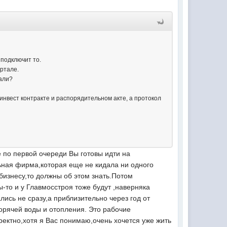
 подключит то.
артале.
лали?
 инвест контракте и распорядительном акте, а протокол
е по первой очереди Вы готовы идти на
льная фирма,которая еще не кидала ни одного
бизнесу,то должны об этом знать.Потом
ы-то и у Главмосстроя тоже будут ,наверняка
лись не сразу,а приблизительно через год от
горячей воды и отопления. Это рабочие
ректно,хотя я Вас понимаю,очень хочется уже жить