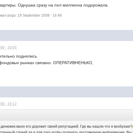
квартиры. Однушка сразу на пол миллиона подорожала.
ал pogo: 19 September 2008 - 16:48
08 - 18:05
ительно поднялись.
а фондовых рынках связано. ОПЕРАТИВНЕНЬКО,
08 - 19:12
:
я денюжек мало кто дорожит своей репутацией. Где вы нашли что я возбухаю?
тренный случай да и для того чтобы получать достоверную информацию. Вы зн