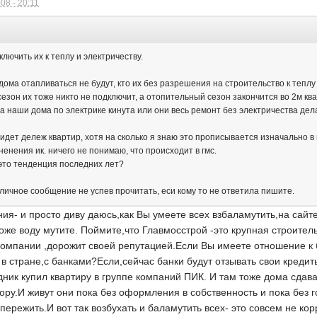
08 - 20:11
:
ключить их к теплу и электричеству.
дома отапливаться не будут, кто их без разрешения на строительство к теплу
сезон их тоже никто не подключит, а отопительный сезон закончится во 2м кв
на наши дома по электрике кинута или они весь ремонт без электричества де
идет дележ квартир, хотя на сколько я знаю это прописывается изначально в
енения ик. ничего не понимаю, что происходит в гмс.
 это тенденция последних лет?
 личное сообщение не успев прочитать, еси кому то не ответила пишите.
я- и просто диву даюсь,как Вы умеете всех взбаламутить,на сайт
тоже воду мутите. Поймите,что Главмосстрой -это крупная строите
 компании ,дорожит своей репутацией.Если Вы имеете отношение к 
 в стране,с банками?Если,сейчас банки будут отзывать свои кредит
ник купил квартиру в группе компаний ПИК. И там тоже дома сдава
ору.И живут они пока без оформления в собственность и пока без 
ережить.И вот так возбухать и баламутить всех- это совсем не кор