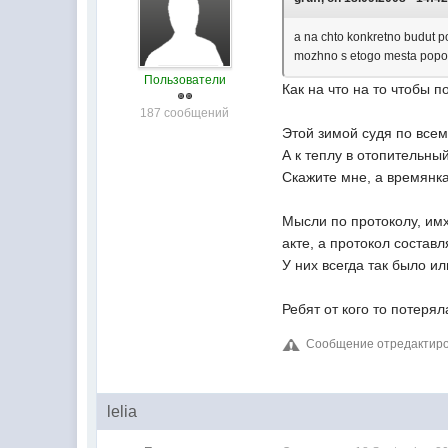
a na chto konkretno budut p
mozhno s etogo mesta popod
Пользователи
Как на что на то чтобы п
187 сообщений
Этой зимой судя по всем
А к теплу в отопительны
Скажите мне, а времянка
Мысли по протоколу, имх
акте, а протокол состав
У них всегда так было и
Ребят от кого то потеря
Сообщение отредактиров
lelia