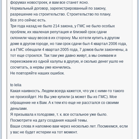
форумах новостроек, и вам все станет ясно.
Нормальный договор, зарегистрированный по закону,
разрешение на строительство. Строительство по плану.
Все это сейчас есть.
Три года назад не было 214 закона, у ГМС не было особых
проблем, их хваленая репутация и близкий срок сдачи
склонили чашу весов в их сторону. Мы хотели купить в другом
доме в другом городе, но там срок сдачи был 4 квартал 2006 года,
а в ГМС обещали 4 квартал 2005 года, 7 домов были закончены, а
тот еще строился. Так там уже давно живут, а мы снимаем и
переезжаем из одной халупы в другую, и сколько денег ушло не
сосчитать, а нервы уже кончились.
Не повторяйте наших ошибок.
to lelia
Какая наивность. Людям всегда кажется, что уж с ними-то такого
не произойдет. Но Вы уже купили (а может Вы из ГМС). Мое
обращение не к Вам. А к тем кто еще не расстался со своими
деньгами.
Я призывала к голодовке, т. к. все остальное уже было.
Посмотрите на дату создания нашей темы.
Ваши слова я напомню вам через несколько лет. Посмеемся, если
у вас не будет истерии на тот момент.