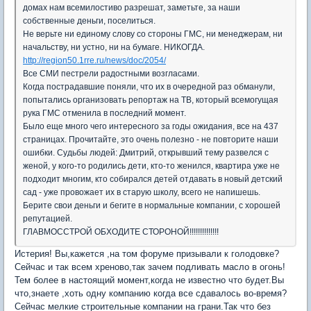
домах нам всемилостиво разрешат, заметьте, за наши
собственные деньги, поселиться.
Не верьте ни единому слову со стороны ГМС, ни менеджерам, ни
начальству, ни устно, ни на бумаге. НИКОГДА.
http://region50.1rre.ru/news/doc/2054/
Все СМИ пестрели радостными возгласами.
Когда пострадавшие поняли, что их в очередной раз обманули,
попытались организовать репортаж на ТВ, который всемогущая
рука ГМС отменила в последний момент.
Было еще много чего интересного за годы ожидания, все на 437
страницах. Прочитайте, это очень полезно - не повторите наши
ошибки. Судьбы людей: Дмитрий, открывший тему развелся с
женой, у кого-то родились дети, кто-то женился, квартира уже не
подходит многим, кто собирался детей отдавать в новый детский
сад - уже провожает их в старую школу, всего не напишешь.
Берите свои деньги и бегите в нормальные компании, с хорошей
репутацией.
ГЛАВМОССТРОЙ ОБХОДИТЕ СТОРОНОЙ!!!!!!!!!!!!!!
Истерия! Вы,кажется ,на том форуме призывали к голодовке?
Сейчас и так всем хреново,так зачем подливать масло в огонь!
Тем более в настоящий момент,когда не известно что будет.Вы
что,знаете ,хоть одну компанию когда все сдавалось во-время?
Сейчас мелкие строительные компании на грани.Так что без