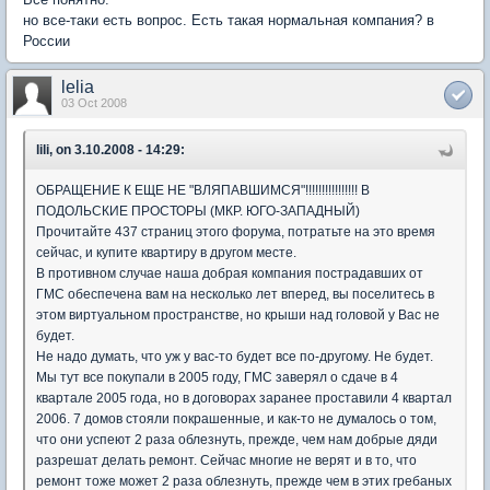
но все-таки есть вопрос. Есть такая нормальная компания? в
России
lelia
03 Oct 2008
lili, on 3.10.2008 - 14:29:
ОБРАЩЕНИЕ К ЕЩЕ НЕ "ВЛЯПАВШИМСЯ"!!!!!!!!!!!!!!!! В
ПОДОЛЬСКИЕ ПРОСТОРЫ (МКР. ЮГО-ЗАПАДНЫЙ)
Прочитайте 437 страниц этого форума, потратьте на это время
сейчас, и купите квартиру в другом месте.
В противном случае наша добрая компания пострадавших от
ГМС обеспечена вам на несколько лет вперед, вы поселитесь в
этом виртуальном пространстве, но крыши над головой у Вас не
будет.
Не надо думать, что уж у вас-то будет все по-другому. Не будет.
Мы тут все покупали в 2005 году, ГМС заверял о сдаче в 4
квартале 2005 года, но в договорах заранее проставили 4 квартал
2006. 7 домов стояли покрашенные, и как-то не думалось о том,
что они успеют 2 раза облезнуть, прежде, чем нам добрые дяди
разрешат делать ремонт. Сейчас многие не верят и в то, что
ремонт тоже может 2 раза облезнуть, прежде чем в этих гребаных