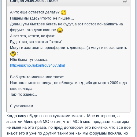
Cort, on 29.09.2008 - 16:29:
А что еще остается делать?
Пишем мы здесь что-то, не пишем....
Джамшуты быстрее бегать не будут, а вот постов понабивать на
форуме - это дело важное
А вот это, кстати, не факт
Будет так, как захотят "верхи"
Могут и заставить переоформить договора (а могут и не заставить
)
Ибо была тут ссылка:
http://mskmo.ru/kontrol/3467.html
В общем-то мнение мое такое:
Нас пока никто не кинул, не обманул и т.д., ибо до марта 2009 года
еще полгода
Так что ждемс...
С уважением
Когда кинут будет позно кулаками махать. Мне интересно, а
знает ли Минстрой МО о том, что ГМС 5 мес. продавал квартиры
не имея на это права, по пред договорам это понятно, что все все
знают это я уже по другим таким же как мы форумам поняла, но