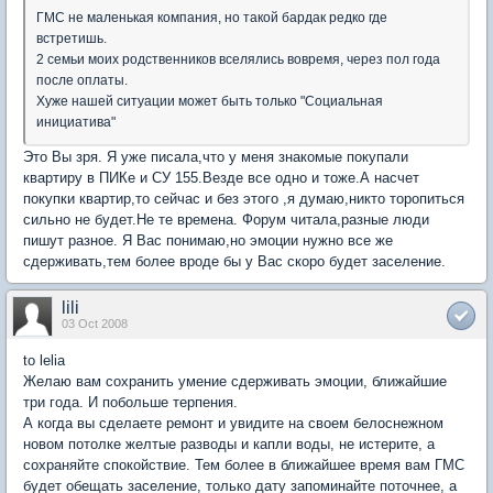
ГМС не маленькая компания, но такой бардак редко где
встретишь.
2 семьи моих родственников вселялись вовремя, через пол года
после оплаты.
Хуже нашей ситуации может быть только "Социальная
инициатива"
Это Вы зря. Я уже писала,что у меня знакомые покупали
квартиру в ПИКе и СУ 155.Везде все одно и тоже.А насчет
покупки квартир,то сейчас и без этого ,я думаю,никто торопиться
сильно не будет.Не те времена. Форум читала,разные люди
пишут разное. Я Вас понимаю,но эмоции нужно все же
сдерживать,тем более вроде бы у Вас скоро будет заселение.
lili
03 Oct 2008
to lelia
Желаю вам сохранить умение сдерживать эмоции, ближайшие
три года. И побольше терпения.
А когда вы сделаете ремонт и увидите на своем белоснежном
новом потолке желтые разводы и капли воды, не истерите, а
сохраняйте спокойствие. Тем более в ближайшее время вам ГМС
будет обещать заселение, только дату запоминайте поточнее, а