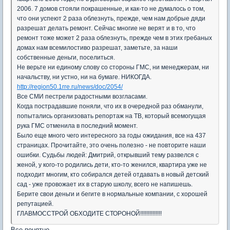
2006. 7 домов стояли покрашенные, и как-то не думалось о том,
что они успеют 2 раза облезнуть, прежде, чем нам добрые дяди
разрешат делать ремонт. Сейчас многие не верят и в то, что
ремонт тоже может 2 раза облезнуть, прежде чем в этих гребаных
домах нам всемилостиво разрешат, заметьте, за наши
собственные деньги, поселиться.
Не верьте ни единому слову со стороны ГМС, ни менеджерам, ни
начальству, ни устно, ни на бумаге. НИКОГДА.
http://region50.1rre.ru/news/doc/2054/
Все СМИ пестрели радостными возгласами.
Когда пострадавшие поняли, что их в очередной раз обманули,
попытались организовать репортаж на ТВ, который всемогущая
рука ГМС отменила в последний момент.
Было еще много чего интересного за годы ожидания, все на 437
страницах. Прочитайте, это очень полезно - не повторите наши
ошибки. Судьбы людей: Дмитрий, открывший тему развелся с
женой, у кого-то родились дети, кто-то женился, квартира уже не
подходит многим, кто собирался детей отдавать в новый детский
сад - уже провожает их в старую школу, всего не напишешь.
Берите свои деньги и бегите в нормальные компании, с хорошей
репутацией.
ГЛАВМОССТРОЙ ОБХОДИТЕ СТОРОНОЙ!!!!!!!!!!!!!!
Все понятно.