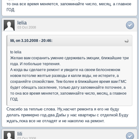
то она все время меняется, запоминайте число, месяц, а главное
ГОД.
lelia
03 Oct 2008
lili, on 3.10.2008 - 20:46:
to lelia
Желаю вам сохранить умение сдерживать эмоции, ближайшие три
года. И побольше терпения.
А когда вы сделаете ремонт и увидите на своем белоснежном
новом потолке желтые разводы и капли воды, не истерите, а
сохраняйте спокойствие. Тем более в ближайшее время вам ГМС
будет обещать заселение, только дату запоминайте поточнее, а
то она все время меняется, запоминайте число, месяц, а главное
ГОД.
Спасибо за теплые слова. Ну,насчет ремонта я его не буду
делать примерно год-два.Дабы у нас квартиры с отделкой.Буду
ждать,пока все не отладят и не накоплю на ремонт.
lili
03 Oct 2008