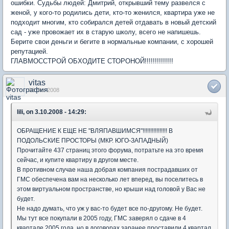
ошибки. Судьбы людей: Дмитрий, открывший тему развелся с
женой, у кого-то родились дети, кто-то женился, квартира уже не
подходит многим, кто собирался детей отдавать в новый детский
сад - уже провожает их в старую школу, всего не напишешь.
Берите свои деньги и бегите в нормальные компании, с хорошей
репутацией.
ГЛАВМОССТРОЙ ОБХОДИТЕ СТОРОНОЙ!!!!!!!!!!!!!!
vitas
03 Oct 2008
lili, on 3.10.2008 - 14:29:
ОБРАЩЕНИЕ К ЕЩЕ НЕ "ВЛЯПАВШИМСЯ"!!!!!!!!!!!!!!!! В
ПОДОЛЬСКИЕ ПРОСТОРЫ (МКР. ЮГО-ЗАПАДНЫЙ)
Прочитайте 437 страниц этого форума, потратьте на это время
сейчас, и купите квартиру в другом месте.
В противном случае наша добрая компания пострадавших от
ГМС обеспечена вам на несколько лет вперед, вы поселитесь в
этом виртуальном пространстве, но крыши над головой у Вас не
будет.
Не надо думать, что уж у вас-то будет все по-другому. Не будет.
Мы тут все покупали в 2005 году, ГМС заверял о сдаче в 4
квартале 2005 года, но в договорах заранее проставили 4 квартал