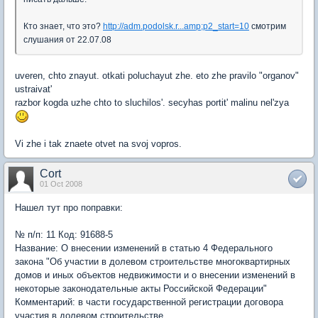
Кто знает, что это?
http://adm.podolsk.r...amp;p2_start=10
смотрим
слушания от 22.07.08
uveren, chto znayut. otkati poluchayut zhe. eto zhe pravilo "organov"
ustraivat'
razbor kogda uzhe chto to sluchilos'. secyhas portit' malinu nel'zya
Vi zhe i tak znaete otvet na svoj vopros.
Cort
01 Oct 2008
Нашел тут про поправки:
№ п/п: 11 Код: 91688-5
Название: О внесении изменений в статью 4 Федерального
закона "Об участии в долевом строительстве многоквартирных
домов и иных объектов недвижимости и о внесении изменений в
некоторые законодательные акты Российской Федерации"
Комментарий: в части государственной регистрации договора
участия в долевом строительстве