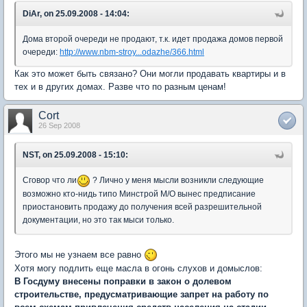
DiAr, on 25.09.2008 - 14:04:
Дома второй очереди не продают, т.к. идет продажа домов первой
очереди:
http://www.nbm-stroy...odazhe/366.html
Как это может быть связано? Они могли продавать квартиры и в
тех и в других домах. Разве что по разным ценам!
Cort
26 Sep 2008
NST, on 25.09.2008 - 15:10:
Сговор что ли
? Лично у меня мысли возникли следующие
возможно кто-нидь типо Минстрой М/О вынес предписание
приостановить продажу до получения всей разрешительной
документации, но это так мыси только.
Этого мы не узнаем все равно
Хотя могу подлить еще масла в огонь слухов и домыслов:
В Госдуму внесены поправки в закон о долевом
строительстве, предусматривающие запрет на работу по