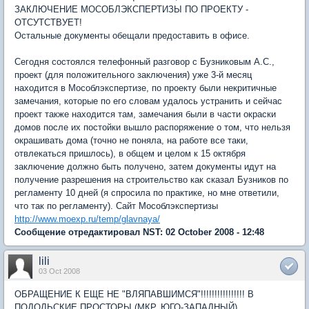
ЗАКЛЮЧЕНИЕ МОСОБЛЭКСПЕРТИЗЫ ПО ПРОЕКТУ -
ОТСУТСТВУЕТ!
Остальные документы обещали предоставить в офисе.
Сегодня состоялся телефонный разговор с Бузниковым А.С.,
проект (для положительного заключения) уже 3-й месяц
находится в Мособлэкспертизе, по проекту были некритичные
замечания, которые по его словам удалось устранить и сейчас
проект также находится там, замечания были в части окраски
домов после их постойки вышло распоряжение о том, что нельзя
окрашивать дома (точно не поняла, на работе все таки,
отвлекаться пришлось), в общем и целом к 15 октября
заключение должно быть получено, затем документы идут на
получение разрешения на строительство как сказал Бузников по
регламенту 10 дней (я спросила по практике, но мне ответили,
что так по регламенту). Сайт Мособлэкспертизы
http://www.moexp.ru/temp/glavnaya/
Сообщение отредактировал NST: 02 October 2008 - 12:48
lili
03 Oct 2008
ОБРАЩЕНИЕ К ЕЩЕ НЕ "ВЛЯПАВШИМСЯ"!!!!!!!!!!!!!!!! В
ПОДОЛЬСКИЕ ПРОСТОРЫ (МКР. ЮГО-ЗАПАДНЫЙ)