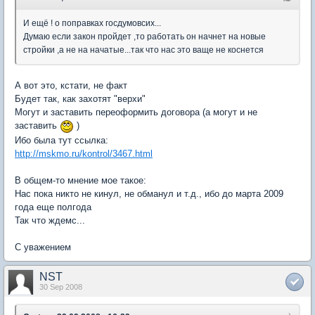
И ещё ! о поправках госдумовсих...
Думаю если закон пройдет ,то работать он начнет на новые
стройки ,а не на начатые...так что нас это ваще не коснется
А вот это, кстати, не факт
Будет так, как захотят "верхи"
Могут и заставить переоформить договора (а могут и не
заставить
)
Ибо была тут ссылка:
http://mskmo.ru/kontrol/3467.html
В общем-то мнение мое такое:
Нас пока никто не кинул, не обманул и т.д., ибо до марта 2009
года еще полгода
Так что ждемс...
С уважением
NST
30 Sep 2008