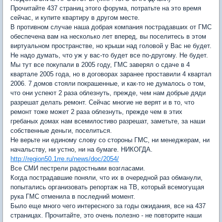
Прочитайте 437 страниц этого форума, потратьте на это время
сейчас, и купите квартиру в другом месте.
В противном случае наша добрая компания пострадавших от ГМС
обеспечена вам на несколько лет вперед, вы поселитесь в этом
виртуальном пространстве, но крыши над головой у Вас не будет.
Не надо думать, что уж у вас-то будет все по-другому. Не будет.
Мы тут все покупали в 2005 году, ГМС заверял о сдаче в 4
квартале 2005 года, но в договорах заранее проставили 4 квартал
2006. 7 домов стояли покрашенные, и как-то не думалось о том,
что они успеют 2 раза облезнуть, прежде, чем нам добрые дяди
разрешат делать ремонт. Сейчас многие не верят и в то, что
ремонт тоже может 2 раза облезнуть, прежде чем в этих
гребаных домах нам всемилостиво разрешат, заметьте, за наши
собственные деньги, поселиться.
Не верьте ни единому слову со стороны ГМС, ни менеджерам, ни
начальству, ни устно, ни на бумаге. НИКОГДА.
http://region50.1rre.ru/news/doc/2054/
Все СМИ пестрели радостными возгласами.
Когда пострадавшие поняли, что их в очередной раз обманули,
попытались организовать репортаж на ТВ, который всемогущая
рука ГМС отменила в последний момент.
Было еще много чего интересного за годы ожидания, все на 437
страницах. Прочитайте, это очень полезно - не повторите наши