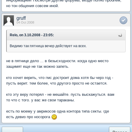
информацией! Посмотри другие форумы, везде полно проблем,
но тон общения совсем иной.
gruff
04 Oct 2008
Relo, on 3.10.2008 - 23:05:
Видимо так пятница вечер действует на всех.
не в пятнице дело ... в безысходности. когда одно место
защимят еще не так можно запеть.
кто хочет верить, что гмс достроит дома хотя бы черз год -
пусть верит. тем более, что другого просто не остается.
кто эту веру потерял - не мешайте. пусть выскажуться. вам
то что с того. у вас же свои тараканы.
естъ по моему у амрикосов одна контора типа секты. где
есть девиз про носорога