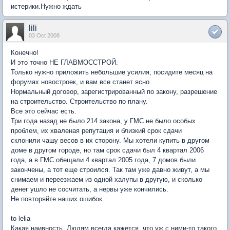
истерики.Нужно ждать
lili
03 Oct 2008
Конечно!
И это точно НЕ ГЛАВМОССТРОЙ.
Только нужно приложить небольшие усилия, посидите месяц на
форумах новостроек, и вам все станет ясно.
Нормальный договор, зарегистрированный по закону, разрешение
на строительство. Строительство по плану.
Все это сейчас есть.
Три года назад не было 214 закона, у ГМС не было особых
проблем, их хваленая репутация и близкий срок сдачи
склонили чашу весов в их сторону. Мы хотели купить в другом
доме в другом городе, но там срок сдачи был 4 квартал 2006
года, а в ГМС обещали 4 квартал 2005 года, 7 домов были
закончены, а тот еще строился. Так там уже давно живут, а мы
снимаем и переезжаем из одной халупы в другую, и сколько
денег ушло не сосчитать, а нервы уже кончились.
Не повторяйте наших ошибок.
to lelia
Какая наивность. Людям всегда кажется, что уж с ними-то такого