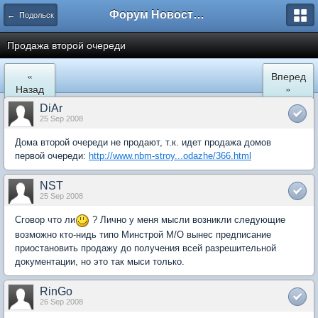
Форум Новостройки
← Подольск
Продажа второй очереди
«
Вперед
Назад
»
DiAr
25 Sep 2008
Дома второй очереди не продают, т.к. идет продажа домов
первой очереди:
http://www.nbm-stroy...odazhe/366.html
NST
25 Sep 2008
Сговор что ли
? Лично у меня мысли возникли следующие
возможно кто-нидь типо Минстрой М/О вынес предписание
приостановить продажу до получения всей разрешительной
документации, но это так мыси только.
RinGo
26 Sep 2008