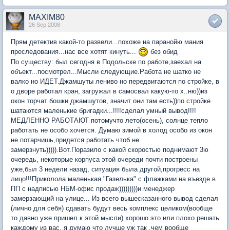
MAXIM80
26 Sep 2008
Прям детектив какой-то развели...похоже на паранойю мания
преследования...нас все хотят кинуть...
без обид
По существу: был сегодня в Подольске по работе,заехал на
объект...посмотрел...Мысли следующие.Работа не шатко не
валко но ИДЕТ.Джамшуты лениво но передвигаются по стройке, в
о дворе работал кран, загружал в самосвал какую-то х..ню))из
окон торчат бошки джамшутов, значит они там есть))по стройке
шатаются маленькие бригадки...!!!!сделал умный вывод!!!!
МЕДЛЕННО РАБОТАЮТ потомучто лето(осень), солнце тепло
работать не особо хочется. Думаю зимой в холод особо из окон
не потарчишь,придется работать чтоб не
замерзнуть))))).Вот.Поразило с какой скоростью поднимают 3ю
очередь, некоторые корпуса этой очереди почти построены
уже,был 3 недели назад, ситуация была другой,прогресс на
лицо!!!Приколола маленькая "Газелька" с флажками на въезде в
ПП с надписью НБМ-офис продаж)))))))))и менеджер
замерзающий на улице... Из всего вышесказанного вывод сделал
(лично для себя) сдавать будут весь комплекс целиком(вообще
то давно уже пришел к этой мысли) хорошо это или плохо решать
каждому из вас, я думаю что лучше уж так ,чем вообще