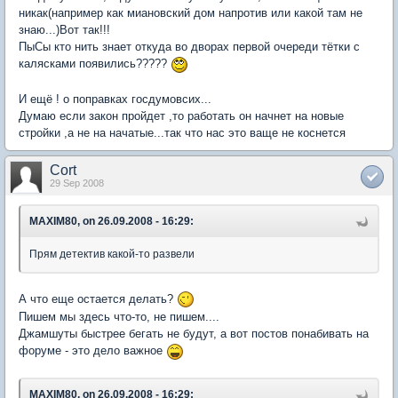
никак(например как миановский дом напротив или какой там не
знаю...)Вот так!!!
ПыСы кто нить знает откуда во дворах первой очереди тётки с
калясками появились?????
И ещё ! о поправках госдумовсих...
Думаю если закон пройдет ,то работать он начнет на новые
стройки ,а не на начатые...так что нас это ваще не коснется
Cort
29 Sep 2008
MAXIM80, on 26.09.2008 - 16:29:
Прям детектив какой-то развели
А что еще остается делать?
Пишем мы здесь что-то, не пишем....
Джамшуты быстрее бегать не будут, а вот постов понабивать на
форуме - это дело важное
MAXIM80, on 26.09.2008 - 16:29: