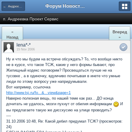
Форум Новостройки
← Андреевка
п. Андреевка Проект Сервис
«
Вперед
Назад
»
lena*-*
15 Nov 2006
Ну и что мы будем на встрече обсуждать? То, что вообще никто
не в курсе, что такое ТСЖ, какие у него формы бывают, про
Жилищный кодекс поговорим? Просвещаться лучше не на
тусовке , а в одиночку, вдумчиво почитывая в инете что умные
люди по этому вопросу уже напридумывали.
Вот например, ссылочка
http://www.tsj.ru/fo...&...view&page=1
Наверно полезная вещь, по нашей теме как раз... ДО конца
дочитать не удалось, мозги пухнут от обилия информации
И
вы предлагаете такую же дисскусию на улице проводить?
----
31.10.2006 10:48, Re: Какой дебил придумал ТСЖ? (просмотров:
24)