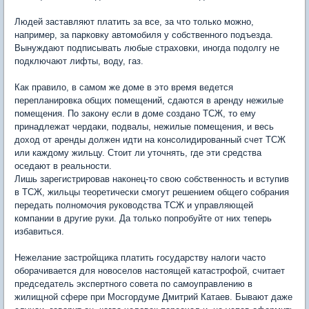
Людей заставляют платить за все, за что только можно,
например, за парковку автомобиля у собственного подъезда.
Вынуждают подписывать любые страховки, иногда подолгу не
подключают лифты, воду, газ.
Как правило, в самом же доме в это время ведется
перепланировка общих помещений, сдаются в аренду нежилые
помещения. По закону если в доме создано ТСЖ, то ему
принадлежат чердаки, подвалы, нежилые помещения, и весь
доход от аренды должен идти на консолидированный счет ТСЖ
или каждому жильцу. Стоит ли уточнять, где эти средства
оседают в реальности.
Лишь зарегистрировав наконец-то свою собственность и вступив
в ТСЖ, жильцы теоретически смогут решением общего собрания
передать полномочия руководства ТСЖ и управляющей
компании в другие руки. Да только попробуйте от них теперь
избавиться.
Нежелание застройщика платить государству налоги часто
оборачивается для новоселов настоящей катастрофой, считает
председатель экспертного совета по самоуправлению в
жилищной сфере при Мосгордуме Дмитрий Катаев. Бывают даже