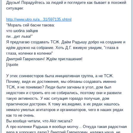
Друзья! Порадуйтесь за людей и поглядите как бывает в похожей
ситуации:
http://www.utro.ru/a...31/597135.shtml
"Мораль сей басни такова:
что шобла зайцев
пи...дит льва!"
Я предлагаю создавать ТСЖ. Даём Радышу добро на создание и
идём дружно на собрание. Хоть Д.Г. вживую увидим, "глаза в
глаза, коленки в коленки"
Дмитрий Гаврилович! Ждём приглашения!
[/quote
У этих соинвесторов была инициативная группа, а не ТСЖ.
Почему, видя их достижения, мы обязаны создавать именно
ТСЖ, я не понимаю? Люди были загнаны в угол, дом был
недостоен и строить его не собирались, поэтому они и развили
такую активность. У нас ситуация гораздо получше, дом
практически достроен. К тому же,видимо, в их рядах нашлось
немало умелых агитаторов и организаторов, чего в наших рядах
как то не очень.
Вы вообще читали, что Akir писала?
А про коленки Радыша я вообще молчу... Откуда такая радостная
вера в хорошего дядю? Дмитрий Гаврилович, надежа наша, не