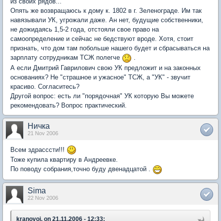
из своих рядов...
Опять же возвращаюсь к дому к. 1802 в г. Зеленограде. Им так
навязывали УК, угрожали даже. Ан нет, будущие собственники,
не дожидаясь 1,5-2 года, отстояли свое право на
самоопределение и сейчас не бедствуют вроде. Хотя, стоит
признать, что дом там побольше нашего будет и сбрасываться на
зарплату сотрудникам ТСЖ полегче
.
А если Дмитрий Гаврилович свою УК предложит и на законных
основаниях? Не "страшное и ужасное" ТСЖ, а "УК" - звучит
красиво. Согласитесь?
Другой вопрос: есть ли "порядочная" УК которую Вы можете
рекомендовать? Вопрос практический.
Ничка
21 Nov 2006
Всем здрасссти!!!
Тоже купила квартиру в Андреевке.
По поводу собрания,точно буду двенадцатой .
Sima
22 Nov 2006
kranovoi, on 21.11.2006 - 12:33: