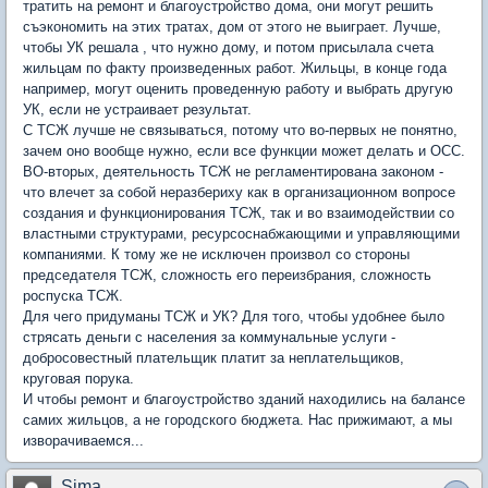
тратить на ремонт и благоустройство дома, они могут решить
съэкономить на этих тратах, дом от этого не выиграет. Лучше,
чтобы УК решала , что нужно дому, и потом присылала счета
жильцам по факту произведенных работ. Жильцы, в конце года
например, могут оценить проведенную работу и выбрать другую
УК, если не устраивает результат.
С ТСЖ лучше не связываться, потому что во-первых не понятно,
зачем оно вообще нужно, если все функции может делать и ОСС.
ВО-вторых, деятельность ТСЖ не регламентирована законом -
что влечет за собой неразбериху как в организационном вопросе
создания и функционирования ТСЖ, так и во взаимодействии со
властными структурами, ресурсоснабжающими и управляющими
компаниями. К тому же не исключен произвол со стороны
председателя ТСЖ, сложность его переизбрания, сложность
роспуска ТСЖ.
Для чего придуманы ТСЖ и УК? Для того, чтобы удобнее было
стрясать деньги с населения за коммунальные услуги -
добросовестный плательщик платит за неплательщиков,
круговая порука.
И чтобы ремонт и благоустройство зданий находились на балансе
самих жильцов, а не городского бюджета. Нас прижимают, а мы
изворачиваемся...
Sima