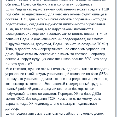
обмани... Прямо он барин, а мы холопы тут собрались.
Если Радыш как единственный собственник может создать ТСЖ
под себя, то единственно, для чего ему нужны будут жильцы в
составе ТСЖ, для чего он может собрать собрание - чисто для
подстраховки, создания видимости лигитимности образования
ТСЖ, на всякий случай, а то вдруг законы поменяются
неожиданно или еще что. Реально как то влиять члены ТСЖ на
решения Радыша (назначенного им председателя) не смогут.
С другой стороны, допустим, Радыш забьет на создание ТСЖ :)
Типа, а давайте сами определяйтесь со способом управления
дома. Даже если мы соберемся в каком то составе, например,
соберем кворум будущих собственников больше 50%, что вряд
ли, что дальше?
Мне кажется, лучшее что мы сможем сделать, так это передать
управление какой нибудь управляющей компании на базе ДЕЗа,
потому что управлять домом - это не так радостно и прикольно,
как некоторым кажется. Это тяжелый каждодневный труд на
полный рабочий день и вряд ли кто то из бескорыстных
побуждений на него согласится. Передать УК на базе ДЕЗа
может ОСС, без создания ТСЖ. Кроме того, по моему, есть
вариант, когда УК индивидуально с каждым подписывает
договор.
Если предоставить жильцам самим выбирать, сколько денех