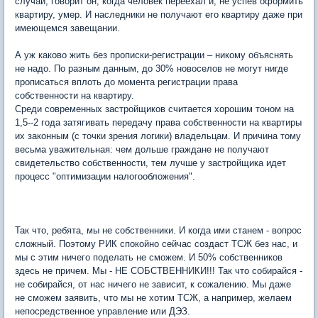
случаи, говорит он, когда человек переехал и, не успев оформить
квартиру, умер. И наследники не получают его квартиру даже при
имеющемся завещании.
А уж каково жить без прописки-регистрации – никому объяснять
не надо. По разным данным, до 30% новоселов не могут нигде
прописаться вплоть до момента регистрации права
собственности на квартиру.
Среди современных застройщиков считается хорошим тоном на
1,5--2 года затягивать передачу права собственности на квартиры
их законным (с точки зрения логики) владельцам. И причина тому
весьма уважительная: чем дольше граждане не получают
свидетельство собственности, тем лучше у застройщика идет
процесс "оптимизации налогообложения".
Так что, ребята, мы не собственники. И когда ими станем - вопрос
сложный. Поэтому РИК спокойно сейчас создаст ТСЖ без нас, и
мы с этим ничего поделать не сможем. И 50% собственников
здесь не причем. Мы - НЕ СОБСТВЕННИКИ!!! Так что собирайся -
не собирайся, от нас ничего не зависит, к сожалению. Мы даже
не сможем заявить, что мы не хотим ТСЖ, а например, желаем
непосредственное управление или ДЭЗ.