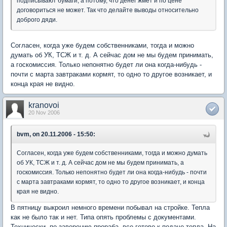
подписывают бумаги, а потому, что денег жмет и по цене
договориться не может. Так что делайте выводы относительно
доброго дяди.
Согласен, когда уже будем собственниками, тогда и можно
думать об УК, ТСЖ и т. д. А сейчас дом не мы будем принимать,
а госкомиссия. Только непонятно будет ли она когда-нибудь -
почти с марта завтраками кормят, то одно то другое возникает, и
конца края не видно.
kranovoi
20 Nov 2006
bvm, on 20.11.2006 - 15:50:
Согласен, когда уже будем собственниками, тогда и можно думать
об УК, ТСЖ и т. д. А сейчас дом не мы будем принимать, а
госкомиссия. Только непонятно будет ли она когда-нибудь - почти
с марта завтраками кормят, то одно то другое возникает, и конца
края не видно.
В пятницу выкроил немного времени побывал на стройке. Тепла
как не было так и нет. Типа опять проблемы с документами.
Технически, по заверению прораба, все готово к подаче тепла. На