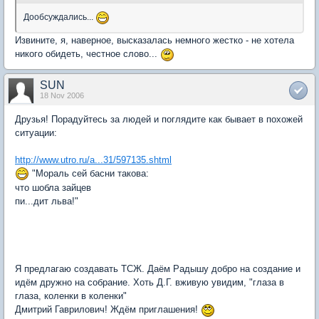
Дообсуждались...
Извините, я, наверное, высказалась немного жестко - не хотела
никого обидеть, честное слово...
SUN
18 Nov 2006
Друзья! Порадуйтесь за людей и поглядите как бывает в похожей
ситуации:
http://www.utro.ru/a...31/597135.shtml
"Мораль сей басни такова:
что шобла зайцев
пи...дит льва!"
Я предлагаю создавать ТСЖ. Даём Радышу добро на создание и
идём дружно на собрание. Хоть Д.Г. вживую увидим, "глаза в
глаза, коленки в коленки"
Дмитрий Гаврилович! Ждём приглашения!