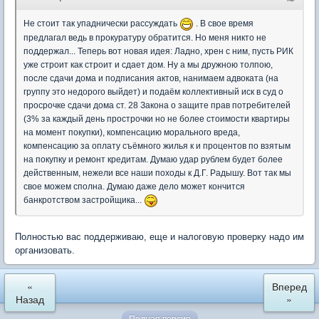
Не стоит так упаднически рассуждать
. В свое время
предлагал ведь в прокуратуру обратится. Но меня никто не
поддержал... Теперь вот новая идея: Ладно, хрен с ним, пусть РИК
уже строит как строит и сдает дом. Ну а мы дружною толпою,
после сдачи дома и подписания актов, нанимаем адвоката (на
группу это недорого выйдет) и подаём коллективный иск в суд о
просрочке сдачи дома ст. 28 Закона о защите прав потребителей
(3% за каждый день прострочки но не более стоимости квартиры
на момент покупки), компенсацию морального вреда,
компенсацию за оплату съёмного жилья к и процентов по взятым
на покупку и ремонт кредитам. Думаю удар рублем будет более
действенным, нежели все наши походы к Д.Г. Радышу. Вот так мы
свое можем сполна. Думаю даже дело может кончится
банкротством застройщика...
Полностью вас поддерживаю, еще и налоговую проверку надо им
организовать.
«
Вперед
Назад
»