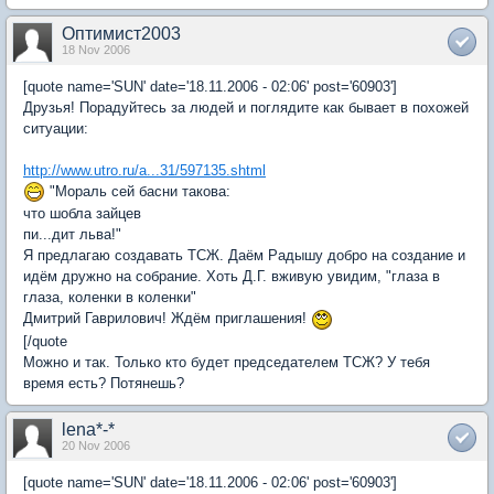
Оптимист2003
18 Nov 2006
[quote name='SUN' date='18.11.2006 - 02:06' post='60903']
Друзья! Порадуйтесь за людей и поглядите как бывает в похожей
ситуации:
http://www.utro.ru/a...31/597135.shtml
"Мораль сей басни такова:
что шобла зайцев
пи...дит льва!"
Я предлагаю создавать ТСЖ. Даём Радышу добро на создание и
идём дружно на собрание. Хоть Д.Г. вживую увидим, "глаза в
глаза, коленки в коленки"
Дмитрий Гаврилович! Ждём приглашения!
[/quote
Можно и так. Только кто будет председателем ТСЖ? У тебя
время есть? Потянешь?
lena*-*
20 Nov 2006
[quote name='SUN' date='18.11.2006 - 02:06' post='60903']