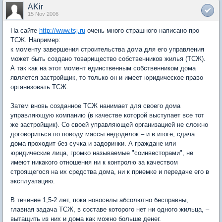
AKir
15 Nov 2006
На сайте
http://www.tsj.ru
очень много страшного написано про
ТСЖ. Например:
к моменту завершения строительства дома для его управления
может быть создано товарищество собственников жилья (ТСЖ).
А так как на этот момент единственным собственником дома
является застройщик, то только он и имеет юридическое право
организовать ТСЖ.
Затем вновь созданное ТСЖ нанимает для своего дома
управляющую компанию (в качестве которой выступает все тот
же застройщик). Со своей управляющей организацией не сложно
договориться по поводу массы недоделок – и в итоге, сдача
дома проходит без сучка и задоринки. А граждане или
юридические лица, громко называемые "соинвесторами", не
имеют никакого отношения ни к контролю за качеством
строящегося на их средства дома, ни к приемке и передаче его в
эксплуатацию.
В течение 1,5-2 лет, пока новоселы абсолютно бесправны,
главная задача ТСЖ, в составе которого нет ни одного жильца, –
вытащить из них и дома как можно больше денег.