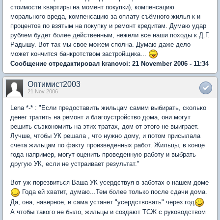
стоимости квартиры на момент покупки), компенсацию
морального вреда, компенсацию за оплату съёмного жилья к и
процентов по взятым на покупку и ремонт кредитам. Думаю удар
рублем будет более действенным, нежели все наши походы к Д.Г.
Радышу. Вот так мы свое можем сполна. Думаю даже дело
может кончится банкротством застройщика...
Сообщение отредактировал kranovoi: 21 November 2006 - 11:34
Оптимист2003
21 Nov 2006
Lena *-* : "Если предоставить жильцам самим выбирать, сколько
денег тратить на ремонт и благоустройство дома, они могут
решить съэкономить на этих тратах, дом от этого не выиграет.
Лучше, чтобы УК решала , что нужно дому, и потом присылала
счета жильцам по факту произведенных работ. Жильцы, в конце
года например, могут оценить проведенную работу и выбрать
другую УК, если не устраивает результат."
Вот уж порезвиться Ваша УК усердствуя в заботах о нашем доме
Года ей хватит, думаю...Тем более только после сдачи дома.
Да, она, наверное, и сама устанет "усердствовать" через год
А чтобы такого не было, жильцы и создают ТСЖ с руководством