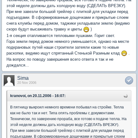
этой неделе должны дать холодную воду (СДЕЛАТЬ ВРЕЗКУ).
При мне завезли большой трейлер с плиткой для укладки перед
подъездами. В сформированные дощечками и прикрытые слоем
снега клумбы перед домом, таджики укладывали землю (видимо
скоро будут высаживать травку и цветы
)
1-я секция отапливается тепловыми пушками. Горит свет.
Гора земли перед домом немного уменьшается, однако на месте
подкрановых путей наши строители затеяли какие то новые
раскопки, видимо ищут спрятанный Стенькой Разиным клад
.
На вопрос по поводу завершения всего ответа я так и не
дождался...
Sima
20 Nov 2006
kranovoi, on 20.11.2006 - 16:07:
В пятницу выкроил немного времени побывал на стройке. Тепла
как не было так и нет. Типа опять проблемы с документами.
Технически, по заверению прораба, все готово к подаче тепла. На
этой неделе должны дать холодную воду (СДЕЛАТЬ ВРЕЗКУ).
При мне завезли большой трейлер с плиткой для укладки перед
подъездами. В сформированные дощечками и прикрытые слоем