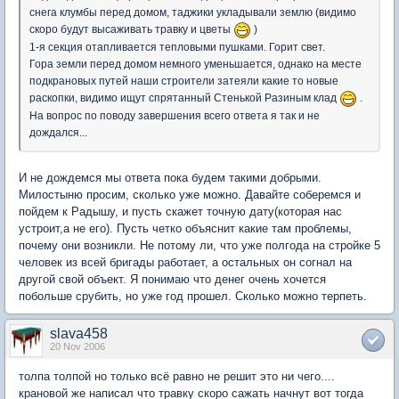
снега клумбы перед домом, таджики укладывали землю (видимо
скоро будут высаживать травку и цветы
)
1-я секция отапливается тепловыми пушками. Горит свет.
Гора земли перед домом немного уменьшается, однако на месте
подкрановых путей наши строители затеяли какие то новые
раскопки, видимо ищут спрятанный Стенькой Разиным клад
.
На вопрос по поводу завершения всего ответа я так и не
дождался...
И не дождемся мы ответа пока будем такими добрыми.
Милостыню просим, сколько уже можно. Давайте соберемся и
пойдем к Радышу, и пусть скажет точную дату(которая нас
устроит,а не его). Пусть четко объяснит какие там проблемы,
почему они возникли. Не потому ли, что уже полгода на стройке 5
человек из всей бригады работает, а остальных он согнал на
другой свой объект. Я понимаю что денег очень хочется
побольше срубить, но уже год прошел. Сколько можно терпеть.
slava458
20 Nov 2006
толпа толпой но только всё равно не решит это ни чего....
крановой же написал что травку скоро сажать начнут вот тогда