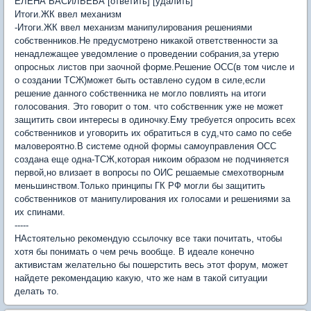
ЕЛЕНА ВАСИЛЬЕВА [ответить] [удалить]
Итоги.ЖК ввел механизм
-Итоги.ЖК ввел механизм манипулирования решениями
собственников.Не предусмотрено никакой ответственности за
ненадлежащее уведомление о проведении собрания,за утерю
опросных листов при заочной форме.Решение ОСС(в том числе и
о создании ТСЖ)может быть оставлено судом в силе,если
решение данного собственника не могло повлиять на итоги
голосования. Это говорит о том. что собственник уже не может
защитить свои интересы в одиночку.Ему требуется опросить всех
собственников и уговорить их обратиться в суд,что само по себе
маловероятно.В системе одной формы самоуправления ОСС
создана еще одна-ТСЖ,которая никоим образом не подчиняется
первой,но влизает в вопросы по ОИС решаемые смехотворным
меньшинством.Только принципы ГК РФ могли бы защитить
собственников от манипулирования их голосами и решениями за
их спинами.
-----
НАстоятельно рекомендую ссылочку все таки почитать, чтобы
хотя бы понимать о чем речь вообще. В идеале конечно
активистам желательно бы пошерстить весь этот форум, может
найдете рекомендацию какую, что же нам в такой ситуации
делать то.