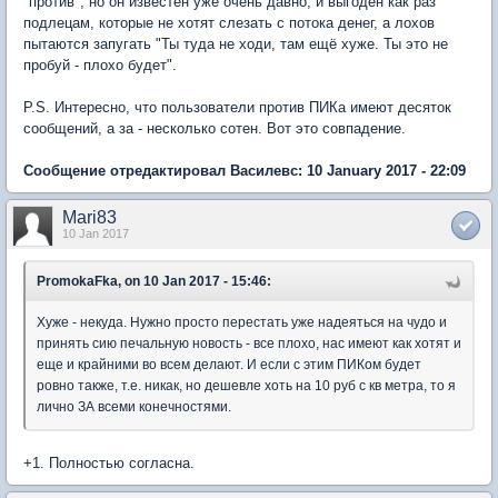
"против", но он известен уже очень давно, и выгоден как раз
подлецам, которые не хотят слезать с потока денег, а лохов
пытаются запугать "Ты туда не ходи, там ещё хуже. Ты это не
пробуй - плохо будет".
P.S. Интересно, что пользователи против ПИКа имеют десяток
сообщений, а за - несколько сотен. Вот это совпадение.
Сообщение отредактировал Василевс: 10 January 2017 - 22:09
Mari83
10 Jan 2017
PromokaFka, on 10 Jan 2017 - 15:46:
Хуже - некуда. Нужно просто перестать уже надеяться на чудо и
принять сию печальную новость - все плохо, нас имеют как хотят и
еще и крайними во всем делают. И если с этим ПИКом будет
ровно также, т.е. никак, но дешевле хоть на 10 руб с кв метра, то я
лично ЗА всеми конечностями.
+1. Полностью согласна.