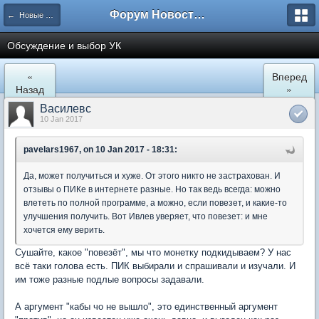
Форум Новостройки
← Новые Водники
Обсуждение и выбор УК
«
Вперед
Назад
»
Василевс
10 Jan 2017
pavelars1967, on 10 Jan 2017 - 18:31:
Да, может получиться и хуже. От этого никто не застрахован. И
отзывы о ПИКе в интернете разные. Но так ведь всегда: можно
влететь по полной программе, а можно, если повезет, и какие-то
улучшения получить. Вот Ивлев уверяет, что повезет: и мне
хочется ему верить.
Сушайте, какое "повезёт", мы что монетку подкидываем? У нас
всё таки голова есть. ПИК выбирали и спрашивали и изучали. И
им тоже разные подлые вопросы задавали.
А аргумент "кабы чо не вышло", это единственный аргумент