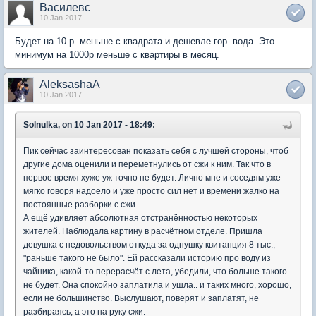
Василевс
10 Jan 2017
Будет на 10 р. меньше с квадрата и дешевле гор. вода. Это
минимум на 1000р меньше с квартиры в месяц.
AleksashaA
10 Jan 2017
Solnulka, on 10 Jan 2017 - 18:49:
Пик сейчас заинтересован показать себя с лучшей стороны, чтоб
другие дома оценили и переметнулись от сжи к ним. Так что в
первое время хуже уж точно не будет. Лично мне и соседям уже
мягко говоря надоело и уже просто сил нет и времени жалко на
постоянные разборки с сжи.
А ещё удивляет абсолютная отстранённостью некоторых
жителей. Наблюдала картину в расчётном отделе. Пришла
девушка с недовольством откуда за однушку квитанция 8 тыс.,
"раньше такого не было". Ей рассказали историю про воду из
чайника, какой-то перерасчёт с лета, убедили, что больше такого
не будет. Она спокойно заплатила и ушла.. и таких много, хорошо,
если не большинство. Выслушают, поверят и заплатят, не
разбираясь, а это на руку сжи.