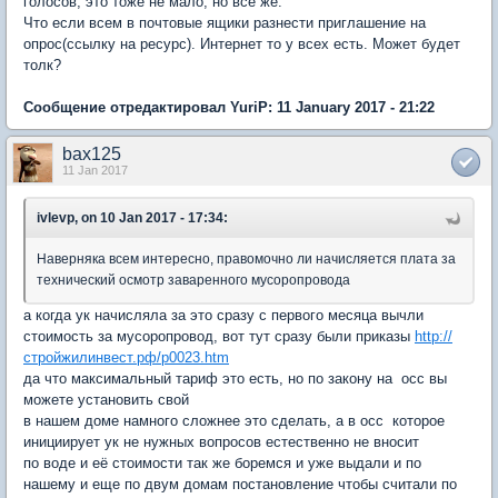
голосов, это тоже не мало, но всё же.
Что если всем в почтовые ящики разнести приглашение на
опрос(ссылку на ресурс). Интернет то у всех есть. Может будет
толк?
Сообщение отредактировал YuriP: 11 January 2017 - 21:22
bax125
11 Jan 2017
ivlevp, on 10 Jan 2017 - 17:34:
Наверняка всем интересно, правомочно ли начисляется плата за
технический осмотр заваренного мусоропровода
а когда ук начисляла за это сразу с первого месяца вычли
стоимость за мусоропровод, вот тут сразу были приказы
http://
стройжилинвест.рф/p0023.htm
да что максимальный тариф это есть, но по закону на осс вы
можете установить свой
в нашем доме намного сложнее это сделать, а в осс которое
инициирует ук не нужных вопросов естественно не вносит
по воде и её стоимости так же боремся и уже выдали и по
нашему и еще по двум домам постановление чтобы считали по