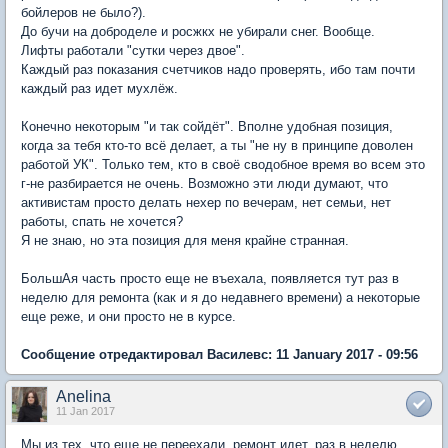
бойлеров не было?).
До бучи на доброделе и росжкх не убирали снег. Вообще.
Лифты работали "сутки через двое".
Каждый раз показания счетчиков надо проверять, ибо там почти
каждый раз идет мухлёж.
Конечно некоторым "и так сойдёт". Вполне удобная позиция,
когда за тебя кто-то всё делает, а ты "не ну в принципе доволен
работой УК". Только тем, кто в своё сводобное время во всем это
г-не разбирается не очень. Возможно эти люди думают, что
активистам просто делать нехер по вечерам, нет семьи, нет
работы, спать не хочется?
Я не знаю, но эта позиция для меня крайне странная.
БольшАя часть просто еще не въехала, появляется тут раз в
неделю для ремонта (как и я до недавнего времени) а некоторые
еще реже, и они просто не в курсе.
Сообщение отредактировал Василевс: 11 January 2017 - 09:56
Anelina
11 Jan 2017
Мы из тех, что еще не переехали, ремонт идет, раз в неделю