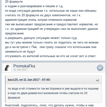
20 формуле
и ходим и разговариваем и пишем и т.д.
по воде ситуация двоякая т.к. котельные не наши они обязаны
считать по 20 формуле из двух компонентов, но т.к.
администрация очень хитрая отменили норматив
гжи им выписывает предписание и предоставляет норматив, но
т.к. он администрацией не утвержден сжи не выполняет данное
предписание
и разрешить данную ситуацию может только суд.
мы тут увы можем только гонять их поделать не чего не можем
да и на встречи с Пик, они сразу сказали что котельными они
заниматься не будут
отсуживать из жителей котельные не кто не хочет вот и ответ.
PromokaFka
11 Jan 2017
bax125, on 11 Jan 2017 - 07:45:
по воде и её стоимости так же боремся и уже выдали и по нашему
и еще по двум домам постановление чтобы считали по 20
формуле
Анатолий, поделитесь, плиз, что делать нужно, чтобы и нам